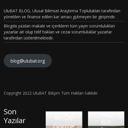
PİLOT
T VE
BÖLÜM
UluBAT BLOG, Ulusal Bilimsel Araştırma Toplulukları tarafından
TOPLU
yönetilen ve finanse edilen kar amacı gütmeyen bir girişimdir.
VAKASI
MSAL
Blogda yazılan makale ve içeriklerin tüm yayın sorumlulukları
GERÇEK
CİNSİYE
yazarlar ait olup telif hakları ve cezai sorumluluklar yazarlar
OLDU :
tarafından üstlenilmektedir.
T
TÜRKİY
KAVRA
E´DE
MLARIN
HİSTOP
blog@ulubat.org
EYİN
IN
ATOLOJ
ASARI
FARKINI
İK
ONRA
İNSAN
OLARA
I BİR
R
FİZYOL
Hava
Copyright 2022 UluBAT Bilişim Tüm Hakları Saklıdır.
KTANISI
ATEM
N
OJİSİ VE
Kirliliği
KONUL
ATİK
C
TARİHS
Gerçekt
Son
MUŞ
AHİSİ
Google
O
EL
en De
Yazılar
BİR
LMAK:
KIRIK
İnsan:
Or
SÜREÇ
Görme