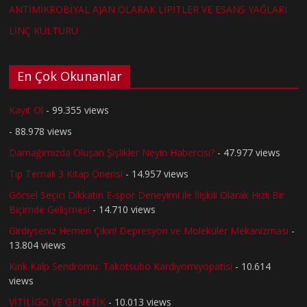
ANTİMİKROBİYAL AJAN OLARAK LİPİTLER VE ESANS YAĞLARI
LİNÇ KÜLTÜRÜ
En Çok Okunanlar
Kayıt Ol
- 99.355 views
- 88.978 views
Damağımızda Oluşan Şişlikler Neyin Habercisi?
- 47.977 views
Tıp Temalı 3 Kitap Önerisi
- 14.957 views
Görsel Seçici Dikkatin E-spor Deneyimi ile İlişkili Olarak Hızlı Bir
Biçimde Gelişmesi
- 14.710 views
Girdiyseniz Hemen Çıkın! Depresyon ve Moleküler Mekanizması
-
13.804 views
Kırık Kalp Sendromu: Takotsubo Kardiyomiyopatisi
- 10.614
views
VİTİLİGO VE GENETİK
- 10.013 views