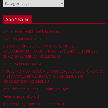
Kategoriler
Son Yazılar
Evrim Teorisi ve Bilimsel Bilgiye Giriş
MİAZMA (MIASMA) TEORİSİ
BİYOLOJİK CİNSİYET VE TOPLUMSAL CİNSİYET
KAVRAMLARININ FARKINI İNSAN FİZYOLOJİSİ VE TARİHSEL
SÜREÇ BAĞLAMINDA İNCELEYELİM
KIRIK KALPLER DURAĞI
HOUSE MD PİLOT BÖLÜM VAKASI GERÇEK OLDU : TÜRKİYE´DE
HİSTOPATOLOJİK OLARAKTANISI KONULMUŞ BİR
NÖROSİSTİSERKOZ OLGUSU
Anaksimenes: Milet Okulunun Son Üyesi
Veba, ama danslı olanı!
İç Dünyayı Dışa Vurmak: Sanat Terapisi