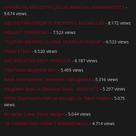
HERMES VE AFRODİT’İN ÇOCUKLARINDAN HERMAFRODİT’E
-
9.674 views
SİZİ UYUTAN GERÇEK (!): PROPOFOL BAĞIMLILIĞI
- 8.172 views
NEGLECT SENDROMU
- 7.523 views
TELEPATİ BİLİMSEL OLARAK MÜMKÜN MÜDÜR?
- 6.523 views
AŞKIN ETKİSİ
- 6.520 views
ÇAĞ BAŞLATAN KEŞİF: PENİSİLİN
- 6.187 views
UNUTMAK MÜMKÜN MÜ?
- 5.499 views
Beyin Kontrolünden Tedavisine: Optogenetik
- 5.316 views
Kaygılarını Bırak ve Okumaya Başla : ANKSİYETE
- 5.297 views
Filmini Duymuştum Peki ya Gerçeği?: Dr. Patch Adams
- 5.075
views
Bir Nefes Daha: Demir Akciğer
- 5.044 views
Tıp Tarihinin Kara Lekesi: Talidomid Faciası
- 4.714 views