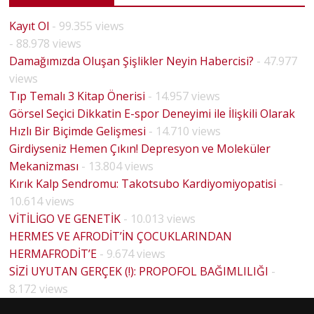
Kayıt Ol
- 99.355 views
- 88.978 views
Damağımızda Oluşan Şişlikler Neyin Habercisi?
- 47.977
views
Tıp Temalı 3 Kitap Önerisi
- 14.957 views
Görsel Seçici Dikkatin E-spor Deneyimi ile İlişkili Olarak
Hızlı Bir Biçimde Gelişmesi
- 14.710 views
Girdiyseniz Hemen Çıkın! Depresyon ve Moleküler
Mekanizması
- 13.804 views
Kırık Kalp Sendromu: Takotsubo Kardiyomiyopatisi
-
10.614 views
VİTİLİGO VE GENETİK
- 10.013 views
HERMES VE AFRODİT’İN ÇOCUKLARINDAN
HERMAFRODİT’E
- 9.674 views
BİYOLO
SİZİ UYUTAN GERÇEK (!): PROPOFOL BAĞIMLILIĞI
-
HOUSE
JİK
8.172 views
MD
CİNSİYE