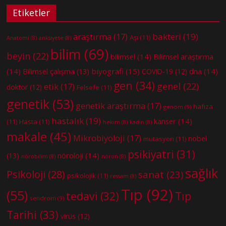
Etiketler
bakteri
(19)
araştırma
(17)
Aşı
(11)
Anatomi
(8)
anksiyete
(8)
bilim
(69)
beyin
(22)
bilimsel
(14)
Bilimsel araştırma
(14)
biyografi
(15)
dna
(14)
Bilimsel çalışma
(13)
COVID-19
(12)
gen
(34)
genel
(22)
etik
(17)
doktor
(12)
Felsefe
(11)
genetik
(53)
genetik araştırma
(17)
hafıza
genom
(9)
hastalık
(19)
kanser
(14)
(11)
Hasta
(11)
hekim
(8)
kadın
(8)
makale
(45)
Mikrobiyoloji
(17)
nobel
mutasyon
(11)
psikiyatri
(31)
nöroloji
(14)
(13)
nörobilim
(8)
nöron
(8)
sağlık
Psikoloji
(28)
sanat
(23)
psikolojik
(11)
ressam
(8)
Tıp
(92)
(55)
tedavi
(32)
Tıp
sendrom
(9)
Tarihi
(33)
virüs
(12)