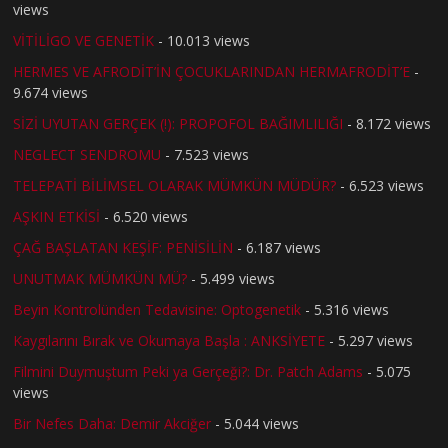
views
VİTİLİGO VE GENETİK
- 10.013 views
HERMES VE AFRODİT’İN ÇOCUKLARINDAN HERMAFRODİT’E
-
9.674 views
SİZİ UYUTAN GERÇEK (!): PROPOFOL BAĞIMLILIĞI
- 8.172 views
NEGLECT SENDROMU
- 7.523 views
TELEPATİ BİLİMSEL OLARAK MÜMKÜN MÜDÜR?
- 6.523 views
AŞKIN ETKİSİ
- 6.520 views
ÇAĞ BAŞLATAN KEŞİF: PENİSİLİN
- 6.187 views
UNUTMAK MÜMKÜN MÜ?
- 5.499 views
Beyin Kontrolünden Tedavisine: Optogenetik
- 5.316 views
Kaygılarını Bırak ve Okumaya Başla : ANKSİYETE
- 5.297 views
Filmini Duymuştum Peki ya Gerçeği?: Dr. Patch Adams
- 5.075
views
Bir Nefes Daha: Demir Akciğer
- 5.044 views