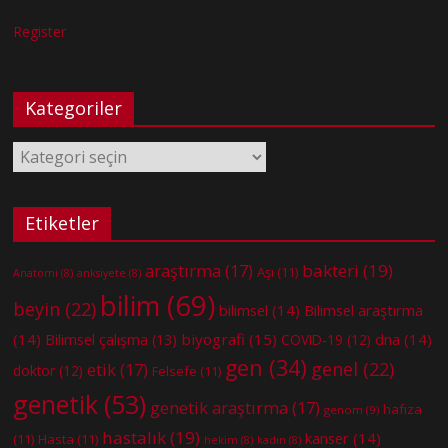
Register
Kategoriler
Kategoriler
Etiketler
bakteri
(19)
araştırma
(17)
Aşı
(11)
Anatomi
(8)
anksiyete
(8)
bilim
(69)
beyin
(22)
bilimsel
(14)
Bilimsel araştırma
(14)
biyografi
(15)
dna
(14)
Bilimsel çalışma
(13)
COVID-19
(12)
gen
(34)
genel
(22)
etik
(17)
doktor
(12)
Felsefe
(11)
genetik
(53)
genetik araştırma
(17)
hafıza
genom
(9)
hastalık
(19)
kanser
(14)
(11)
Hasta
(11)
hekim
(8)
kadın
(8)