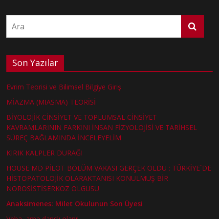
Son Yazılar
Evrim Teorisi ve Bilimsel Bilgiye Giriş
MİAZMA (MIASMA) TEORİSİ
BİYOLOJİK CİNSİYET VE TOPLUMSAL CİNSİYET
KAVRAMLARININ FARKINI İNSAN FİZYOLOJİSİ VE TARİHSEL
SÜREÇ BAĞLAMINDA İNCELEYELİM
KIRIK KALPLER DURAĞI
HOUSE MD PİLOT BÖLÜM VAKASI GERÇEK OLDU : TÜRKİYE´DE
HİSTOPATOLOJİK OLARAKTANISI KONULMUŞ BİR
NÖROSİSTİSERKOZ OLGUSU
Anaksimenes: Milet Okulunun Son Üyesi
Veba, ama danslı olanı!