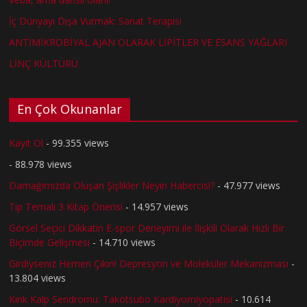
İç Dünyayı Dışa Vurmak: Sanat Terapisi
ANTİMİKROBİYAL AJAN OLARAK LİPİTLER VE ESANS YAĞLARI
LİNÇ KÜLTÜRÜ
En Çok Okunanlar
Kayıt Ol
- 99.355 views
- 88.978 views
Damağımızda Oluşan Şişlikler Neyin Habercisi?
- 47.977 views
Tıp Temalı 3 Kitap Önerisi
- 14.957 views
Görsel Seçici Dikkatin E-spor Deneyimi ile İlişkili Olarak Hızlı Bir
Biçimde Gelişmesi
- 14.710 views
Girdiyseniz Hemen Çıkın! Depresyon ve Moleküler Mekanizması
-
13.804 views
Kırık Kalp Sendromu: Takotsubo Kardiyomiyopatisi
- 10.614