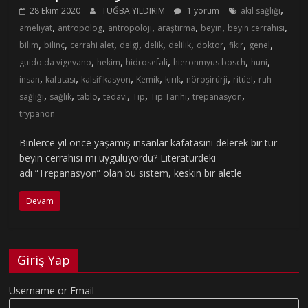
,
28 Ekim 2020
TUĞBA YILDIRIM
1 yorum
akıl sağlığı
,
,
,
,
,
,
ameliyat
antropolog
antropoloji
araştırma
beyin
beyin cerrahisi
,
,
,
,
,
,
,
,
,
bilim
bilinç
cerrahi alet
delgi
delik
delilik
doktor
fikir
genel
,
,
,
,
,
guido da vigevano
hekim
hidrosefali
hieronmyus bosch
huni
,
,
,
,
,
,
,
insan
kafatası
kalsifikasyon
Kemik
kırık
nöroşirürji
ritüel
ruh
,
,
,
,
,
,
,
sağlığı
sağlık
tablo
tedavi
Tıp
Tıp Tarihi
trepanasyon
trypanon
Binlerce yıl önce yaşamış insanlar kafatasını delerek bir tür
beyin cerrahisi mi uyguluyordu? Literatürdeki
adı “Trepanasyon” olan bu sistem, keskin bir aletle
Devam
Giriş Yap
Username or Email