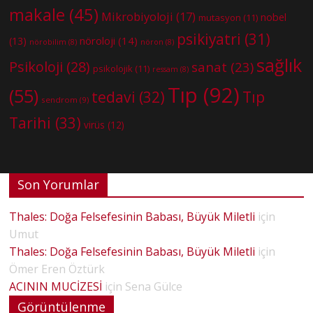
makale
(45)
Mikrobiyoloji
(17)
nobel
mutasyon
(11)
psikiyatri
(31)
nöroloji
(14)
(13)
nörobilim
(8)
nöron
(8)
sağlık
Psikoloji
(28)
sanat
(23)
psikolojik
(11)
ressam
(8)
Tıp
(92)
(55)
tedavi
(32)
Tıp
sendrom
(9)
Tarihi
(33)
virüs
(12)
Son Yorumlar
Thales: Doğa Felsefesinin Babası, Büyük Miletli
için
Umut
Thales: Doğa Felsefesinin Babası, Büyük Miletli
için
Ömer Eren Öztürk
ACININ MUCİZESİ
için
Sena Gülce
Görüntülenme