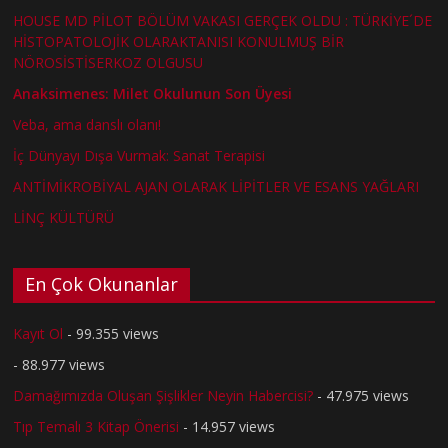
HOUSE MD PİLOT BÖLÜM VAKASI GERÇEK OLDU : TÜRKİYE´DE
HİSTOPATOLOJİK OLARAKTANISI KONULMUŞ BİR
NÖROSİSTİSERKOZ OLGUSU
Anaksimenes: Milet Okulunun Son Üyesi
Veba, ama danslı olanı!
İç Dünyayı Dışa Vurmak: Sanat Terapisi
ANTİMİKROBİYAL AJAN OLARAK LİPİTLER VE ESANS YAĞLARI
LİNÇ KÜLTÜRÜ
En Çok Okunanlar
Kayıt Ol
- 99.355 views
- 88.977 views
Damağımızda Oluşan Şişlikler Neyin Habercisi?
- 47.975 views
Tıp Temalı 3 Kitap Önerisi
- 14.957 views