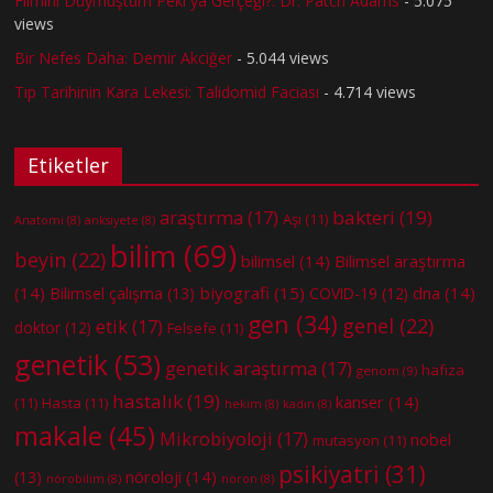
Filmini Duymuştum Peki ya Gerçeği?: Dr. Patch Adams
- 5.075
views
Bir Nefes Daha: Demir Akciğer
- 5.044 views
Tıp Tarihinin Kara Lekesi: Talidomid Faciası
- 4.714 views
Etiketler
bakteri
(19)
araştırma
(17)
Aşı
(11)
Anatomi
(8)
anksiyete
(8)
bilim
(69)
beyin
(22)
bilimsel
(14)
Bilimsel araştırma
(14)
biyografi
(15)
dna
(14)
Bilimsel çalışma
(13)
COVID-19
(12)
gen
(34)
genel
(22)
etik
(17)
doktor
(12)
Felsefe
(11)
genetik
(53)
genetik araştırma
(17)
hafıza
genom
(9)
hastalık
(19)
kanser
(14)
(11)
Hasta
(11)
hekim
(8)
kadın
(8)
makale
(45)
Mikrobiyoloji
(17)
nobel
mutasyon
(11)
psikiyatri
(31)
nöroloji
(14)
(13)
nörobilim
(8)
nöron
(8)