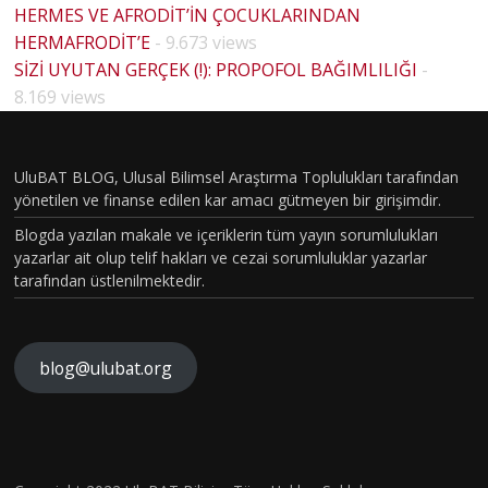
HERMES VE AFRODİT’İN ÇOCUKLARINDAN
HERMAFRODİT’E
- 9.673 views
SİZİ UYUTAN GERÇEK (!): PROPOFOL BAĞIMLILIĞI
-
HOUSE
8.169 views
MD
PİLOT
BÖLÜM
UluBAT BLOG, Ulusal Bilimsel Araştırma Toplulukları tarafından
yönetilen ve finanse edilen kar amacı gütmeyen bir girişimdir.
VAKASI
Blogda yazılan makale ve içeriklerin tüm yayın sorumlulukları
GERÇEK
yazarlar ait olup telif hakları ve cezai sorumluluklar yazarlar
OLDU :
tarafından üstlenilmektedir.
TÜRKİY
E´DE
HİSTOP
blog@ulubat.org
ATOLOJ
İK
Ne
OLARA
Robot
Hava