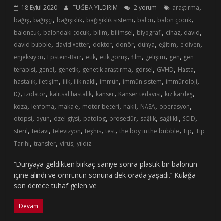
,
18 Eylül 2020
TUĞBA YILDIRIM
2 yorum
araştırma
,
,
,
,
,
,
bağış
bağışçı
bağışıklık
bağışıklık sistemi
balon
balon çocuk
,
,
,
,
,
,
,
baloncuk
balondaki çocuk
bilim
bilimsel
biyografi
cihaz
david
,
,
,
,
,
,
,
david bubble
david vetter
doktor
donör
dünya
eğitim
eldiven
,
,
,
,
,
,
,
enjeksiyon
Epstein-Barr
etik
etik görüş
film
gelişim
gen
gen
,
,
,
,
,
,
,
terapisi
genel
genetik
genetik araştırma
görsel
GVHD
Hasta
,
,
,
,
,
,
,
hastalık
iletişim
ilik
ilik nakli
immün
immün sistem
immünoloji
,
,
,
,
,
,
IQ
izolatör
kalıtsal hastalık
kanser
Kanser tedavisi
kız kardeş
,
,
,
,
,
,
,
koza
lenfoma
makale
motor beceri
nakil
NASA
operasyon
,
,
,
,
,
,
,
,
otopsi
oyun
özel giysi
patolog
prosedür
sağlık
sağlıklı
SCID
,
,
,
,
,
,
,
steril
tedavi
televizyon
teşhis
test
the boy in the bubble
Tıp
Tıp
,
,
,
Tarihi
transfer
virüs
yıldız
‘’Dünyaya geldikten birkaç saniye sonra plastik bir balonun
içine alındı ve ömrünün sonuna dek orada yaşadı.’’ Kulağa
son derece tuhaf gelen ve
Devam