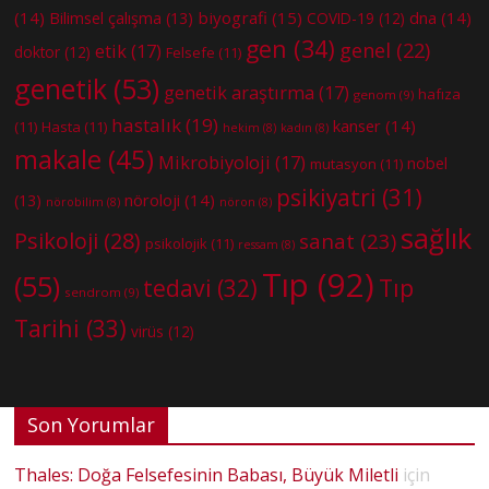
(14)
biyografi
(15)
dna
(14)
Bilimsel çalışma
(13)
COVID-19
(12)
gen
(34)
genel
(22)
etik
(17)
doktor
(12)
Felsefe
(11)
genetik
(53)
genetik araştırma
(17)
hafıza
genom
(9)
hastalık
(19)
kanser
(14)
(11)
Hasta
(11)
hekim
(8)
kadın
(8)
makale
(45)
Mikrobiyoloji
(17)
nobel
mutasyon
(11)
psikiyatri
(31)
nöroloji
(14)
(13)
nörobilim
(8)
nöron
(8)
sağlık
Psikoloji
(28)
sanat
(23)
psikolojik
(11)
ressam
(8)
Tıp
(92)
(55)
tedavi
(32)
Tıp
sendrom
(9)
Tarihi
(33)
virüs
(12)
Son Yorumlar
Thales: Doğa Felsefesinin Babası, Büyük Miletli
için