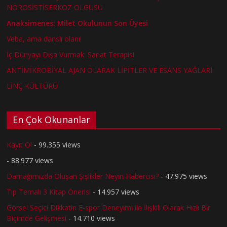
NÖROSİSTİSERKOZ OLGUSU
Anaksimenes: Milet Okulunun Son Üyesi
Veba, ama danslı olanı!
İç Dünyayı Dışa Vurmak: Sanat Terapisi
ANTİMİKROBİYAL AJAN OLARAK LİPİTLER VE ESANS YAĞLARI
LİNÇ KÜLTÜRÜ
En Çok Okunanlar
Kayıt Ol
- 99.355 views
- 88.977 views
Damağımızda Oluşan Şişlikler Neyin Habercisi?
- 47.975 views
Tıp Temalı 3 Kitap Önerisi
- 14.957 views
Görsel Seçici Dikkatin E-spor Deneyimi ile İlişkili Olarak Hızlı Bir
Biçimde Gelişmesi
- 14.710 views