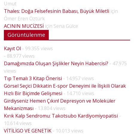
Umut
Thales: Doğa Felsefesinin Babası, Büyük Miletli
için
Ömer Eren Öztürk
ACININ MUCİZESİ
için
Sena Gülce
Görüntülenme
Kayıt Ol
- 99.355 views
- 88.977 views
Damağımızda Oluşan Şişlikler Neyin Habercisi?
- 47.975
views
Tıp Temalı 3 Kitap Önerisi
- 14.957 views
Görsel Seçici Dikkatin E-spor Deneyimi ile İlişkili Olarak
Hızlı Bir Biçimde Gelişmesi
- 14.710 views
Girdiyseniz Hemen Çıkın! Depresyon ve Moleküler
Mekanizması
- 13.804 views
Kırık Kalp Sendromu: Takotsubo Kardiyomiyopatisi
-
10.614 views
VİTİLİGO VE GENETİK
- 10.013 views