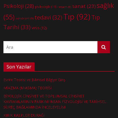
sağlık
Psikoloji
(28)
sanat
(23)
psikolojik
(11)
ressam
(8)
Tıp
(92)
(55)
tedavi
(32)
Tıp
sendrom
(9)
Tarihi
(33)
virüs
(12)
Son Yazılar
Evrim Teorisi ve Bilimsel Bilgiye Giriş
MİAZMA (MIASMA) TEORİSİ
BİYOLOJİK CİNSİYET VE TOPLUMSAL CİNSİYET
KAVRAMLARININ FARKINI İNSAN FİZYOLOJİSİ VE TARİHSEL
SÜREÇ BAĞLAMINDA İNCELEYELİM
KIRIK KALPLER DURAĞI