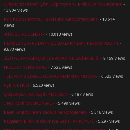
Girdiyseniz Hemen Çıkın! Depresyon ve Moleküler Mekanizması
-
13.804 views
Kırık Kalp Sendromu: Takotsubo Kardiyomiyopatisi
- 10.614
views
VİTİLİGO VE GENETİK
- 10.013 views
HERMES VE AFRODİT’İN ÇOCUKLARINDAN HERMAFRODİT’E
-
9.673 views
SİZİ UYUTAN GERÇEK (!): PROPOFOL BAĞIMLILIĞI
- 8.169 views
NEGLECT SENDROMU
- 7.522 views
TELEPATİ BİLİMSEL OLARAK MÜMKÜN MÜDÜR?
- 6.523 views
AŞKIN ETKİSİ
- 6.520 views
ÇAĞ BAŞLATAN KEŞİF: PENİSİLİN
- 6.187 views
UNUTMAK MÜMKÜN MÜ?
- 5.499 views
Beyin Kontrolünden Tedavisine: Optogenetik
- 5.316 views
Kaygılarını Bırak ve Okumaya Başla : ANKSİYETE
- 5.297 views