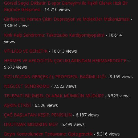
Görsel Seçici Dikkatin E-spor Deneyimi ile İlişkili Olarak Hızlı Bir
Biçimde Gelişmesi
- 14.710 views
Girdiyseniz Hemen Çıkın! Depresyon ve Moleküler Mekanizması
-
13.804 views
Kırık Kalp Sendromu: Takotsubo Kardiyomiyopatisi
- 10.614
views
VİTİLİGO VE GENETİK
- 10.013 views
HERMES VE AFRODİT’İN ÇOCUKLARINDAN HERMAFRODİT’E
-
9.673 views
SİZİ UYUTAN GERÇEK (!): PROPOFOL BAĞIMLILIĞI
- 8.169 views
NEGLECT SENDROMU
- 7.522 views
TELEPATİ BİLİMSEL OLARAK MÜMKÜN MÜDÜR?
- 6.523 views
AŞKIN ETKİSİ
- 6.520 views
ÇAĞ BAŞLATAN KEŞİF: PENİSİLİN
- 6.187 views
UNUTMAK MÜMKÜN MÜ?
- 5.499 views
Beyin Kontrolünden Tedavisine: Optogenetik
- 5.316 views