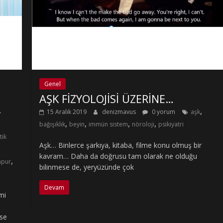
Genel
AŞK FİZYOLOJİSİ ÜZERİNE…
,
15 Aralık 2019
denizmavus
0 yorum
aşk
,
,
,
,
bağışıklık
beyin
immün sistem
nöroloji
psikiyatri
tik
Aşk… Binlerce şarkıya, kitaba, filme konu olmuş bir
kavram… Daha da doğrusu tam olarak ne olduğu
,
apur
bilinmese de, yeryüzünde çok
Devam
mi
ise