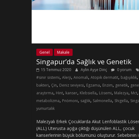
Genel
Makale
Singapur’da Sağlık ve Genetik
15 Temmuz 2020
Aylin Ayşe Dinç
0 yorum
,
,
,
,
,
#sinir sistemi
Alerji
Anomali
Atopik dermatit
bağışıklık
,
,
,
,
,
,
bakteri
Çin
Deniz seviyesi
Egzama
Enzim
genetik
gene
,
,
,
,
,
,
,
araştırma
Hint
kanser
Klebsiella
Lösemi
Malezya
Mct
,
,
,
,
,
metabolizma
Pnömoni
sağlık
Salmonella
Shigella
Sing
yumurtalık
Malezyalı Erkek Çocuklarda Akut Lenfoblastik Löse
(ALL) Uterusta açığa çıktığı düşünülen ALL, çocuk
kanserlerinin büyük bölümünü oluşturur. Sebebinin 