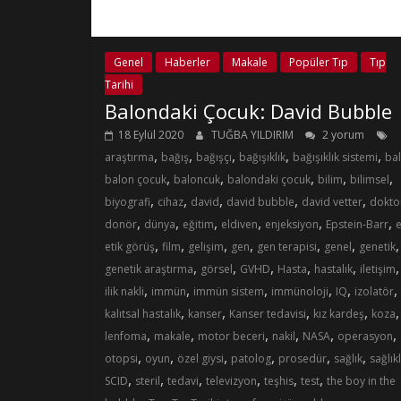
Genel
Haberler
Makale
Popüler Tıp
Tıp
Tarihi
Balondaki Çocuk: David Bubble
18 Eylül 2020
TUĞBA YILDIRIM
2 yorum
,
,
,
,
,
araştırma
bağış
bağışçı
bağışıklık
bağışıklık sistemi
ba
,
,
,
,
,
balon çocuk
baloncuk
balondaki çocuk
bilim
bilimsel
,
,
,
,
,
biyografi
cihaz
david
david bubble
david vetter
dokto
,
,
,
,
,
,
donör
dünya
eğitim
eldiven
enjeksiyon
Epstein-Barr
e
,
,
,
,
,
,
,
etik görüş
film
gelişim
gen
gen terapisi
genel
genetik
,
,
,
,
,
genetik araştırma
görsel
GVHD
Hasta
hastalık
iletişim
,
,
,
,
,
,
ilik nakli
immün
immün sistem
immünoloji
IQ
izolatör
,
,
,
,
,
kalıtsal hastalık
kanser
Kanser tedavisi
kız kardeş
koza
,
,
,
,
,
,
lenfoma
makale
motor beceri
nakil
NASA
operasyon
,
,
,
,
,
,
otopsi
oyun
özel giysi
patolog
prosedür
sağlık
sağlıkl
,
,
,
,
,
,
SCID
steril
tedavi
televizyon
teşhis
test
the boy in the