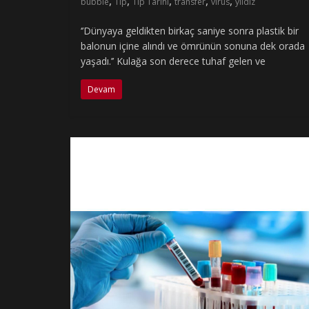
,
,
,
,
,
bubble
Tıp
Tıp Tarihi
transfer
virüs
yıldız
‘’Dünyaya geldikten birkaç saniye sonra plastik bir
balonun içine alındı ve ömrünün sonuna dek orada
yaşadı.’’ Kulağa son derece tuhaf gelen ve
Devam