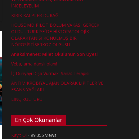
İNCELEYELİM
KIRIK KALPLER DURAĞI
HOUSE MD PİLOT BÖLÜM VAKASI GERÇEK
OLDU : TÜRKİYE´DE HİSTOPATOLOJİK
OLARAKTANISI KONULMUŞ BİR
NÖROSİSTİSERKOZ OLGUSU
Anaksimenes: Milet Okulunun Son Üyesi
Veba, ama danslı olanı!
İç Dünyayı Dışa Vurmak: Sanat Terapisi
ANTİMİKROBİYAL AJAN OLARAK LİPİTLER VE
ESANS YAĞLARI
LİNÇ KÜLTÜRÜ
En Çok Okunanlar
Kayıt Ol
- 99.355 views