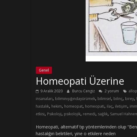
Genel
Homeopati Üzerine
9 Aralık 2020
Burcu Cengiz
2 yorum
allop
,
,
,
,
,
insanaları
biliminışığındayürümek
bilimsel
bilinç
birey
,
,
,
,
,
,
hastalık
hekim
homeopat
homeopati
ilaç
iletişim
imm
,
,
,
,
,
etkisi
Psikoloji
psikolojik
remedi
sağlık
Samuel Hahne
Homeopati, alternatif tıp yöntemlerinden olup “Benzer,
hastalığın belirtileri, yine o etkilere neden