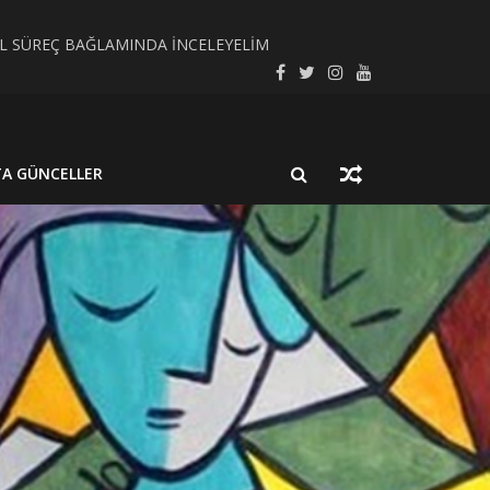
SEL SÜREÇ BAĞLAMINDA İNCELEYELİM
LMUŞ BİR NÖROSİSTİSERKOZ OLGUSU
TA GÜNCELLER