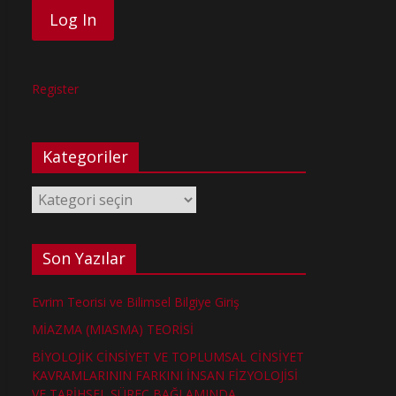
Register
Kategoriler
Kategoriler
Son Yazılar
Evrim Teorisi ve Bilimsel Bilgiye Giriş
MİAZMA (MIASMA) TEORİSİ
BİYOLOJİK CİNSİYET VE TOPLUMSAL CİNSİYET
KAVRAMLARININ FARKINI İNSAN FİZYOLOJİSİ
VE TARİHSEL SÜREÇ BAĞLAMINDA