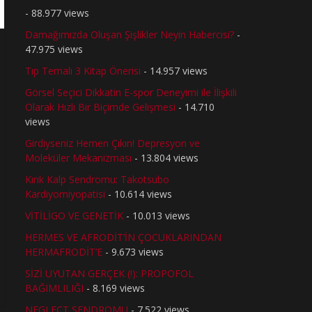
- 88.977 views
Damağımızda Oluşan Şişlikler Neyin Habercisi?
-
47.975 views
Tıp Temalı 3 Kitap Önerisi
- 14.957 views
Görsel Seçici Dikkatin E-spor Deneyimi ile İlişkili
Olarak Hızlı Bir Biçimde Gelişmesi
- 14.710
views
Girdiyseniz Hemen Çıkın! Depresyon ve
Moleküler Mekanizması
- 13.804 views
Kırık Kalp Sendromu: Takotsubo
Kardiyomiyopatisi
- 10.614 views
VİTİLİGO VE GENETİK
- 10.013 views
HERMES VE AFRODİT’İN ÇOCUKLARINDAN
HERMAFRODİT’E
- 9.673 views
SİZİ UYUTAN GERÇEK (!): PROPOFOL
BAĞIMLILIĞI
- 8.169 views
NEGLECT SENDROMU
- 7.522 views