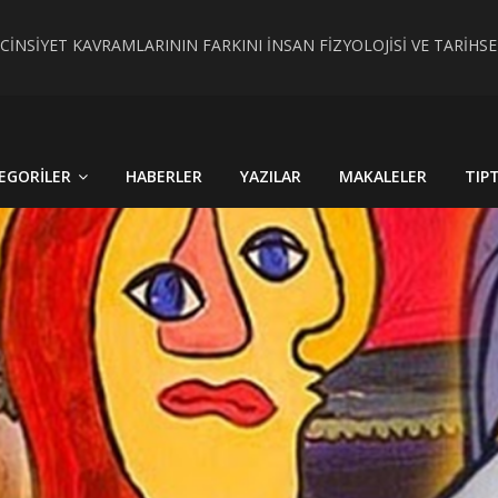
 CİNSİYET KAVRAMLARININ FARKINI İNSAN FİZYOLOJİSİ VE TARİH
RÇEK OLDU : TÜRKİYE´DE HİSTOPATOLOJİK OLARAKTANISI KONU
EGORILER
HABERLER
YAZILAR
MAKALELER
TIP