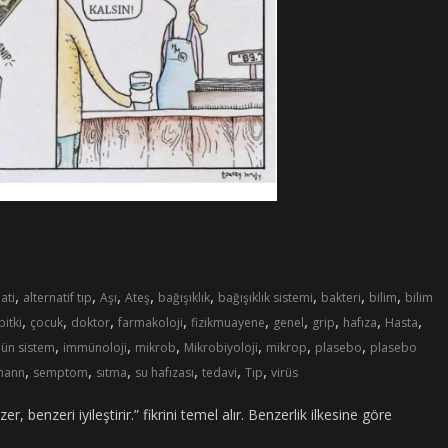
,
,
,
,
,
,
,
,
ati
alternatif tıp
Aşı
Ateş
bağışıklık
bağışıklık sistemi
bakteri
bilim
bilim
,
,
,
,
,
,
,
,
,
bitki
çocuk
doktor
farmakoloji
fizikmuayene
genel
grip
hafıza
Hasta
,
,
,
,
,
,
ün sistem
immünoloji
mikrob
Mikrobiyoloji
mikrop
plasebo
plasebo
,
,
,
,
,
,
mann
semptom
sıtma
su hafızası
tedavi
Tıp
virüs
 benzeri iyileştirir.” fikrini temel alır. Benzerlik ilkesine göre