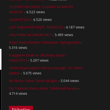
TELEPATİ BİLİMSEL OLARAK MÜMKÜN
MÜDÜR?
- 6.523 views
AŞKIN ETKİSİ
- 6.520 views
ÇAĞ BAŞLATAN KEŞİF: PENİSİLİN
- 6.187 views
UNUTMAK MÜMKÜN MÜ?
- 5.499 views
Beyin Kontrolünden Tedavisine: Optogenetik
-
5.316 views
Kaygılarını Bırak ve Okumaya Başla :
ANKSİYETE
- 5.297 views
Filmini Duymuştum Peki ya Gerçeği?: Dr. Patch
Adams
- 5.075 views
Bir Nefes Daha: Demir Akciğer
- 5.044 views
Tıp Tarihinin Kara Lekesi: Talidomid Faciası
-
4.714 views
Etiketler