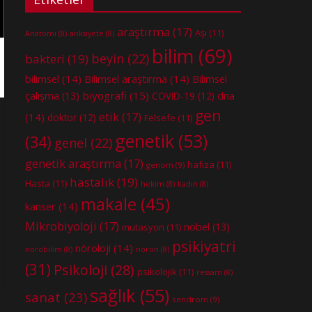
araştırma
(17)
Aşı
(11)
Anatomi
(8)
anksiyete
(8)
bilim
(69)
beyin
(22)
bakteri
(19)
bilimsel
(14)
Bilimsel araştırma
(14)
Bilimsel
biyografi
(15)
dna
çalışma
(13)
COVID-19
(12)
gen
etik
(17)
(14)
doktor
(12)
Felsefe
(11)
genetik
(53)
(34)
genel
(22)
genetik araştırma
(17)
hafıza
(11)
genom
(9)
hastalık
(19)
Hasta
(11)
hekim
(8)
kadın
(8)
makale
(45)
kanser
(14)
Mikrobiyoloji
(17)
nobel
(13)
mutasyon
(11)
psikiyatri
nöroloji
(14)
nörobilim
(8)
nöron
(8)
(31)
Psikoloji
(28)
psikolojik
(11)
ressam
(8)
sağlık
(55)
sanat
(23)
sendrom
(9)