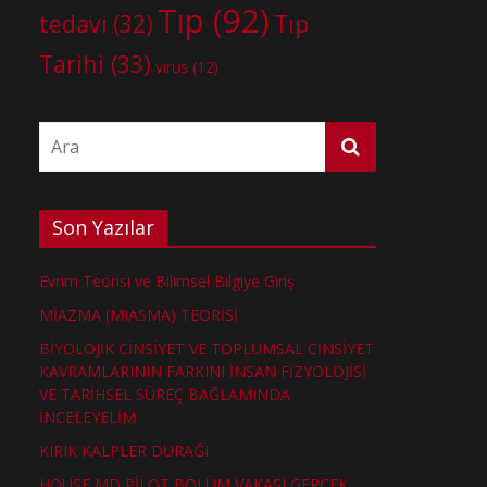
Tıp
(92)
tedavi
(32)
Tıp
Tarihi
(33)
virüs
(12)
Son Yazılar
Evrim Teorisi ve Bilimsel Bilgiye Giriş
MİAZMA (MIASMA) TEORİSİ
BİYOLOJİK CİNSİYET VE TOPLUMSAL CİNSİYET
KAVRAMLARININ FARKINI İNSAN FİZYOLOJİSİ
VE TARİHSEL SÜREÇ BAĞLAMINDA
İNCELEYELİM
KIRIK KALPLER DURAĞI
HOUSE MD PİLOT BÖLÜM VAKASI GERÇEK