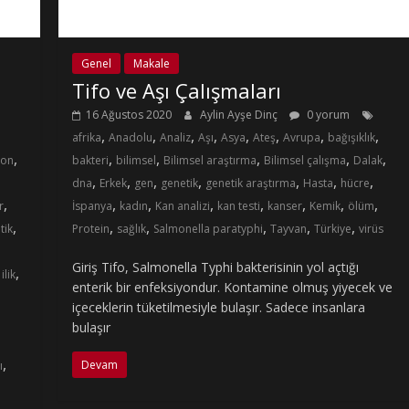
Genel
Makale
Tifo ve Aşı Çalışmaları
16 Ağustos 2020
Aylin Ayşe Dinç
0 yorum
,
,
,
,
,
,
,
,
afrika
Anadolu
Analiz
Aşı
Asya
Ateş
Avrupa
bağışıklık
,
,
,
,
,
,
lon
bakteri
bilimsel
Bilimsel araştırma
Bilimsel çalışma
Dalak
,
,
,
,
,
,
,
dna
Erkek
gen
genetik
genetik araştırma
Hasta
hücre
,
,
,
,
,
,
,
,
r
İspanya
kadın
Kan analizi
kan testi
kanser
Kemik
ölüm
,
,
,
,
,
,
tik
Protein
sağlık
Salmonella paratyphi
Tayvan
Türkiye
virüs
Giriş Tifo, Salmonella Typhi bakterisinin yol açtığı
,
,
ilik
enterik bir enfeksiyondur. Kontamine olmuş yiyecek ve
içeceklerin tüketilmesiyle bulaşır. Sadece insanlara
bulaşır
,
Devam
ı