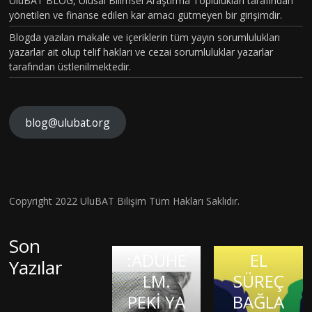
UluBAT BLOG, Ulusal Bilimsel Araştırma Toplulukları tarafından
TOPLU
yönetilen ve finanse edilen kar amacı gütmeyen bir girişimdir.
MSAL
Blogda yazılan makale ve içeriklerin tüm yayın sorumlulukları
CİNSİYE
yazarlar ait olup telif hakları ve cezai sorumluluklar yazarlar
tarafından üstlenilmektedir.
T
KAVRA
MLARIN
blog@ulubat.org
BEYİN
IN
HASARI
ALZHEİ
FARKINI
SONRA
MERA
İNSAN
SI BİR
İLK
FİZYOL
Hava
Copyright 2022 UluBAT Bilişim Tüm Hakları Saklıdır.
MATEM
ONAYLI
OJİSİ VE
Kirliliği
Evrim
ATİK
TEDAVİ
TARİHS
Gerçekt
Son
Teorisi
DAHİSİ
:ADUHE
EL
en De
Yazılar
ve
OLMAK:
KIR
LM.
SÜREÇ
Görme
Bilimsel
JASON
KALP
PEKİ YA
BAĞLA
Kaybına