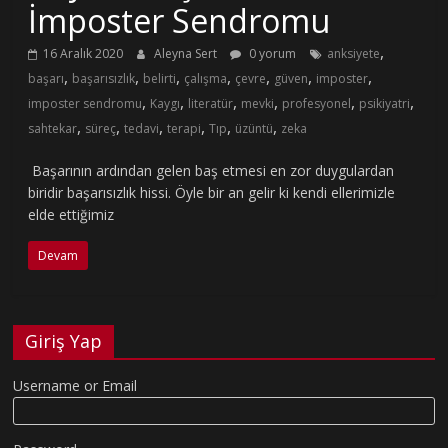
İmposter Sendromu
,
16 Aralık 2020
Aleyna Sert
0 yorum
anksiyete
,
,
,
,
,
,
,
başarı
başarısızlık
belirti
çalışma
çevre
güven
imposter
,
,
,
,
,
,
imposter sendromu
Kaygı
literatür
mevki
profesyonel
psikiyatri
,
,
,
,
,
,
sahtekar
süreç
tedavi
terapi
Tıp
üzüntü
zeka
Başarının ardından gelen baş etmesi en zor duygulardan
biridir başarısızlık hissi. Öyle bir an gelir ki kendi ellerimizle
elde ettiğimiz
Devam
Giriş Yap
Username or Email