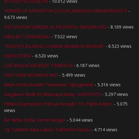
VİTİLİGO VE GENETİK
- 10.012 views
HERMES VE AFRODİT’İN ÇOCUKLARINDAN HERMAFRODİT’E
-
9.673 views
SİZİ UYUTAN GERÇEK (!): PROPOFOL BAĞIMLILIĞI
- 8.169 views
NEGLECT SENDROMU
- 7.522 views
TELEPATİ BİLİMSEL OLARAK MÜMKÜN MÜDÜR?
- 6.523 views
AŞKIN ETKİSİ
- 6.520 views
ÇAĞ BAŞLATAN KEŞİF: PENİSİLİN
- 6.187 views
UNUTMAK MÜMKÜN MÜ?
- 5.499 views
Beyin Kontrolünden Tedavisine: Optogenetik
- 5.316 views
Kaygılarını Bırak ve Okumaya Başla : ANKSİYETE
- 5.297 views
Filmini Duymuştum Peki ya Gerçeği?: Dr. Patch Adams
- 5.075
views
Bir Nefes Daha: Demir Akciğer
- 5.044 views
Tıp Tarihinin Kara Lekesi: Talidomid Faciası
- 4.714 views