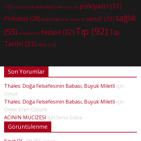
psikiyatri
(31)
nöroloji
(14)
(13)
nörobilim
(8)
nöron
(8)
sağlık
Psikoloji
(28)
sanat
(23)
psikolojik
(11)
ressam
(8)
Tıp
(92)
(55)
tedavi
(32)
Tıp
sendrom
(9)
Tarihi
(33)
virüs
(12)
Son Yorumlar
Thales: Doğa Felsefesinin Babası, Büyük Miletli
için
Umut
Thales: Doğa Felsefesinin Babası, Büyük Miletli
için
Ömer Eren Öztürk
ACININ MUCİZESİ
için
Sena Gülce
Görüntülenme