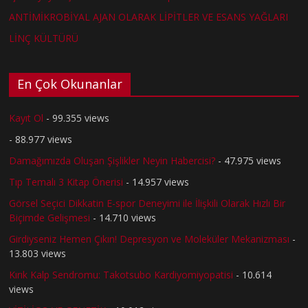
ANTİMİKROBİYAL AJAN OLARAK LİPİTLER VE ESANS YAĞLARI
LİNÇ KÜLTÜRÜ
En Çok Okunanlar
Kayıt Ol
- 99.355 views
- 88.977 views
Damağımızda Oluşan Şişlikler Neyin Habercisi?
- 47.975 views
Tıp Temalı 3 Kitap Önerisi
- 14.957 views
Görsel Seçici Dikkatin E-spor Deneyimi ile İlişkili Olarak Hızlı Bir
Biçimde Gelişmesi
- 14.710 views
Girdiyseniz Hemen Çıkın! Depresyon ve Moleküler Mekanizması
-
13.803 views
Kırık Kalp Sendromu: Takotsubo Kardiyomiyopatisi
- 10.614
views