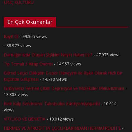
LİNÇ KÜLTÜRÜ
En Çok Okunanlar
Kayıt Ol
- 99.355 views
- 88.977 views
Damağımızda Oluşan Şişlikler Neyin Habercisi?
- 47.975 views
Tıp Temalı 3 Kitap Önerisi
- 14.957 views
Görsel Seçici Dikkatin E-spor Deneyimi ile İlişkili Olarak Hızlı Bir
Biçimde Gelişmesi
- 14.710 views
Girdiyseniz Hemen Çıkın! Depresyon ve Moleküler Mekanizması
-
13.803 views
Kırık Kalp Sendromu: Takotsubo Kardiyomiyopatisi
- 10.614
views
VİTİLİGO VE GENETİK
- 10.012 views
HERMES VE AFRODİT’İN ÇOCUKLARINDAN HERMAFRODİT’E
-