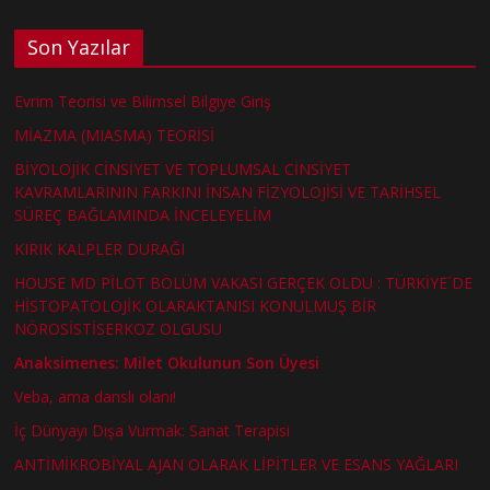
Son Yazılar
Evrim Teorisi ve Bilimsel Bilgiye Giriş
MİAZMA (MIASMA) TEORİSİ
BİYOLOJİK CİNSİYET VE TOPLUMSAL CİNSİYET
KAVRAMLARININ FARKINI İNSAN FİZYOLOJİSİ VE TARİHSEL
SÜREÇ BAĞLAMINDA İNCELEYELİM
KIRIK KALPLER DURAĞI
HOUSE MD PİLOT BÖLÜM VAKASI GERÇEK OLDU : TÜRKİYE´DE
HİSTOPATOLOJİK OLARAKTANISI KONULMUŞ BİR
NÖROSİSTİSERKOZ OLGUSU
Anaksimenes: Milet Okulunun Son Üyesi
Veba, ama danslı olanı!
İç Dünyayı Dışa Vurmak: Sanat Terapisi
ANTİMİKROBİYAL AJAN OLARAK LİPİTLER VE ESANS YAĞLARI