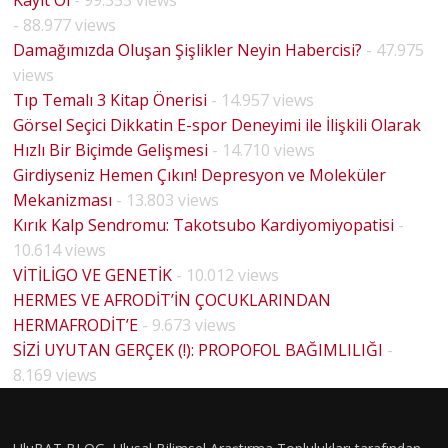
Kayıt Ol
- 99.355 views
- 88.977 views
Damağımızda Oluşan Şişlikler Neyin Habercisi?
- 47.975
views
Tıp Temalı 3 Kitap Önerisi
- 14.957 views
Görsel Seçici Dikkatin E-spor Deneyimi ile İlişkili Olarak
Hızlı Bir Biçimde Gelişmesi
- 14.710 views
Girdiyseniz Hemen Çıkın! Depresyon ve Moleküler
Mekanizması
- 13.803 views
Kırık Kalp Sendromu: Takotsubo Kardiyomiyopatisi
-
10.614 views
VİTİLİGO VE GENETİK
- 10.012 views
HERMES VE AFRODİT’İN ÇOCUKLARINDAN
HERMAFRODİT’E
- 9.673 views
BİYOLO
SİZİ UYUTAN GERÇEK (!): PROPOFOL BAĞIMLILIĞI
-
JİK
8.169 views
CİNSİYE
T VE