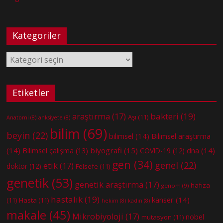
Kategoriler
Kategoriler
Etiketler
bakteri
(19)
araştırma
(17)
Aşı
(11)
Anatomi
(8)
anksiyete
(8)
bilim
(69)
beyin
(22)
bilimsel
(14)
Bilimsel araştırma
(14)
biyografi
(15)
dna
(14)
Bilimsel çalışma
(13)
COVID-19
(12)
gen
(34)
genel
(22)
etik
(17)
doktor
(12)
Felsefe
(11)
genetik
(53)
genetik araştırma
(17)
hafıza
genom
(9)
hastalık
(19)
kanser
(14)
(11)
Hasta
(11)
hekim
(8)
kadın
(8)
makale
(45)
Mikrobiyoloji
(17)
nobel
mutasyon
(11)