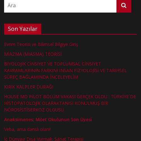
Son Yazılar
Evrim Teorisi ve Bilimsel Bilgiye Giriş
MİAZMA (MIASMA) TEORİSİ
BİYOLOJİK CİNSİYET VE TOPLUMSAL CİNSİYET
KAVRAMLARININ FARKINI İNSAN FİZYOLOJİSİ VE TARİHSEL
SÜREÇ BAĞLAMINDA İNCELEYELİM
KIRIK KALPLER DURAĞI
HOUSE MD PİLOT BÖLÜM VAKASI GERÇEK OLDU : TÜRKİYE´DE
HİSTOPATOLOJİK OLARAKTANISI KONULMUŞ BİR
NÖROSİSTİSERKOZ OLGUSU
Anaksimenes: Milet Okulunun Son Üyesi
Veba, ama danslı olanı!
İç Dünyayı Dışa Vurmak: Sanat Terapisi