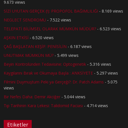
9.673 views
SİZİ UYUTAN GERÇEK (!): PROPOFOL BAĞIMLILIĞI
- 8.169 views
NEGLECT SENDROMU
- 7.522 views
TELEPATİ BİLİMSEL OLARAK MÜMKÜN MÜDÜR?
- 6.523 views
AŞKIN ETKİSİ
- 6.520 views
ÇAĞ BAŞLATAN KEŞİF: PENİSİLİN
- 6.187 views
UNUTMAK MÜMKÜN MÜ?
- 5.499 views
Beyin Kontrolünden Tedavisine: Optogenetik
- 5.316 views
Kaygılarını Bırak ve Okumaya Başla : ANKSİYETE
- 5.297 views
Filmini Duymuştum Peki ya Gerçeği?: Dr. Patch Adams
- 5.075
views
Bir Nefes Daha: Demir Akciğer
- 5.044 views
Tıp Tarihinin Kara Lekesi: Talidomid Faciası
- 4.714 views
Etiketler