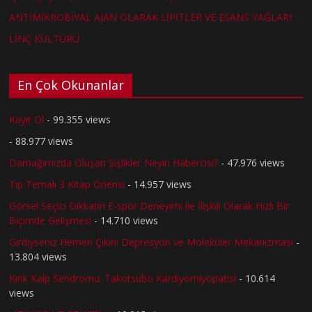
ANTİMİKROBİYAL AJAN OLARAK LİPİTLER VE ESANS YAĞLARI
LİNÇ KÜLTÜRÜ
En Çok Okunanlar
Kayıt Ol
- 99.355 views
- 88.977 views
Damağımızda Oluşan Şişlikler Neyin Habercisi?
- 47.976 views
Tıp Temalı 3 Kitap Önerisi
- 14.957 views
Görsel Seçici Dikkatin E-spor Deneyimi ile İlişkili Olarak Hızlı Bir
Biçimde Gelişmesi
- 14.710 views
Girdiyseniz Hemen Çıkın! Depresyon ve Moleküler Mekanizması
-
13.804 views
Kırık Kalp Sendromu: Takotsubo Kardiyomiyopatisi
- 10.614
views