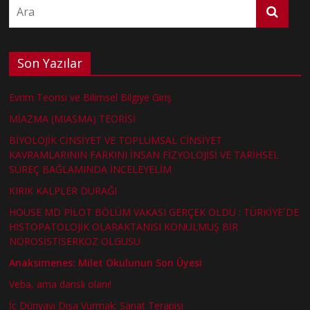
Son Yazılar
Evrim Teorisi ve Bilimsel Bilgiye Giriş
MİAZMA (MIASMA) TEORİSİ
BİYOLOJİK CİNSİYET VE TOPLUMSAL CİNSİYET
KAVRAMLARININ FARKINI İNSAN FİZYOLOJİSİ VE TARİHSEL
SÜREÇ BAĞLAMINDA İNCELEYELİM
KIRIK KALPLER DURAĞI
HOUSE MD PİLOT BÖLÜM VAKASI GERÇEK OLDU : TÜRKİYE´DE
HİSTOPATOLOJİK OLARAKTANISI KONULMUŞ BİR
NÖROSİSTİSERKOZ OLGUSU
Anaksimenes: Milet Okulunun Son Üyesi
Veba, ama danslı olanı!
İç Dünyayı Dışa Vurmak: Sanat Terapisi