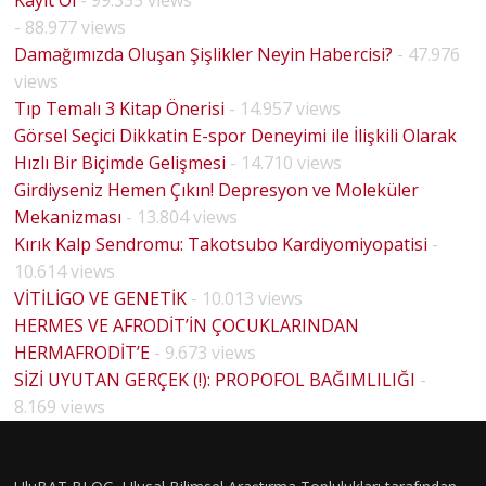
Kayıt Ol
- 99.355 views
- 88.977 views
Damağımızda Oluşan Şişlikler Neyin Habercisi?
- 47.976
views
Tıp Temalı 3 Kitap Önerisi
- 14.957 views
Görsel Seçici Dikkatin E-spor Deneyimi ile İlişkili Olarak
Hızlı Bir Biçimde Gelişmesi
- 14.710 views
Girdiyseniz Hemen Çıkın! Depresyon ve Moleküler
Mekanizması
- 13.804 views
Kırık Kalp Sendromu: Takotsubo Kardiyomiyopatisi
-
10.614 views
VİTİLİGO VE GENETİK
- 10.013 views
HERMES VE AFRODİT’İN ÇOCUKLARINDAN
HERMAFRODİT’E
- 9.673 views
SİZİ UYUTAN GERÇEK (!): PROPOFOL BAĞIMLILIĞI
-
8.169 views