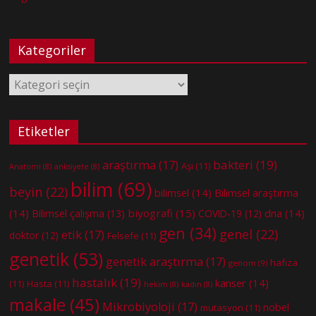
Kategoriler
Kategoriler
Etiketler
bakteri
(19)
araştırma
(17)
Aşı
(11)
Anatomi
(8)
anksiyete
(8)
bilim
(69)
beyin
(22)
bilimsel
(14)
Bilimsel araştırma
(14)
biyografi
(15)
dna
(14)
Bilimsel çalışma
(13)
COVID-19
(12)
gen
(34)
genel
(22)
etik
(17)
doktor
(12)
Felsefe
(11)
genetik
(53)
genetik araştırma
(17)
hafıza
genom
(9)
hastalık
(19)
kanser
(14)
(11)
Hasta
(11)
hekim
(8)
kadın
(8)
makale
(45)
Mikrobiyoloji
(17)
nobel
mutasyon
(11)