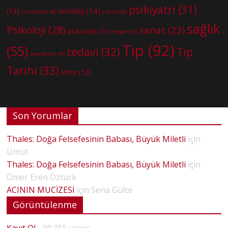
psikiyatri
(31)
nöroloji
(14)
(13)
nörobilim
(8)
nöron
(8)
sağlık
Psikoloji
(28)
sanat
(23)
psikolojik
(11)
ressam
(8)
Tıp
(92)
(55)
tedavi
(32)
Tıp
sendrom
(9)
Tarihi
(33)
virüs
(12)
Son Yorumlar
Thales: Doğa Felsefesinin Babası, Büyük Miletli
için
Umut
Thales: Doğa Felsefesinin Babası, Büyük Miletli
için
Ömer Eren Öztürk
ACININ MUCİZESİ
için
Sena Gülce
Görüntülenme