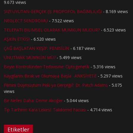
9.673 views
SİZİ UYUTAN GERÇEK (!): PROPOFOL BAĞIMLILIĞI
- 8.169 views
NEGLECT SENDROMU
- 7.522 views
TELEPATİ BİLİMSEL OLARAK MÜMKÜN MÜDÜR?
- 6.523 views
AŞKIN ETKİSİ
- 6.520 views
ÇAĞ BAŞLATAN KEŞİF: PENİSİLİN
- 6.187 views
UNUTMAK MÜMKÜN MÜ?
- 5.499 views
Beyin Kontrolünden Tedavisine: Optogenetik
- 5.316 views
Kaygılarını Bırak ve Okumaya Başla : ANKSİYETE
- 5.297 views
Filmini Duymuştum Peki ya Gerçeği?: Dr. Patch Adams
- 5.075
views
Bir Nefes Daha: Demir Akciğer
- 5.044 views
Tıp Tarihinin Kara Lekesi: Talidomid Faciası
- 4.714 views
Etiketler