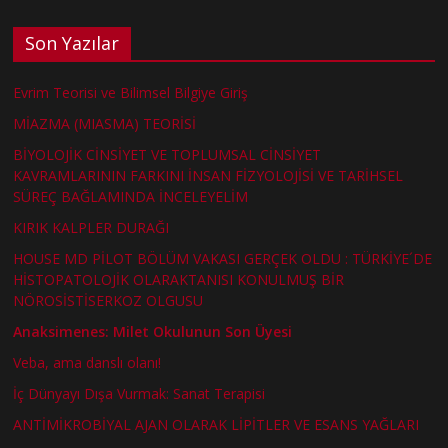
Son Yazılar
Evrim Teorisi ve Bilimsel Bilgiye Giriş
MİAZMA (MIASMA) TEORİSİ
BİYOLOJİK CİNSİYET VE TOPLUMSAL CİNSİYET
KAVRAMLARININ FARKINI İNSAN FİZYOLOJİSİ VE TARİHSEL
SÜREÇ BAĞLAMINDA İNCELEYELİM
KIRIK KALPLER DURAĞI
HOUSE MD PİLOT BÖLÜM VAKASI GERÇEK OLDU : TÜRKİYE´DE
HİSTOPATOLOJİK OLARAKTANISI KONULMUŞ BİR
NÖROSİSTİSERKOZ OLGUSU
Anaksimenes: Milet Okulunun Son Üyesi
Veba, ama danslı olanı!
İç Dünyayı Dışa Vurmak: Sanat Terapisi
ANTİMİKROBİYAL AJAN OLARAK LİPİTLER VE ESANS YAĞLARI