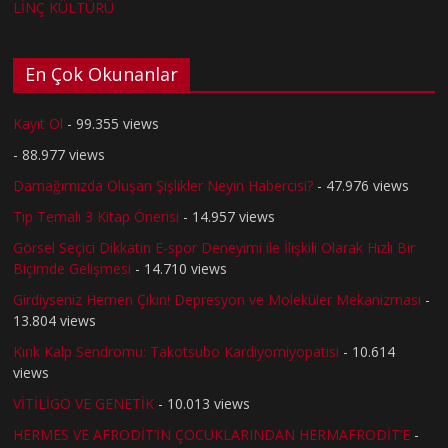
LİNÇ KÜLTÜRÜ
En Çok Okunanlar
Kayıt Ol
- 99.355 views
- 88.977 views
Damağımızda Oluşan Şişlikler Neyin Habercisi?
- 47.976 views
Tıp Temalı 3 Kitap Önerisi
- 14.957 views
Görsel Seçici Dikkatin E-spor Deneyimi ile İlişkili Olarak Hızlı Bir
Biçimde Gelişmesi
- 14.710 views
Girdiyseniz Hemen Çıkın! Depresyon ve Moleküler Mekanizması
-
13.804 views
Kırık Kalp Sendromu: Takotsubo Kardiyomiyopatisi
- 10.614
views
VİTİLİGO VE GENETİK
- 10.013 views
HERMES VE AFRODİT’İN ÇOCUKLARINDAN HERMAFRODİT’E
-