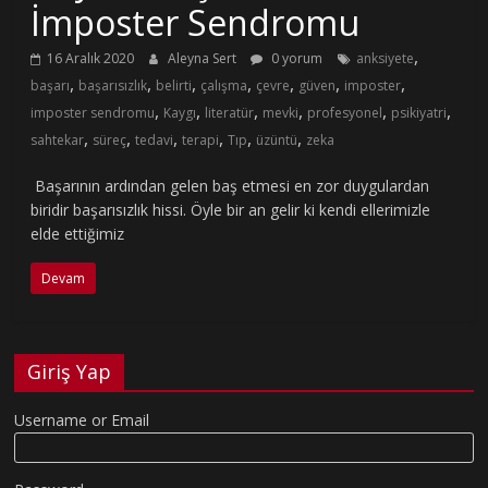
İmposter Sendromu
,
16 Aralık 2020
Aleyna Sert
0 yorum
anksiyete
,
,
,
,
,
,
,
başarı
başarısızlık
belirti
çalışma
çevre
güven
imposter
,
,
,
,
,
,
imposter sendromu
Kaygı
literatür
mevki
profesyonel
psikiyatri
,
,
,
,
,
,
sahtekar
süreç
tedavi
terapi
Tıp
üzüntü
zeka
Başarının ardından gelen baş etmesi en zor duygulardan
biridir başarısızlık hissi. Öyle bir an gelir ki kendi ellerimizle
elde ettiğimiz
Devam
Giriş Yap
Username or Email