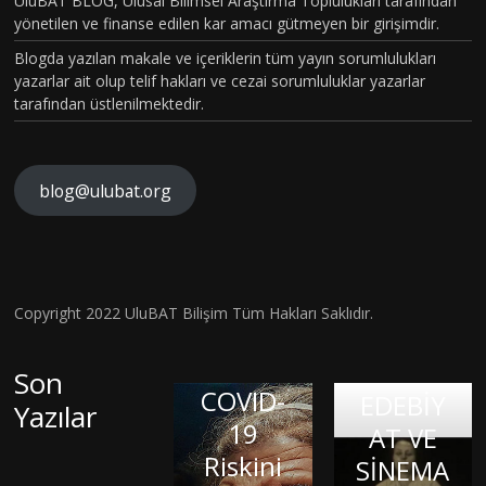
UluBAT BLOG, Ulusal Bilimsel Araştırma Toplulukları tarafından
yönetilen ve finanse edilen kar amacı gütmeyen bir girişimdir.
Blogda yazılan makale ve içeriklerin tüm yayın sorumlulukları
yazarlar ait olup telif hakları ve cezai sorumluluklar yazarlar
tarafından üstlenilmektedir.
blog@ulubat.org
Neande
TARİHİ
rtallerd
N EN
en
GİZEML
Miras
İ
Copyright 2022 UluBAT Bilişim Tüm Hakları Saklıdır.
İç
Aldığım
COVİD-
SALGINI
Dünyay
ız DNA,
19
–
Son
Balond
ı Dışa
COVID-
Patoge
EDEBİY
Yazılar
Vurmak
aki
19
nezi ve
AT VE
: Sanat
Çocuk:
Riskini
LİNÇ
Sitokin
SİNEMA