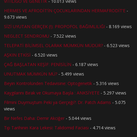
VİTİLİGO VE GENETİK
- 10.013 views
HERMES VE AFRODİT’İN ÇOCUKLARINDAN HERMAFRODİT’E
-
9.673 views
SİZİ UYUTAN GERÇEK (!): PROPOFOL BAĞIMLILIĞI
- 8.169 views
NEGLECT SENDROMU
- 7.522 views
TELEPATİ BİLİMSEL OLARAK MÜMKÜN MÜDÜR?
- 6.523 views
AŞKIN ETKİSİ
- 6.520 views
ÇAĞ BAŞLATAN KEŞİF: PENİSİLİN
- 6.187 views
UNUTMAK MÜMKÜN MÜ?
- 5.499 views
Beyin Kontrolünden Tedavisine: Optogenetik
- 5.316 views
Kaygılarını Bırak ve Okumaya Başla : ANKSİYETE
- 5.297 views
Filmini Duymuştum Peki ya Gerçeği?: Dr. Patch Adams
- 5.075
views
Bir Nefes Daha: Demir Akciğer
- 5.044 views
Tıp Tarihinin Kara Lekesi: Talidomid Faciası
- 4.714 views