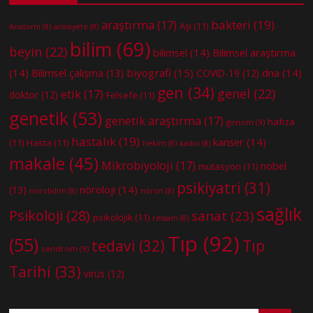
bakteri
(19)
araştırma
(17)
Aşı
(11)
Anatomi
(8)
anksiyete
(8)
bilim
(69)
beyin
(22)
bilimsel
(14)
Bilimsel araştırma
(14)
biyografi
(15)
dna
(14)
Bilimsel çalışma
(13)
COVID-19
(12)
gen
(34)
genel
(22)
etik
(17)
doktor
(12)
Felsefe
(11)
genetik
(53)
genetik araştırma
(17)
hafıza
genom
(9)
hastalık
(19)
kanser
(14)
(11)
Hasta
(11)
hekim
(8)
kadın
(8)
makale
(45)
Mikrobiyoloji
(17)
nobel
mutasyon
(11)
psikiyatri
(31)
nöroloji
(14)
(13)
nörobilim
(8)
nöron
(8)
sağlık
Psikoloji
(28)
sanat
(23)
psikolojik
(11)
ressam
(8)
Tıp
(92)
(55)
tedavi
(32)
Tıp
sendrom
(9)
Tarihi
(33)
virüs
(12)