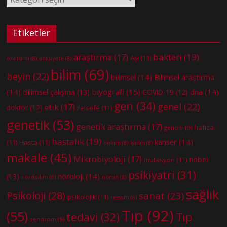
Etiketler
bakteri
(19)
araştırma
(17)
Aşı
(11)
Anatomi
(8)
anksiyete
(8)
bilim
(69)
beyin
(22)
bilimsel
(14)
Bilimsel araştırma
(14)
biyografi
(15)
dna
(14)
Bilimsel çalışma
(13)
COVID-19
(12)
gen
(34)
genel
(22)
etik
(17)
doktor
(12)
Felsefe
(11)
genetik
(53)
genetik araştırma
(17)
hafıza
genom
(9)
hastalık
(19)
kanser
(14)
(11)
Hasta
(11)
hekim
(8)
kadın
(8)
makale
(45)
Mikrobiyoloji
(17)
nobel
mutasyon
(11)
psikiyatri
(31)
nöroloji
(14)
(13)
nörobilim
(8)
nöron
(8)
sağlık
Psikoloji
(28)
sanat
(23)
psikolojik
(11)
ressam
(8)
Tıp
(92)
(55)
tedavi
(32)
Tıp
sendrom
(9)