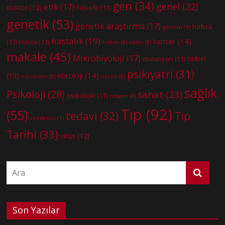
gen
(34)
genel
(22)
etik
(17)
doktor
(12)
Felsefe
(11)
genetik
(53)
genetik araştırma
(17)
hafıza
genom
(9)
hastalık
(19)
kanser
(14)
(11)
Hasta
(11)
hekim
(8)
kadın
(8)
makale
(45)
Mikrobiyoloji
(17)
nobel
mutasyon
(11)
psikiyatri
(31)
nöroloji
(14)
(13)
nörobilim
(8)
nöron
(8)
sağlık
Psikoloji
(28)
sanat
(23)
psikolojik
(11)
ressam
(8)
Tıp
(92)
(55)
tedavi
(32)
Tıp
sendrom
(9)
Tarihi
(33)
virüs
(12)
Son Yazılar