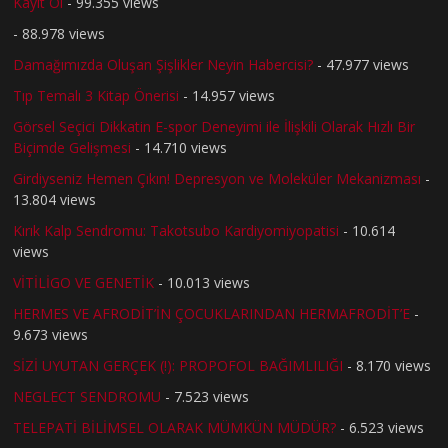
Kayıt Ol
- 99.355 views
- 88.978 views
Damağımızda Oluşan Şişlikler Neyin Habercisi?
- 47.977 views
Tıp Temalı 3 Kitap Önerisi
- 14.957 views
Görsel Seçici Dikkatin E-spor Deneyimi ile İlişkili Olarak Hızlı Bir
Biçimde Gelişmesi
- 14.710 views
Girdiyseniz Hemen Çıkın! Depresyon ve Moleküler Mekanizması
-
13.804 views
Kırık Kalp Sendromu: Takotsubo Kardiyomiyopatisi
- 10.614
views
VİTİLİGO VE GENETİK
- 10.013 views
HERMES VE AFRODİT’İN ÇOCUKLARINDAN HERMAFRODİT’E
-
9.673 views
SİZİ UYUTAN GERÇEK (!): PROPOFOL BAĞIMLILIĞI
- 8.170 views
NEGLECT SENDROMU
- 7.523 views
TELEPATİ BİLİMSEL OLARAK MÜMKÜN MÜDÜR?
- 6.523 views