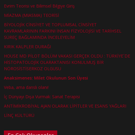
Evrim Teorisi ve Bilimsel Bilgiye Giriş
MİAZMA (MIASMA) TEORİSİ
BİYOLOJİK CİNSİYET VE TOPLUMSAL CİNSİYET
KAVRAMLARININ FARKINI İNSAN FİZYOLOJİSİ VE TARİHSEL
SÜREÇ BAĞLAMINDA İNCELEYELİM
KIRIK KALPLER DURAĞI
HOUSE MD PİLOT BÖLÜM VAKASI GERÇEK OLDU : TÜRKİYE´DE
HİSTOPATOLOJİK OLARAKTANISI KONULMUŞ BİR
NÖROSİSTİSERKOZ OLGUSU
Anaksimenes: Milet Okulunun Son Üyesi
Veba, ama danslı olanı!
İç Dünyayı Dışa Vurmak: Sanat Terapisi
ANTİMİKROBİYAL AJAN OLARAK LİPİTLER VE ESANS YAĞLARI
LİNÇ KÜLTÜRÜ