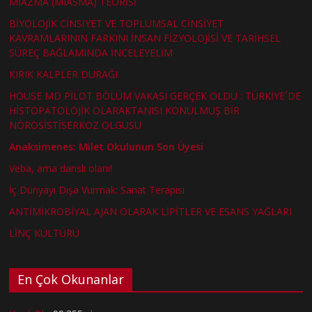
MİAZMA (MIASMA) TEORİSİ
BİYOLOJİK CİNSİYET VE TOPLUMSAL CİNSİYET
KAVRAMLARININ FARKINI İNSAN FİZYOLOJİSİ VE TARİHSEL
SÜREÇ BAĞLAMINDA İNCELEYELİM
KIRIK KALPLER DURAĞI
HOUSE MD PİLOT BÖLÜM VAKASI GERÇEK OLDU : TÜRKİYE´DE
HİSTOPATOLOJİK OLARAKTANISI KONULMUŞ BİR
NÖROSİSTİSERKOZ OLGUSU
Anaksimenes: Milet Okulunun Son Üyesi
Veba, ama danslı olanı!
İç Dünyayı Dışa Vurmak: Sanat Terapisi
ANTİMİKROBİYAL AJAN OLARAK LİPİTLER VE ESANS YAĞLARI
LİNÇ KÜLTÜRÜ
En Çok Okunanlar