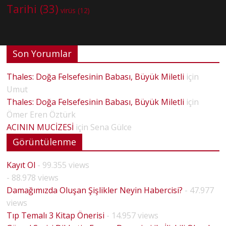
Tarihi
(33)
virüs
(12)
Son Yorumlar
Thales: Doğa Felsefesinin Babası, Büyük Miletli
için
Umut
Thales: Doğa Felsefesinin Babası, Büyük Miletli
için
Ömer Eren Öztürk
ACININ MUCİZESİ
için
Sena Gülce
Görüntülenme
Kayıt Ol
- 99.355 views
- 88.978 views
Damağımızda Oluşan Şişlikler Neyin Habercisi?
- 47.977
views
Tıp Temalı 3 Kitap Önerisi
- 14.957 views