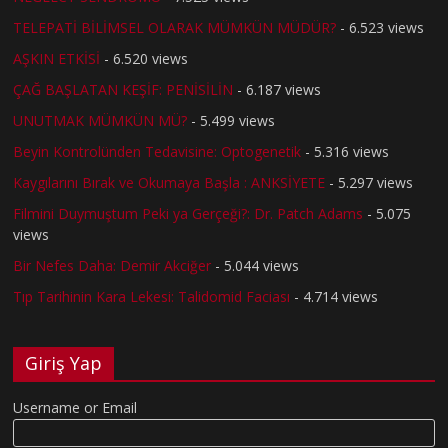
TELEPATİ BİLİMSEL OLARAK MÜMKÜN MÜDÜR?
- 6.523 views
AŞKIN ETKİSİ
- 6.520 views
ÇAĞ BAŞLATAN KEŞİF: PENİSİLİN
- 6.187 views
UNUTMAK MÜMKÜN MÜ?
- 5.499 views
Beyin Kontrolünden Tedavisine: Optogenetik
- 5.316 views
Kaygılarını Bırak ve Okumaya Başla : ANKSİYETE
- 5.297 views
Filmini Duymuştum Peki ya Gerçeği?: Dr. Patch Adams
- 5.075
views
Bir Nefes Daha: Demir Akciğer
- 5.044 views
Tıp Tarihinin Kara Lekesi: Talidomid Faciası
- 4.714 views
Giriş Yap
Username or Email