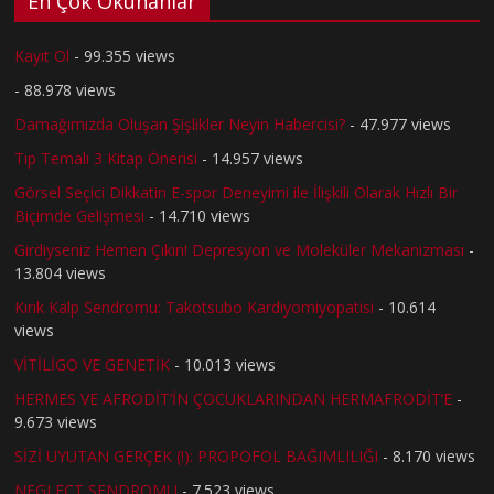
En Çok Okunanlar
Kayıt Ol
- 99.355 views
- 88.978 views
Damağımızda Oluşan Şişlikler Neyin Habercisi?
- 47.977 views
Tıp Temalı 3 Kitap Önerisi
- 14.957 views
Görsel Seçici Dikkatin E-spor Deneyimi ile İlişkili Olarak Hızlı Bir
Biçimde Gelişmesi
- 14.710 views
Girdiyseniz Hemen Çıkın! Depresyon ve Moleküler Mekanizması
-
13.804 views
Kırık Kalp Sendromu: Takotsubo Kardiyomiyopatisi
- 10.614
views
VİTİLİGO VE GENETİK
- 10.013 views
HERMES VE AFRODİT’İN ÇOCUKLARINDAN HERMAFRODİT’E
-
9.673 views
SİZİ UYUTAN GERÇEK (!): PROPOFOL BAĞIMLILIĞI
- 8.170 views
NEGLECT SENDROMU
- 7.523 views