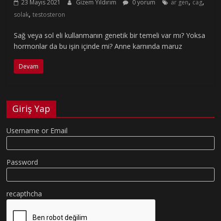
,
,
23 Mayıs 2021
Gizem Yıldırım
0 yorum
ar gen
cag
,
solak
testosteron
Sağ veya sol eli kullanmanın genetik bir temeli var mı? Yoksa
hormonlar da bu işin içinde mi? Anne karnında maruz
Devam
Giriş Yap
Username or Email
Password
recapthcha