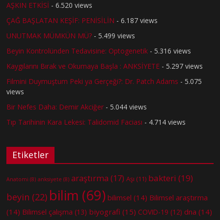
AŞKIN ETKİSİ
- 6.520 views
ÇAĞ BAŞLATAN KEŞİF: PENİSİLİN
- 6.187 views
UNUTMAK MÜMKÜN MÜ?
- 5.499 views
Beyin Kontrolünden Tedavisine: Optogenetik
- 5.316 views
Kaygılarını Bırak ve Okumaya Başla : ANKSİYETE
- 5.297 views
Filmini Duymuştum Peki ya Gerçeği?: Dr. Patch Adams
- 5.075
views
Bir Nefes Daha: Demir Akciğer
- 5.044 views
Tıp Tarihinin Kara Lekesi: Talidomid Faciası
- 4.714 views
Etiketler
bakteri
(19)
araştırma
(17)
Aşı
(11)
Anatomi
(8)
anksiyete
(8)
bilim
(69)
beyin
(22)
bilimsel
(14)
Bilimsel araştırma
(14)
biyografi
(15)
dna
(14)
Bilimsel çalışma
(13)
COVID-19
(12)