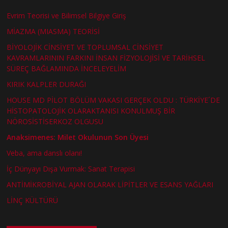
Evrim Teorisi ve Bilimsel Bilgiye Giriş
MİAZMA (MIASMA) TEORİSİ
BİYOLOJİK CİNSİYET VE TOPLUMSAL CİNSİYET
KAVRAMLARININ FARKINI İNSAN FİZYOLOJİSİ VE TARİHSEL
SÜREÇ BAĞLAMINDA İNCELEYELİM
KIRIK KALPLER DURAĞI
HOUSE MD PİLOT BÖLÜM VAKASI GERÇEK OLDU : TÜRKİYE´DE
HİSTOPATOLOJİK OLARAKTANISI KONULMUŞ BİR
NÖROSİSTİSERKOZ OLGUSU
Anaksimenes: Milet Okulunun Son Üyesi
Veba, ama danslı olanı!
İç Dünyayı Dışa Vurmak: Sanat Terapisi
ANTİMİKROBİYAL AJAN OLARAK LİPİTLER VE ESANS YAĞLARI
LİNÇ KÜLTÜRÜ