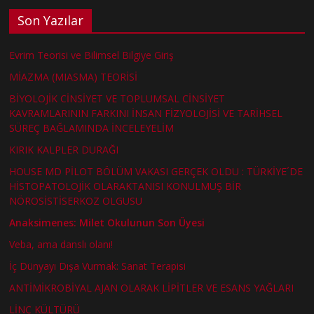
Son Yazılar
Evrim Teorisi ve Bilimsel Bilgiye Giriş
MİAZMA (MIASMA) TEORİSİ
BİYOLOJİK CİNSİYET VE TOPLUMSAL CİNSİYET
KAVRAMLARININ FARKINI İNSAN FİZYOLOJİSİ VE TARİHSEL
SÜREÇ BAĞLAMINDA İNCELEYELİM
KIRIK KALPLER DURAĞI
HOUSE MD PİLOT BÖLÜM VAKASI GERÇEK OLDU : TÜRKİYE´DE
HİSTOPATOLOJİK OLARAKTANISI KONULMUŞ BİR
NÖROSİSTİSERKOZ OLGUSU
Anaksimenes: Milet Okulunun Son Üyesi
Veba, ama danslı olanı!
İç Dünyayı Dışa Vurmak: Sanat Terapisi
ANTİMİKROBİYAL AJAN OLARAK LİPİTLER VE ESANS YAĞLARI
LİNÇ KÜLTÜRÜ