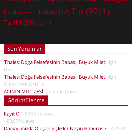
Tıp
(92)
(55)
tedavi
(32)
Tıp
sendrom
(9)
Tarihi
(33)
virüs
(12)
Son Yorumlar
Thales: Doğa Felsefesinin Babası, Büyük Miletli
için
Umut
Thales: Doğa Felsefesinin Babası, Büyük Miletli
için
Ömer Eren Öztürk
ACININ MUCİZESİ
için
Sena Gülce
Görüntülenme
Kayıt Ol
- 99.357 views
- 88.978 views
Damağımızda Oluşan Şişlikler Neyin Habercisi?
- 47.978