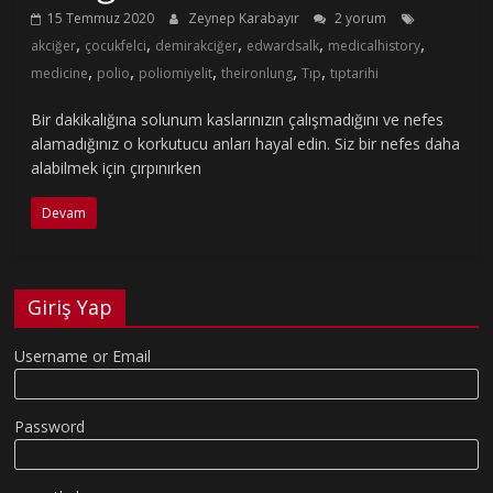
15 Temmuz 2020
Zeynep Karabayır
2 yorum
,
,
,
,
,
akciğer
çocukfelci
demirakciğer
edwardsalk
medicalhistory
,
,
,
,
,
medicine
polio
poliomiyelit
theironlung
Tıp
tıptarihi
Bir dakikalığına solunum kaslarınızın çalışmadığını ve nefes
alamadığınız o korkutucu anları hayal edin. Siz bir nefes daha
alabilmek için çırpınırken
Devam
Giriş Yap
Username or Email
Password