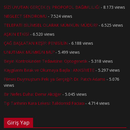
SİZİ UYUTAN GERÇEK (!): PROPOFOL BAĞIMLILIĞI
- 8.173 views
NEGLECT SENDROMU
- 7.524 views
TELEPATİ BİLİMSEL OLARAK MÜMKÜN MÜDÜR?
- 6.525 views
AŞKIN ETKİSİ
- 6.520 views
ÇAĞ BAŞLATAN KEŞİF: PENİSİLİN
- 6.188 views
UNUTMAK MÜMKÜN MÜ?
- 5.499 views
Beyin Kontrolünden Tedavisine: Optogenetik
- 5.318 views
Kaygılarını Bırak ve Okumaya Başla : ANKSİYETE
- 5.297 views
Filmini Duymuştum Peki ya Gerçeği?: Dr. Patch Adams
- 5.076
views
Bir Nefes Daha: Demir Akciğer
- 5.045 views
Tıp Tarihinin Kara Lekesi: Talidomid Faciası
- 4.714 views
Giriş Yap