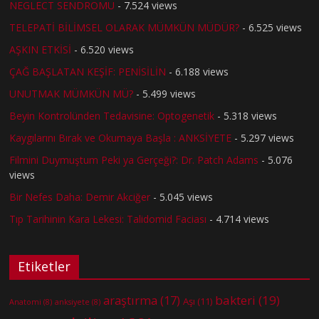
NEGLECT SENDROMU
- 7.524 views
TELEPATİ BİLİMSEL OLARAK MÜMKÜN MÜDÜR?
- 6.525 views
AŞKIN ETKİSİ
- 6.520 views
ÇAĞ BAŞLATAN KEŞİF: PENİSİLİN
- 6.188 views
UNUTMAK MÜMKÜN MÜ?
- 5.499 views
Beyin Kontrolünden Tedavisine: Optogenetik
- 5.318 views
Kaygılarını Bırak ve Okumaya Başla : ANKSİYETE
- 5.297 views
Filmini Duymuştum Peki ya Gerçeği?: Dr. Patch Adams
- 5.076
views
Bir Nefes Daha: Demir Akciğer
- 5.045 views
Tıp Tarihinin Kara Lekesi: Talidomid Faciası
- 4.714 views
Etiketler
bakteri
(19)
araştırma
(17)
Aşı
(11)
Anatomi
(8)
anksiyete
(8)