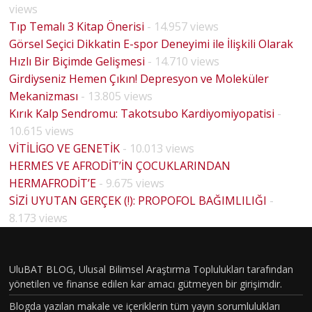
views
Tıp Temalı 3 Kitap Önerisi
- 14.957 views
Görsel Seçici Dikkatin E-spor Deneyimi ile İlişkili Olarak
Hızlı Bir Biçimde Gelişmesi
- 14.710 views
Girdiyseniz Hemen Çıkın! Depresyon ve Moleküler
Mekanizması
- 13.805 views
Kırık Kalp Sendromu: Takotsubo Kardiyomiyopatisi
-
10.615 views
VİTİLİGO VE GENETİK
- 10.013 views
HERMES VE AFRODİT’İN ÇOCUKLARINDAN
HERMAFRODİT’E
- 9.675 views
BİYOLO
SİZİ UYUTAN GERÇEK (!): PROPOFOL BAĞIMLILIĞI
-
JİK
8.173 views
CİNSİYE
T VE
UluBAT BLOG, Ulusal Bilimsel Araştırma Toplulukları tarafından
TOPLU
yönetilen ve finanse edilen kar amacı gütmeyen bir girişimdir.
MSAL
Blogda yazılan makale ve içeriklerin tüm yayın sorumlulukları