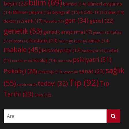
bilim
(69)
beyin
(22)
bilimsel
(14)
Bilimsel araştırma
(14)
biyografi
(15)
dna
(14)
Bilimsel çalışma
(13)
COVID-19
(12)
gen
(34)
genel
(22)
etik
(17)
doktor
(12)
Felsefe
(11)
genetik
(53)
genetik araştırma
(17)
hafıza
genom
(9)
hastalık
(19)
kanser
(14)
(11)
Hasta
(11)
hekim
(8)
kadın
(8)
makale
(45)
Mikrobiyoloji
(17)
nobel
mutasyon
(11)
psikiyatri
(31)
nöroloji
(14)
(13)
nörobilim
(8)
nöron
(8)
sağlık
Psikoloji
(28)
sanat
(23)
psikolojik
(11)
ressam
(8)
Tıp
(92)
(55)
tedavi
(32)
Tıp
sendrom
(9)
Tarihi
(33)
virüs
(12)