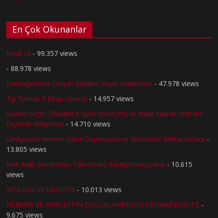
En Çok Okunanlar
Kayıt Ol
- 99.357 views
- 88.978 views
Damağımızda Oluşan Şişlikler Neyin Habercisi?
- 47.978 views
Tıp Temalı 3 Kitap Önerisi
- 14.957 views
Görsel Seçici Dikkatin E-spor Deneyimi ile İlişkili Olarak Hızlı Bir
Biçimde Gelişmesi
- 14.710 views
Girdiyseniz Hemen Çıkın! Depresyon ve Moleküler Mekanizması
-
13.805 views
Kırık Kalp Sendromu: Takotsubo Kardiyomiyopatisi
- 10.615
views
VİTİLİGO VE GENETİK
- 10.013 views
HERMES VE AFRODİT’İN ÇOCUKLARINDAN HERMAFRODİT’E
-
9.675 views