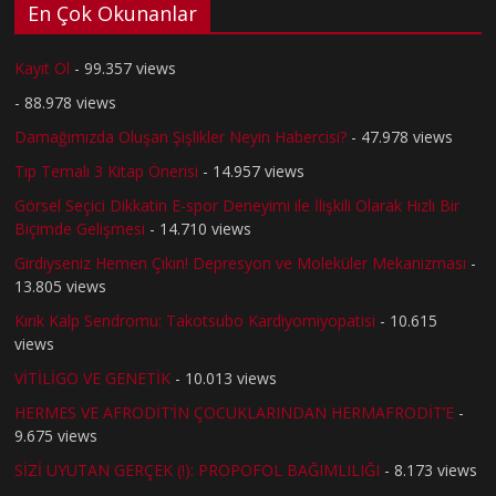
En Çok Okunanlar
Kayıt Ol
- 99.357 views
- 88.978 views
Damağımızda Oluşan Şişlikler Neyin Habercisi?
- 47.978 views
Tıp Temalı 3 Kitap Önerisi
- 14.957 views
Görsel Seçici Dikkatin E-spor Deneyimi ile İlişkili Olarak Hızlı Bir
Biçimde Gelişmesi
- 14.710 views
Girdiyseniz Hemen Çıkın! Depresyon ve Moleküler Mekanizması
-
13.805 views
Kırık Kalp Sendromu: Takotsubo Kardiyomiyopatisi
- 10.615
views
VİTİLİGO VE GENETİK
- 10.013 views
HERMES VE AFRODİT’İN ÇOCUKLARINDAN HERMAFRODİT’E
-
9.675 views
SİZİ UYUTAN GERÇEK (!): PROPOFOL BAĞIMLILIĞI
- 8.173 views