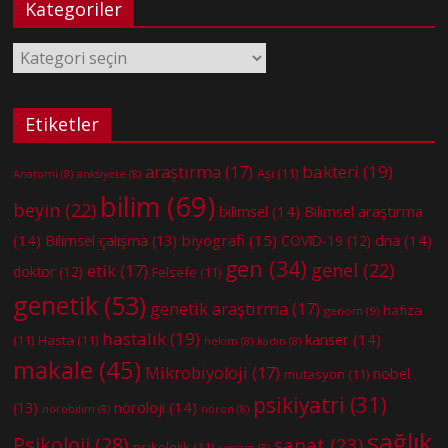
Kategoriler
Kategoriler
Etiketler
bakteri
(19)
araştırma
(17)
Aşı
(11)
Anatomi
(8)
anksiyete
(8)
bilim
(69)
beyin
(22)
bilimsel
(14)
Bilimsel araştırma
(14)
biyografi
(15)
dna
(14)
Bilimsel çalışma
(13)
COVID-19
(12)
gen
(34)
genel
(22)
etik
(17)
doktor
(12)
Felsefe
(11)
genetik
(53)
genetik araştırma
(17)
hafıza
genom
(9)
hastalık
(19)
kanser
(14)
(11)
Hasta
(11)
hekim
(8)
kadın
(8)
makale
(45)
Mikrobiyoloji
(17)
nobel
mutasyon
(11)
psikiyatri
(31)
nöroloji
(14)
(13)
nörobilim
(8)
nöron
(8)
sağlık
Psikoloji
(28)
sanat
(23)
psikolojik
(11)
ressam
(8)