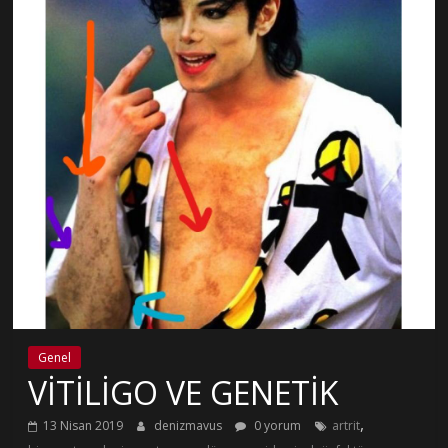
Genel
VİTİLİGO VE GENETİK
,
13 Nisan 2019
denizmavus
0 yorum
artrit