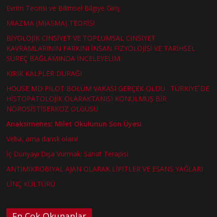
Evrim Teorisi ve Bilimsel Bilgiye Giriş
MİAZMA (MIASMA) TEORİSİ
BİYOLOJİK CİNSİYET VE TOPLUMSAL CİNSİYET
KAVRAMLARININ FARKINI İNSAN FİZYOLOJİSİ VE TARİHSEL
SÜREÇ BAĞLAMINDA İNCELEYELİM
KIRIK KALPLER DURAĞI
HOUSE MD PİLOT BÖLÜM VAKASI GERÇEK OLDU : TÜRKİYE´DE
HİSTOPATOLOJİK OLARAKTANISI KONULMUŞ BİR
NÖROSİSTİSERKOZ OLGUSU
Anaksimenes: Milet Okulunun Son Üyesi
Veba, ama danslı olanı!
İç Dünyayı Dışa Vurmak: Sanat Terapisi
ANTİMİKROBİYAL AJAN OLARAK LİPİTLER VE ESANS YAĞLARI
LİNÇ KÜLTÜRÜ
En Çok Okunanlar