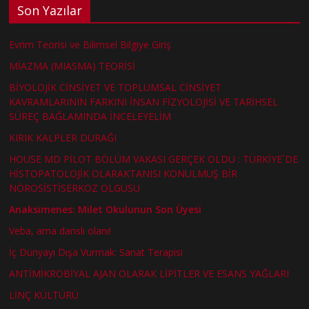
Son Yazılar
Evrim Teorisi ve Bilimsel Bilgiye Giriş
MİAZMA (MIASMA) TEORİSİ
BİYOLOJİK CİNSİYET VE TOPLUMSAL CİNSİYET
KAVRAMLARININ FARKINI İNSAN FİZYOLOJİSİ VE TARİHSEL
SÜREÇ BAĞLAMINDA İNCELEYELİM
KIRIK KALPLER DURAĞI
HOUSE MD PİLOT BÖLÜM VAKASI GERÇEK OLDU : TÜRKİYE´DE
HİSTOPATOLOJİK OLARAKTANISI KONULMUŞ BİR
NÖROSİSTİSERKOZ OLGUSU
Anaksimenes: Milet Okulunun Son Üyesi
Veba, ama danslı olanı!
İç Dünyayı Dışa Vurmak: Sanat Terapisi
ANTİMİKROBİYAL AJAN OLARAK LİPİTLER VE ESANS YAĞLARI
LİNÇ KÜLTÜRÜ