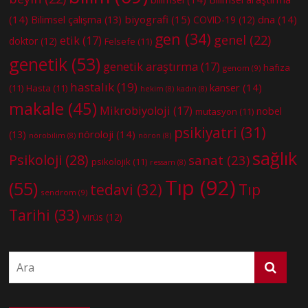
(14)
biyografi
(15)
dna
(14)
Bilimsel çalışma
(13)
COVID-19
(12)
gen
(34)
genel
(22)
etik
(17)
doktor
(12)
Felsefe
(11)
genetik
(53)
genetik araştırma
(17)
hafıza
genom
(9)
hastalık
(19)
kanser
(14)
(11)
Hasta
(11)
hekim
(8)
kadın
(8)
makale
(45)
Mikrobiyoloji
(17)
nobel
mutasyon
(11)
psikiyatri
(31)
nöroloji
(14)
(13)
nörobilim
(8)
nöron
(8)
sağlık
Psikoloji
(28)
sanat
(23)
psikolojik
(11)
ressam
(8)
Tıp
(92)
(55)
tedavi
(32)
Tıp
sendrom
(9)
Tarihi
(33)
virüs
(12)