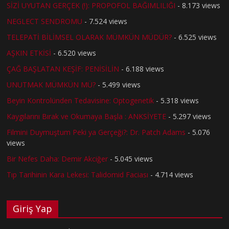
SİZİ UYUTAN GERÇEK (!): PROPOFOL BAĞIMLILIĞI
- 8.173 views
NEGLECT SENDROMU
- 7.524 views
TELEPATİ BİLİMSEL OLARAK MÜMKÜN MÜDÜR?
- 6.525 views
AŞKIN ETKİSİ
- 6.520 views
ÇAĞ BAŞLATAN KEŞİF: PENİSİLİN
- 6.188 views
UNUTMAK MÜMKÜN MÜ?
- 5.499 views
Beyin Kontrolünden Tedavisine: Optogenetik
- 5.318 views
Kaygılarını Bırak ve Okumaya Başla : ANKSİYETE
- 5.297 views
Filmini Duymuştum Peki ya Gerçeği?: Dr. Patch Adams
- 5.076
views
Bir Nefes Daha: Demir Akciğer
- 5.045 views
Tıp Tarihinin Kara Lekesi: Talidomid Faciası
- 4.714 views
Giriş Yap