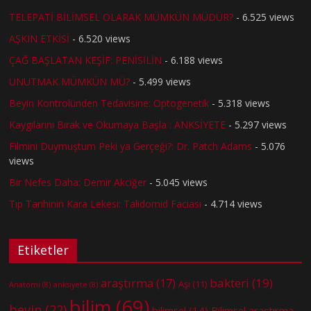
TELEPATİ BİLİMSEL OLARAK MÜMKÜN MÜDÜR?
- 6.525 views
AŞKIN ETKİSİ
- 6.520 views
ÇAĞ BAŞLATAN KEŞİF: PENİSİLİN
- 6.188 views
UNUTMAK MÜMKÜN MÜ?
- 5.499 views
Beyin Kontrolünden Tedavisine: Optogenetik
- 5.318 views
Kaygılarını Bırak ve Okumaya Başla : ANKSİYETE
- 5.297 views
Filmini Duymuştum Peki ya Gerçeği?: Dr. Patch Adams
- 5.076
views
Bir Nefes Daha: Demir Akciğer
- 5.045 views
Tıp Tarihinin Kara Lekesi: Talidomid Faciası
- 4.714 views
Etiketler
bakteri
(19)
araştırma
(17)
Aşı
(11)
Anatomi
(8)
anksiyete
(8)
bilim
(69)
beyin
(22)
bilimsel
(14)
Bilimsel araştırma