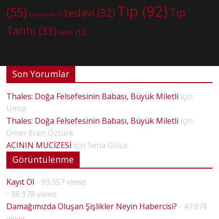
Tıp
(92)
(55)
tedavi
(32)
Tıp
sendrom
(9)
Tarihi
(33)
virüs
(12)
Son Yorumlar
Thales: Doğa Felsefesinin Babası, Büyük Miletli
için
Umut
Thales: Doğa Felsefesinin Babası, Büyük Miletli
için
Ömer Eren Öztürk
ACININ MUCİZESİ
için
Sena Gülce
Görüntülenme
Kayıt Ol
- 99.357 views
- 88.978 views
Damağımızda Oluşan Şişlikler Neyin Habercisi?
- 47.978
views