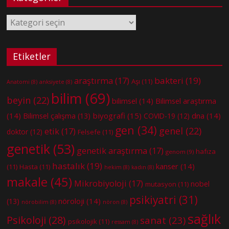
Kategoriler
Etiketler
bakteri
(19)
araştırma
(17)
Aşı
(11)
Anatomi
(8)
anksiyete
(8)
bilim
(69)
beyin
(22)
bilimsel
(14)
Bilimsel araştırma
(14)
biyografi
(15)
dna
(14)
Bilimsel çalışma
(13)
COVID-19
(12)
gen
(34)
genel
(22)
etik
(17)
doktor
(12)
Felsefe
(11)
genetik
(53)
genetik araştırma
(17)
hafıza
genom
(9)
hastalık
(19)
kanser
(14)
(11)
Hasta
(11)
hekim
(8)
kadın
(8)
makale
(45)
Mikrobiyoloji
(17)
nobel
mutasyon
(11)
psikiyatri
(31)
nöroloji
(14)
(13)
nörobilim
(8)
nöron
(8)
sağlık
Psikoloji
(28)
sanat
(23)
psikolojik
(11)
ressam
(8)