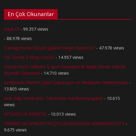
En Çok Okunanlar
Kayıt Ol
- 99.357 views
- 88.978 views
Damağımızda Oluşan Şişlikler Neyin Habercisi?
- 47.978 views
Tıp Temalı 3 Kitap Önerisi
- 14.957 views
Görsel Seçici Dikkatin E-spor Deneyimi ile İlişkili Olarak Hızlı Bir
Biçimde Gelişmesi
- 14.710 views
Girdiyseniz Hemen Çıkın! Depresyon ve Moleküler Mekanizması
-
13.805 views
Kırık Kalp Sendromu: Takotsubo Kardiyomiyopatisi
- 10.615
views
VİTİLİGO VE GENETİK
- 10.013 views
HERMES VE AFRODİT’İN ÇOCUKLARINDAN HERMAFRODİT’E
-
9.675 views