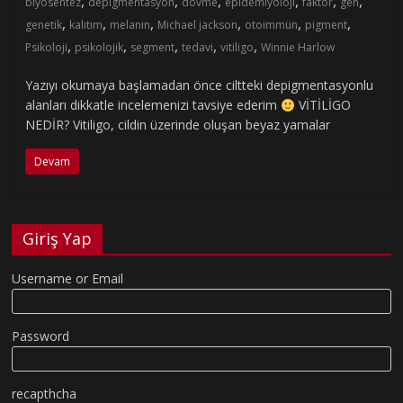
,
,
,
,
,
,
biyosentez
depigmentasyon
dövme
epidemiyoloji
faktör
gen
,
,
,
,
,
,
genetik
kalıtım
melanin
Michael jackson
otoimmün
pigment
,
,
,
,
,
Psikoloji
psikolojik
segment
tedavi
vitiligo
Winnie Harlow
Yazıyı okumaya başlamadan önce ciltteki depigmentasyonlu
alanları dikkatle incelemenizi tavsiye ederim
VİTİLİGO
NEDİR? Vitiligo, cildin üzerinde oluşan beyaz yamalar
Devam
Giriş Yap
Username or Email
Password
recapthcha