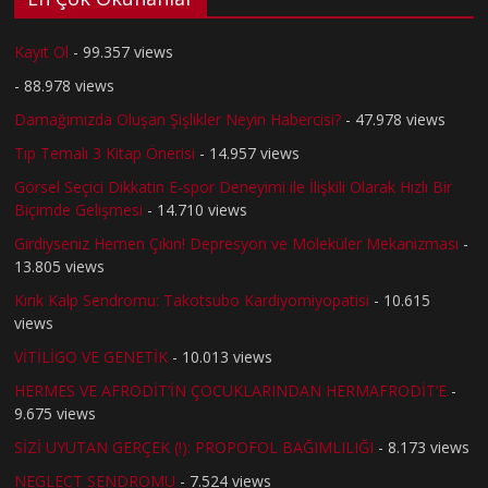
Kayıt Ol
- 99.357 views
- 88.978 views
Damağımızda Oluşan Şişlikler Neyin Habercisi?
- 47.978 views
Tıp Temalı 3 Kitap Önerisi
- 14.957 views
Görsel Seçici Dikkatin E-spor Deneyimi ile İlişkili Olarak Hızlı Bir
Biçimde Gelişmesi
- 14.710 views
Girdiyseniz Hemen Çıkın! Depresyon ve Moleküler Mekanizması
-
13.805 views
Kırık Kalp Sendromu: Takotsubo Kardiyomiyopatisi
- 10.615
views
VİTİLİGO VE GENETİK
- 10.013 views
HERMES VE AFRODİT’İN ÇOCUKLARINDAN HERMAFRODİT’E
-
9.675 views
SİZİ UYUTAN GERÇEK (!): PROPOFOL BAĞIMLILIĞI
- 8.173 views
NEGLECT SENDROMU
- 7.524 views