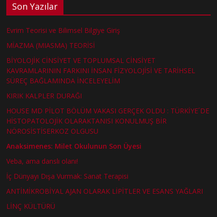
Son Yazılar
Evrim Teorisi ve Bilimsel Bilgiye Giriş
MİAZMA (MIASMA) TEORİSİ
BİYOLOJİK CİNSİYET VE TOPLUMSAL CİNSİYET
KAVRAMLARININ FARKINI İNSAN FİZYOLOJİSİ VE TARİHSEL
SÜREÇ BAĞLAMINDA İNCELEYELİM
KIRIK KALPLER DURAĞI
HOUSE MD PİLOT BÖLÜM VAKASI GERÇEK OLDU : TÜRKİYE´DE
HİSTOPATOLOJİK OLARAKTANISI KONULMUŞ BİR
NÖROSİSTİSERKOZ OLGUSU
Anaksimenes: Milet Okulunun Son Üyesi
Veba, ama danslı olanı!
İç Dünyayı Dışa Vurmak: Sanat Terapisi
ANTİMİKROBİYAL AJAN OLARAK LİPİTLER VE ESANS YAĞLARI
LİNÇ KÜLTÜRÜ