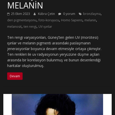
MELANİN
,
25 Ekim 2023
Kübra Çetin
0 yorum
bronzlaşma
,
,
,
,
deri pigmentasyonu
foto-koruyucu
Homo Sapiens
melanin
,
,
melanosit
ten rengi
UV ışınlar
Ten rengi varyasyonları, Güneş’ten gelen UV (morötesi)
ışınlar ve melanin pigmenti arasındaki paslaşmanın
jenerasyonlar boyunca devam etmesiyle ortaya çıkmıştır.
Ten renkleri ile uv radyasyonun yeryüzüne düşme açıları
arasında bir korelasyon bulunmuş ve bunun desenlendiği
haritalar oluşturulmuş.
Devam