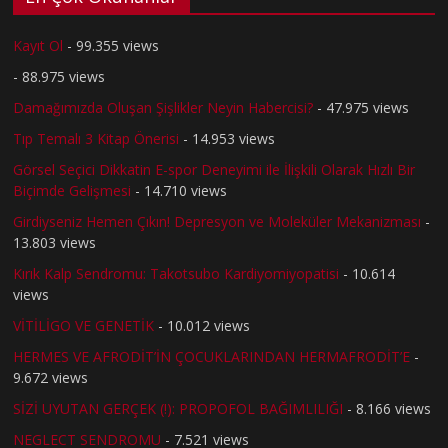
Kayıt Ol
- 99.355 views
- 88.975 views
Damağımızda Oluşan Şişlikler Neyin Habercisi?
- 47.975 views
Tıp Temalı 3 Kitap Önerisi
- 14.953 views
Görsel Seçici Dikkatin E-spor Deneyimi ile İlişkili Olarak Hızlı Bir
Biçimde Gelişmesi
- 14.710 views
Girdiyseniz Hemen Çıkın! Depresyon ve Moleküler Mekanizması
-
13.803 views
Kırık Kalp Sendromu: Takotsubo Kardiyomiyopatisi
- 10.614
views
VİTİLİGO VE GENETİK
- 10.012 views
HERMES VE AFRODİT’İN ÇOCUKLARINDAN HERMAFRODİT’E
-
9.672 views
SİZİ UYUTAN GERÇEK (!): PROPOFOL BAĞIMLILIĞI
- 8.166 views
NEGLECT SENDROMU
- 7.521 views