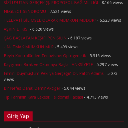
SİZİ UYUTAN GERÇEK (!): PROPOFOL BAĞIMLILIĞI
- 8.166 views
NEGLECT SENDROMU
- 7.521 views
TELEPATİ BİLİMSEL OLARAK MÜMKÜN MÜDÜR?
- 6.523 views
AŞKIN ETKİSİ
- 6.520 views
ÇAĞ BAŞLATAN KEŞİF: PENİSİLİN
- 6.187 views
UNUTMAK MÜMKÜN MÜ?
- 5.499 views
Beyin Kontrolünden Tedavisine: Optogenetik
- 5.316 views
Kaygılarını Bırak ve Okumaya Başla : ANKSİYETE
- 5.297 views
Filmini Duymuştum Peki ya Gerçeği?: Dr. Patch Adams
- 5.073
views
Bir Nefes Daha: Demir Akciğer
- 5.044 views
Tıp Tarihinin Kara Lekesi: Talidomid Faciası
- 4.713 views
Giriş Yap