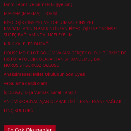
Evrim Teorisi ve Bilimsel Bilgiye Giriş
MİAZMA (MIASMA) TEORİSİ
BİYOLOJİK CİNSİYET VE TOPLUMSAL CİNSİYET
KAVRAMLARININ FARKINI İNSAN FİZYOLOJİSİ VE TARİHSEL
SÜREÇ BAĞLAMINDA İNCELEYELİM
KIRIK KALPLER DURAĞI
HOUSE MD PİLOT BÖLÜM VAKASI GERÇEK OLDU : TÜRKİYE´DE
HİSTOPATOLOJİK OLARAKTANISI KONULMUŞ BİR
NÖROSİSTİSERKOZ OLGUSU
Anaksimenes: Milet Okulunun Son Üyesi
Veba, ama danslı olanı!
İç Dünyayı Dışa Vurmak: Sanat Terapisi
ANTİMİKROBİYAL AJAN OLARAK LİPİTLER VE ESANS YAĞLARI
LİNÇ KÜLTÜRÜ
En Çok Okunanlar