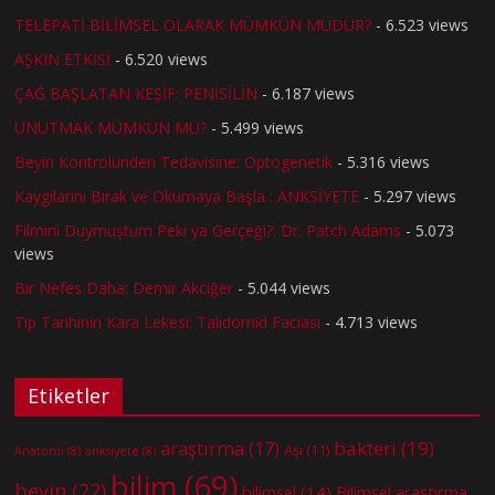
TELEPATİ BİLİMSEL OLARAK MÜMKÜN MÜDÜR?
- 6.523 views
AŞKIN ETKİSİ
- 6.520 views
ÇAĞ BAŞLATAN KEŞİF: PENİSİLİN
- 6.187 views
UNUTMAK MÜMKÜN MÜ?
- 5.499 views
Beyin Kontrolünden Tedavisine: Optogenetik
- 5.316 views
Kaygılarını Bırak ve Okumaya Başla : ANKSİYETE
- 5.297 views
Filmini Duymuştum Peki ya Gerçeği?: Dr. Patch Adams
- 5.073
views
Bir Nefes Daha: Demir Akciğer
- 5.044 views
Tıp Tarihinin Kara Lekesi: Talidomid Faciası
- 4.713 views
Etiketler
bakteri
(19)
araştırma
(17)
Aşı
(11)
Anatomi
(8)
anksiyete
(8)
bilim
(69)
beyin
(22)
bilimsel
(14)
Bilimsel araştırma