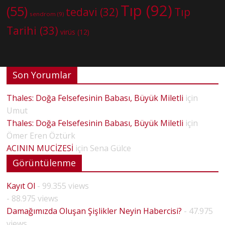
Tıp
(92)
(55)
tedavi
(32)
Tıp
sendrom
(9)
Tarihi
(33)
virüs
(12)
Son Yorumlar
Thales: Doğa Felsefesinin Babası, Büyük Miletli
için
Umut
Thales: Doğa Felsefesinin Babası, Büyük Miletli
için
Ömer Eren Öztürk
ACININ MUCİZESİ
için
Sena Gülce
Görüntülenme
Kayıt Ol
- 99.355 views
- 88.975 views
Damağımızda Oluşan Şişlikler Neyin Habercisi?
- 47.975
views