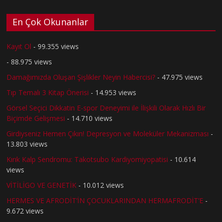
En Çok Okunanlar
Kayıt Ol
- 99.355 views
- 88.975 views
Damağımızda Oluşan Şişlikler Neyin Habercisi?
- 47.975 views
Tıp Temalı 3 Kitap Önerisi
- 14.953 views
Görsel Seçici Dikkatin E-spor Deneyimi ile İlişkili Olarak Hızlı Bir
Biçimde Gelişmesi
- 14.710 views
Girdiyseniz Hemen Çıkın! Depresyon ve Moleküler Mekanizması
-
13.803 views
Kırık Kalp Sendromu: Takotsubo Kardiyomiyopatisi
- 10.614
views
VİTİLİGO VE GENETİK
- 10.012 views
HERMES VE AFRODİT’İN ÇOCUKLARINDAN HERMAFRODİT’E
-
9.672 views