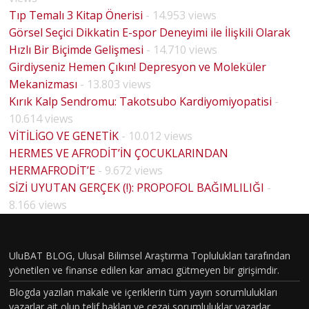
Tıp Temalı 3 Kitap Önerisi
- 14.953 views
Görsel Seçici Dikkatin E-spor Deneyimi ile İlişkili Olarak
Hızlı Bir Biçimde Gelişmesi
- 14.710 views
Girdiyseniz Hemen Çıkın! Depresyon ve Moleküler
Mekanizması
- 13.803 views
Kırık Kalp Sendromu: Takotsubo Kardiyomiyopatisi
-
10.614 views
VİTİLİGO VE GENETİK
- 10.012 views
HERMES VE AFRODİT’İN ÇOCUKLARINDAN
HERMAFRODİT’E
- 9.672 views
SİZİ UYUTAN GERÇEK (!): PROPOFOL BAĞIMLILIĞI
-
HOUSE
8.166 views
MD
PİLOT
BÖLÜM
UluBAT BLOG, Ulusal Bilimsel Araştırma Toplulukları tarafından
yönetilen ve finanse edilen kar amacı gütmeyen bir girişimdir.
VAKASI
Blogda yazılan makale ve içeriklerin tüm yayın sorumlulukları
GERÇEK
yazarlar ait olup telif hakları ve cezai sorumluluklar yazarlar