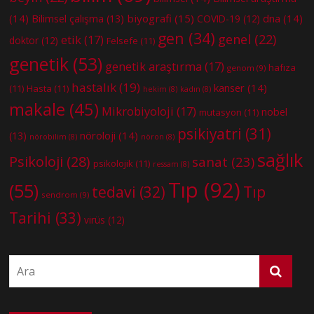
(14)
biyografi
(15)
dna
(14)
Bilimsel çalışma
(13)
COVID-19
(12)
gen
(34)
genel
(22)
etik
(17)
doktor
(12)
Felsefe
(11)
genetik
(53)
genetik araştırma
(17)
hafıza
genom
(9)
hastalık
(19)
kanser
(14)
(11)
Hasta
(11)
hekim
(8)
kadın
(8)
makale
(45)
Mikrobiyoloji
(17)
nobel
mutasyon
(11)
psikiyatri
(31)
nöroloji
(14)
(13)
nörobilim
(8)
nöron
(8)
sağlık
Psikoloji
(28)
sanat
(23)
psikolojik
(11)
ressam
(8)
Tıp
(92)
(55)
tedavi
(32)
Tıp
sendrom
(9)
Tarihi
(33)
virüs
(12)