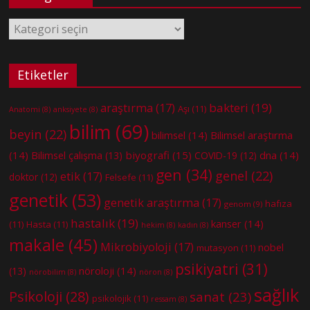
Kategoriler
Etiketler
bakteri
(19)
araştırma
(17)
Aşı
(11)
Anatomi
(8)
anksiyete
(8)
bilim
(69)
beyin
(22)
bilimsel
(14)
Bilimsel araştırma
(14)
biyografi
(15)
dna
(14)
Bilimsel çalışma
(13)
COVID-19
(12)
gen
(34)
genel
(22)
etik
(17)
doktor
(12)
Felsefe
(11)
genetik
(53)
genetik araştırma
(17)
hafıza
genom
(9)
hastalık
(19)
kanser
(14)
(11)
Hasta
(11)
hekim
(8)
kadın
(8)
makale
(45)
Mikrobiyoloji
(17)
nobel
mutasyon
(11)
psikiyatri
(31)
nöroloji
(14)
(13)
nörobilim
(8)
nöron
(8)
sağlık
Psikoloji
(28)
sanat
(23)
psikolojik
(11)
ressam
(8)