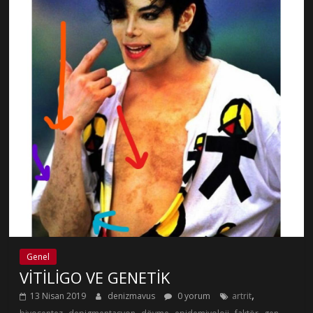
Genel
VİTİLİGO VE GENETİK
,
13 Nisan 2019
denizmavus
0 yorum
artrit
,
,
,
,
,
,