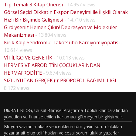
Tıp Temalı 3 Kitap Önerisi
- 14.957 views
Görsel Seçici Dikkatin E-spor Deneyimi ile İlişkili Olarak
Hızlı Bir Biçimde Gelişmesi
- 14.710 views
Girdiyseniz Hemen Çıkın! Depresyon ve Moleküler
Mekanizması
- 13.804 views
Kırık Kalp Sendromu: Takotsubo Kardiyomiyopatisi
-
10.614 views
VİTİLİGO VE GENETİK
- 10.013 views
HERMES VE AFRODİT’İN ÇOCUKLARINDAN
HERMAFRODİT’E
- 9.674 views
SİZİ UYUTAN GERÇEK (!): PROPOFOL BAĞIMLILIĞI
-
8.172 views
UluBAT BLOG, Ulusal Bilimsel Araştırma Toplulukları tarafından
yönetilen ve finanse edilen kar amacı gütmeyen bir girişimdir.
Blogda yazılan makale ve içeriklerin tüm yayın sorumlulukları
yazarlar ait olup telif hakları ve cezai sorumluluklar yazarlar