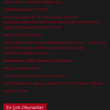
Evrim Teorisi ve Bilimsel Bilgiye Giriş
MİAZMA (MIASMA) TEORİSİ
BİYOLOJİK CİNSİYET VE TOPLUMSAL CİNSİYET
KAVRAMLARININ FARKINI İNSAN FİZYOLOJİSİ VE TARİHSEL
SÜREÇ BAĞLAMINDA İNCELEYELİM
KIRIK KALPLER DURAĞI
HOUSE MD PİLOT BÖLÜM VAKASI GERÇEK OLDU : TÜRKİYE´DE
HİSTOPATOLOJİK OLARAKTANISI KONULMUŞ BİR
NÖROSİSTİSERKOZ OLGUSU
Anaksimenes: Milet Okulunun Son Üyesi
Veba, ama danslı olanı!
İç Dünyayı Dışa Vurmak: Sanat Terapisi
ANTİMİKROBİYAL AJAN OLARAK LİPİTLER VE ESANS YAĞLARI
LİNÇ KÜLTÜRÜ
En Çok Okunanlar