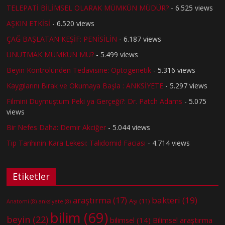
TELEPATİ BİLİMSEL OLARAK MÜMKÜN MÜDÜR?
- 6.525 views
AŞKIN ETKİSİ
- 6.520 views
ÇAĞ BAŞLATAN KEŞİF: PENİSİLİN
- 6.187 views
UNUTMAK MÜMKÜN MÜ?
- 5.499 views
Beyin Kontrolünden Tedavisine: Optogenetik
- 5.316 views
Kaygılarını Bırak ve Okumaya Başla : ANKSİYETE
- 5.297 views
Filmini Duymuştum Peki ya Gerçeği?: Dr. Patch Adams
- 5.075
views
Bir Nefes Daha: Demir Akciğer
- 5.044 views
Tıp Tarihinin Kara Lekesi: Talidomid Faciası
- 4.714 views
Etiketler
bakteri
(19)
araştırma
(17)
Aşı
(11)
Anatomi
(8)
anksiyete
(8)
bilim
(69)
beyin
(22)
bilimsel
(14)
Bilimsel araştırma