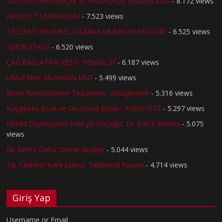
SİZİ UYUTAN GERÇEK (!): PROPOFOL BAĞIMLILIĞI
- 8.172 views
NEGLECT SENDROMU
- 7.523 views
TELEPATİ BİLİMSEL OLARAK MÜMKÜN MÜDÜR?
- 6.525 views
AŞKIN ETKİSİ
- 6.520 views
ÇAĞ BAŞLATAN KEŞİF: PENİSİLİN
- 6.187 views
UNUTMAK MÜMKÜN MÜ?
- 5.499 views
Beyin Kontrolünden Tedavisine: Optogenetik
- 5.316 views
Kaygılarını Bırak ve Okumaya Başla : ANKSİYETE
- 5.297 views
Filmini Duymuştum Peki ya Gerçeği?: Dr. Patch Adams
- 5.075
views
Bir Nefes Daha: Demir Akciğer
- 5.044 views
Tıp Tarihinin Kara Lekesi: Talidomid Faciası
- 4.714 views
Giriş Yap
Username or Email