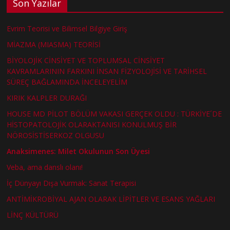
Son Yazılar
Evrim Teorisi ve Bilimsel Bilgiye Giriş
MİAZMA (MIASMA) TEORİSİ
BİYOLOJİK CİNSİYET VE TOPLUMSAL CİNSİYET
KAVRAMLARININ FARKINI İNSAN FİZYOLOJİSİ VE TARİHSEL
SÜREÇ BAĞLAMINDA İNCELEYELİM
KIRIK KALPLER DURAĞI
HOUSE MD PİLOT BÖLÜM VAKASI GERÇEK OLDU : TÜRKİYE´DE
HİSTOPATOLOJİK OLARAKTANISI KONULMUŞ BİR
NÖROSİSTİSERKOZ OLGUSU
Anaksimenes: Milet Okulunun Son Üyesi
Veba, ama danslı olanı!
İç Dünyayı Dışa Vurmak: Sanat Terapisi
ANTİMİKROBİYAL AJAN OLARAK LİPİTLER VE ESANS YAĞLARI
LİNÇ KÜLTÜRÜ