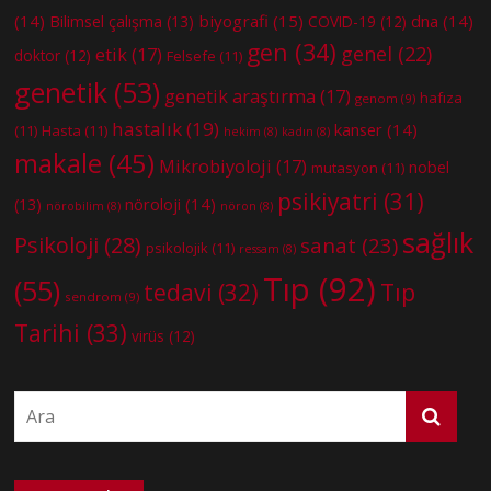
(14)
biyografi
(15)
dna
(14)
Bilimsel çalışma
(13)
COVID-19
(12)
gen
(34)
genel
(22)
etik
(17)
doktor
(12)
Felsefe
(11)
genetik
(53)
genetik araştırma
(17)
hafıza
genom
(9)
hastalık
(19)
kanser
(14)
(11)
Hasta
(11)
hekim
(8)
kadın
(8)
makale
(45)
Mikrobiyoloji
(17)
nobel
mutasyon
(11)
psikiyatri
(31)
nöroloji
(14)
(13)
nörobilim
(8)
nöron
(8)
sağlık
Psikoloji
(28)
sanat
(23)
psikolojik
(11)
ressam
(8)
Tıp
(92)
(55)
tedavi
(32)
Tıp
sendrom
(9)
Tarihi
(33)
virüs
(12)