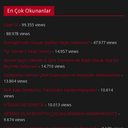
En Çok Okunanlar
Kayıt Ol
- 99.355 views
- 88.978 views
Damağımızda Oluşan Şişlikler Neyin Habercisi?
- 47.977 views
Tıp Temalı 3 Kitap Önerisi
- 14.957 views
Görsel Seçici Dikkatin E-spor Deneyimi ile İlişkili Olarak Hızlı Bir
Biçimde Gelişmesi
- 14.710 views
Girdiyseniz Hemen Çıkın! Depresyon ve Moleküler Mekanizması
-
13.804 views
Kırık Kalp Sendromu: Takotsubo Kardiyomiyopatisi
- 10.614
views
VİTİLİGO VE GENETİK
- 10.013 views
HERMES VE AFRODİT’İN ÇOCUKLARINDAN HERMAFRODİT’E
-
9.674 views