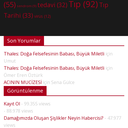
Tıp
(92)
(55)
tedavi
(32)
Tıp
sendrom
(9)
Tarihi
(33)
virüs
(12)
Son Yorumlar
Thales: Doğa Felsefesinin Babası, Büyük Miletli
için
Umut
Thales: Doğa Felsefesinin Babası, Büyük Miletli
için
Ömer Eren Öztürk
ACININ MUCİZESİ
için
Sena Gülce
Görüntülenme
Kayıt Ol
- 99.355 views
- 88.978 views
Damağımızda Oluşan Şişlikler Neyin Habercisi?
- 47.977
views