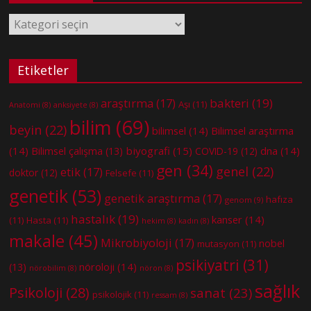
Kategoriler
Etiketler
bakteri
(19)
araştırma
(17)
Aşı
(11)
Anatomi
(8)
anksiyete
(8)
bilim
(69)
beyin
(22)
bilimsel
(14)
Bilimsel araştırma
(14)
biyografi
(15)
dna
(14)
Bilimsel çalışma
(13)
COVID-19
(12)
gen
(34)
genel
(22)
etik
(17)
doktor
(12)
Felsefe
(11)
genetik
(53)
genetik araştırma
(17)
hafıza
genom
(9)
hastalık
(19)
kanser
(14)
(11)
Hasta
(11)
hekim
(8)
kadın
(8)
makale
(45)
Mikrobiyoloji
(17)
nobel
mutasyon
(11)
psikiyatri
(31)
nöroloji
(14)
(13)
nörobilim
(8)
nöron
(8)
sağlık
Psikoloji
(28)
sanat
(23)
psikolojik
(11)
ressam
(8)