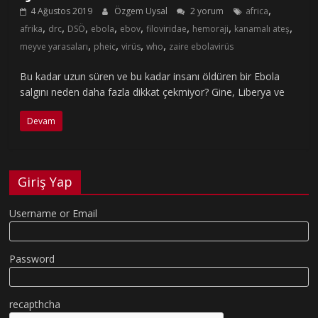
,
4 Ağustos 2019
Özgem Uysal
2 yorum
africa
,
,
,
,
,
,
,
,
afrika
drc
DSÖ
ebola
ebov
filoviridae
hemoraji
kanamalı ateş
,
,
,
,
meyve yarasaları
pheic
virüs
who
zaire ebolavirüs
Bu kadar uzun süren ve bu kadar insanı öldüren bir Ebola
salgını neden daha fazla dikkat çekmiyor? Gine, Liberya ve
Devam
Giriş Yap
Username or Email
Password
recapthcha