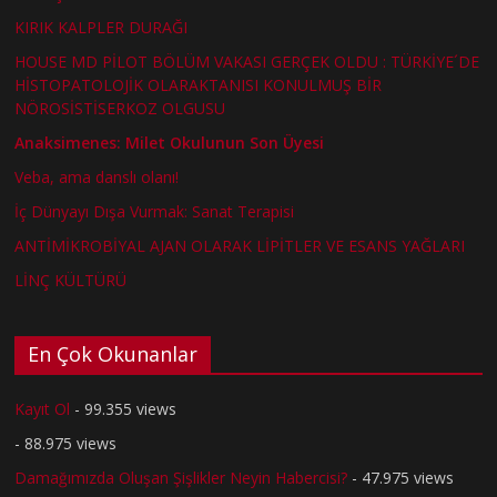
KIRIK KALPLER DURAĞI
HOUSE MD PİLOT BÖLÜM VAKASI GERÇEK OLDU : TÜRKİYE´DE
HİSTOPATOLOJİK OLARAKTANISI KONULMUŞ BİR
NÖROSİSTİSERKOZ OLGUSU
Anaksimenes: Milet Okulunun Son Üyesi
Veba, ama danslı olanı!
İç Dünyayı Dışa Vurmak: Sanat Terapisi
ANTİMİKROBİYAL AJAN OLARAK LİPİTLER VE ESANS YAĞLARI
LİNÇ KÜLTÜRÜ
En Çok Okunanlar
Kayıt Ol
- 99.355 views
- 88.975 views
Damağımızda Oluşan Şişlikler Neyin Habercisi?
- 47.975 views