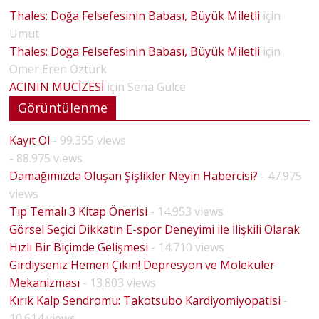
Thales: Doğa Felsefesinin Babası, Büyük Miletli
için
Umut
Thales: Doğa Felsefesinin Babası, Büyük Miletli
için
Ömer Eren Öztürk
ACININ MUCİZESİ
için
Sena Gülce
Görüntülenme
Kayıt Ol
- 99.355 views
- 88.975 views
Damağımızda Oluşan Şişlikler Neyin Habercisi?
- 47.975
views
Tıp Temalı 3 Kitap Önerisi
- 14.953 views
Görsel Seçici Dikkatin E-spor Deneyimi ile İlişkili Olarak
Hızlı Bir Biçimde Gelişmesi
- 14.710 views
Girdiyseniz Hemen Çıkın! Depresyon ve Moleküler
Mekanizması
- 13.803 views
Kırık Kalp Sendromu: Takotsubo Kardiyomiyopatisi
-
10.614 views