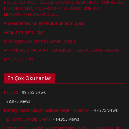
HOUSE MD PİLOT BÖLÜM VAKASI GERÇEK OLDU : TÜRKİYE´DE
HİSTOPATOLOJİK OLARAKTANISI KONULMUŞ BİR
NÖROSİSTİSERKOZ OLGUSU
Anaksimenes: Milet Okulunun Son Üyesi
Veba, ama danslı olanı!
İç Dünyayı Dışa Vurmak: Sanat Terapisi
ANTİMİKROBİYAL AJAN OLARAK LİPİTLER VE ESANS YAĞLARI
LİNÇ KÜLTÜRÜ
En Çok Okunanlar
Kayıt Ol
- 99.355 views
- 88.975 views
Damağımızda Oluşan Şişlikler Neyin Habercisi?
- 47.975 views
Tıp Temalı 3 Kitap Önerisi
- 14.953 views
Görsel Seçici Dikkatin E-spor Deneyimi ile İlişkili Olarak Hızlı Bir