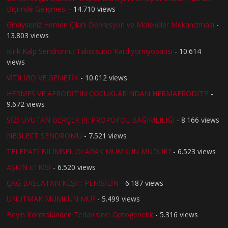
Biçimde Gelişmesi
- 14.710 views
Girdiyseniz Hemen Çıkın! Depresyon ve Moleküler Mekanizması
-
13.803 views
Kırık Kalp Sendromu: Takotsubo Kardiyomiyopatisi
- 10.614
views
VİTİLİGO VE GENETİK
- 10.012 views
HERMES VE AFRODİT’İN ÇOCUKLARINDAN HERMAFRODİT’E
-
9.672 views
SİZİ UYUTAN GERÇEK (!): PROPOFOL BAĞIMLILIĞI
- 8.166 views
NEGLECT SENDROMU
- 7.521 views
TELEPATİ BİLİMSEL OLARAK MÜMKÜN MÜDÜR?
- 6.523 views
AŞKIN ETKİSİ
- 6.520 views
ÇAĞ BAŞLATAN KEŞİF: PENİSİLİN
- 6.187 views
UNUTMAK MÜMKÜN MÜ?
- 5.499 views
Beyin Kontrolünden Tedavisine: Optogenetik
- 5.316 views