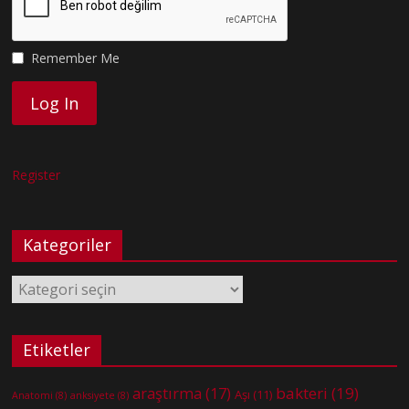
Remember Me
Register
Kategoriler
Kategoriler
Etiketler
bakteri
(19)
araştırma
(17)
Aşı
(11)
Anatomi
(8)
anksiyete
(8)