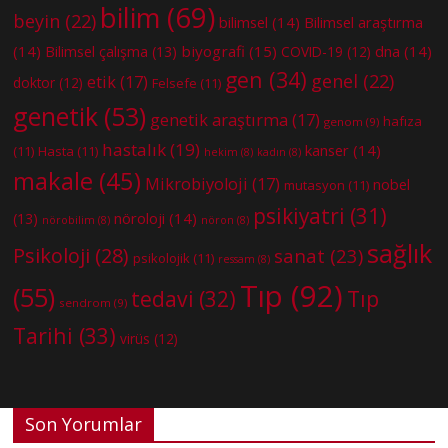
bilim
(69)
beyin
(22)
bilimsel
(14)
Bilimsel araştırma
(14)
biyografi
(15)
dna
(14)
Bilimsel çalışma
(13)
COVID-19
(12)
gen
(34)
genel
(22)
etik
(17)
doktor
(12)
Felsefe
(11)
genetik
(53)
genetik araştırma
(17)
hafıza
genom
(9)
hastalık
(19)
kanser
(14)
(11)
Hasta
(11)
hekim
(8)
kadın
(8)
makale
(45)
Mikrobiyoloji
(17)
nobel
mutasyon
(11)
psikiyatri
(31)
nöroloji
(14)
(13)
nörobilim
(8)
nöron
(8)
sağlık
Psikoloji
(28)
sanat
(23)
psikolojik
(11)
ressam
(8)
Tıp
(92)
(55)
tedavi
(32)
Tıp
sendrom
(9)
Tarihi
(33)
virüs
(12)
Son Yorumlar