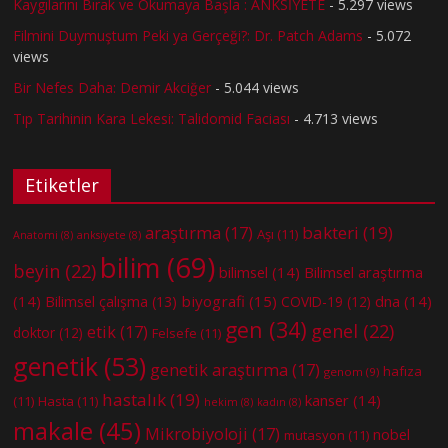
Kaygılarını Bırak ve Okumaya Başla : ANKSİYETE
- 5.297 views
Filmini Duymuştum Peki ya Gerçeği?: Dr. Patch Adams
- 5.072
views
Bir Nefes Daha: Demir Akciğer
- 5.044 views
Tıp Tarihinin Kara Lekesi: Talidomid Faciası
- 4.713 views
Etiketler
bakteri
(19)
araştırma
(17)
Aşı
(11)
Anatomi
(8)
anksiyete
(8)
bilim
(69)
beyin
(22)
bilimsel
(14)
Bilimsel araştırma
(14)
biyografi
(15)
dna
(14)
Bilimsel çalışma
(13)
COVID-19
(12)
gen
(34)
genel
(22)
etik
(17)
doktor
(12)
Felsefe
(11)
genetik
(53)
genetik araştırma
(17)
hafıza
genom
(9)
hastalık
(19)
kanser
(14)
(11)
Hasta
(11)
hekim
(8)
kadın
(8)
makale
(45)
Mikrobiyoloji
(17)
nobel
mutasyon
(11)