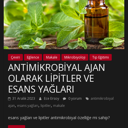
Çeviri
Eğlence
Makale
Mikrobiyoloji
Tıp Eğitimi
ANTİMİKROBİYAL AJAN
OLARAK LİPİTLER VE
ESANS YAĞLARI
31 Aralık 2023
Ece Ersoy
0 yorum
antimikrobiyal
,
,
,
ajan
esans yağları
lipitler
makale
esans yağları ve lipitler antimikrobiyal özelliğe mi sahip?