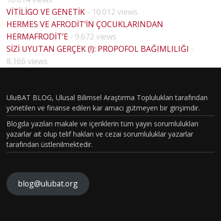
VİTİLİGO VE GENETİK
- 10.012 views
HERMES VE AFRODİT’İN ÇOCUKLARINDAN
HERMAFRODİT’E
- 9.672 views
BİYOLO
SİZİ UYUTAN GERÇEK (!): PROPOFOL BAĞIMLILIĞI
-
HOUSE
JİK
8.166 views
MD
CİNSİYE
PİLOT
T VE
BÖLÜM
UluBAT BLOG, Ulusal Bilimsel Araştırma Toplulukları tarafından
TOPLU
yönetilen ve finanse edilen kar amacı gütmeyen bir girişimdir.
VAKASI
MSAL
Blogda yazılan makale ve içeriklerin tüm yayın sorumlulukları
GERÇEK
CİNSİYE
yazarlar ait olup telif hakları ve cezai sorumluluklar yazarlar
OLDU :
tarafından üstlenilmektedir.
T
TÜRKİY
KAVRA
E´DE
MLARIN
HİSTOP
blog@ulubat.org
EYİN
IN
ATOLOJ
SARI
FARKINI
İK
NRA