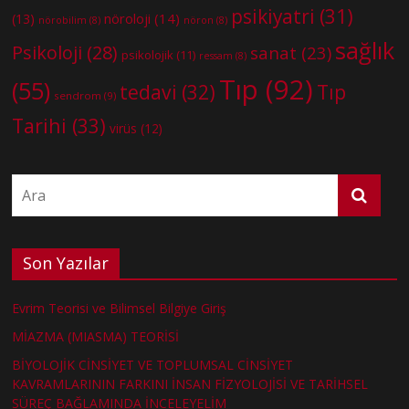
psikiyatri
(31)
nöroloji
(14)
(13)
nörobilim
(8)
nöron
(8)
sağlık
Psikoloji
(28)
sanat
(23)
psikolojik
(11)
ressam
(8)
Tıp
(92)
(55)
tedavi
(32)
Tıp
sendrom
(9)
Tarihi
(33)
virüs
(12)
Son Yazılar
Evrim Teorisi ve Bilimsel Bilgiye Giriş
MİAZMA (MIASMA) TEORİSİ
BİYOLOJİK CİNSİYET VE TOPLUMSAL CİNSİYET
KAVRAMLARININ FARKINI İNSAN FİZYOLOJİSİ VE TARİHSEL
SÜREÇ BAĞLAMINDA İNCELEYELİM