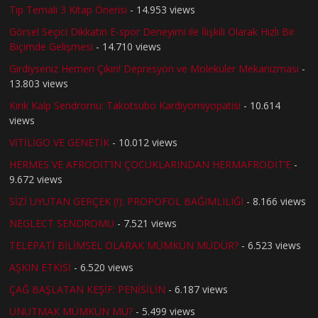
Tıp Temalı 3 Kitap Önerisi
- 14.953 views
Görsel Seçici Dikkatin E-spor Deneyimi ile İlişkili Olarak Hızlı Bir
Biçimde Gelişmesi
- 14.710 views
Girdiyseniz Hemen Çıkın! Depresyon ve Moleküler Mekanizması
-
13.803 views
Kırık Kalp Sendromu: Takotsubo Kardiyomiyopatisi
- 10.614
views
VİTİLİGO VE GENETİK
- 10.012 views
HERMES VE AFRODİT’İN ÇOCUKLARINDAN HERMAFRODİT’E
-
9.672 views
SİZİ UYUTAN GERÇEK (!): PROPOFOL BAĞIMLILIĞI
- 8.166 views
NEGLECT SENDROMU
- 7.521 views
TELEPATİ BİLİMSEL OLARAK MÜMKÜN MÜDÜR?
- 6.523 views
AŞKIN ETKİSİ
- 6.520 views
ÇAĞ BAŞLATAN KEŞİF: PENİSİLİN
- 6.187 views
UNUTMAK MÜMKÜN MÜ?
- 5.499 views