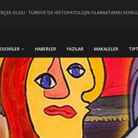
RÇEK OLDU : TÜRKİYE´DE HİSTOPATOLOJİK OLARAKTANISI KONU
 CİNSİYET KAVRAMLARININ FARKINI İNSAN FİZYOLOJİSİ VE TARİH
EGORILER
HABERLER
YAZILAR
MAKALELER
TIP