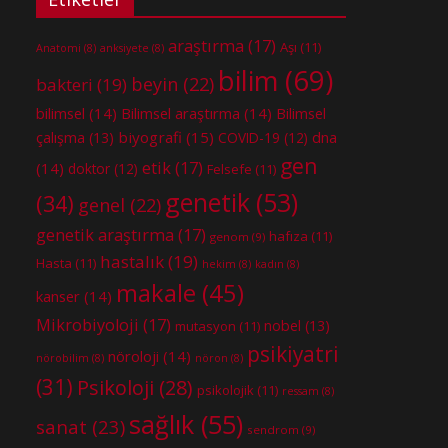
araştırma
(17)
Aşı
(11)
Anatomi
(8)
anksiyete
(8)
bilim
(69)
beyin
(22)
bakteri
(19)
bilimsel
(14)
Bilimsel araştırma
(14)
Bilimsel
biyografi
(15)
dna
çalışma
(13)
COVID-19
(12)
gen
etik
(17)
(14)
doktor
(12)
Felsefe
(11)
genetik
(53)
(34)
genel
(22)
genetik araştırma
(17)
hafıza
(11)
genom
(9)
hastalık
(19)
Hasta
(11)
hekim
(8)
kadın
(8)
makale
(45)
kanser
(14)
Mikrobiyoloji
(17)
nobel
(13)
mutasyon
(11)
psikiyatri
nöroloji
(14)
nörobilim
(8)
nöron
(8)
(31)
Psikoloji
(28)
psikolojik
(11)
ressam
(8)
sağlık
(55)
sanat
(23)
sendrom
(9)