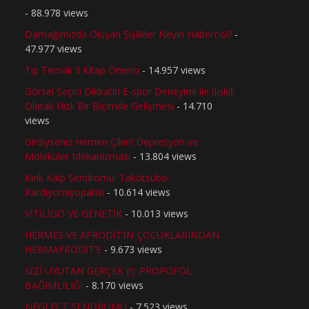
- 88.978 views
Damağımızda Oluşan Şişlikler Neyin Habercisi?
-
47.977 views
Tıp Temalı 3 Kitap Önerisi
- 14.957 views
Görsel Seçici Dikkatin E-spor Deneyimi ile İlişkili
Olarak Hızlı Bir Biçimde Gelişmesi
- 14.710
views
Girdiyseniz Hemen Çıkın! Depresyon ve
Moleküler Mekanizması
- 13.804 views
Kırık Kalp Sendromu: Takotsubo
Kardiyomiyopatisi
- 10.614 views
VİTİLİGO VE GENETİK
- 10.013 views
HERMES VE AFRODİT’İN ÇOCUKLARINDAN
HERMAFRODİT’E
- 9.673 views
SİZİ UYUTAN GERÇEK (!): PROPOFOL
BAĞIMLILIĞI
- 8.170 views
NEGLECT SENDROMU
- 7.523 views