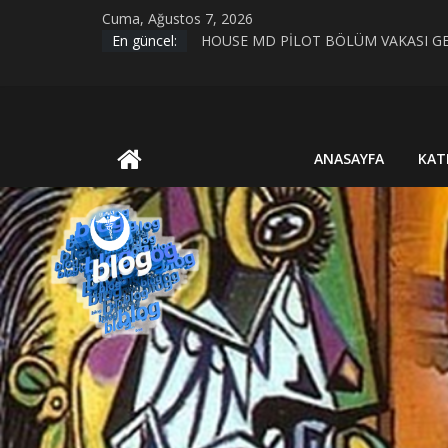
Skip
Cuma, Ağustos 7, 2026
to
En güncel:
KIRIK KALPLER DURAĞI
content
HOUSE MD PİLOT BÖLÜM VAKASI GE
Evrim Teorisi ve Bilimsel Bilgiye Giriş
MİAZMA (MIASMA) TEORİSİ
UluBAT
BİYOLOJİK CİNSİYET VE TOPLUMSAL
ANASAYFA
KAT
Blog
Ya
Öyle
Değilse?