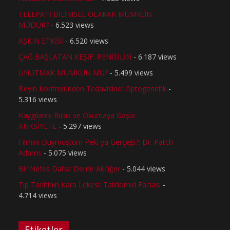
TELEPATİ BİLİMSEL OLARAK MÜMKÜN
MÜDÜR?
- 6.523 views
AŞKIN ETKİSİ
- 6.520 views
ÇAĞ BAŞLATAN KEŞİF: PENİSİLİN
- 6.187 views
UNUTMAK MÜMKÜN MÜ?
- 5.499 views
Beyin Kontrolünden Tedavisine: Optogenetik
-
5.316 views
Kaygılarını Bırak ve Okumaya Başla :
ANKSİYETE
- 5.297 views
Filmini Duymuştum Peki ya Gerçeği?: Dr. Patch
Adams
- 5.075 views
Bir Nefes Daha: Demir Akciğer
- 5.044 views
Tıp Tarihinin Kara Lekesi: Talidomid Faciası
-
4.714 views
Etiketler