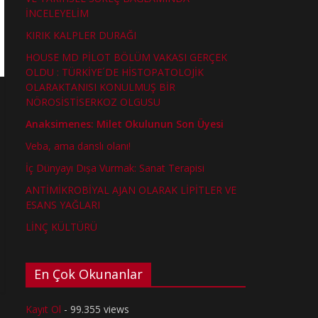
İNCELEYELİM
KIRIK KALPLER DURAĞI
HOUSE MD PİLOT BÖLÜM VAKASI GERÇEK
OLDU : TÜRKİYE´DE HİSTOPATOLOJİK
OLARAKTANISI KONULMUŞ BİR
NÖROSİSTİSERKOZ OLGUSU
Anaksimenes: Milet Okulunun Son Üyesi
Veba, ama danslı olanı!
İç Dünyayı Dışa Vurmak: Sanat Terapisi
ANTİMİKROBİYAL AJAN OLARAK LİPİTLER VE
ESANS YAĞLARI
LİNÇ KÜLTÜRÜ
En Çok Okunanlar
Kayıt Ol
- 99.355 views