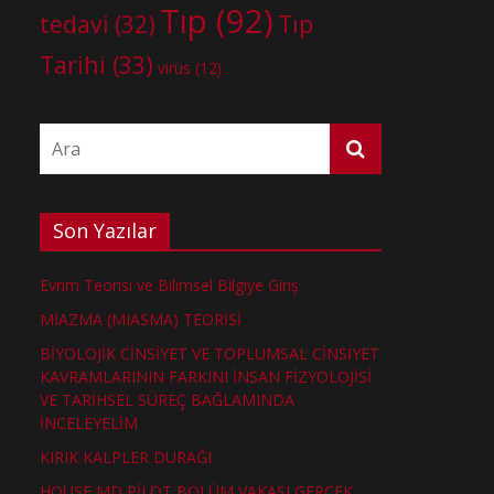
Tıp
(92)
tedavi
(32)
Tıp
Tarihi
(33)
virüs
(12)
Son Yazılar
Evrim Teorisi ve Bilimsel Bilgiye Giriş
MİAZMA (MIASMA) TEORİSİ
BİYOLOJİK CİNSİYET VE TOPLUMSAL CİNSİYET
KAVRAMLARININ FARKINI İNSAN FİZYOLOJİSİ
VE TARİHSEL SÜREÇ BAĞLAMINDA
İNCELEYELİM
KIRIK KALPLER DURAĞI
HOUSE MD PİLOT BÖLÜM VAKASI GERÇEK