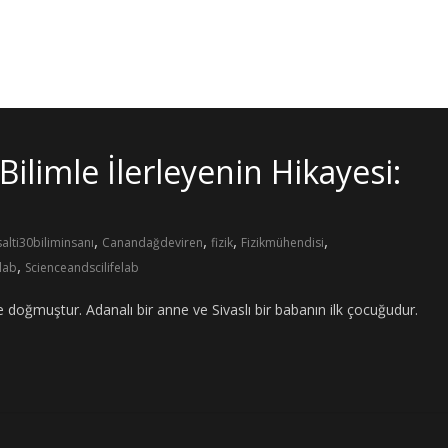
ilimle İlerleyenin Hikayesi:
,
,
,
,
alti30biliminsanı
Canandağdeviren
fizik
Fizikmühendisi
,
lab
Scienceandscilifelab
 doğmuştur. Adanalı bir anne ve Sivaslı bir babanın ilk çocuğudur.