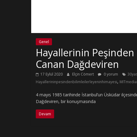
Genel
Hayallerinin Peşinden B
Canan Dağdeviren
17 Eylül 2020
Elçin Cömert
0 yorum
30yas
,
Hayallerininpesindenbilimleilerleyeninhimayesi
MITmedia
4 mayıs 1985 tarihinde İstanbul’un Üsküdar ilçesinde
Dağdeviren, bir konuşmasında
Devam