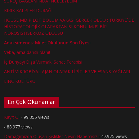
SÜREÇ BAĞLAMINDA İNCELEYELİM
KIRIK KALPLER DURAĞI
HOUSE MD PİLOT BÖLÜM VAKASI GERÇEK OLDU : TÜRKİYE´DE
HİSTOPATOLOJİK OLARAKTANISI KONULMUŞ BİR
NÖROSİSTİSERKOZ OLGUSU
Anaksimenes: Milet Okulunun Son Üyesi
Veba, ama danslı olanı!
İç Dünyayı Dışa Vurmak: Sanat Terapisi
ANTİMİKROBİYAL AJAN OLARAK LİPİTLER VE ESANS YAĞLARI
LİNÇ KÜLTÜRÜ
En Çok Okunanlar
Kayıt Ol
- 99.355 views
- 88.977 views
Damağımızda Oluşan Şişlikler Neyin Habercisi?
- 47.975 views