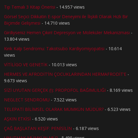
Tıp Temalı 3 Kitap Önerisi
- 14.957 views
Görsel Seçici Dikkatin E-spor Deneyimi ile İlişkili Olarak Hızlı Bir
Biçimde Gelişmesi
- 14.710 views
Girdiyseniz Hemen Çıkın! Depresyon ve Moleküler Mekanizması
-
13.804 views
Kırık Kalp Sendromu: Takotsubo Kardiyomiyopatisi
- 10.614
views
VİTİLİGO VE GENETİK
- 10.013 views
HERMES VE AFRODİT’İN ÇOCUKLARINDAN HERMAFRODİT’E
-
9.673 views
SİZİ UYUTAN GERÇEK (!): PROPOFOL BAĞIMLILIĞI
- 8.169 views
NEGLECT SENDROMU
- 7.522 views
TELEPATİ BİLİMSEL OLARAK MÜMKÜN MÜDÜR?
- 6.523 views
AŞKIN ETKİSİ
- 6.520 views
ÇAĞ BAŞLATAN KEŞİF: PENİSİLİN
- 6.187 views
UNUTMAK MÜMKÜN MÜ?
- 5.499 views