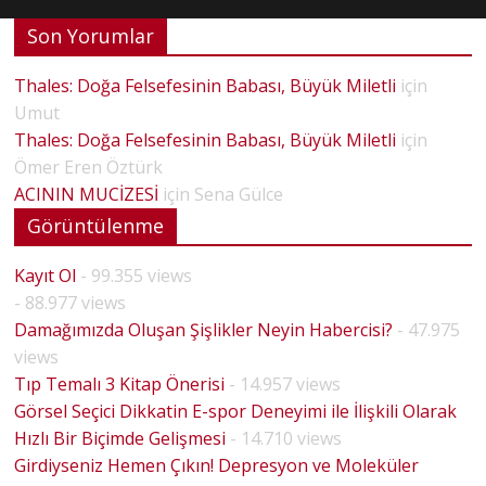
Son Yorumlar
Thales: Doğa Felsefesinin Babası, Büyük Miletli
için
Umut
Thales: Doğa Felsefesinin Babası, Büyük Miletli
için
Ömer Eren Öztürk
ACININ MUCİZESİ
için
Sena Gülce
Görüntülenme
Kayıt Ol
- 99.355 views
- 88.977 views
Damağımızda Oluşan Şişlikler Neyin Habercisi?
- 47.975
views
Tıp Temalı 3 Kitap Önerisi
- 14.957 views
Görsel Seçici Dikkatin E-spor Deneyimi ile İlişkili Olarak
Hızlı Bir Biçimde Gelişmesi
- 14.710 views
Girdiyseniz Hemen Çıkın! Depresyon ve Moleküler