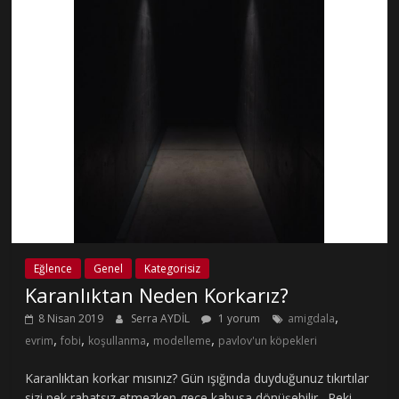
Eğlence
Genel
Kategorisiz
Karanlıktan Neden Korkarız?
,
8 Nisan 2019
Serra AYDİL
1 yorum
amigdala
,
,
,
,
evrim
fobi
koşullanma
modelleme
pavlov'un köpekleri
Karanlıktan korkar mısınız? Gün ışığında duyduğunuz tıkırtılar
sizi pek rahatsız etmezken gece kabusa dönüşebilir. Peki