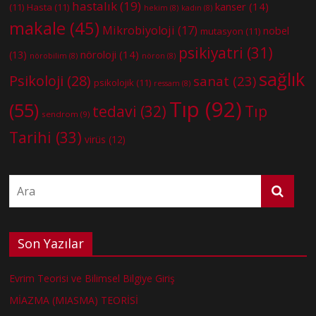
hastalık
(19)
kanser
(14)
(11)
Hasta
(11)
hekim
(8)
kadın
(8)
makale
(45)
Mikrobiyoloji
(17)
nobel
mutasyon
(11)
psikiyatri
(31)
nöroloji
(14)
(13)
nörobilim
(8)
nöron
(8)
sağlık
Psikoloji
(28)
sanat
(23)
psikolojik
(11)
ressam
(8)
Tıp
(92)
(55)
tedavi
(32)
Tıp
sendrom
(9)
Tarihi
(33)
virüs
(12)
Son Yazılar
Evrim Teorisi ve Bilimsel Bilgiye Giriş
MİAZMA (MIASMA) TEORİSİ