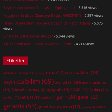
Beyin Kontrolünden Tedavisine: Optogenetik
- 5.316 views
Kaygılarını Bırak ve Okumaya Başla : ANKSİYETE
- 5.297 views
Filmini Duymuştum Peki ya Gerçeği?: Dr. Patch Adams
- 5.075
views
Bir Nefes Daha: Demir Akciğer
- 5.044 views
Tıp Tarihinin Kara Lekesi: Talidomid Faciası
- 4.714 views
Etiketler
bakteri
(19)
araştırma
(17)
Aşı
(11)
Anatomi
(8)
anksiyete
(8)
bilim
(69)
beyin
(22)
bilimsel
(14)
Bilimsel araştırma
(14)
biyografi
(15)
dna
(14)
Bilimsel çalışma
(13)
COVID-19
(12)
gen
(34)
genel
(22)
etik
(17)
doktor
(12)
Felsefe
(11)
genetik
(53)
genetik araştırma
(17)
hafıza
genom
(9)