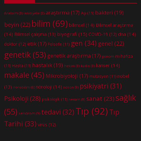
bakteri
(19)
araştırma
(17)
Aşı
(11)
Anatomi
(8)
anksiyete
(8)
bilim
(69)
beyin
(22)
bilimsel
(14)
Bilimsel araştırma
(14)
biyografi
(15)
dna
(14)
Bilimsel çalışma
(13)
COVID-19
(12)
gen
(34)
genel
(22)
etik
(17)
doktor
(12)
Felsefe
(11)
genetik
(53)
genetik araştırma
(17)
hafıza
genom
(9)
hastalık
(19)
kanser
(14)
(11)
Hasta
(11)
hekim
(8)
kadın
(8)
makale
(45)
Mikrobiyoloji
(17)
nobel
mutasyon
(11)
psikiyatri
(31)
nöroloji
(14)
(13)
nörobilim
(8)
nöron
(8)
sağlık
Psikoloji
(28)
sanat
(23)
psikolojik
(11)
ressam
(8)
Tıp
(92)
(55)
tedavi
(32)
Tıp
sendrom
(9)
Tarihi
(33)
virüs
(12)