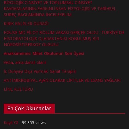
BİYOLOJİK CİNSİYET VE TOPLUMSAL CİNSİYET
KAVRAMLARININ FARKINI İNSAN FİZYOLOJİSİ VE TARİHSEL
SÜREÇ BAĞLAMINDA İNCELEYELİM
KIRIK KALPLER DURAĞI
HOUSE MD PİLOT BÖLÜM VAKASI GERÇEK OLDU : TÜRKİYE´DE
HİSTOPATOLOJİK OLARAKTANISI KONULMUŞ BİR
NÖROSİSTİSERKOZ OLGUSU
Anaksimenes: Milet Okulunun Son Üyesi
Veba, ama danslı olanı!
İç Dünyayı Dışa Vurmak: Sanat Terapisi
ANTİMİKROBİYAL AJAN OLARAK LİPİTLER VE ESANS YAĞLARI
LİNÇ KÜLTÜRÜ
En Çok Okunanlar
Kayıt Ol
- 99.355 views