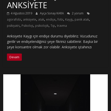
ANKSİYETE
4 Ağustos 2019
Ayça Sonay KARA
2 yorum
,
,
,
,
,
,
,
agorafobi
anksiyete
atak
endişe
fobi
Kaygı
panik atak
,
,
,
,
psikiyatri
Psikoloji
psikolojik
Tıp
travma
Anksiyete Kaygı için endişe durumu diyebiliriz. Vücudunuz
gerilir ve endişelendiğiniz şeye fikriniz sabitlenir. Başka bir
şeye konsantre olmak zor olabilir. Anksiyete iştahınızı
Devam