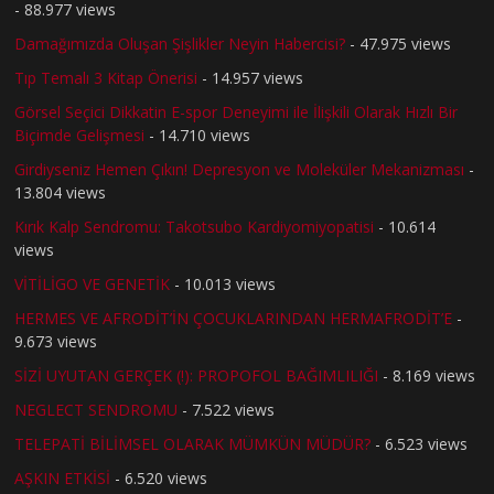
- 88.977 views
Damağımızda Oluşan Şişlikler Neyin Habercisi?
- 47.975 views
Tıp Temalı 3 Kitap Önerisi
- 14.957 views
Görsel Seçici Dikkatin E-spor Deneyimi ile İlişkili Olarak Hızlı Bir
Biçimde Gelişmesi
- 14.710 views
Girdiyseniz Hemen Çıkın! Depresyon ve Moleküler Mekanizması
-
13.804 views
Kırık Kalp Sendromu: Takotsubo Kardiyomiyopatisi
- 10.614
views
VİTİLİGO VE GENETİK
- 10.013 views
HERMES VE AFRODİT’İN ÇOCUKLARINDAN HERMAFRODİT’E
-
9.673 views
SİZİ UYUTAN GERÇEK (!): PROPOFOL BAĞIMLILIĞI
- 8.169 views
NEGLECT SENDROMU
- 7.522 views
TELEPATİ BİLİMSEL OLARAK MÜMKÜN MÜDÜR?
- 6.523 views
AŞKIN ETKİSİ
- 6.520 views