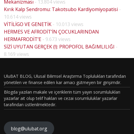
Mekanizması
- 13.804 views
Kırık Kalp Sendromu: Takotsubo Kardiyomiyopatisi
-
10.614 views
VİTİLİGO VE GENETİK
- 10.013 views
HERMES VE AFRODİT’İN ÇOCUKLARINDAN
HERMAFRODİT’E
- 9.673 views
BİYOLO
SİZİ UYUTAN GERÇEK (!): PROPOFOL BAĞIMLILIĞI
-
JİK
8.169 views
CİNSİYE
T VE
UluBAT BLOG, Ulusal Bilimsel Araştırma Toplulukları tarafından
TOPLU
yönetilen ve finanse edilen kar amacı gütmeyen bir girişimdir.
MSAL
Blogda yazılan makale ve içeriklerin tüm yayın sorumlulukları
CİNSİYE
yazarlar ait olup telif hakları ve cezai sorumluluklar yazarlar
tarafından üstlenilmektedir.
T
KAVRA
MLARIN
blog@ulubat.org
BEYİN
IN