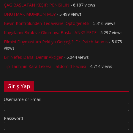
ÇAĞ BAŞLATAN KEŞİF: PENİSİLİN
- 6.187 views
UNUTMAK MÜMKÜN MÜ?
- 5.499 views
Beyin Kontrolünden Tedavisine: Optogenetik
- 5.316 views
Kaygılarını Bırak ve Okumaya Başla : ANKSİYETE
- 5.297 views
Filmini Duymuştum Peki ya Gerçeği?: Dr. Patch Adams
- 5.075
views
Bir Nefes Daha: Demir Akciğer
- 5.044 views
Tıp Tarihinin Kara Lekesi: Talidomid Faciası
- 4.714 views
Giriş Yap
Username or Email
Password