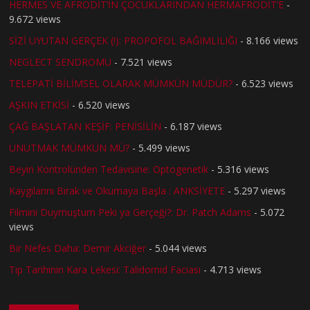
HERMES VE AFRODİT’İN ÇOCUKLARINDAN HERMAFRODİT’E
-
9.672 views
SİZİ UYUTAN GERÇEK (!): PROPOFOL BAĞIMLILIĞI
- 8.166 views
NEGLECT SENDROMU
- 7.521 views
TELEPATİ BİLİMSEL OLARAK MÜMKÜN MÜDÜR?
- 6.523 views
AŞKIN ETKİSİ
- 6.520 views
ÇAĞ BAŞLATAN KEŞİF: PENİSİLİN
- 6.187 views
UNUTMAK MÜMKÜN MÜ?
- 5.499 views
Beyin Kontrolünden Tedavisine: Optogenetik
- 5.316 views
Kaygılarını Bırak ve Okumaya Başla : ANKSİYETE
- 5.297 views
Filmini Duymuştum Peki ya Gerçeği?: Dr. Patch Adams
- 5.072
views
Bir Nefes Daha: Demir Akciğer
- 5.044 views
Tıp Tarihinin Kara Lekesi: Talidomid Faciası
- 4.713 views