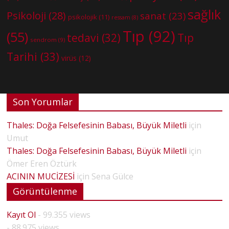
sağlık
Psikoloji
(28)
sanat
(23)
psikolojik
(11)
ressam
(8)
Tıp
(92)
(55)
tedavi
(32)
Tıp
sendrom
(9)
Tarihi
(33)
virüs
(12)
Son Yorumlar
Thales: Doğa Felsefesinin Babası, Büyük Miletli
için
Umut
Thales: Doğa Felsefesinin Babası, Büyük Miletli
için
Ömer Eren Öztürk
ACININ MUCİZESİ
için
Sena Gülce
Görüntülenme
Kayıt Ol
- 99.355 views
- 88.975 views