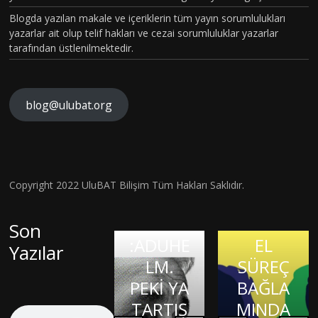
MSAL
Blogda yazılan makale ve içeriklerin tüm yayın sorumlulukları
CİNSİYE
yazarlar ait olup telif hakları ve cezai sorumluluklar yazarlar
tarafından üstlenilmektedir.
T
KAVRA
MLARIN
blog@ulubat.org
BEYİN
IN
HASARI
ALZHEİ
FARKINI
SONRA
MERA
İNSAN
SI BİR
İLK
FİZYOL
Hava
Copyright 2022 UluBAT Bilişim Tüm Hakları Saklıdır.
MATEM
ONAYLI
OJİSİ VE
Kirliliği
Evrim
ATİK
TEDAVİ
TARİHS
Gerçekt
Son
Teorisi
DAHİSİ
:ADUHE
EL
en De
Yazılar
ve
OLMAK:
KIRIK
LM.
SÜREÇ
Görme
Bilimsel
JASON
KALPLE
PEKİ YA
BAĞLA
Kaybına
Bilgiye
PADGE
R
TARTIŞ
MINDA
Sebep