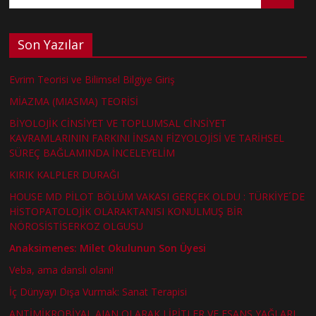
Son Yazılar
Evrim Teorisi ve Bilimsel Bilgiye Giriş
MİAZMA (MIASMA) TEORİSİ
BİYOLOJİK CİNSİYET VE TOPLUMSAL CİNSİYET
KAVRAMLARININ FARKINI İNSAN FİZYOLOJİSİ VE TARİHSEL
SÜREÇ BAĞLAMINDA İNCELEYELİM
KIRIK KALPLER DURAĞI
HOUSE MD PİLOT BÖLÜM VAKASI GERÇEK OLDU : TÜRKİYE´DE
HİSTOPATOLOJİK OLARAKTANISI KONULMUŞ BİR
NÖROSİSTİSERKOZ OLGUSU
Anaksimenes: Milet Okulunun Son Üyesi
Veba, ama danslı olanı!
İç Dünyayı Dışa Vurmak: Sanat Terapisi
ANTİMİKROBİYAL AJAN OLARAK LİPİTLER VE ESANS YAĞLARI