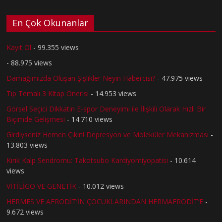
En Çok Okunanlar
Kayıt Ol
- 99.355 views
- 88.975 views
Damağımızda Oluşan Şişlikler Neyin Habercisi?
- 47.975 views
Tıp Temalı 3 Kitap Önerisi
- 14.953 views
Görsel Seçici Dikkatin E-spor Deneyimi ile İlişkili Olarak Hızlı Bir
Biçimde Gelişmesi
- 14.710 views
Girdiyseniz Hemen Çıkın! Depresyon ve Moleküler Mekanizması
-
13.803 views
Kırık Kalp Sendromu: Takotsubo Kardiyomiyopatisi
- 10.614
views
VİTİLİGO VE GENETİK
- 10.012 views
HERMES VE AFRODİT’İN ÇOCUKLARINDAN HERMAFRODİT’E
-
9.672 views