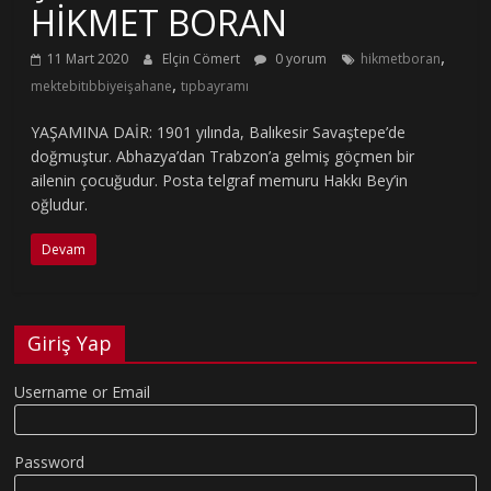
HİKMET BORAN
,
11 Mart 2020
Elçin Cömert
0 yorum
hikmetboran
,
mektebitıbbiyeişahane
tıpbayramı
YAŞAMINA DAİR: 1901 yılında, Balıkesir Savaştepe’de
doğmuştur. Abhazya’dan Trabzon’a gelmiş göçmen bir
ailenin çocuğudur. Posta telgraf memuru Hakkı Bey’in
oğludur.
Devam
Giriş Yap
Username or Email
Password