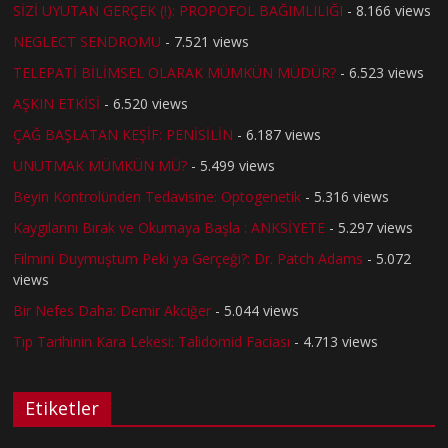
SİZİ UYUTAN GERÇEK (!): PROPOFOL BAĞIMLILIĞI
- 8.166 views
NEGLECT SENDROMU
- 7.521 views
TELEPATİ BİLİMSEL OLARAK MÜMKÜN MÜDÜR?
- 6.523 views
AŞKIN ETKİSİ
- 6.520 views
ÇAĞ BAŞLATAN KEŞİF: PENİSİLİN
- 6.187 views
UNUTMAK MÜMKÜN MÜ?
- 5.499 views
Beyin Kontrolünden Tedavisine: Optogenetik
- 5.316 views
Kaygılarını Bırak ve Okumaya Başla : ANKSİYETE
- 5.297 views
Filmini Duymuştum Peki ya Gerçeği?: Dr. Patch Adams
- 5.072
views
Bir Nefes Daha: Demir Akciğer
- 5.044 views
Tıp Tarihinin Kara Lekesi: Talidomid Faciası
- 4.713 views
Etiketler