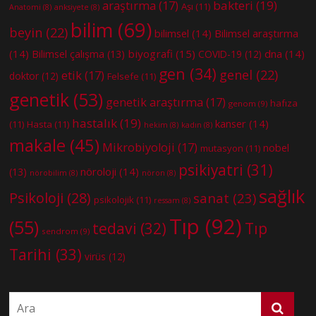
bakteri
(19)
araştırma
(17)
Aşı
(11)
Anatomi
(8)
anksiyete
(8)
bilim
(69)
beyin
(22)
bilimsel
(14)
Bilimsel araştırma
(14)
biyografi
(15)
dna
(14)
Bilimsel çalışma
(13)
COVID-19
(12)
gen
(34)
genel
(22)
etik
(17)
doktor
(12)
Felsefe
(11)
genetik
(53)
genetik araştırma
(17)
hafıza
genom
(9)
hastalık
(19)
kanser
(14)
(11)
Hasta
(11)
hekim
(8)
kadın
(8)
makale
(45)
Mikrobiyoloji
(17)
nobel
mutasyon
(11)
psikiyatri
(31)
nöroloji
(14)
(13)
nörobilim
(8)
nöron
(8)
sağlık
Psikoloji
(28)
sanat
(23)
psikolojik
(11)
ressam
(8)
Tıp
(92)
(55)
tedavi
(32)
Tıp
sendrom
(9)
Tarihi
(33)
virüs
(12)