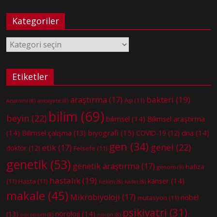
Kategoriler
Kategoriler
Etiketler
bakteri
(19)
araştırma
(17)
Aşı
(11)
Anatomi
(8)
anksiyete
(8)
bilim
(69)
beyin
(22)
bilimsel
(14)
Bilimsel araştırma
(14)
biyografi
(15)
dna
(14)
Bilimsel çalışma
(13)
COVID-19
(12)
gen
(34)
genel
(22)
etik
(17)
doktor
(12)
Felsefe
(11)
genetik
(53)
genetik araştırma
(17)
hafıza
genom
(9)
hastalık
(19)
kanser
(14)
(11)
Hasta
(11)
hekim
(8)
kadın
(8)
makale
(45)
Mikrobiyoloji
(17)
nobel
mutasyon
(11)
psikiyatri
(31)
nöroloji
(14)
(13)
nörobilim
(8)
nöron
(8)