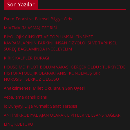
Son Yazılar
Evrim Teorisi ve Bilimsel Bilgiye Giriş
MİAZMA (MIASMA) TEORİSİ
BİYOLOJİK CİNSİYET VE TOPLUMSAL CİNSİYET
KAVRAMLARININ FARKINI İNSAN FİZYOLOJİSİ VE TARİHSEL
SÜREÇ BAĞLAMINDA İNCELEYELİM
KIRIK KALPLER DURAĞI
HOUSE MD PİLOT BÖLÜM VAKASI GERÇEK OLDU : TÜRKİYE´DE
HİSTOPATOLOJİK OLARAKTANISI KONULMUŞ BİR
NÖROSİSTİSERKOZ OLGUSU
Anaksimenes: Milet Okulunun Son Üyesi
Veba, ama danslı olanı!
İç Dünyayı Dışa Vurmak: Sanat Terapisi
ANTİMİKROBİYAL AJAN OLARAK LİPİTLER VE ESANS YAĞLARI
LİNÇ KÜLTÜRÜ