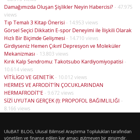
Damağımızda Oluşan Şişlikler Neyin Habercisi?
- 47.975
views
Tıp Temalı 3 Kitap Önerisi
- 14.953 views
Görsel Seçici Dikkatin E-spor Deneyimi ile İlişkili Olarak
Hızlı Bir Biçimde Gelişmesi
- 14.710 views
Girdiyseniz Hemen Çıkın! Depresyon ve Moleküler
Mekanizması
- 13.803 views
Kırık Kalp Sendromu: Takotsubo Kardiyomiyopatisi
-
10.614 views
VİTİLİGO VE GENETİK
- 10.012 views
HERMES VE AFRODİT’İN ÇOCUKLARINDAN
HERMAFRODİT’E
- 9.672 views
BİYOLO
SİZİ UYUTAN GERÇEK (!): PROPOFOL BAĞIMLILIĞI
-
JİK
8.166 views
CİNSİYE
T VE
UluBAT BLOG, Ulusal Bilimsel Araştırma Toplulukları tarafından
TOPLU
yönetilen ve finanse edilen kar amacı gütmeyen bir girişimdir.