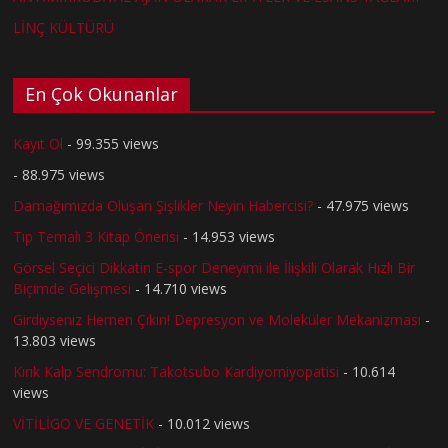
LİNÇ KÜLTÜRÜ
En Çok Okunanlar
Kayıt Ol
- 99.355 views
- 88.975 views
Damağımızda Oluşan Şişlikler Neyin Habercisi?
- 47.975 views
Tıp Temalı 3 Kitap Önerisi
- 14.953 views
Görsel Seçici Dikkatin E-spor Deneyimi ile İlişkili Olarak Hızlı Bir
Biçimde Gelişmesi
- 14.710 views
Girdiyseniz Hemen Çıkın! Depresyon ve Moleküler Mekanizması
-
13.803 views
Kırık Kalp Sendromu: Takotsubo Kardiyomiyopatisi
- 10.614
views
VİTİLİGO VE GENETİK
- 10.012 views