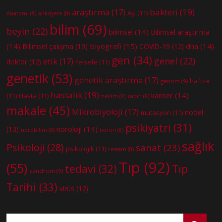
bakteri
(19)
araştırma
(17)
Aşı
(11)
Anatomi
(8)
anksiyete
(8)
bilim
(69)
beyin
(22)
bilimsel
(14)
Bilimsel araştırma
(14)
biyografi
(15)
dna
(14)
Bilimsel çalışma
(13)
COVID-19
(12)
gen
(34)
genel
(22)
etik
(17)
doktor
(12)
Felsefe
(11)
genetik
(53)
genetik araştırma
(17)
hafıza
genom
(9)
hastalık
(19)
kanser
(14)
(11)
Hasta
(11)
hekim
(8)
kadın
(8)
makale
(45)
Mikrobiyoloji
(17)
nobel
mutasyon
(11)
psikiyatri
(31)
nöroloji
(14)
(13)
nörobilim
(8)
nöron
(8)
sağlık
Psikoloji
(28)
sanat
(23)
psikolojik
(11)
ressam
(8)
Tıp
(92)
(55)
tedavi
(32)
Tıp
sendrom
(9)
Tarihi
(33)
virüs
(12)