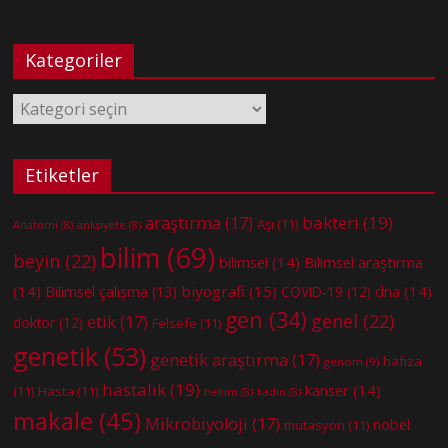
Kategoriler
Kategoriler
Etiketler
bakteri
(19)
araştırma
(17)
Aşı
(11)
Anatomi
(8)
anksiyete
(8)
bilim
(69)
beyin
(22)
bilimsel
(14)
Bilimsel araştırma
(14)
biyografi
(15)
dna
(14)
Bilimsel çalışma
(13)
COVID-19
(12)
gen
(34)
genel
(22)
etik
(17)
doktor
(12)
Felsefe
(11)
genetik
(53)
genetik araştırma
(17)
hafıza
genom
(9)
hastalık
(19)
kanser
(14)
(11)
Hasta
(11)
hekim
(8)
kadın
(8)
makale
(45)
Mikrobiyoloji
(17)
nobel
mutasyon
(11)