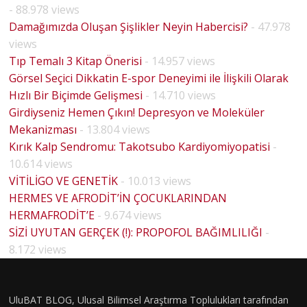
- 88.978 views
Damağımızda Oluşan Şişlikler Neyin Habercisi?
- 47.978
views
Tıp Temalı 3 Kitap Önerisi
- 14.957 views
Görsel Seçici Dikkatin E-spor Deneyimi ile İlişkili Olarak
Hızlı Bir Biçimde Gelişmesi
- 14.710 views
Girdiyseniz Hemen Çıkın! Depresyon ve Moleküler
Mekanizması
- 13.804 views
Kırık Kalp Sendromu: Takotsubo Kardiyomiyopatisi
-
10.614 views
VİTİLİGO VE GENETİK
- 10.013 views
HERMES VE AFRODİT’İN ÇOCUKLARINDAN
HERMAFRODİT’E
- 9.674 views
SİZİ UYUTAN GERÇEK (!): PROPOFOL BAĞIMLILIĞI
-
8.172 views
UluBAT BLOG, Ulusal Bilimsel Araştırma Toplulukları tarafından