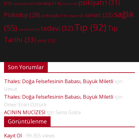
psikiyatri
(31)
nöroloji
(14)
(13)
nörobilim
(8)
nöron
(8)
sağlık
Psikoloji
(28)
sanat
(23)
psikolojik
(11)
ressam
(8)
Tıp
(92)
(55)
tedavi
(32)
Tıp
sendrom
(9)
Tarihi
(33)
virüs
(12)
Son Yorumlar
Thales: Doğa Felsefesinin Babası, Büyük Miletli
için
Umut
Thales: Doğa Felsefesinin Babası, Büyük Miletli
için
Ömer Eren Öztürk
ACININ MUCİZESİ
için
Sena Gülce
Görüntülenme
Kayıt Ol
- 99.355 views