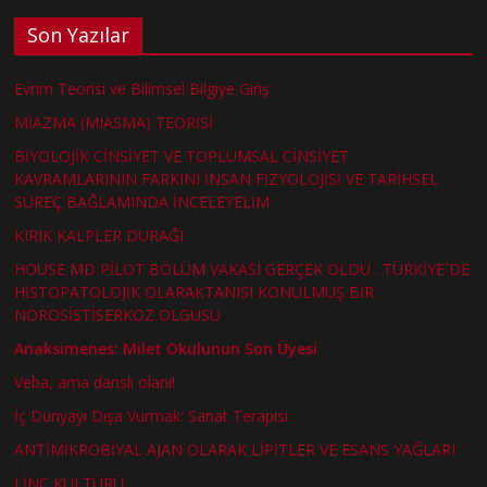
Son Yazılar
Evrim Teorisi ve Bilimsel Bilgiye Giriş
MİAZMA (MIASMA) TEORİSİ
BİYOLOJİK CİNSİYET VE TOPLUMSAL CİNSİYET
KAVRAMLARININ FARKINI İNSAN FİZYOLOJİSİ VE TARİHSEL
SÜREÇ BAĞLAMINDA İNCELEYELİM
KIRIK KALPLER DURAĞI
HOUSE MD PİLOT BÖLÜM VAKASI GERÇEK OLDU : TÜRKİYE´DE
HİSTOPATOLOJİK OLARAKTANISI KONULMUŞ BİR
NÖROSİSTİSERKOZ OLGUSU
Anaksimenes: Milet Okulunun Son Üyesi
Veba, ama danslı olanı!
İç Dünyayı Dışa Vurmak: Sanat Terapisi
ANTİMİKROBİYAL AJAN OLARAK LİPİTLER VE ESANS YAĞLARI
LİNÇ KÜLTÜRÜ