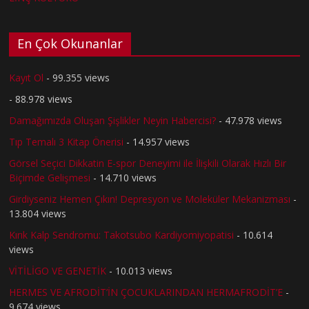
En Çok Okunanlar
Kayıt Ol
- 99.355 views
- 88.978 views
Damağımızda Oluşan Şişlikler Neyin Habercisi?
- 47.978 views
Tıp Temalı 3 Kitap Önerisi
- 14.957 views
Görsel Seçici Dikkatin E-spor Deneyimi ile İlişkili Olarak Hızlı Bir
Biçimde Gelişmesi
- 14.710 views
Girdiyseniz Hemen Çıkın! Depresyon ve Moleküler Mekanizması
-
13.804 views
Kırık Kalp Sendromu: Takotsubo Kardiyomiyopatisi
- 10.614
views
VİTİLİGO VE GENETİK
- 10.013 views
HERMES VE AFRODİT’İN ÇOCUKLARINDAN HERMAFRODİT’E
-
9.674 views