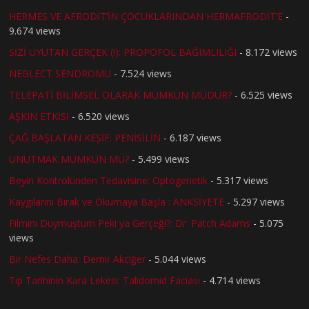
HERMES VE AFRODİT’İN ÇOCUKLARINDAN HERMAFRODİT’E
-
9.674 views
SİZİ UYUTAN GERÇEK (!): PROPOFOL BAĞIMLILIĞI
- 8.172 views
NEGLECT SENDROMU
- 7.524 views
TELEPATİ BİLİMSEL OLARAK MÜMKÜN MÜDÜR?
- 6.525 views
AŞKIN ETKİSİ
- 6.520 views
ÇAĞ BAŞLATAN KEŞİF: PENİSİLİN
- 6.187 views
UNUTMAK MÜMKÜN MÜ?
- 5.499 views
Beyin Kontrolünden Tedavisine: Optogenetik
- 5.317 views
Kaygılarını Bırak ve Okumaya Başla : ANKSİYETE
- 5.297 views
Filmini Duymuştum Peki ya Gerçeği?: Dr. Patch Adams
- 5.075
views
Bir Nefes Daha: Demir Akciğer
- 5.044 views
Tıp Tarihinin Kara Lekesi: Talidomid Faciası
- 4.714 views