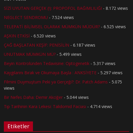
SİZİ UYUTAN GERÇEK (!): PROPOFOL BAĞIMLILIĞI
- 8.172 views
NEGLECT SENDROMU
- 7.524 views
TELEPATİ BİLİMSEL OLARAK MÜMKÜN MÜDÜR?
- 6.525 views
AŞKIN ETKİSİ
- 6.520 views
ÇAĞ BAŞLATAN KEŞİF: PENİSİLİN
- 6.187 views
UNUTMAK MÜMKÜN MÜ?
- 5.499 views
Beyin Kontrolünden Tedavisine: Optogenetik
- 5.317 views
Kaygılarını Bırak ve Okumaya Başla : ANKSİYETE
- 5.297 views
Filmini Duymuştum Peki ya Gerçeği?: Dr. Patch Adams
- 5.075
views
Bir Nefes Daha: Demir Akciğer
- 5.044 views
Tıp Tarihinin Kara Lekesi: Talidomid Faciası
- 4.714 views
Etiketler