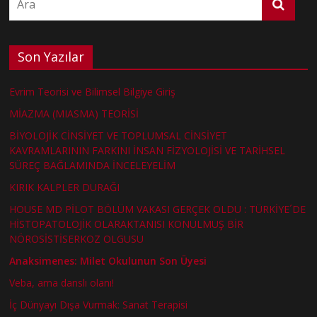
Son Yazılar
Evrim Teorisi ve Bilimsel Bilgiye Giriş
MİAZMA (MIASMA) TEORİSİ
BİYOLOJİK CİNSİYET VE TOPLUMSAL CİNSİYET
KAVRAMLARININ FARKINI İNSAN FİZYOLOJİSİ VE TARİHSEL
SÜREÇ BAĞLAMINDA İNCELEYELİM
KIRIK KALPLER DURAĞI
HOUSE MD PİLOT BÖLÜM VAKASI GERÇEK OLDU : TÜRKİYE´DE
HİSTOPATOLOJİK OLARAKTANISI KONULMUŞ BİR
NÖROSİSTİSERKOZ OLGUSU
Anaksimenes: Milet Okulunun Son Üyesi
Veba, ama danslı olanı!
İç Dünyayı Dışa Vurmak: Sanat Terapisi