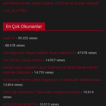
ANTİMİKROBİYAL AJAN OLARAK LİPİTLER VE ESANS YAĞLARI
LİNÇ KÜLTÜRÜ
En Çok Okunanlar
Kayıt Ol
- 99.355 views
- 88.978 views
Damağımızda Oluşan Şişlikler Neyin Habercisi?
- 47.978 views
Tıp Temalı 3 Kitap Önerisi
- 14.957 views
Görsel Seçici Dikkatin E-spor Deneyimi ile İlişkili Olarak Hızlı Bir
Biçimde Gelişmesi
- 14.710 views
Girdiyseniz Hemen Çıkın! Depresyon ve Moleküler Mekanizması
-
13.804 views
Kırık Kalp Sendromu: Takotsubo Kardiyomiyopatisi
- 10.614
views
VİTİLİGO VE GENETİK
- 10.013 views