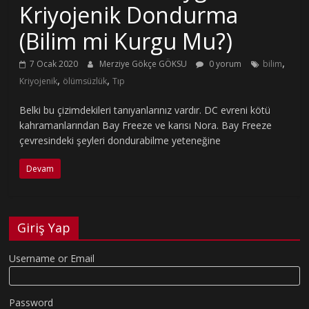
Kriyojenik Dondurma
(Bilim mi Kurgu Mu?)
,
7 Ocak 2020
Merziye Gökçe GÖKSU
0 yorum
bilim
,
,
Kriyojenik
ölümsüzlük
Tıp
Belki bu çizimdekileri tanıyanlarınız vardır. DC evreni kötü
kahramanlarından Bay Freeze ve karısı Nora. Bay Freeze
çevresindeki şeyleri dondurabilme yeteneğine
Devam
Giriş Yap
Username or Email
Password