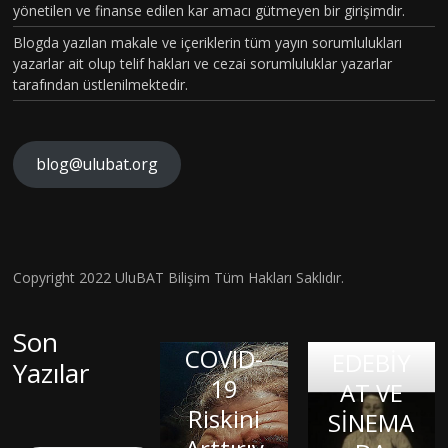
yönetilen ve finanse edilen kar amacı gütmeyen bir girişimdir.
Blogda yazılan makale ve içeriklerin tüm yayın sorumlulukları
yazarlar ait olup telif hakları ve cezai sorumluluklar yazarlar
tarafından üstlenilmektedir.
blog@ulubat.org
Neande
TARİHİ
rtallerd
N EN
en
GİZEML
Miras
İ
Copyright 2022 UluBAT Bilişim Tüm Hakları Saklıdır.
İç
Aldığım
COVİD-
SALGINI
Dünyay
ız DNA,
19
–
Son
Balond
ı Dışa
COVID-
Patoge
EDEBİY
Yazılar
Vurmak
aki
19
nezi ve
AT VE
: Sanat
Çocuk:
Riskini
LİNÇ
Sitokin
SİNEMA