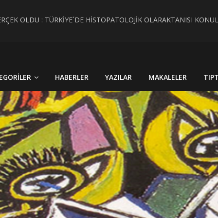
RÇEK OLDU : TÜRKİYE´DE HİSTOPATOLOJİK OLARAKTANISI KONU
 CİNSİYET KAVRAMLARININ FARKINI İNSAN FİZYOLOJİSİ VE TARİH
EGORILER
HABERLER
YAZILAR
MAKALELER
TIP