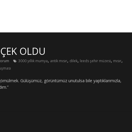
ERÇEK OLDU
,
,
,
,
,
yorum
3000 yıllık mumya
antik mısır
dilek
leeds şehir müzesi
mısır
luşması
 gömülmek. Gülüşümüz, görüntümüz unutulsa bile yaptıklarımızla,
dım.”