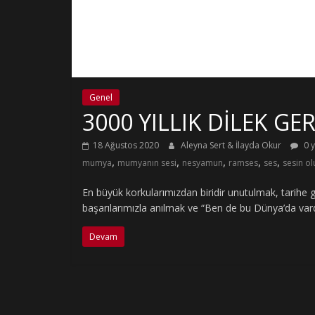
Genel
3000 YILLIK DİLEK G
18 Ağustos 2020
Aleyna Sert & İlayda Okur
0 
,
,
,
,
,
mumya
mumyanın sesi
nesyamun
ramses
ses
sesin o
En büyük korkularımızdan biridir unutulmak, tarihe
başarılarımızla anılmak ve “Ben de bu Dünya’da var
Devam