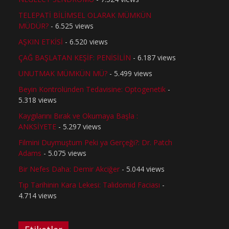
TELEPATİ BİLİMSEL OLARAK MÜMKÜN
MÜDÜR?
- 6.525 views
AŞKIN ETKİSİ
- 6.520 views
ÇAĞ BAŞLATAN KEŞİF: PENİSİLİN
- 6.187 views
UNUTMAK MÜMKÜN MÜ?
- 5.499 views
Beyin Kontrolünden Tedavisine: Optogenetik
-
5.318 views
Kaygılarını Bırak ve Okumaya Başla :
ANKSİYETE
- 5.297 views
Filmini Duymuştum Peki ya Gerçeği?: Dr. Patch
Adams
- 5.075 views
Bir Nefes Daha: Demir Akciğer
- 5.044 views
Tıp Tarihinin Kara Lekesi: Talidomid Faciası
-
4.714 views