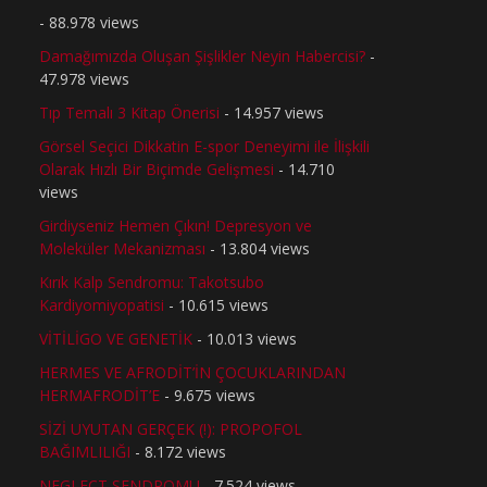
- 88.978 views
Damağımızda Oluşan Şişlikler Neyin Habercisi?
-
47.978 views
Tıp Temalı 3 Kitap Önerisi
- 14.957 views
Görsel Seçici Dikkatin E-spor Deneyimi ile İlişkili
Olarak Hızlı Bir Biçimde Gelişmesi
- 14.710
views
Girdiyseniz Hemen Çıkın! Depresyon ve
Moleküler Mekanizması
- 13.804 views
Kırık Kalp Sendromu: Takotsubo
Kardiyomiyopatisi
- 10.615 views
VİTİLİGO VE GENETİK
- 10.013 views
HERMES VE AFRODİT’İN ÇOCUKLARINDAN
HERMAFRODİT’E
- 9.675 views
SİZİ UYUTAN GERÇEK (!): PROPOFOL
BAĞIMLILIĞI
- 8.172 views
NEGLECT SENDROMU
- 7.524 views