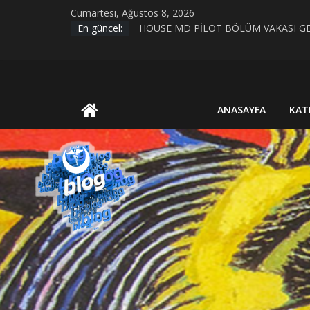
Skip
Cumartesi, Ağustos 8, 2026
to
KIRIK KALPLER DURAĞI
En güncel:
content
HOUSE MD PİLOT BÖLÜM VAKASI GE
Evrim Teorisi ve Bilimsel Bilgiye Giriş
MİAZMA (MIASMA) TEORİSİ
UluBAT
BİYOLOJİK CİNSİYET VE TOPLUMSAL
ANASAYFA
KAT
Blog
Ya
Öyle
Değilse?