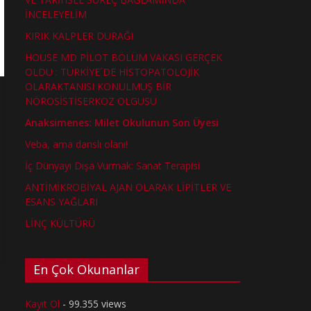
İNCELEYELİM
KIRIK KALPLER DURAĞI
HOUSE MD PİLOT BÖLÜM VAKASI GERÇEK
OLDU : TÜRKİYE´DE HİSTOPATOLOJİK
OLARAKTANISI KONULMUŞ BİR
NÖROSİSTİSERKOZ OLGUSU
Anaksimenes: Milet Okulunun Son Üyesi
Veba, ama danslı olanı!
İç Dünyayı Dışa Vurmak: Sanat Terapisi
ANTİMİKROBİYAL AJAN OLARAK LİPİTLER VE
ESANS YAĞLARI
LİNÇ KÜLTÜRÜ
En Çok Okunanlar
Kayıt Ol
- 99.355 views