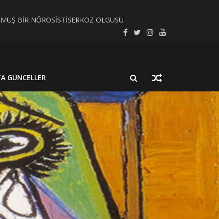
LMUŞ BİR NÖROSİSTİSERKOZ OLGUSU
SEL SÜREÇ BAĞLAMINDA İNCELEYELİM
TA GÜNCELLER