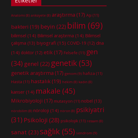
Etiketler
araştırma
(17)
Aşı
(11)
Anatomi
(8)
anksiyete
(8)
bilim
(69)
beyin
(22)
bakteri
(19)
bilimsel
(14)
Bilimsel araştırma
(14)
Bilimsel
biyografi
(15)
dna
çalışma
(13)
COVID-19
(12)
gen
etik
(17)
(14)
doktor
(12)
Felsefe
(11)
genetik
(53)
(34)
genel
(22)
genetik araştırma
(17)
hafıza
(11)
genom
(9)
hastalık
(19)
Hasta
(11)
hekim
(8)
kadın
(8)
makale
(45)
kanser
(14)
Mikrobiyoloji
(17)
nobel
(13)
mutasyon
(11)
psikiyatri
nöroloji
(14)
nörobilim
(8)
nöron
(8)
(31)
Psikoloji
(28)
psikolojik
(11)
ressam
(8)
sağlık
(55)
sanat
(23)
sendrom
(9)