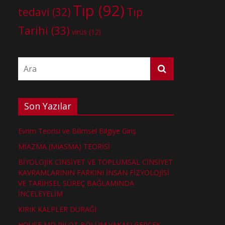
Tıp
(92)
tedavi
(32)
Tıp
Tarihi
(33)
virüs
(12)
Son Yazılar
Evrim Teorisi ve Bilimsel Bilgiye Giriş
MİAZMA (MIASMA) TEORİSİ
BİYOLOJİK CİNSİYET VE TOPLUMSAL CİNSİYET
KAVRAMLARININ FARKINI İNSAN FİZYOLOJİSİ
VE TARİHSEL SÜREÇ BAĞLAMINDA
İNCELEYELİM
KIRIK KALPLER DURAĞI
HOUSE MD PİLOT BÖLÜM VAKASI GERÇEK