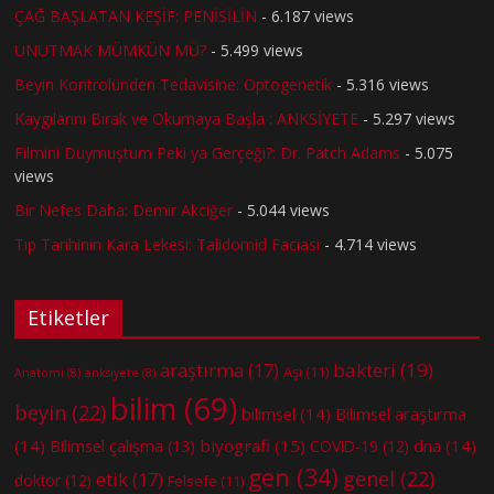
ÇAĞ BAŞLATAN KEŞİF: PENİSİLİN
- 6.187 views
UNUTMAK MÜMKÜN MÜ?
- 5.499 views
Beyin Kontrolünden Tedavisine: Optogenetik
- 5.316 views
Kaygılarını Bırak ve Okumaya Başla : ANKSİYETE
- 5.297 views
Filmini Duymuştum Peki ya Gerçeği?: Dr. Patch Adams
- 5.075
views
Bir Nefes Daha: Demir Akciğer
- 5.044 views
Tıp Tarihinin Kara Lekesi: Talidomid Faciası
- 4.714 views
Etiketler
bakteri
(19)
araştırma
(17)
Aşı
(11)
Anatomi
(8)
anksiyete
(8)
bilim
(69)
beyin
(22)
bilimsel
(14)
Bilimsel araştırma
(14)
biyografi
(15)
dna
(14)
Bilimsel çalışma
(13)
COVID-19
(12)
gen
(34)
genel
(22)
etik
(17)
doktor
(12)
Felsefe
(11)