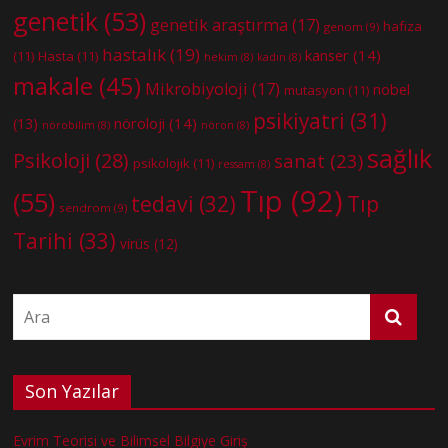
genetik
(53)
genetik araştırma
(17)
hafıza
genom
(9)
hastalık
(19)
kanser
(14)
(11)
Hasta
(11)
hekim
(8)
kadın
(8)
makale
(45)
Mikrobiyoloji
(17)
nobel
mutasyon
(11)
psikiyatri
(31)
nöroloji
(14)
(13)
nörobilim
(8)
nöron
(8)
sağlık
Psikoloji
(28)
sanat
(23)
psikolojik
(11)
ressam
(8)
Tıp
(92)
(55)
tedavi
(32)
Tıp
sendrom
(9)
Tarihi
(33)
virüs
(12)
Son Yazılar
Evrim Teorisi ve Bilimsel Bilgiye Giriş