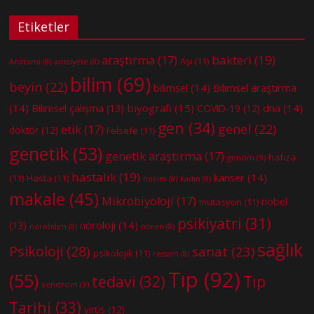
Etiketler
bakteri
(19)
araştırma
(17)
Aşı
(11)
Anatomi
(8)
anksiyete
(8)
bilim
(69)
beyin
(22)
bilimsel
(14)
Bilimsel araştırma
(14)
biyografi
(15)
dna
(14)
Bilimsel çalışma
(13)
COVID-19
(12)
gen
(34)
genel
(22)
etik
(17)
doktor
(12)
Felsefe
(11)
genetik
(53)
genetik araştırma
(17)
hafıza
genom
(9)
hastalık
(19)
kanser
(14)
(11)
Hasta
(11)
hekim
(8)
kadın
(8)
makale
(45)
Mikrobiyoloji
(17)
nobel
mutasyon
(11)
psikiyatri
(31)
nöroloji
(14)
(13)
nörobilim
(8)
nöron
(8)
sağlık
Psikoloji
(28)
sanat
(23)
psikolojik
(11)
ressam
(8)
Tıp
(92)
(55)
tedavi
(32)
Tıp
sendrom
(9)
Tarihi
(33)
virüs
(12)