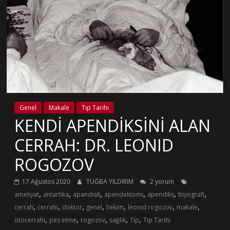
Genel
Makale
Tıp Tarihi
KENDİ APENDİKSİNİ ALAN
CERRAH: DR. LEONID
ROGOZOV
17 Ağustos 2020
TUĞBA YILDIRIM
2 yorum
,
,
,
,
,
,
ameliyat
antartika
apandisit
apendektomi
apendiks
biyografi
,
,
,
,
,
,
,
cerrah
cerrahi
doktor
genel
hekim
leonid rogozov
makale
,
,
,
,
,
otocerrahi
pes etme
rogozov
sağlık
Tıp
Tıp Tarihi