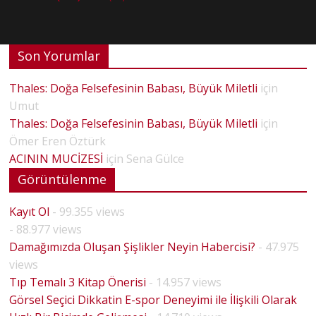
Son Yorumlar
Thales: Doğa Felsefesinin Babası, Büyük Miletli
için
Umut
Thales: Doğa Felsefesinin Babası, Büyük Miletli
için
Ömer Eren Öztürk
ACININ MUCİZESİ
için
Sena Gülce
Görüntülenme
Kayıt Ol
- 99.355 views
- 88.977 views
Damağımızda Oluşan Şişlikler Neyin Habercisi?
- 47.975
views
Tıp Temalı 3 Kitap Önerisi
- 14.957 views
Görsel Seçici Dikkatin E-spor Deneyimi ile İlişkili Olarak