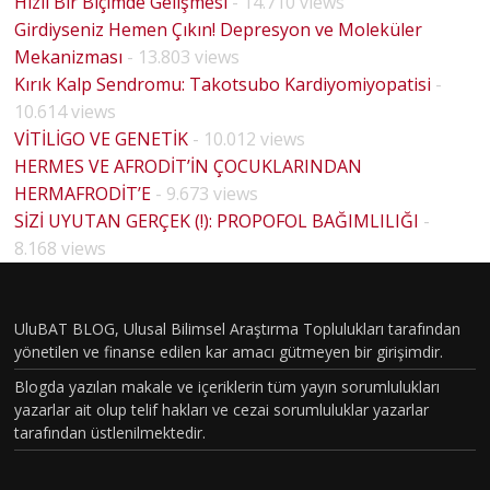
Hızlı Bir Biçimde Gelişmesi
- 14.710 views
Girdiyseniz Hemen Çıkın! Depresyon ve Moleküler
Mekanizması
- 13.803 views
Kırık Kalp Sendromu: Takotsubo Kardiyomiyopatisi
-
10.614 views
VİTİLİGO VE GENETİK
- 10.012 views
HERMES VE AFRODİT’İN ÇOCUKLARINDAN
HERMAFRODİT’E
- 9.673 views
SİZİ UYUTAN GERÇEK (!): PROPOFOL BAĞIMLILIĞI
-
8.168 views
UluBAT BLOG, Ulusal Bilimsel Araştırma Toplulukları tarafından
yönetilen ve finanse edilen kar amacı gütmeyen bir girişimdir.
Blogda yazılan makale ve içeriklerin tüm yayın sorumlulukları
yazarlar ait olup telif hakları ve cezai sorumluluklar yazarlar
tarafından üstlenilmektedir.