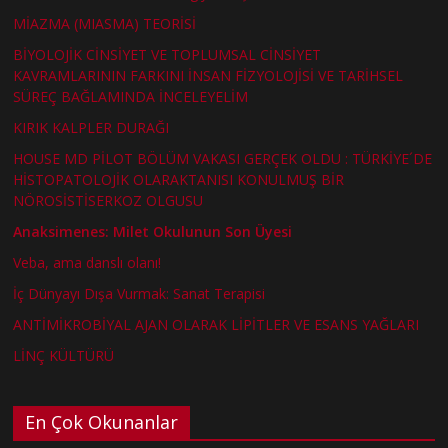
MİAZMA (MIASMA) TEORİSİ
BİYOLOJİK CİNSİYET VE TOPLUMSAL CİNSİYET
KAVRAMLARININ FARKINI İNSAN FİZYOLOJİSİ VE TARİHSEL
SÜREÇ BAĞLAMINDA İNCELEYELİM
KIRIK KALPLER DURAĞI
HOUSE MD PİLOT BÖLÜM VAKASI GERÇEK OLDU : TÜRKİYE´DE
HİSTOPATOLOJİK OLARAKTANISI KONULMUŞ BİR
NÖROSİSTİSERKOZ OLGUSU
Anaksimenes: Milet Okulunun Son Üyesi
Veba, ama danslı olanı!
İç Dünyayı Dışa Vurmak: Sanat Terapisi
ANTİMİKROBİYAL AJAN OLARAK LİPİTLER VE ESANS YAĞLARI
LİNÇ KÜLTÜRÜ
En Çok Okunanlar