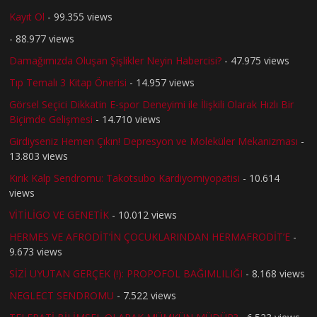
Kayıt Ol
- 99.355 views
- 88.977 views
Damağımızda Oluşan Şişlikler Neyin Habercisi?
- 47.975 views
Tıp Temalı 3 Kitap Önerisi
- 14.957 views
Görsel Seçici Dikkatin E-spor Deneyimi ile İlişkili Olarak Hızlı Bir
Biçimde Gelişmesi
- 14.710 views
Girdiyseniz Hemen Çıkın! Depresyon ve Moleküler Mekanizması
-
13.803 views
Kırık Kalp Sendromu: Takotsubo Kardiyomiyopatisi
- 10.614
views
VİTİLİGO VE GENETİK
- 10.012 views
HERMES VE AFRODİT’İN ÇOCUKLARINDAN HERMAFRODİT’E
-
9.673 views
SİZİ UYUTAN GERÇEK (!): PROPOFOL BAĞIMLILIĞI
- 8.168 views
NEGLECT SENDROMU
- 7.522 views