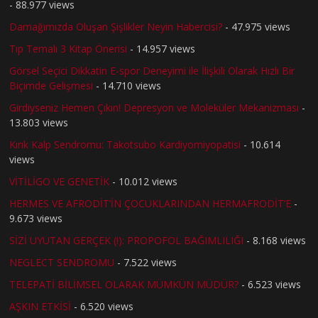
- 88.977 views
Damağımızda Oluşan Şişlikler Neyin Habercisi?
- 47.975 views
Tıp Temalı 3 Kitap Önerisi
- 14.957 views
Görsel Seçici Dikkatin E-spor Deneyimi ile İlişkili Olarak Hızlı Bir
Biçimde Gelişmesi
- 14.710 views
Girdiyseniz Hemen Çıkın! Depresyon ve Moleküler Mekanizması
-
13.803 views
Kırık Kalp Sendromu: Takotsubo Kardiyomiyopatisi
- 10.614
views
VİTİLİGO VE GENETİK
- 10.012 views
HERMES VE AFRODİT’İN ÇOCUKLARINDAN HERMAFRODİT’E
-
9.673 views
SİZİ UYUTAN GERÇEK (!): PROPOFOL BAĞIMLILIĞI
- 8.168 views
NEGLECT SENDROMU
- 7.522 views
TELEPATİ BİLİMSEL OLARAK MÜMKÜN MÜDÜR?
- 6.523 views
AŞKIN ETKİSİ
- 6.520 views