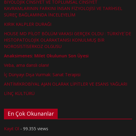
BİYOLOJİK CİNSİYET VE TOPLUMSAL CİNSİYET
KAVRAMLARININ FARKINI İNSAN FİZYOLOJİSİ VE TARİHSEL
SÜREÇ BAĞLAMINDA İNCELEYELİM
KIRIK KALPLER DURAĞI
HOUSE MD PİLOT BÖLÜM VAKASI GERÇEK OLDU : TÜRKİYE´DE
HİSTOPATOLOJİK OLARAKTANISI KONULMUŞ BİR
NÖROSİSTİSERKOZ OLGUSU
Anaksimenes: Milet Okulunun Son Üyesi
Veba, ama danslı olanı!
İç Dünyayı Dışa Vurmak: Sanat Terapisi
ANTİMİKROBİYAL AJAN OLARAK LİPİTLER VE ESANS YAĞLARI
LİNÇ KÜLTÜRÜ
En Çok Okunanlar
Kayıt Ol
- 99.355 views