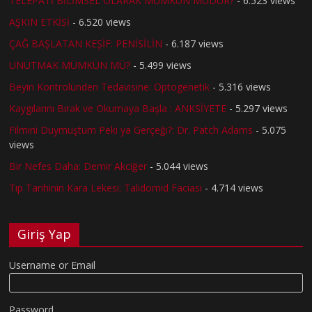
TELEPATİ BİLİMSEL OLARAK MÜMKÜN MÜDÜR?
- 6.523 views
AŞKIN ETKİSİ
- 6.520 views
ÇAĞ BAŞLATAN KEŞİF: PENİSİLİN
- 6.187 views
UNUTMAK MÜMKÜN MÜ?
- 5.499 views
Beyin Kontrolünden Tedavisine: Optogenetik
- 5.316 views
Kaygılarını Bırak ve Okumaya Başla : ANKSİYETE
- 5.297 views
Filmini Duymuştum Peki ya Gerçeği?: Dr. Patch Adams
- 5.075
views
Bir Nefes Daha: Demir Akciğer
- 5.044 views
Tıp Tarihinin Kara Lekesi: Talidomid Faciası
- 4.714 views
Giriş Yap
Username or Email
Password