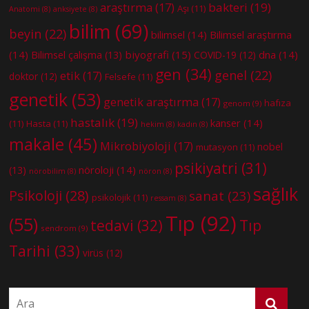
bakteri
(19)
araştırma
(17)
Aşı
(11)
Anatomi
(8)
anksiyete
(8)
bilim
(69)
beyin
(22)
bilimsel
(14)
Bilimsel araştırma
(14)
biyografi
(15)
dna
(14)
Bilimsel çalışma
(13)
COVID-19
(12)
gen
(34)
genel
(22)
etik
(17)
doktor
(12)
Felsefe
(11)
genetik
(53)
genetik araştırma
(17)
hafıza
genom
(9)
hastalık
(19)
kanser
(14)
(11)
Hasta
(11)
hekim
(8)
kadın
(8)
makale
(45)
Mikrobiyoloji
(17)
nobel
mutasyon
(11)
psikiyatri
(31)
nöroloji
(14)
(13)
nörobilim
(8)
nöron
(8)
sağlık
Psikoloji
(28)
sanat
(23)
psikolojik
(11)
ressam
(8)
Tıp
(92)
(55)
tedavi
(32)
Tıp
sendrom
(9)
Tarihi
(33)
virüs
(12)