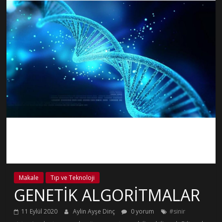
Makale
Tıp ve Teknoloji
GENETİK ALGORİTMALAR
11 Eylül 2020
Aylin Ayşe Dinç
0 yorum
#sinir