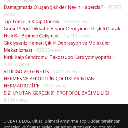
Damağımızda Oluşan Şişlikler Neyin Habercisi?
- 47.975
views
Tıp Temalı 3 Kitap Önerisi
- 14.953 views
Görsel Seçici Dikkatin E-spor Deneyimi ile İlişkili Olarak
Hızlı Bir Biçimde Gelişmesi
- 14.710 views
Girdiyseniz Hemen Çıkın! Depresyon ve Moleküler
Mekanizması
- 13.803 views
Kırık Kalp Sendromu: Takotsubo Kardiyomiyopatisi
-
10.614 views
VİTİLİGO VE GENETİK
- 10.012 views
HERMES VE AFRODİT’İN ÇOCUKLARINDAN
HERMAFRODİT’E
- 9.672 views
BİYOLO
SİZİ UYUTAN GERÇEK (!): PROPOFOL BAĞIMLILIĞI
-
JİK
8.166 views
CİNSİYE
T VE
UluBAT BLOG, Ulusal Bilimsel Araştırma Toplulukları tarafından
TOPLU
yönetilen ve finanse edilen kar amacı gütmeyen bir girişimdir.