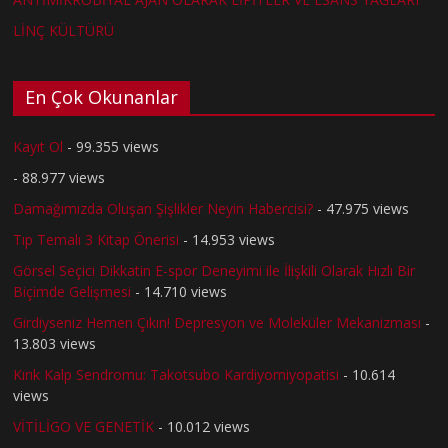
LİNÇ KÜLTÜRÜ
En Çok Okunanlar
Kayıt Ol
- 99.355 views
- 88.977 views
Damağımızda Oluşan Şişlikler Neyin Habercisi?
- 47.975 views
Tıp Temalı 3 Kitap Önerisi
- 14.953 views
Görsel Seçici Dikkatin E-spor Deneyimi ile İlişkili Olarak Hızlı Bir
Biçimde Gelişmesi
- 14.710 views
Girdiyseniz Hemen Çıkın! Depresyon ve Moleküler Mekanizması
-
13.803 views
Kırık Kalp Sendromu: Takotsubo Kardiyomiyopatisi
- 10.614
views
VİTİLİGO VE GENETİK
- 10.012 views