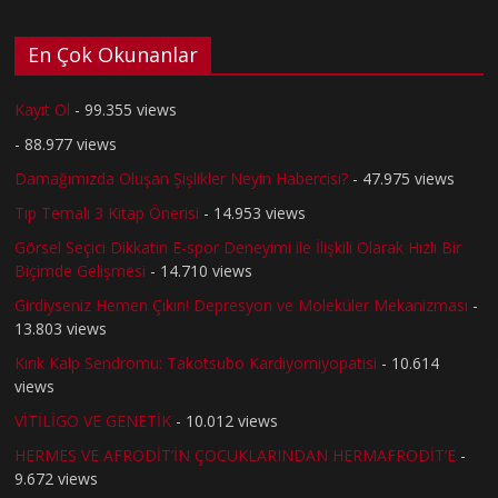
En Çok Okunanlar
Kayıt Ol
- 99.355 views
- 88.977 views
Damağımızda Oluşan Şişlikler Neyin Habercisi?
- 47.975 views
Tıp Temalı 3 Kitap Önerisi
- 14.953 views
Görsel Seçici Dikkatin E-spor Deneyimi ile İlişkili Olarak Hızlı Bir
Biçimde Gelişmesi
- 14.710 views
Girdiyseniz Hemen Çıkın! Depresyon ve Moleküler Mekanizması
-
13.803 views
Kırık Kalp Sendromu: Takotsubo Kardiyomiyopatisi
- 10.614
views
VİTİLİGO VE GENETİK
- 10.012 views
HERMES VE AFRODİT’İN ÇOCUKLARINDAN HERMAFRODİT’E
-
9.672 views