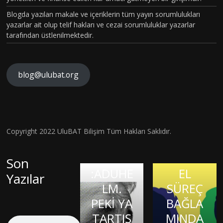
MSAL
Blogda yazılan makale ve içeriklerin tüm yayın sorumlulukları
CİNSİYE
yazarlar ait olup telif hakları ve cezai sorumluluklar yazarlar
tarafından üstlenilmektedir.
T
KAVRA
MLARIN
blog@ulubat.org
BEYİN
IN
HASARI
ALZHEİ
FARKINI
SONRA
MERA
İNSAN
SI BİR
İLK
FİZYOL
Hava
Copyright 2022 UluBAT Bilişim Tüm Hakları Saklıdır.
MATEM
ONAYLI
OJİSİ VE
Kirliliği
Evrim
ATİK
TEDAVİ
TARİHS
Gerçekt
Son
Teorisi
DAHİSİ
:ADUHE
EL
en De
Yazılar
ve
OLMAK:
KIRIK
LM.
SÜREÇ
Görme
Bilimsel
JASON
KALPLE
PEKİ YA
BAĞLA
Kaybına
Bilgiye
PADGE
R
TARTIŞ
MINDA
Sebep