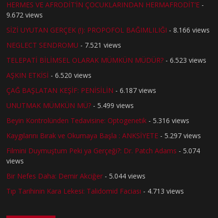
HERMES VE AFRODİT’İN ÇOCUKLARINDAN HERMAFRODİT’E
-
9.672 views
SİZİ UYUTAN GERÇEK (!): PROPOFOL BAĞIMLILIĞI
- 8.166 views
NEGLECT SENDROMU
- 7.521 views
TELEPATİ BİLİMSEL OLARAK MÜMKÜN MÜDÜR?
- 6.523 views
AŞKIN ETKİSİ
- 6.520 views
ÇAĞ BAŞLATAN KEŞİF: PENİSİLİN
- 6.187 views
UNUTMAK MÜMKÜN MÜ?
- 5.499 views
Beyin Kontrolünden Tedavisine: Optogenetik
- 5.316 views
Kaygılarını Bırak ve Okumaya Başla : ANKSİYETE
- 5.297 views
Filmini Duymuştum Peki ya Gerçeği?: Dr. Patch Adams
- 5.074
views
Bir Nefes Daha: Demir Akciğer
- 5.044 views
Tıp Tarihinin Kara Lekesi: Talidomid Faciası
- 4.713 views