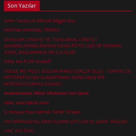
Son Yazılar
Evrim Teorisi ve Bilimsel Bilgiye Giriş
MİAZMA (MIASMA) TEORİSİ
BİYOLOJİK CİNSİYET VE TOPLUMSAL CİNSİYET
KAVRAMLARININ FARKINI İNSAN FİZYOLOJİSİ VE TARİHSEL
SÜREÇ BAĞLAMINDA İNCELEYELİM
KIRIK KALPLER DURAĞI
HOUSE MD PİLOT BÖLÜM VAKASI GERÇEK OLDU : TÜRKİYE´DE
HİSTOPATOLOJİK OLARAKTANISI KONULMUŞ BİR
NÖROSİSTİSERKOZ OLGUSU
Anaksimenes: Milet Okulunun Son Üyesi
Veba, ama danslı olanı!
İç Dünyayı Dışa Vurmak: Sanat Terapisi
ANTİMİKROBİYAL AJAN OLARAK LİPİTLER VE ESANS YAĞLARI
LİNÇ KÜLTÜRÜ