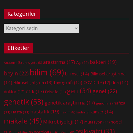
Kategoriler
Kategoriler
Etiketler
bakteri
(19)
araştırma
(17)
Aşı
(11)
Anatomi
(8)
anksiyete
(8)
bilim
(69)
beyin
(22)
bilimsel
(14)
Bilimsel araştırma
(14)
biyografi
(15)
dna
(14)
Bilimsel çalışma
(13)
COVID-19
(12)
gen
(34)
genel
(22)
etik
(17)
doktor
(12)
Felsefe
(11)
genetik
(53)
genetik araştırma
(17)
hafıza
genom
(9)
hastalık
(19)
kanser
(14)
(11)
Hasta
(11)
hekim
(8)
kadın
(8)
makale
(45)
Mikrobiyoloji
(17)
nobel
mutasyon
(11)
psikiyatri
(31)
nöroloji
(14)
(13)
nörobilim
(8)
nöron
(8)