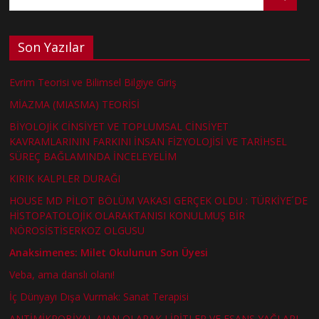
Son Yazılar
Evrim Teorisi ve Bilimsel Bilgiye Giriş
MİAZMA (MIASMA) TEORİSİ
BİYOLOJİK CİNSİYET VE TOPLUMSAL CİNSİYET
KAVRAMLARININ FARKINI İNSAN FİZYOLOJİSİ VE TARİHSEL
SÜREÇ BAĞLAMINDA İNCELEYELİM
KIRIK KALPLER DURAĞI
HOUSE MD PİLOT BÖLÜM VAKASI GERÇEK OLDU : TÜRKİYE´DE
HİSTOPATOLOJİK OLARAKTANISI KONULMUŞ BİR
NÖROSİSTİSERKOZ OLGUSU
Anaksimenes: Milet Okulunun Son Üyesi
Veba, ama danslı olanı!
İç Dünyayı Dışa Vurmak: Sanat Terapisi
ANTİMİKROBİYAL AJAN OLARAK LİPİTLER VE ESANS YAĞLARI