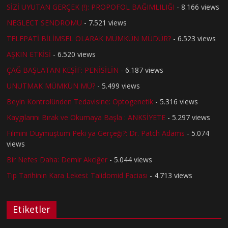
SİZİ UYUTAN GERÇEK (!): PROPOFOL BAĞIMLILIĞI
- 8.166 views
NEGLECT SENDROMU
- 7.521 views
TELEPATİ BİLİMSEL OLARAK MÜMKÜN MÜDÜR?
- 6.523 views
AŞKIN ETKİSİ
- 6.520 views
ÇAĞ BAŞLATAN KEŞİF: PENİSİLİN
- 6.187 views
UNUTMAK MÜMKÜN MÜ?
- 5.499 views
Beyin Kontrolünden Tedavisine: Optogenetik
- 5.316 views
Kaygılarını Bırak ve Okumaya Başla : ANKSİYETE
- 5.297 views
Filmini Duymuştum Peki ya Gerçeği?: Dr. Patch Adams
- 5.074
views
Bir Nefes Daha: Demir Akciğer
- 5.044 views
Tıp Tarihinin Kara Lekesi: Talidomid Faciası
- 4.713 views
Etiketler