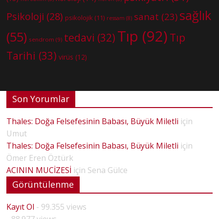
sağlık
Psikoloji
(28)
sanat
(23)
psikolojik
(11)
ressam
(8)
Tıp
(92)
(55)
tedavi
(32)
Tıp
sendrom
(9)
Tarihi
(33)
virüs
(12)
Son Yorumlar
Thales: Doğa Felsefesinin Babası, Büyük Miletli
için
Umut
Thales: Doğa Felsefesinin Babası, Büyük Miletli
için
Ömer Eren Öztürk
ACININ MUCİZESİ
için
Sena Gülce
Görüntülenme
Kayıt Ol
- 99.355 views
- 88.977 views