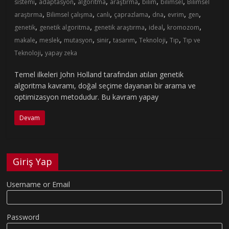
,
,
,
,
,
,
sistemi
adaptasyon
algoritma
araştırma
bilim
bilimsel
Bilimsel
,
,
,
,
,
,
,
araştırma
Bilimsel çalışma
canlı
çaprazlama
dna
evrim
gen
,
,
,
,
,
genetik
genetik algoritma
genetik araştırma
ideal
kromozom
,
,
,
,
,
,
,
makale
meslek
mutasyon
sinir
tasarım
Teknoloji
Tıp
Tıp ve
,
Teknoloji
yapay zeka
Temel ilkeleri John Holland tarafından atılan genetik
algoritma kavramı, doğal seçime dayanan bir arama ve
optimizasyon metodudur. Bu kavram yapay
Devam
Giriş Yap
Username or Email
Password