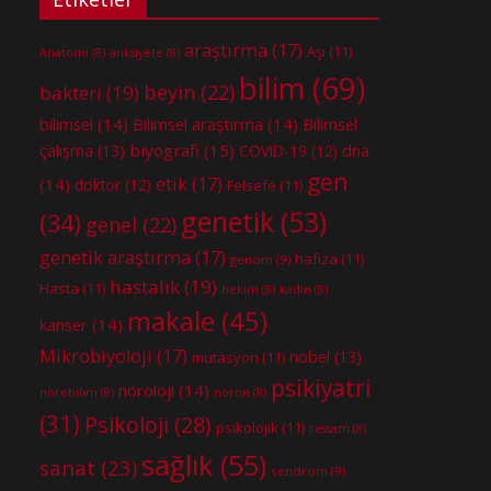
araştırma
(17)
Aşı
(11)
Anatomi
(8)
anksiyete
(8)
bilim
(69)
beyin
(22)
bakteri
(19)
bilimsel
(14)
Bilimsel araştırma
(14)
Bilimsel
biyografi
(15)
dna
çalışma
(13)
COVID-19
(12)
gen
etik
(17)
(14)
doktor
(12)
Felsefe
(11)
genetik
(53)
(34)
genel
(22)
genetik araştırma
(17)
hafıza
(11)
genom
(9)
hastalık
(19)
Hasta
(11)
hekim
(8)
kadın
(8)
makale
(45)
kanser
(14)
Mikrobiyoloji
(17)
nobel
(13)
mutasyon
(11)
psikiyatri
nöroloji
(14)
nörobilim
(8)
nöron
(8)
(31)
Psikoloji
(28)
psikolojik
(11)
ressam
(8)
sağlık
(55)
sanat
(23)
sendrom
(9)