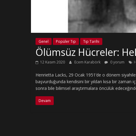
Genel
Popüler Tıp
Tıp Tarihi
Ölümsüz Hücreler: HeL
12 Kasım 2020
Ecem Karabörk
0 yorum
H
Henrietta Lacks, 29 Ocak 1951’de o dönem siyahiler
başvurduğunda kendisini bir yıldan kısa bir zaman i
sonra bile bilimsel araştırmalara öncülük edeceğind
Devam