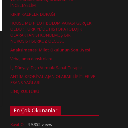
İNCELEYELİM
KIRIK KALPLER DURAĞI
HOUSE MD PİLOT BÖLÜM VAKASI GERÇEK
OLDU : TÜRKİYE´DE HİSTOPATOLOJİK
OLARAKTANISI KONULMUŞ BİR
NÖROSİSTİSERKOZ OLGUSU
Anaksimenes: Milet Okulunun Son Üyesi
Veba, ama danslı olanı!
İç Dünyayı Dışa Vurmak: Sanat Terapisi
ANTİMİKROBİYAL AJAN OLARAK LİPİTLER VE
ESANS YAĞLARI
LİNÇ KÜLTÜRÜ
En Çok Okunanlar
Kayıt Ol
- 99.355 views