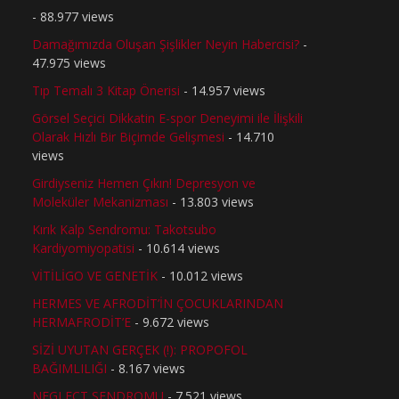
- 88.977 views
Damağımızda Oluşan Şişlikler Neyin Habercisi?
-
47.975 views
Tıp Temalı 3 Kitap Önerisi
- 14.957 views
Görsel Seçici Dikkatin E-spor Deneyimi ile İlişkili
Olarak Hızlı Bir Biçimde Gelişmesi
- 14.710
views
Girdiyseniz Hemen Çıkın! Depresyon ve
Moleküler Mekanizması
- 13.803 views
Kırık Kalp Sendromu: Takotsubo
Kardiyomiyopatisi
- 10.614 views
VİTİLİGO VE GENETİK
- 10.012 views
HERMES VE AFRODİT’İN ÇOCUKLARINDAN
HERMAFRODİT’E
- 9.672 views
SİZİ UYUTAN GERÇEK (!): PROPOFOL
BAĞIMLILIĞI
- 8.167 views
NEGLECT SENDROMU
- 7.521 views