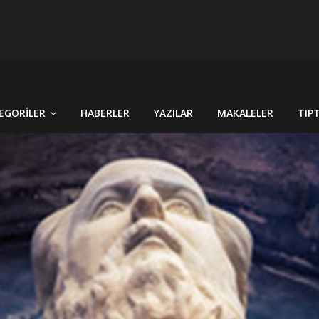
RÇEK OLDU : TÜRKİYE´DE HİSTOPATOLOJİK OLARAKTANISI KONU
 CİNSİYET KAVRAMLARININ FARKINI İNSAN FİZYOLOJİSİ VE TARİH
EGORILER
HABERLER
YAZILAR
MAKALELER
TIP