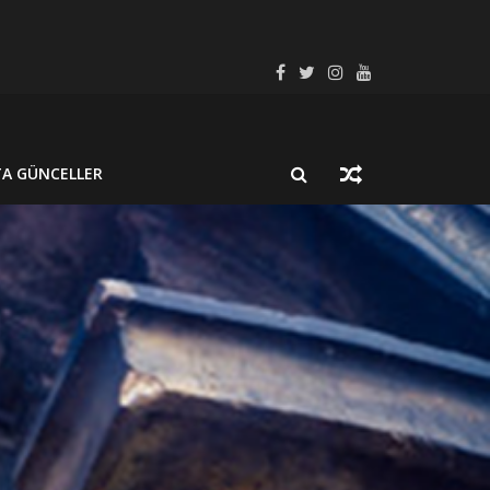
LMUŞ BİR NÖROSİSTİSERKOZ OLGUSU
SEL SÜREÇ BAĞLAMINDA İNCELEYELİM
TA GÜNCELLER