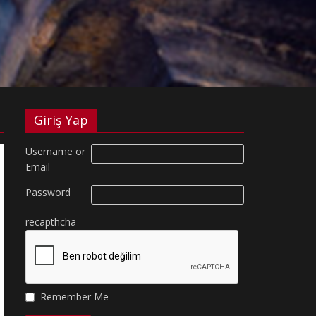
Giriş Yap
Username or
Email
Password
recapthcha
Remember Me