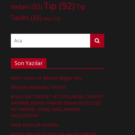
Tıp
(92)
tedavi
(32)
Tıp
Tarihi
(33)
virüs
(12)
Son Yazılar
Evrim Teorisi ve Bilimsel Bilgiye Giriş
MİAZMA (MIASMA) TEORİSİ
BİYOLOJİK CİNSİYET VE TOPLUMSAL CİNSİYET
KAVRAMLARININ FARKINI İNSAN FİZYOLOJİSİ
VE TARİHSEL SÜREÇ BAĞLAMINDA
İNCELEYELİM
KIRIK KALPLER DURAĞI
HOUSE MD PİLOT BÖLÜM VAKASI GERÇEK