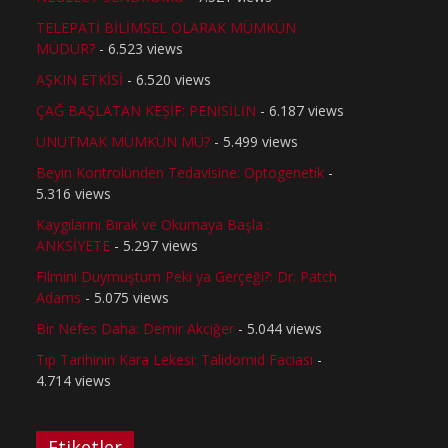
TELEPATİ BİLİMSEL OLARAK MÜMKÜN
MÜDÜR?
- 6.523 views
AŞKIN ETKİSİ
- 6.520 views
ÇAĞ BAŞLATAN KEŞİF: PENİSİLİN
- 6.187 views
UNUTMAK MÜMKÜN MÜ?
- 5.499 views
Beyin Kontrolünden Tedavisine: Optogenetik
-
5.316 views
Kaygılarını Bırak ve Okumaya Başla :
ANKSİYETE
- 5.297 views
Filmini Duymuştum Peki ya Gerçeği?: Dr. Patch
Adams
- 5.075 views
Bir Nefes Daha: Demir Akciğer
- 5.044 views
Tıp Tarihinin Kara Lekesi: Talidomid Faciası
-
4.714 views
Etiketler