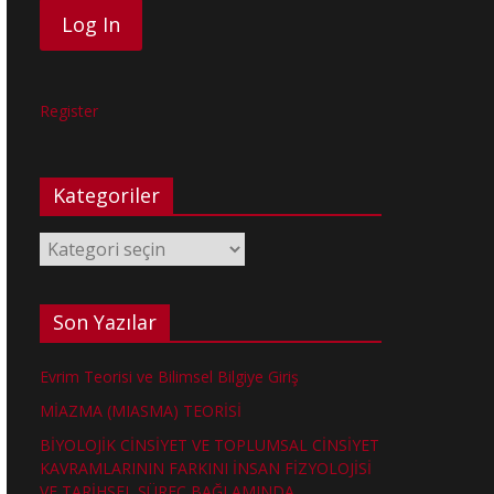
Register
Kategoriler
Kategoriler
Son Yazılar
Evrim Teorisi ve Bilimsel Bilgiye Giriş
MİAZMA (MIASMA) TEORİSİ
BİYOLOJİK CİNSİYET VE TOPLUMSAL CİNSİYET
KAVRAMLARININ FARKINI İNSAN FİZYOLOJİSİ
VE TARİHSEL SÜREÇ BAĞLAMINDA