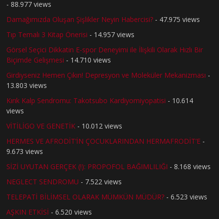
- 88.977 views
Damağımızda Oluşan Şişlikler Neyin Habercisi?
- 47.975 views
Tıp Temalı 3 Kitap Önerisi
- 14.957 views
Görsel Seçici Dikkatin E-spor Deneyimi ile İlişkili Olarak Hızlı Bir
Biçimde Gelişmesi
- 14.710 views
Girdiyseniz Hemen Çıkın! Depresyon ve Moleküler Mekanizması
-
13.803 views
Kırık Kalp Sendromu: Takotsubo Kardiyomiyopatisi
- 10.614
views
VİTİLİGO VE GENETİK
- 10.012 views
HERMES VE AFRODİT’İN ÇOCUKLARINDAN HERMAFRODİT’E
-
9.673 views
SİZİ UYUTAN GERÇEK (!): PROPOFOL BAĞIMLILIĞI
- 8.168 views
NEGLECT SENDROMU
- 7.522 views
TELEPATİ BİLİMSEL OLARAK MÜMKÜN MÜDÜR?
- 6.523 views
AŞKIN ETKİSİ
- 6.520 views