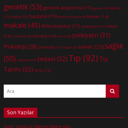
genetik
(53)
genetik araştırma
(17)
hafıza
genom
(9)
hastalık
(19)
kanser
(14)
(11)
Hasta
(11)
hekim
(8)
kadın
(8)
makale
(45)
Mikrobiyoloji
(17)
nobel
mutasyon
(11)
psikiyatri
(31)
nöroloji
(14)
(13)
nörobilim
(8)
nöron
(8)
sağlık
Psikoloji
(28)
sanat
(23)
psikolojik
(11)
ressam
(8)
Tıp
(92)
(55)
tedavi
(32)
Tıp
sendrom
(9)
Tarihi
(33)
virüs
(12)
Son Yazılar
Evrim Teorisi ve Bilimsel Bilgiye Giriş