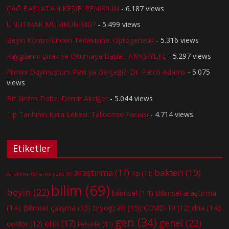
ÇAĞ BAŞLATAN KEŞİF: PENİSİLİN
- 6.187 views
UNUTMAK MÜMKÜN MÜ?
- 5.499 views
Beyin Kontrolünden Tedavisine: Optogenetik
- 5.316 views
Kaygılarını Bırak ve Okumaya Başla : ANKSİYETE
- 5.297 views
Filmini Duymuştum Peki ya Gerçeği?: Dr. Patch Adams
- 5.075
views
Bir Nefes Daha: Demir Akciğer
- 5.044 views
Tıp Tarihinin Kara Lekesi: Talidomid Faciası
- 4.714 views
Etiketler
bakteri
(19)
araştırma
(17)
Aşı
(11)
Anatomi
(8)
anksiyete
(8)
bilim
(69)
beyin
(22)
bilimsel
(14)
Bilimsel araştırma
(14)
biyografi
(15)
dna
(14)
Bilimsel çalışma
(13)
COVID-19
(12)
gen
(34)
genel
(22)
etik
(17)
doktor
(12)
Felsefe
(11)