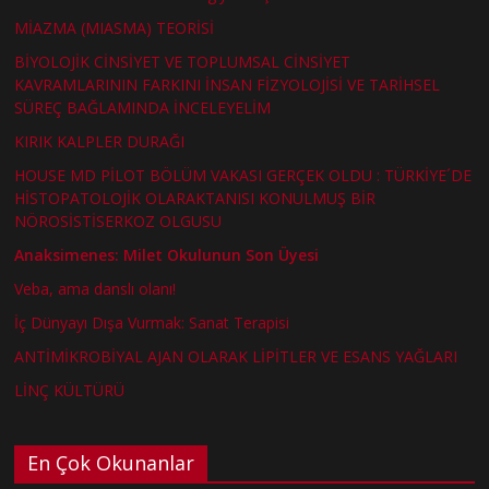
MİAZMA (MIASMA) TEORİSİ
BİYOLOJİK CİNSİYET VE TOPLUMSAL CİNSİYET
KAVRAMLARININ FARKINI İNSAN FİZYOLOJİSİ VE TARİHSEL
SÜREÇ BAĞLAMINDA İNCELEYELİM
KIRIK KALPLER DURAĞI
HOUSE MD PİLOT BÖLÜM VAKASI GERÇEK OLDU : TÜRKİYE´DE
HİSTOPATOLOJİK OLARAKTANISI KONULMUŞ BİR
NÖROSİSTİSERKOZ OLGUSU
Anaksimenes: Milet Okulunun Son Üyesi
Veba, ama danslı olanı!
İç Dünyayı Dışa Vurmak: Sanat Terapisi
ANTİMİKROBİYAL AJAN OLARAK LİPİTLER VE ESANS YAĞLARI
LİNÇ KÜLTÜRÜ
En Çok Okunanlar