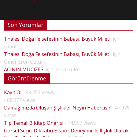
Son Yorumlar
Thales: Doğa Felsefesinin Babası, Büyük Miletli
için
Umut
Thales: Doğa Felsefesinin Babası, Büyük Miletli
için
Ömer Eren Öztürk
ACININ MUCİZESİ
için
Sena Gülce
Görüntülenme
Kayıt Ol
- 99.355 views
- 88.977 views
Damağımızda Oluşan Şişlikler Neyin Habercisi?
- 47.975
views
Tıp Temalı 3 Kitap Önerisi
- 14.957 views
Görsel Seçici Dikkatin E-spor Deneyimi ile İlişkili Olarak