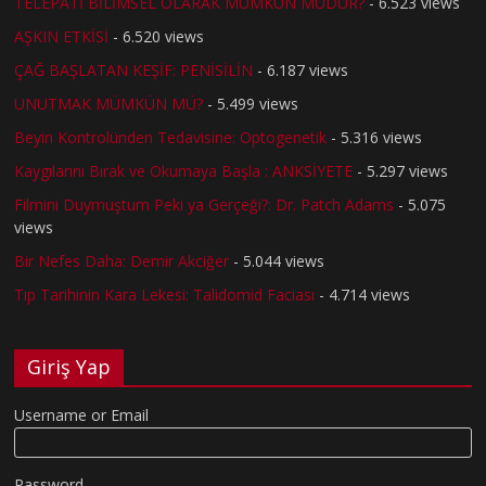
TELEPATİ BİLİMSEL OLARAK MÜMKÜN MÜDÜR?
- 6.523 views
AŞKIN ETKİSİ
- 6.520 views
ÇAĞ BAŞLATAN KEŞİF: PENİSİLİN
- 6.187 views
UNUTMAK MÜMKÜN MÜ?
- 5.499 views
Beyin Kontrolünden Tedavisine: Optogenetik
- 5.316 views
Kaygılarını Bırak ve Okumaya Başla : ANKSİYETE
- 5.297 views
Filmini Duymuştum Peki ya Gerçeği?: Dr. Patch Adams
- 5.075
views
Bir Nefes Daha: Demir Akciğer
- 5.044 views
Tıp Tarihinin Kara Lekesi: Talidomid Faciası
- 4.714 views
Giriş Yap
Username or Email
Password