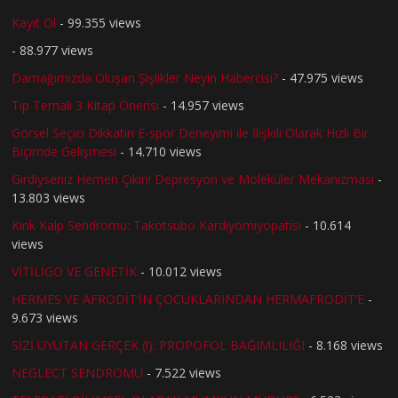
Kayıt Ol
- 99.355 views
- 88.977 views
Damağımızda Oluşan Şişlikler Neyin Habercisi?
- 47.975 views
Tıp Temalı 3 Kitap Önerisi
- 14.957 views
Görsel Seçici Dikkatin E-spor Deneyimi ile İlişkili Olarak Hızlı Bir
Biçimde Gelişmesi
- 14.710 views
Girdiyseniz Hemen Çıkın! Depresyon ve Moleküler Mekanizması
-
13.803 views
Kırık Kalp Sendromu: Takotsubo Kardiyomiyopatisi
- 10.614
views
VİTİLİGO VE GENETİK
- 10.012 views
HERMES VE AFRODİT’İN ÇOCUKLARINDAN HERMAFRODİT’E
-
9.673 views
SİZİ UYUTAN GERÇEK (!): PROPOFOL BAĞIMLILIĞI
- 8.168 views
NEGLECT SENDROMU
- 7.522 views