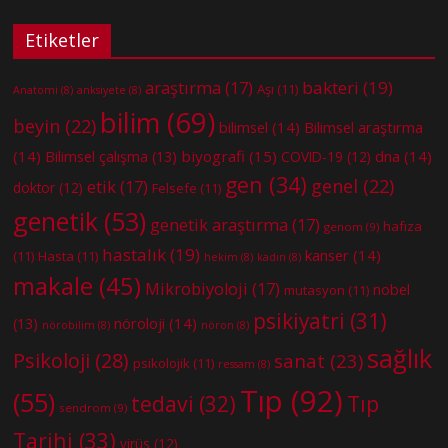
Etiketler
bakteri
(19)
araştırma
(17)
Aşı
(11)
Anatomi
(8)
anksiyete
(8)
bilim
(69)
beyin
(22)
bilimsel
(14)
Bilimsel araştırma
(14)
biyografi
(15)
dna
(14)
Bilimsel çalışma
(13)
COVID-19
(12)
gen
(34)
genel
(22)
etik
(17)
doktor
(12)
Felsefe
(11)
genetik
(53)
genetik araştırma
(17)
hafıza
genom
(9)
hastalık
(19)
kanser
(14)
(11)
Hasta
(11)
hekim
(8)
kadın
(8)
makale
(45)
Mikrobiyoloji
(17)
nobel
mutasyon
(11)
psikiyatri
(31)
nöroloji
(14)
(13)
nörobilim
(8)
nöron
(8)
sağlık
Psikoloji
(28)
sanat
(23)
psikolojik
(11)
ressam
(8)
Tıp
(92)
(55)
tedavi
(32)
Tıp
sendrom
(9)
Tarihi
(33)
virüs
(12)