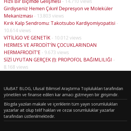
Hızlı Bir Biçimde Gelişmesi
- 14.710 views
Girdiyseniz Hemen Çıkın! Depresyon ve Moleküler
Mekanizması
- 13.803 views
Kırık Kalp Sendromu: Takotsubo Kardiyomiyopatisi
-
10.614 views
VİTİLİGO VE GENETİK
- 10.012 views
HERMES VE AFRODİT’İN ÇOCUKLARINDAN
HERMAFRODİT’E
- 9.673 views
SİZİ UYUTAN GERÇEK (!): PROPOFOL BAĞIMLILIĞI
-
8.168 views
UluBAT BLOG, Ulusal Bilimsel Araştırma Toplulukları tarafından
yönetilen ve finanse edilen kar amacı gütmeyen bir girişimdir.
Blogda yazılan makale ve içeriklerin tüm yayın sorumlulukları
yazarlar ait olup telif hakları ve cezai sorumluluklar yazarlar
tarafından üstlenilmektedir.