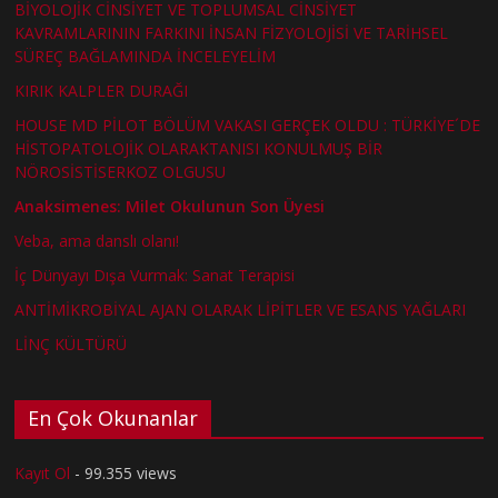
BİYOLOJİK CİNSİYET VE TOPLUMSAL CİNSİYET
KAVRAMLARININ FARKINI İNSAN FİZYOLOJİSİ VE TARİHSEL
SÜREÇ BAĞLAMINDA İNCELEYELİM
KIRIK KALPLER DURAĞI
HOUSE MD PİLOT BÖLÜM VAKASI GERÇEK OLDU : TÜRKİYE´DE
HİSTOPATOLOJİK OLARAKTANISI KONULMUŞ BİR
NÖROSİSTİSERKOZ OLGUSU
Anaksimenes: Milet Okulunun Son Üyesi
Veba, ama danslı olanı!
İç Dünyayı Dışa Vurmak: Sanat Terapisi
ANTİMİKROBİYAL AJAN OLARAK LİPİTLER VE ESANS YAĞLARI
LİNÇ KÜLTÜRÜ
En Çok Okunanlar
Kayıt Ol
- 99.355 views