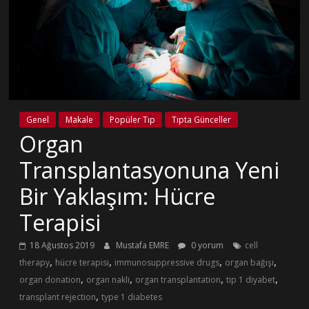
Genel
Makale
Popüler Tıp
Tıpta Günceller
Organ
Transplantasyonuna Yeni
Bir Yaklaşım: Hücre
Terapisi
18 Ağustos 2019
Mustafa EMRE
0 yorum
cell
,
,
,
,
therapy
hücre terapisi
immunosuppressive drugs
organ bağışı
,
,
,
,
organ donation
organ nakli
organ transplantation
tip 1 diyabet
,
transplant rejection
type 1 diabetes