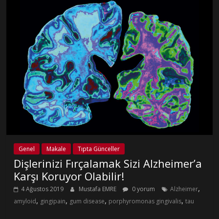
Genel
Makale
Tıpta Günceller
Dişlerinizi Fırçalamak Sizi Alzheimer’a
Karşı Koruyor Olabilir!
,
4 Ağustos 2019
Mustafa EMRE
0 yorum
Alzheimer
,
,
,
,
amyloid
gingipain
gum disease
porphyromonas gingivalis
tau