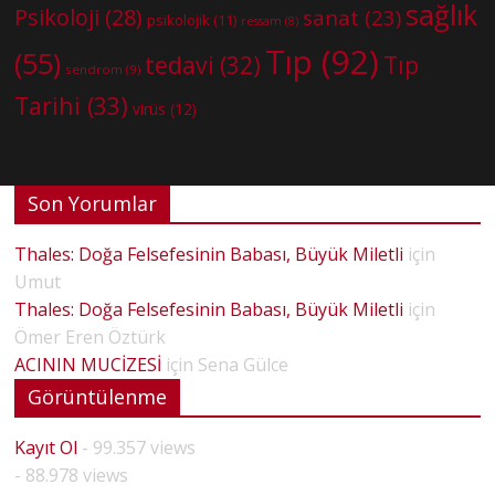
sağlık
Psikoloji
(28)
sanat
(23)
psikolojik
(11)
ressam
(8)
Tıp
(92)
(55)
tedavi
(32)
Tıp
sendrom
(9)
Tarihi
(33)
virüs
(12)
Son Yorumlar
Thales: Doğa Felsefesinin Babası, Büyük Miletli
için
Umut
Thales: Doğa Felsefesinin Babası, Büyük Miletli
için
Ömer Eren Öztürk
ACININ MUCİZESİ
için
Sena Gülce
Görüntülenme
Kayıt Ol
- 99.357 views
- 88.978 views