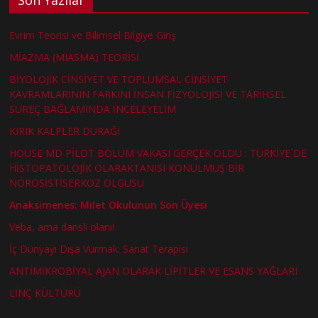
Evrim Teorisi ve Bilimsel Bilgiye Giriş
MİAZMA (MIASMA) TEORİSİ
BİYOLOJİK CİNSİYET VE TOPLUMSAL CİNSİYET
KAVRAMLARININ FARKINI İNSAN FİZYOLOJİSİ VE TARİHSEL
SÜREÇ BAĞLAMINDA İNCELEYELİM
KIRIK KALPLER DURAĞI
HOUSE MD PİLOT BÖLÜM VAKASI GERÇEK OLDU : TÜRKİYE´DE
HİSTOPATOLOJİK OLARAKTANISI KONULMUŞ BİR
NÖROSİSTİSERKOZ OLGUSU
Anaksimenes: Milet Okulunun Son Üyesi
Veba, ama danslı olanı!
İç Dünyayı Dışa Vurmak: Sanat Terapisi
ANTİMİKROBİYAL AJAN OLARAK LİPİTLER VE ESANS YAĞLARI
LİNÇ KÜLTÜRÜ