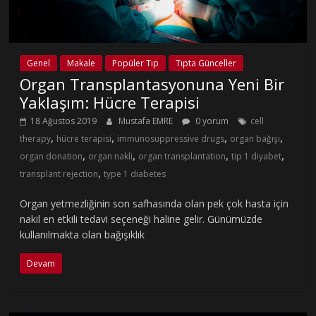
Genel
Makale
Popüler Tıp
Tıpta Günceller
Organ Transplantasyonuna Yeni Bir
Yaklaşım: Hücre Terapisi
18 Ağustos 2019
Mustafa EMRE
0 yorum
cell
,
,
,
,
therapy
hücre terapisi
immunosuppressive drugs
organ bağışı
,
,
,
,
organ donation
organ nakli
organ transplantation
tip 1 diyabet
,
transplant rejection
type 1 diabetes
Organ yetmezliğinin son safhasında olan pek çok hasta için
nakil en etkili tedavi seçeneği haline gelir. Günümüzde
kullanılmakta olan bağışıklık
Devam