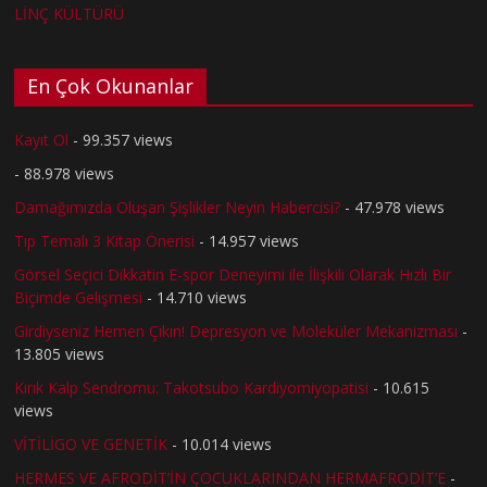
LİNÇ KÜLTÜRÜ
En Çok Okunanlar
Kayıt Ol
- 99.357 views
- 88.978 views
Damağımızda Oluşan Şişlikler Neyin Habercisi?
- 47.978 views
Tıp Temalı 3 Kitap Önerisi
- 14.957 views
Görsel Seçici Dikkatin E-spor Deneyimi ile İlişkili Olarak Hızlı Bir
Biçimde Gelişmesi
- 14.710 views
Girdiyseniz Hemen Çıkın! Depresyon ve Moleküler Mekanizması
-
13.805 views
Kırık Kalp Sendromu: Takotsubo Kardiyomiyopatisi
- 10.615
views
VİTİLİGO VE GENETİK
- 10.014 views
HERMES VE AFRODİT’İN ÇOCUKLARINDAN HERMAFRODİT’E
-