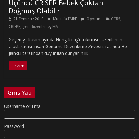
Üçüncü CRISPR Bebek Çoktan
Doğmuş Olabilir!
,
21 Temmuz 2019
Mustafa EMRE
0 yorum
CCR5
,
,
CRISPR
gen düzenleme
HIV
Geçen yıl Kasım ayında Hong Kong’da ikincisi düzenlenen
Uluslararası İnsan Genomu Düzenleme Zirvesi sırasında He
Jiankui tarafından duyurulan dünyanın ilk
Devam
Giriş Yap
Username or Email
Password