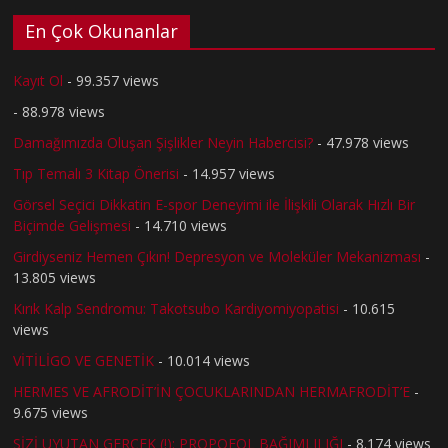
En Çok Okunanlar
Kayıt Ol
- 99.357 views
- 88.978 views
Damağımızda Oluşan Şişlikler Neyin Habercisi?
- 47.978 views
Tıp Temalı 3 Kitap Önerisi
- 14.957 views
Görsel Seçici Dikkatin E-spor Deneyimi ile İlişkili Olarak Hızlı Bir
Biçimde Gelişmesi
- 14.710 views
Girdiyseniz Hemen Çıkın! Depresyon ve Moleküler Mekanizması
-
13.805 views
Kırık Kalp Sendromu: Takotsubo Kardiyomiyopatisi
- 10.615
views
VİTİLİGO VE GENETİK
- 10.014 views
HERMES VE AFRODİT’İN ÇOCUKLARINDAN HERMAFRODİT’E
-
9.675 views
SİZİ UYUTAN GERÇEK (!): PROPOFOL BAĞIMLILIĞI
- 8.174 views