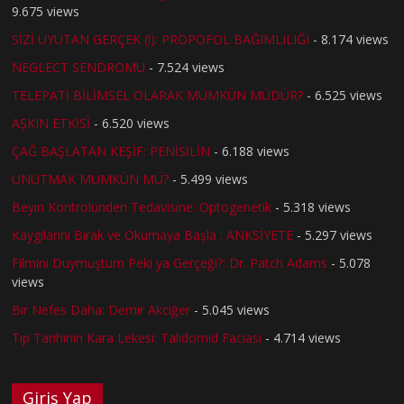
9.675 views
SİZİ UYUTAN GERÇEK (!): PROPOFOL BAĞIMLILIĞI
- 8.174 views
NEGLECT SENDROMU
- 7.524 views
TELEPATİ BİLİMSEL OLARAK MÜMKÜN MÜDÜR?
- 6.525 views
AŞKIN ETKİSİ
- 6.520 views
ÇAĞ BAŞLATAN KEŞİF: PENİSİLİN
- 6.188 views
UNUTMAK MÜMKÜN MÜ?
- 5.499 views
Beyin Kontrolünden Tedavisine: Optogenetik
- 5.318 views
Kaygılarını Bırak ve Okumaya Başla : ANKSİYETE
- 5.297 views
Filmini Duymuştum Peki ya Gerçeği?: Dr. Patch Adams
- 5.078
views
Bir Nefes Daha: Demir Akciğer
- 5.045 views
Tıp Tarihinin Kara Lekesi: Talidomid Faciası
- 4.714 views
Giriş Yap