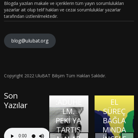
MSAL
Blogda yazılan makale ve içeriklerin tüm yayın sorumlulukları
CİNSİYE
yazarlar ait olup telif hakları ve cezai sorumluluklar yazarlar
tarafından üstlenilmektedir.
T
KAVRA
MLARIN
blog@ulubat.org
BEYİN
IN
HASARI
ALZHEİ
FARKINI
SONRA
MERA
İNSAN
SI BİR
İLK
FİZYOL
Hava
Copyright 2022 UluBAT Bilişim Tüm Hakları Saklıdır.
MATEM
ONAYLI
OJİSİ VE
Kirliliği
Evrim
ATİK
TEDAVİ
TARİHS
Gerçekt
Son
Teorisi
DAHİSİ
:ADUHE
EL
en De
Yazılar
ve
OLMAK:
KIRIK
LM.
SÜREÇ
Görme
Bilimsel
JASON
KALPLE
PEKİ YA
BAĞLA
Kaybına
Bilgiye
PADGE
R
TARTIŞ
MINDA
Sebep
Giriş
TT
DURAĞI