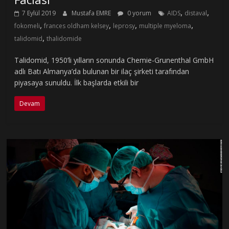
,
,
7 Eylül 2019
Mustafa EMRE
0 yorum
AIDS
distaval
,
,
,
,
fokomeli
frances oldham kelsey
leprosy
multiple myeloma
,
talidomid
thalidomide
Talidomid, 1950’li yılların sonunda Chemie-Grunenthal GmbH
adlı Batı Almanya’da bulunan bir ilaç şirketi tarafından
piyasaya sunuldu. İlk başlarda etkili bir
Devam