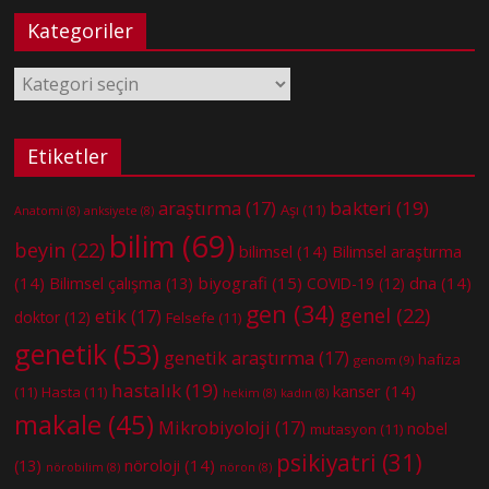
Kategoriler
Kategoriler
Etiketler
bakteri
(19)
araştırma
(17)
Aşı
(11)
Anatomi
(8)
anksiyete
(8)
bilim
(69)
beyin
(22)
bilimsel
(14)
Bilimsel araştırma
(14)
biyografi
(15)
dna
(14)
Bilimsel çalışma
(13)
COVID-19
(12)
gen
(34)
genel
(22)
etik
(17)
doktor
(12)
Felsefe
(11)
genetik
(53)
genetik araştırma
(17)
hafıza
genom
(9)
hastalık
(19)
kanser
(14)
(11)
Hasta
(11)
hekim
(8)
kadın
(8)
makale
(45)
Mikrobiyoloji
(17)
nobel
mutasyon
(11)
psikiyatri
(31)
nöroloji
(14)
(13)
nörobilim
(8)
nöron
(8)