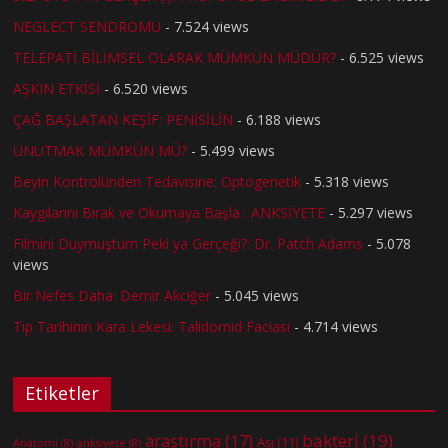
NEGLECT SENDROMU
- 7.524 views
TELEPATİ BİLİMSEL OLARAK MÜMKÜN MÜDÜR?
- 6.525 views
AŞKIN ETKİSİ
- 6.520 views
ÇAĞ BAŞLATAN KEŞİF: PENİSİLİN
- 6.188 views
UNUTMAK MÜMKÜN MÜ?
- 5.499 views
Beyin Kontrolünden Tedavisine: Optogenetik
- 5.318 views
Kaygılarını Bırak ve Okumaya Başla : ANKSİYETE
- 5.297 views
Filmini Duymuştum Peki ya Gerçeği?: Dr. Patch Adams
- 5.078
views
Bir Nefes Daha: Demir Akciğer
- 5.045 views
Tıp Tarihinin Kara Lekesi: Talidomid Faciası
- 4.714 views
Etiketler
bakteri
(19)
araştırma
(17)
Aşı
(11)
Anatomi
(8)
anksiyete
(8)