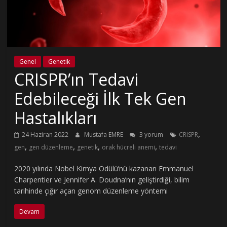
Genel
Genetik
CRISPR’ın Tedavi
Edebileceği İlk Tek Gen
Hastalıkları
,
24 Haziran 2022
Mustafa EMRE
3 yorum
CRISPR
,
,
,
,
gen
gen düzenleme
genetik
orak hücreli anemi
tedavi
2020 yılında Nobel Kimya Ödülü’nü kazanan Emmanuel
Charpentier ve Jennifer A. Doudna’nın geliştirdiği, bilim
tarihinde çığır açan genom düzenleme yöntemi
Devam