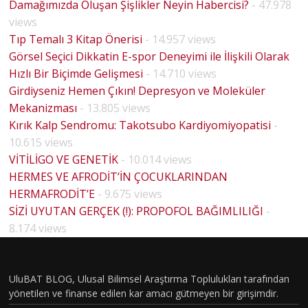
Damağımızda Oluşan Şişlikler Neyin Habercisi?
- 47.978
views
Tıp Temalı 3 Kitap Önerisi
- 14.957 views
Görsel Seçici Dikkatin E-spor Deneyimi ile İlişkili Olarak
Hızlı Bir Biçimde Gelişmesi
- 14.710 views
Girdiyseniz Hemen Çıkın! Depresyon ve Moleküler
Mekanizması
- 13.805 views
Kırık Kalp Sendromu: Takotsubo Kardiyomiyopatisi
-
10.615 views
VİTİLİGO VE GENETİK
- 10.014 views
HERMES VE AFRODİT’İN ÇOCUKLARINDAN
HERMAFRODİT’E
- 9.675 views
BİYOLO
SİZİ UYUTAN GERÇEK (!): PROPOFOL BAĞIMLILIĞI
-
JİK
8.174 views
CİNSİYE
T VE
UluBAT BLOG, Ulusal Bilimsel Araştırma Toplulukları tarafından
TOPLU
yönetilen ve finanse edilen kar amacı gütmeyen bir girişimdir.