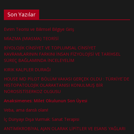
Son Yazılar
Evrim Teorisi ve Bilimsel Bilgiye Giriş
MİAZMA (MIASMA) TEORİSİ
BİYOLOJİK CİNSİYET VE TOPLUMSAL CİNSİYET
KAVRAMLARININ FARKINI İNSAN FİZYOLOJİSİ VE TARİHSEL
SÜREÇ BAĞLAMINDA İNCELEYELİM
KIRIK KALPLER DURAĞI
HOUSE MD PİLOT BÖLÜM VAKASI GERÇEK OLDU : TÜRKİYE´DE
HİSTOPATOLOJİK OLARAKTANISI KONULMUŞ BİR
NÖROSİSTİSERKOZ OLGUSU
Anaksimenes: Milet Okulunun Son Üyesi
Veba, ama danslı olanı!
İç Dünyayı Dışa Vurmak: Sanat Terapisi
ANTİMİKROBİYAL AJAN OLARAK LİPİTLER VE ESANS YAĞLARI