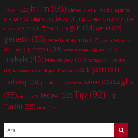
bilim
(69)
beyin
(22)
bilimsel
(14)
Bilimsel araştırma
(14)
biyografi
(15)
dna
(14)
Bilimsel çalışma
(13)
COVID-19
(12)
gen
(34)
genel
(22)
etik
(17)
doktor
(12)
Felsefe
(11)
genetik
(53)
genetik araştırma
(17)
hafıza
genom
(9)
hastalık
(19)
kanser
(14)
(11)
Hasta
(11)
hekim
(8)
kadın
(8)
makale
(45)
Mikrobiyoloji
(17)
nobel
mutasyon
(11)
psikiyatri
(31)
nöroloji
(14)
(13)
nörobilim
(8)
nöron
(8)
sağlık
Psikoloji
(28)
sanat
(23)
psikolojik
(11)
ressam
(8)
Tıp
(92)
(55)
tedavi
(32)
Tıp
sendrom
(9)
Tarihi
(33)
virüs
(12)