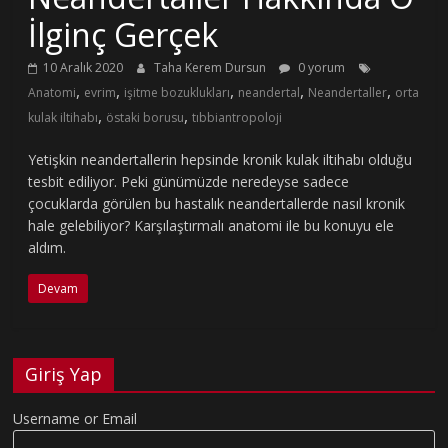
İlginç Gerçek
10 Aralık 2020
Taha Kerem Dursun
0 yorum
,
,
,
,
,
Anatomi
evrim
işitme bozuklukları
neandertal
Neandertaller
orta
,
,
kulak iltihabı
östaki borusu
tıbbiantropoloji
Yetişkin neandertallerin hepsinde kronik kulak iltihabı olduğu
tesbit ediliyor. Peki günümüzde neredeyse sadece
çocuklarda görülen bu hastalık neandertallerde nasıl kronik
hale gelebiliyor? Karşılaştırmalı anatomi ile bu konuyu ele
aldım.
Devam
Giriş Yap
Username or Email