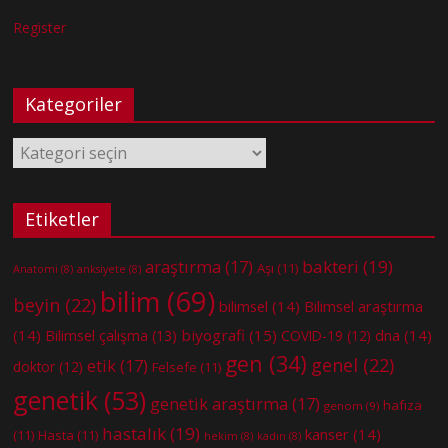
Register
Kategoriler
Kategoriler
Etiketler
bakteri
(19)
araştırma
(17)
Aşı
(11)
Anatomi
(8)
anksiyete
(8)
bilim
(69)
beyin
(22)
bilimsel
(14)
Bilimsel araştırma
(14)
biyografi
(15)
dna
(14)
Bilimsel çalışma
(13)
COVID-19
(12)
gen
(34)
genel
(22)
etik
(17)
doktor
(12)
Felsefe
(11)
genetik
(53)
genetik araştırma
(17)
hafıza
genom
(9)
hastalık
(19)
kanser
(14)
(11)
Hasta
(11)
hekim
(8)
kadın
(8)