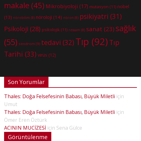
makale
(45)
Mikrobiyoloji
(17)
nobel
mutasyon
(11)
psikiyatri
(31)
nöroloji
(14)
(13)
nörobilim
(8)
nöron
(8)
sağlık
Psikoloji
(28)
sanat
(23)
psikolojik
(11)
ressam
(8)
Tıp
(92)
(55)
tedavi
(32)
Tıp
sendrom
(9)
Tarihi
(33)
virüs
(12)
Son Yorumlar
Thales: Doğa Felsefesinin Babası, Büyük Miletli
için
Umut
Thales: Doğa Felsefesinin Babası, Büyük Miletli
için
Ömer Eren Öztürk
ACININ MUCİZESİ
için
Sena Gülce
Görüntülenme