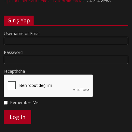
Tıp Tarihinin Kara Lekesi: Talidomid Faciası
- 4.714 views
Giriş Yap
Username or Email
Password
recapthcha
Remember Me