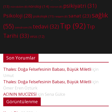
psikiyatri
(31)
nöroloji
(14)
(13)
nörobilim
(8)
nöron
(8)
sağlık
Psikoloji
(28)
sanat
(23)
psikolojik
(11)
ressam
(8)
Tıp
(92)
(55)
tedavi
(32)
Tıp
sendrom
(9)
Tarihi
(33)
virüs
(12)
Son Yorumlar
Thales: Doğa Felsefesinin Babası, Büyük Miletli
için
Umut
Thales: Doğa Felsefesinin Babası, Büyük Miletli
için
Ömer Eren Öztürk
ACININ MUCİZESİ
için
Sena Gülce
Görüntülenme