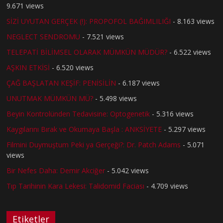
9.671 views
SİZİ UYUTAN GERÇEK (!): PROPOFOL BAĞIMLILIĞI
- 8.163 views
NEGLECT SENDROMU
- 7.521 views
TELEPATİ BİLİMSEL OLARAK MÜMKÜN MÜDÜR?
- 6.522 views
AŞKIN ETKİSİ
- 6.520 views
ÇAĞ BAŞLATAN KEŞİF: PENİSİLİN
- 6.187 views
UNUTMAK MÜMKÜN MÜ?
- 5.498 views
Beyin Kontrolünden Tedavisine: Optogenetik
- 5.316 views
Kaygılarını Bırak ve Okumaya Başla : ANKSİYETE
- 5.297 views
Filmini Duymuştum Peki ya Gerçeği?: Dr. Patch Adams
- 5.071
views
Bir Nefes Daha: Demir Akciğer
- 5.042 views
Tıp Tarihinin Kara Lekesi: Talidomid Faciası
- 4.709 views
Etiketler