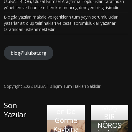
BÖLÜM
UluBAT BLOG, Ulusal Bilimsel Araştırma Toplulukları tarafından
TOPLU
yönetilen ve finanse edilen kar amacı gütmeyen bir girişimdir.
VAKASI
MSAL
Blogda yazılan makale ve içeriklerin tüm yayın sorumlulukları
GERÇEK
CİNSİYE
yazarlar ait olup telif hakları ve cezai sorumluluklar yazarlar
OLDU :
tarafından üstlenilmektedir.
T
TÜRKİY
KAVRA
E´DE
MLARIN
HİSTOP
blog@ulubat.org
BEYİN
IN
ATOLOJ
HASARI
FARKINI
İK
SONRA
İNSAN
OLARA
SI BİR
FİZYOL
Hava
Copyright 2022 UluBAT Bilişim Tüm Hakları Saklıdır.
KTANISI
MATEM
OJİSİ VE
Kirliliği
KONUL
ATİK
TARİHS
Gerçekt
Son
MUŞ
DAHİSİ
Google
EL
en De
Yazılar
BİR
OLMAK:
KIRIK
İnsan:
SÜREÇ
Görme
NÖROS
JASON
KALPLE
Brad
BAĞLA
Kaybına