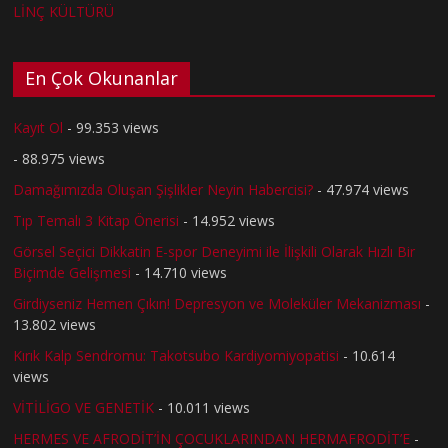
LİNÇ KÜLTÜRÜ
En Çok Okunanlar
Kayıt Ol
- 99.353 views
- 88.975 views
Damağımızda Oluşan Şişlikler Neyin Habercisi?
- 47.974 views
Tıp Temalı 3 Kitap Önerisi
- 14.952 views
Görsel Seçici Dikkatin E-spor Deneyimi ile İlişkili Olarak Hızlı Bir
Biçimde Gelişmesi
- 14.710 views
Girdiyseniz Hemen Çıkın! Depresyon ve Moleküler Mekanizması
-
13.802 views
Kırık Kalp Sendromu: Takotsubo Kardiyomiyopatisi
- 10.614
views
VİTİLİGO VE GENETİK
- 10.011 views
HERMES VE AFRODİT’İN ÇOCUKLARINDAN HERMAFRODİT’E
-