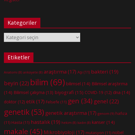
Kategoriler
Kategoriler
Etiketler
bakteri
(19)
araştırma
(17)
Aşı
(11)
Anatomi
(8)
anksiyete
(8)
bilim
(69)
beyin
(22)
bilimsel
(14)
Bilimsel araştırma
(14)
biyografi
(15)
dna
(14)
Bilimsel çalışma
(13)
COVID-19
(12)
gen
(34)
genel
(22)
etik
(17)
doktor
(12)
Felsefe
(11)
genetik
(53)
genetik araştırma
(17)
hafıza
genom
(9)
hastalık
(19)
kanser
(14)
(11)
Hasta
(11)
hekim
(8)
kadın
(8)
makale
(45)
Mikrobiyoloji
(17)
nobel
mutasyon
(11)