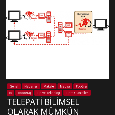
Genel
Haberler
Makale
Medya
Popüler
Tıp
Röportaj
Tıp ve Teknoloji
Tıpta Günceller
TELEPATİ BİLİMSEL
OLARAK MÜMKÜN