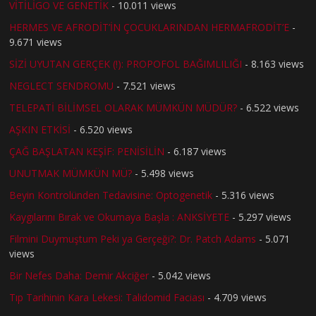
VİTİLİGO VE GENETİK
- 10.011 views
HERMES VE AFRODİT’İN ÇOCUKLARINDAN HERMAFRODİT’E
-
9.671 views
SİZİ UYUTAN GERÇEK (!): PROPOFOL BAĞIMLILIĞI
- 8.163 views
NEGLECT SENDROMU
- 7.521 views
TELEPATİ BİLİMSEL OLARAK MÜMKÜN MÜDÜR?
- 6.522 views
AŞKIN ETKİSİ
- 6.520 views
ÇAĞ BAŞLATAN KEŞİF: PENİSİLİN
- 6.187 views
UNUTMAK MÜMKÜN MÜ?
- 5.498 views
Beyin Kontrolünden Tedavisine: Optogenetik
- 5.316 views
Kaygılarını Bırak ve Okumaya Başla : ANKSİYETE
- 5.297 views
Filmini Duymuştum Peki ya Gerçeği?: Dr. Patch Adams
- 5.071
views
Bir Nefes Daha: Demir Akciğer
- 5.042 views
Tıp Tarihinin Kara Lekesi: Talidomid Faciası
- 4.709 views