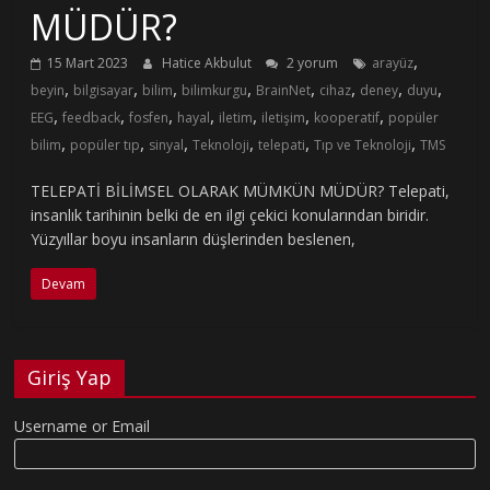
MÜDÜR?
,
15 Mart 2023
Hatice Akbulut
2 yorum
arayüz
,
,
,
,
,
,
,
,
beyin
bilgisayar
bilim
bilimkurgu
BrainNet
cihaz
deney
duyu
,
,
,
,
,
,
,
EEG
feedback
fosfen
hayal
iletim
iletişim
kooperatif
popüler
,
,
,
,
,
,
bilim
popüler tıp
sinyal
Teknoloji
telepati
Tıp ve Teknoloji
TMS
TELEPATİ BİLİMSEL OLARAK MÜMKÜN MÜDÜR? Telepati,
insanlık tarihinin belki de en ilgi çekici konularından biridir.
Yüzyıllar boyu insanların düşlerinden beslenen,
Devam
Giriş Yap
Username or Email