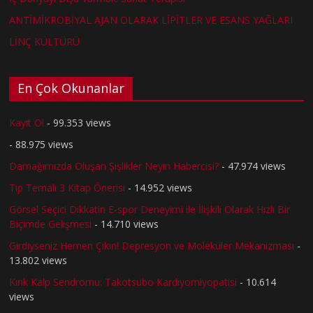
ANTİMİKROBİYAL AJAN OLARAK LİPİTLER VE ESANS YAĞLARI
LİNÇ KÜLTÜRÜ
En Çok Okunanlar
Kayıt Ol
- 99.353 views
- 88.975 views
Damağımızda Oluşan Şişlikler Neyin Habercisi?
- 47.974 views
Tıp Temalı 3 Kitap Önerisi
- 14.952 views
Görsel Seçici Dikkatin E-spor Deneyimi ile İlişkili Olarak Hızlı Bir
Biçimde Gelişmesi
- 14.710 views
Girdiyseniz Hemen Çıkın! Depresyon ve Moleküler Mekanizması
-
13.802 views
Kırık Kalp Sendromu: Takotsubo Kardiyomiyopatisi
- 10.614
views