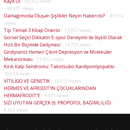
Kayıt Ol
- 99.353 views
- 88.975 views
Damağımızda Oluşan Şişlikler Neyin Habercisi?
- 47.974
views
Tıp Temalı 3 Kitap Önerisi
- 14.952 views
Görsel Seçici Dikkatin E-spor Deneyimi ile İlişkili Olarak
Hızlı Bir Biçimde Gelişmesi
- 14.710 views
Girdiyseniz Hemen Çıkın! Depresyon ve Moleküler
Mekanizması
- 13.802 views
Kırık Kalp Sendromu: Takotsubo Kardiyomiyopatisi
-
10.614 views
VİTİLİGO VE GENETİK
- 10.011 views
HERMES VE AFRODİT’İN ÇOCUKLARINDAN
HERMAFRODİT’E
- 9.671 views
BİYOLO
SİZİ UYUTAN GERÇEK (!): PROPOFOL BAĞIMLILIĞI
-
HOUSE
JİK
8.163 views
MD
CİNSİYE
PİLOT
T VE