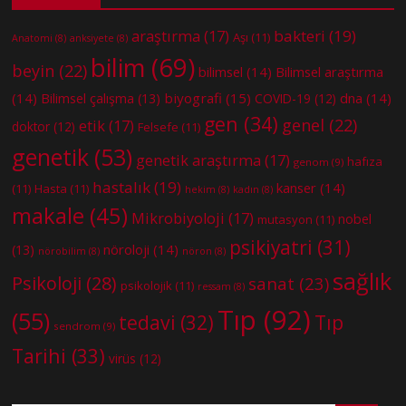
bakteri
(19)
araştırma
(17)
Aşı
(11)
Anatomi
(8)
anksiyete
(8)
bilim
(69)
beyin
(22)
bilimsel
(14)
Bilimsel araştırma
(14)
biyografi
(15)
dna
(14)
Bilimsel çalışma
(13)
COVID-19
(12)
gen
(34)
genel
(22)
etik
(17)
doktor
(12)
Felsefe
(11)
genetik
(53)
genetik araştırma
(17)
hafıza
genom
(9)
hastalık
(19)
kanser
(14)
(11)
Hasta
(11)
hekim
(8)
kadın
(8)
makale
(45)
Mikrobiyoloji
(17)
nobel
mutasyon
(11)
psikiyatri
(31)
nöroloji
(14)
(13)
nörobilim
(8)
nöron
(8)
sağlık
Psikoloji
(28)
sanat
(23)
psikolojik
(11)
ressam
(8)
Tıp
(92)
(55)
tedavi
(32)
Tıp
sendrom
(9)
Tarihi
(33)
virüs
(12)