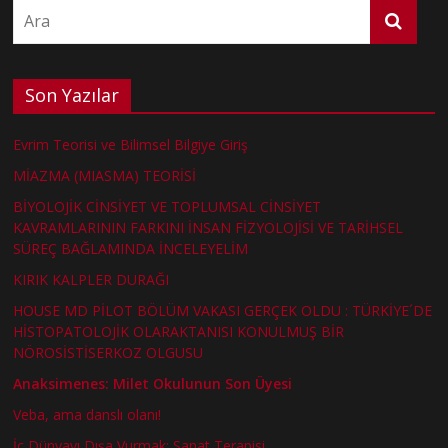
Son Yazılar
Evrim Teorisi ve Bilimsel Bilgiye Giriş
MİAZMA (MIASMA) TEORİSİ
BİYOLOJİK CİNSİYET VE TOPLUMSAL CİNSİYET
KAVRAMLARININ FARKINI İNSAN FİZYOLOJİSİ VE TARİHSEL
SÜREÇ BAĞLAMINDA İNCELEYELİM
KIRIK KALPLER DURAĞI
HOUSE MD PİLOT BÖLÜM VAKASI GERÇEK OLDU : TÜRKİYE´DE
HİSTOPATOLOJİK OLARAKTANISI KONULMUŞ BİR
NÖROSİSTİSERKOZ OLGUSU
Anaksimenes: Milet Okulunun Son Üyesi
Veba, ama danslı olanı!
İç Dünyayı Dışa Vurmak: Sanat Terapisi