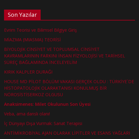
Son Yazılar
Evrim Teorisi ve Bilimsel Bilgiye Giriş
MİAZMA (MIASMA) TEORİSİ
BİYOLOJİK CİNSİYET VE TOPLUMSAL CİNSİYET
KAVRAMLARININ FARKINI İNSAN FİZYOLOJİSİ VE TARİHSEL
SÜREÇ BAĞLAMINDA İNCELEYELİM
KIRIK KALPLER DURAĞI
HOUSE MD PİLOT BÖLÜM VAKASI GERÇEK OLDU : TÜRKİYE´DE
HİSTOPATOLOJİK OLARAKTANISI KONULMUŞ BİR
NÖROSİSTİSERKOZ OLGUSU
Anaksimenes: Milet Okulunun Son Üyesi
Veba, ama danslı olanı!
İç Dünyayı Dışa Vurmak: Sanat Terapisi
ANTİMİKROBİYAL AJAN OLARAK LİPİTLER VE ESANS YAĞLARI