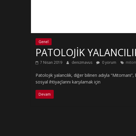
Genel
PATOLOJİK YALANCILI
7 Nisan 2019
denizmavus
0 yorum
mito
Patolojik yalancılık, diğer bilinen adıyla “Mitomani”
sosyal ihtiyaçlarını karşılamak için
Devam