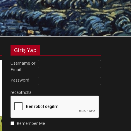
Giriş Yap
Username or
Email
Password
recapthcha
Remember Me