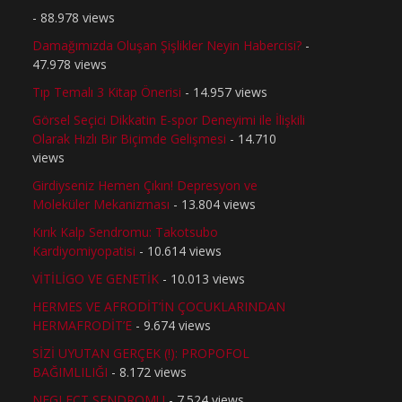
- 88.978 views
Damağımızda Oluşan Şişlikler Neyin Habercisi?
-
47.978 views
Tıp Temalı 3 Kitap Önerisi
- 14.957 views
Görsel Seçici Dikkatin E-spor Deneyimi ile İlişkili
Olarak Hızlı Bir Biçimde Gelişmesi
- 14.710
views
Girdiyseniz Hemen Çıkın! Depresyon ve
Moleküler Mekanizması
- 13.804 views
Kırık Kalp Sendromu: Takotsubo
Kardiyomiyopatisi
- 10.614 views
VİTİLİGO VE GENETİK
- 10.013 views
HERMES VE AFRODİT’İN ÇOCUKLARINDAN
HERMAFRODİT’E
- 9.674 views
SİZİ UYUTAN GERÇEK (!): PROPOFOL
BAĞIMLILIĞI
- 8.172 views
NEGLECT SENDROMU
- 7.524 views