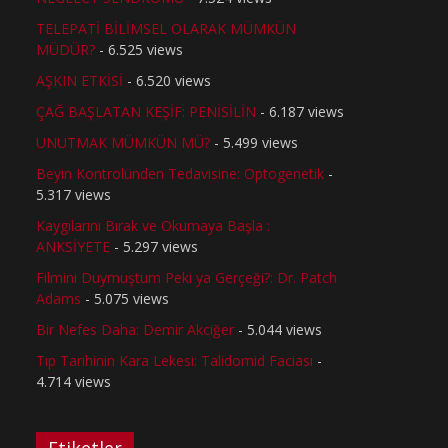
TELEPATİ BİLİMSEL OLARAK MÜMKÜN
MÜDÜR?
- 6.525 views
AŞKIN ETKİSİ
- 6.520 views
ÇAĞ BAŞLATAN KEŞİF: PENİSİLİN
- 6.187 views
UNUTMAK MÜMKÜN MÜ?
- 5.499 views
Beyin Kontrolünden Tedavisine: Optogenetik
-
5.317 views
Kaygılarını Bırak ve Okumaya Başla :
ANKSİYETE
- 5.297 views
Filmini Duymuştum Peki ya Gerçeği?: Dr. Patch
Adams
- 5.075 views
Bir Nefes Daha: Demir Akciğer
- 5.044 views
Tıp Tarihinin Kara Lekesi: Talidomid Faciası
-
4.714 views
Etiketler