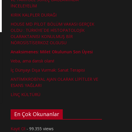
İNCELEYELİM
KIRIK KALPLER DURAĞI
HOUSE MD PİLOT BÖLÜM VAKASI GERÇEK
OLDU : TÜRKİYE´DE HİSTOPATOLOJİK
OLARAKTANISI KONULMUŞ BİR
NÖROSİSTİSERKOZ OLGUSU
Anaksimenes: Milet Okulunun Son Üyesi
Veba, ama danslı olanı!
İç Dünyayı Dışa Vurmak: Sanat Terapisi
ANTİMİKROBİYAL AJAN OLARAK LİPİTLER VE
ESANS YAĞLARI
LİNÇ KÜLTÜRÜ
En Çok Okunanlar
Kayıt Ol
- 99.355 views