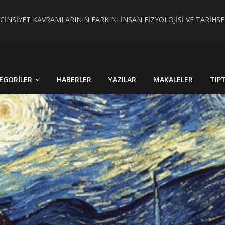
 CİNSİYET KAVRAMLARININ FARKINI İNSAN FİZYOLOJİSİ VE TARİH
RÇEK OLDU : TÜRKİYE´DE HİSTOPATOLOJİK OLARAKTANISI KONU
EGORILER
HABERLER
YAZILAR
MAKALELER
TIP