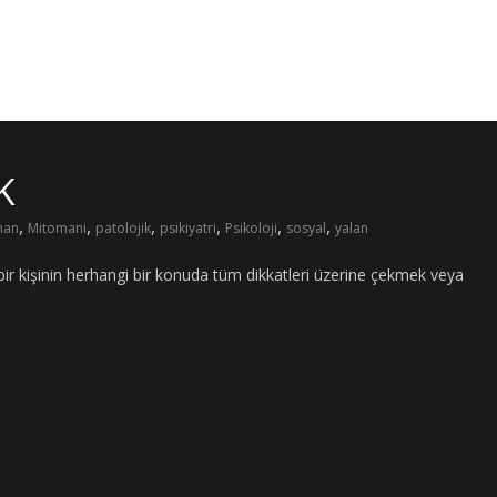
K
,
,
,
,
,
,
man
Mitomani
patolojik
psikiyatri
Psikoloji
sosyal
yalan
, bir kişinin herhangi bir konuda tüm dikkatleri üzerine çekmek veya