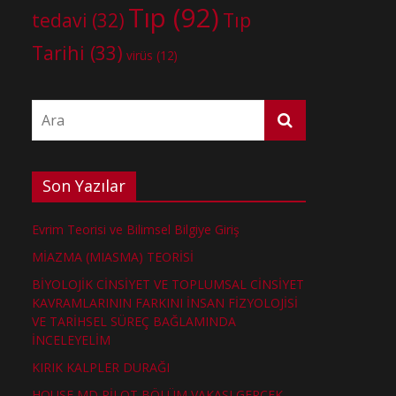
Tıp
(92)
tedavi
(32)
Tıp
Tarihi
(33)
virüs
(12)
Son Yazılar
Evrim Teorisi ve Bilimsel Bilgiye Giriş
MİAZMA (MIASMA) TEORİSİ
BİYOLOJİK CİNSİYET VE TOPLUMSAL CİNSİYET
KAVRAMLARININ FARKINI İNSAN FİZYOLOJİSİ
VE TARİHSEL SÜREÇ BAĞLAMINDA
İNCELEYELİM
KIRIK KALPLER DURAĞI
HOUSE MD PİLOT BÖLÜM VAKASI GERÇEK