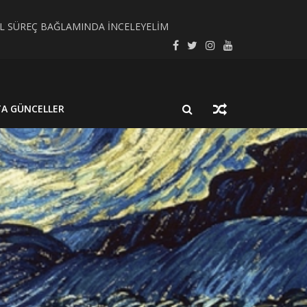
SEL SÜREÇ BAĞLAMINDA İNCELEYELİM
LMUŞ BİR NÖROSİSTİSERKOZ OLGUSU
TA GÜNCELLER