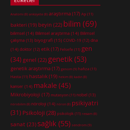
araştırma
(17)
Aşı
(11)
Anatomi
(8)
anksiyete
(8)
bilim
(69)
beyin
(22)
bakteri
(19)
bilimsel
(14)
Bilimsel araştırma
(14)
Bilimsel
biyografi
(15)
dna
çalışma
(13)
COVID-19
(12)
gen
etik
(17)
(14)
doktor
(12)
Felsefe
(11)
genetik
(53)
(34)
genel
(22)
genetik araştırma
(17)
hafıza
(11)
genom
(9)
hastalık
(19)
Hasta
(11)
hekim
(8)
kadın
(8)
makale
(45)
kanser
(14)
Mikrobiyoloji
(17)
nobel
(13)
mutasyon
(11)
psikiyatri
nöroloji
(14)
nörobilim
(8)
nöron
(8)
(31)
Psikoloji
(28)
psikolojik
(11)
ressam
(8)
sağlık
(55)
sanat
(23)
sendrom
(9)