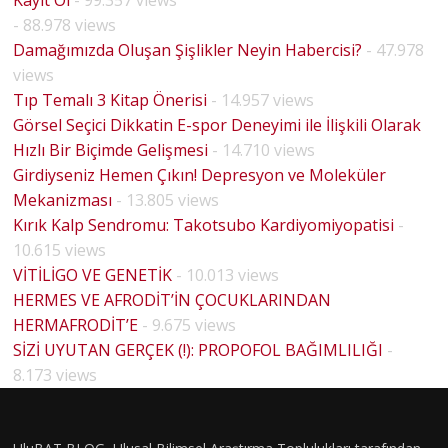
Kayıt Ol
- 99.357 views
- 88.978 views
Damağımızda Oluşan Şişlikler Neyin Habercisi?
- 47.978
views
Tıp Temalı 3 Kitap Önerisi
- 14.957 views
Görsel Seçici Dikkatin E-spor Deneyimi ile İlişkili Olarak
Hızlı Bir Biçimde Gelişmesi
- 14.710 views
Girdiyseniz Hemen Çıkın! Depresyon ve Moleküler
Mekanizması
- 13.805 views
Kırık Kalp Sendromu: Takotsubo Kardiyomiyopatisi
-
10.615 views
VİTİLİGO VE GENETİK
- 10.013 views
HERMES VE AFRODİT’İN ÇOCUKLARINDAN
HERMAFRODİT’E
- 9.675 views
SİZİ UYUTAN GERÇEK (!): PROPOFOL BAĞIMLILIĞI
-
8.173 views