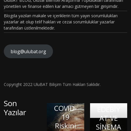
UluBAT BLOG, Ulusal Bilimsel Araştırma Toplulukları tarafından
yönetilen ve finanse edilen kar amacı gütmeyen bir girişimdir.
Blogda yazılan makale ve içeriklerin tüm yayın sorumlulukları
yazarlar ait olup telif hakları ve cezai sorumluluklar yazarlar
tarafından üstlenilmektedir.
blog@ulubat.org
Neande
TARİHİ
rtallerd
N EN
en
GİZEML
Miras
İ
Copyright 2022 UluBAT Bilişim Tüm Hakları Saklıdır.
İç
Aldığım
COVİD-
SALGINI
Dünyay
ız DNA,
19
–
Son
Balond
ı Dışa
COVID-
Patoge
EDEBİY
Yazılar
Vurmak
aki
19
nezi ve
AT VE
: Sanat
Çocuk:
Riskini
LİNÇ
Sitokin
SİNEMA