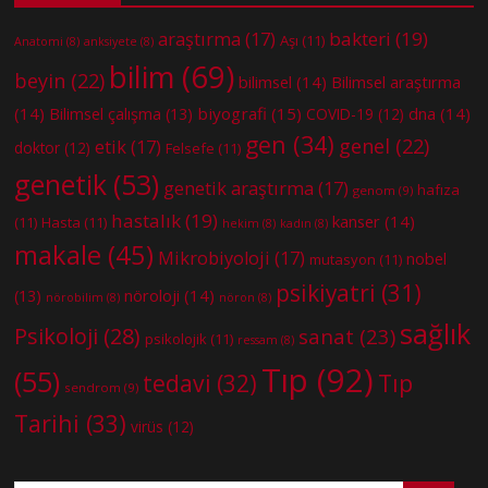
bakteri
(19)
araştırma
(17)
Aşı
(11)
Anatomi
(8)
anksiyete
(8)
bilim
(69)
beyin
(22)
bilimsel
(14)
Bilimsel araştırma
(14)
biyografi
(15)
dna
(14)
Bilimsel çalışma
(13)
COVID-19
(12)
gen
(34)
genel
(22)
etik
(17)
doktor
(12)
Felsefe
(11)
genetik
(53)
genetik araştırma
(17)
hafıza
genom
(9)
hastalık
(19)
kanser
(14)
(11)
Hasta
(11)
hekim
(8)
kadın
(8)
makale
(45)
Mikrobiyoloji
(17)
nobel
mutasyon
(11)
psikiyatri
(31)
nöroloji
(14)
(13)
nörobilim
(8)
nöron
(8)
sağlık
Psikoloji
(28)
sanat
(23)
psikolojik
(11)
ressam
(8)
Tıp
(92)
(55)
tedavi
(32)
Tıp
sendrom
(9)
Tarihi
(33)
virüs
(12)