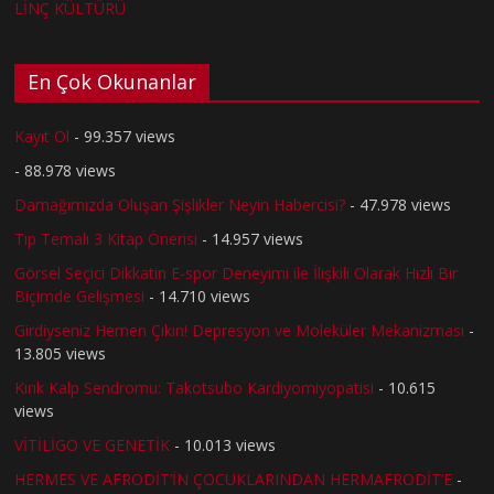
LİNÇ KÜLTÜRÜ
En Çok Okunanlar
Kayıt Ol
- 99.357 views
- 88.978 views
Damağımızda Oluşan Şişlikler Neyin Habercisi?
- 47.978 views
Tıp Temalı 3 Kitap Önerisi
- 14.957 views
Görsel Seçici Dikkatin E-spor Deneyimi ile İlişkili Olarak Hızlı Bir
Biçimde Gelişmesi
- 14.710 views
Girdiyseniz Hemen Çıkın! Depresyon ve Moleküler Mekanizması
-
13.805 views
Kırık Kalp Sendromu: Takotsubo Kardiyomiyopatisi
- 10.615
views
VİTİLİGO VE GENETİK
- 10.013 views
HERMES VE AFRODİT’İN ÇOCUKLARINDAN HERMAFRODİT’E
-