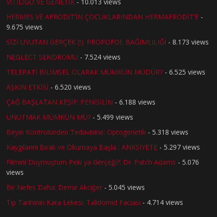
VİTİLİGO VE GENETİK
- 10.013 views
HERMES VE AFRODİT’İN ÇOCUKLARINDAN HERMAFRODİT’E
-
9.675 views
SİZİ UYUTAN GERÇEK (!): PROPOFOL BAĞIMLILIĞI
- 8.173 views
NEGLECT SENDROMU
- 7.524 views
TELEPATİ BİLİMSEL OLARAK MÜMKÜN MÜDÜR?
- 6.525 views
AŞKIN ETKİSİ
- 6.520 views
ÇAĞ BAŞLATAN KEŞİF: PENİSİLİN
- 6.188 views
UNUTMAK MÜMKÜN MÜ?
- 5.499 views
Beyin Kontrolünden Tedavisine: Optogenetik
- 5.318 views
Kaygılarını Bırak ve Okumaya Başla : ANKSİYETE
- 5.297 views
Filmini Duymuştum Peki ya Gerçeği?: Dr. Patch Adams
- 5.076
views
Bir Nefes Daha: Demir Akciğer
- 5.045 views
Tıp Tarihinin Kara Lekesi: Talidomid Faciası
- 4.714 views