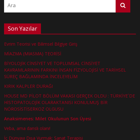
Son Yazılar
Evrim Teorisi ve Bilimsel Bilgiye Giriş
MİAZMA (MIASMA) TEORİSİ
BİYOLOJİK CİNSİYET VE TOPLUMSAL CİNSİYET
KAVRAMLARININ FARKINI İNSAN FİZYOLOJİSİ VE TARİHSEL
SÜREÇ BAĞLAMINDA İNCELEYELİM
KIRIK KALPLER DURAĞI
HOUSE MD PİLOT BÖLÜM VAKASI GERÇEK OLDU : TÜRKİYE´DE
HİSTOPATOLOJİK OLARAKTANISI KONULMUŞ BİR
NÖROSİSTİSERKOZ OLGUSU
Anaksimenes: Milet Okulunun Son Üyesi
Veba, ama danslı olanı!
İç Dünyayı Dışa Vurmak: Sanat Terapisi