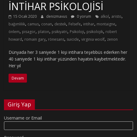
İNTİHAR PSİKOLOJİSİ
,
,
15 Ocak 2020
denizmavus
0 yorum
alkol
aristo
,
,
,
,
,
,
,
bağımlılık
camus
conan
destek
Felsefe
intihar
montaigne
,
,
,
,
,
,
önlem
pisagor
platon
psikiyatri
Psikoloji
psikolojik
robert
,
,
,
,
,
howard
romain gary
rönesans
suicide
virginia woolf
zenon
Dünyada her 3 saniyede 1 kişi intihara teşebbüs ederken her
40 saniyede 1 kişi intihar yüzünden hayatını kaybetmektedir.
Her yıl
Devam
Giriş Yap
Username or Email