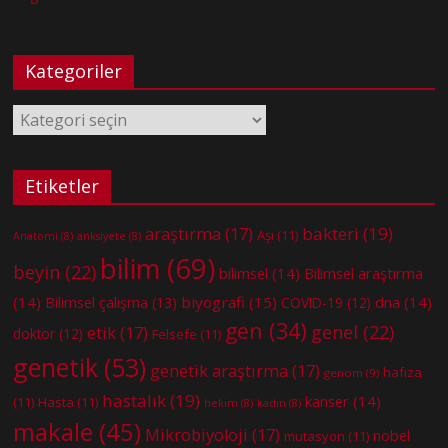
Kategoriler
Kategoriler
Etiketler
bakteri
(19)
araştırma
(17)
Aşı
(11)
Anatomi
(8)
anksiyete
(8)
bilim
(69)
beyin
(22)
bilimsel
(14)
Bilimsel araştırma
(14)
biyografi
(15)
dna
(14)
Bilimsel çalışma
(13)
COVID-19
(12)
gen
(34)
genel
(22)
etik
(17)
doktor
(12)
Felsefe
(11)
genetik
(53)
genetik araştırma
(17)
hafıza
genom
(9)
hastalık
(19)
kanser
(14)
(11)
Hasta
(11)
hekim
(8)
kadın
(8)
makale
(45)
Mikrobiyoloji
(17)
nobel
mutasyon
(11)