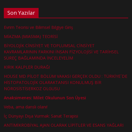
Son Yazılar
Evrim Teorisi ve Bilimsel Bilgiye Giriş
MİAZMA (MIASMA) TEORİSİ
BİYOLOJİK CİNSİYET VE TOPLUMSAL CİNSİYET
KAVRAMLARININ FARKINI İNSAN FİZYOLOJİSİ VE TARİHSEL
SÜREÇ BAĞLAMINDA İNCELEYELİM
KIRIK KALPLER DURAĞI
HOUSE MD PİLOT BÖLÜM VAKASI GERÇEK OLDU : TÜRKİYE´DE
HİSTOPATOLOJİK OLARAKTANISI KONULMUŞ BİR
NÖROSİSTİSERKOZ OLGUSU
Anaksimenes: Milet Okulunun Son Üyesi
Veba, ama danslı olanı!
İç Dünyayı Dışa Vurmak: Sanat Terapisi
ANTİMİKROBİYAL AJAN OLARAK LİPİTLER VE ESANS YAĞLARI