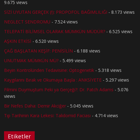
9.675 views
SİZİ UYUTAN GERÇEK (!): PROPOFOL BAĞIMLILIĞI
- 8.173 views
NEGLECT SENDROMU
- 7.524 views
TELEPATİ BİLİMSEL OLARAK MÜMKÜN MÜDÜR?
- 6.525 views
AŞKIN ETKİSİ
- 6.520 views
ÇAĞ BAŞLATAN KEŞİF: PENİSİLİN
- 6.188 views
UNUTMAK MÜMKÜN MÜ?
- 5.499 views
Beyin Kontrolünden Tedavisine: Optogenetik
- 5.318 views
Kaygılarını Bırak ve Okumaya Başla : ANKSİYETE
- 5.297 views
Filmini Duymuştum Peki ya Gerçeği?: Dr. Patch Adams
- 5.076
views
Bir Nefes Daha: Demir Akciğer
- 5.045 views
Tıp Tarihinin Kara Lekesi: Talidomid Faciası
- 4.714 views
Etiketler