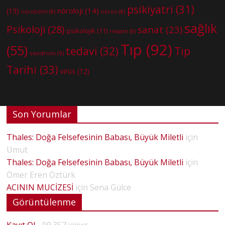
psikiyatri
(31)
nöroloji
(14)
(13)
nörobilim
(8)
nöron
(8)
sağlık
Psikoloji
(28)
sanat
(23)
psikolojik
(11)
ressam
(8)
Tıp
(92)
(55)
tedavi
(32)
Tıp
sendrom
(9)
Tarihi
(33)
virüs
(12)
Son Yorumlar
Thales: Doğa Felsefesinin Babası, Büyük Miletli
için
Umut
Thales: Doğa Felsefesinin Babası, Büyük Miletli
için
Ömer Eren Öztürk
ACININ MUCİZESİ
için
Sena Gülce
Görüntülenme