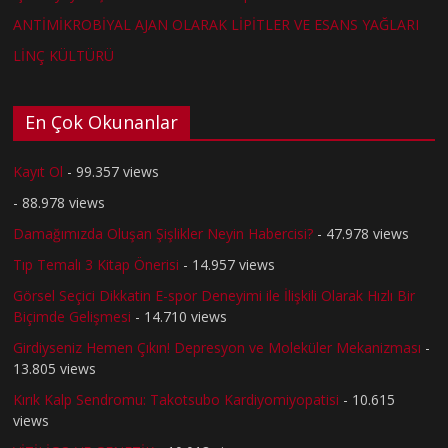
ANTİMİKROBİYAL AJAN OLARAK LİPİTLER VE ESANS YAĞLARI
LİNÇ KÜLTÜRÜ
En Çok Okunanlar
Kayıt Ol
- 99.357 views
- 88.978 views
Damağımızda Oluşan Şişlikler Neyin Habercisi?
- 47.978 views
Tıp Temalı 3 Kitap Önerisi
- 14.957 views
Görsel Seçici Dikkatin E-spor Deneyimi ile İlişkili Olarak Hızlı Bir
Biçimde Gelişmesi
- 14.710 views
Girdiyseniz Hemen Çıkın! Depresyon ve Moleküler Mekanizması
-
13.805 views
Kırık Kalp Sendromu: Takotsubo Kardiyomiyopatisi
- 10.615
views