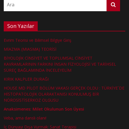
Son Yazılar
Evrim Teorisi ve Bilimsel Bilgiye Giriş
MİAZMA (MIASMA) TEORİSİ
BİYOLOJİK CİNSİYET VE TOPLUMSAL CİNSİYET
KAVRAMLARININ FARKINI İNSAN FİZYOLOJİSİ VE TARİHSEL
SÜREÇ BAĞLAMINDA İNCELEYELİM
KIRIK KALPLER DURAĞI
HOUSE MD PİLOT BÖLÜM VAKASI GERÇEK OLDU : TÜRKİYE´DE
HİSTOPATOLOJİK OLARAKTANISI KONULMUŞ BİR
NÖROSİSTİSERKOZ OLGUSU
Anaksimenes: Milet Okulunun Son Üyesi
Veba, ama danslı olanı!
İç Dünyayı Dışa Vurmak: Sanat Terapisi