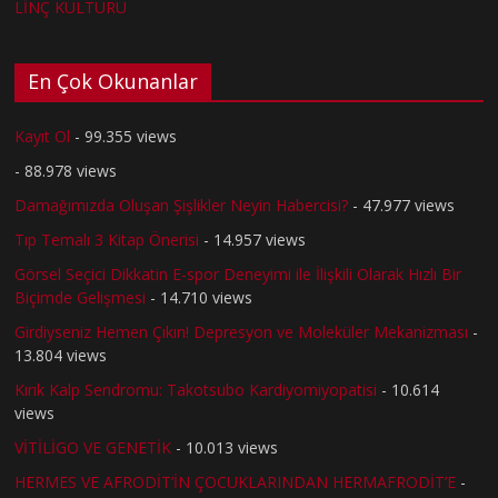
LİNÇ KÜLTÜRÜ
En Çok Okunanlar
Kayıt Ol
- 99.355 views
- 88.978 views
Damağımızda Oluşan Şişlikler Neyin Habercisi?
- 47.977 views
Tıp Temalı 3 Kitap Önerisi
- 14.957 views
Görsel Seçici Dikkatin E-spor Deneyimi ile İlişkili Olarak Hızlı Bir
Biçimde Gelişmesi
- 14.710 views
Girdiyseniz Hemen Çıkın! Depresyon ve Moleküler Mekanizması
-
13.804 views
Kırık Kalp Sendromu: Takotsubo Kardiyomiyopatisi
- 10.614
views
VİTİLİGO VE GENETİK
- 10.013 views
HERMES VE AFRODİT’İN ÇOCUKLARINDAN HERMAFRODİT’E
-