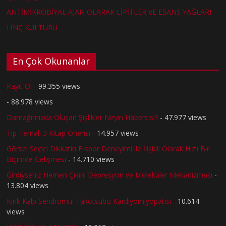
ANTİMİKROBİYAL AJAN OLARAK LİPİTLER VE ESANS YAĞLARI
LİNÇ KÜLTÜRÜ
En Çok Okunanlar
Kayıt Ol
- 99.355 views
- 88.978 views
Damağımızda Oluşan Şişlikler Neyin Habercisi?
- 47.977 views
Tıp Temalı 3 Kitap Önerisi
- 14.957 views
Görsel Seçici Dikkatin E-spor Deneyimi ile İlişkili Olarak Hızlı Bir
Biçimde Gelişmesi
- 14.710 views
Girdiyseniz Hemen Çıkın! Depresyon ve Moleküler Mekanizması
-
13.804 views
Kırık Kalp Sendromu: Takotsubo Kardiyomiyopatisi
- 10.614
views