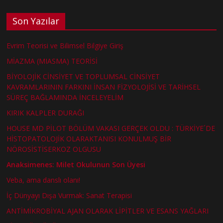
Son Yazılar
Evrim Teorisi ve Bilimsel Bilgiye Giriş
MİAZMA (MIASMA) TEORİSİ
BİYOLOJİK CİNSİYET VE TOPLUMSAL CİNSİYET
KAVRAMLARININ FARKINI İNSAN FİZYOLOJİSİ VE TARİHSEL
SÜREÇ BAĞLAMINDA İNCELEYELİM
KIRIK KALPLER DURAĞI
HOUSE MD PİLOT BÖLÜM VAKASI GERÇEK OLDU : TÜRKİYE´DE
HİSTOPATOLOJİK OLARAKTANISI KONULMUŞ BİR
NÖROSİSTİSERKOZ OLGUSU
Anaksimenes: Milet Okulunun Son Üyesi
Veba, ama danslı olanı!
İç Dünyayı Dışa Vurmak: Sanat Terapisi
ANTİMİKROBİYAL AJAN OLARAK LİPİTLER VE ESANS YAĞLARI