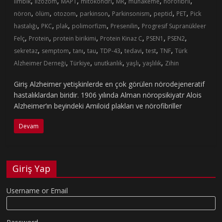
,
,
,
,
,
,
,
limbik
lizozom
MAPT
mitokondri
MR
muhakeme
nörofibril
,
,
,
,
,
,
,
nöron
ölüm
otozom
parkinson
Parkinsonism
peptid
PET
Pick
,
,
,
,
,
hastalığı
PKC
plak
polimorfizm
Presenilin
Progresif Supranükleer
,
,
,
,
,
,
Felç
Protein
protein birikimi
Protein Kinaz C
PSEN1
PSEN2
,
,
,
,
,
,
,
,
sekretaz
semptom
tanı
tau
TDP-43
tedavi
test
TNF
Türk
,
,
,
,
,
Alzheimer Derneği
Türkiye
unutkanlık
yaşlı
yaşlılık
Zihin
Giriş Alzheimer yetişkinlerde en çok görülen nörodejeneratif
hastalıklardan biridir. 1906 yılında Alman nöropsikiyatr Alois
Alzheimer’ın beyindeki Amiloid plakları ve nörofibriller
Devam
Giriş Yap
Username or Email