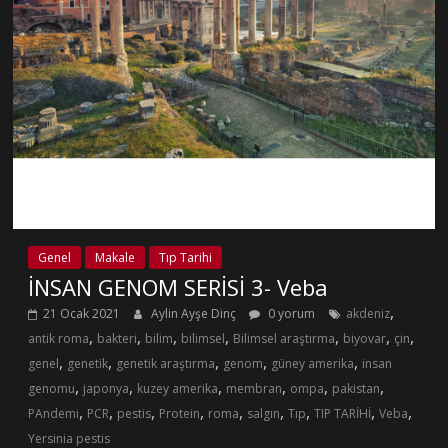
Genel
Makale
Tıp Tarihi
İNSAN GENOM SERİSİ 3- Veba
,
21 Ocak 2021
Aylin Ayşe Dinç
0 yorum
akdeniz
,
,
,
,
,
,
,
antik roma
bakteri
bilim
bilimsel
Bilimsel araştırma
biyovar
çin
,
,
,
,
,
genel
genetik
genetik araştırma
genom
güney amerika
insan
,
,
,
,
,
,
genomu
japonya
kuzey amerika
membran
ompa
pakistan
,
,
,
,
,
,
,
,
,
PAndemi
PCR
pestis
Protein
roma
salgın
Tıp
TIP TARİHİ
Veba
Yersinia pestis