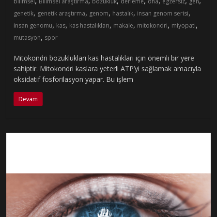
,
,
,
,
,
,
,
bilimsel
Bilimsel araştırma
bozukluk
derleme
dna
egzersiz
gen
,
,
,
,
,
genetik
genetik araştırma
genom
hastalık
insan genom serisi
,
,
,
,
,
,
insan genomu
kas
kas hastalıkları
makale
mitokondri
miyopati
,
mutasyon
spor
Mitokondri bozuklukları kas hastalıkları için önemli bir yere
sahiptir. Mitokondri kaslara yeterli ATP’yi sağlamak amacıyla
oksidatif fosforilasyon yapar. Bu işlem
Devam