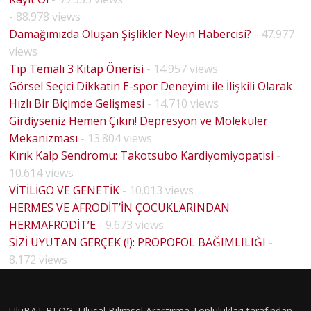
- 88.978 views
Damağımızda Oluşan Şişlikler Neyin Habercisi?
- 47.977
views
Tıp Temalı 3 Kitap Önerisi
- 14.957 views
Görsel Seçici Dikkatin E-spor Deneyimi ile İlişkili Olarak
Hızlı Bir Biçimde Gelişmesi
- 14.710 views
Girdiyseniz Hemen Çıkın! Depresyon ve Moleküler
Mekanizması
- 13.804 views
Kırık Kalp Sendromu: Takotsubo Kardiyomiyopatisi
-
10.614 views
VİTİLİGO VE GENETİK
- 10.013 views
HERMES VE AFRODİT’İN ÇOCUKLARINDAN
HERMAFRODİT’E
- 9.673 views
SİZİ UYUTAN GERÇEK (!): PROPOFOL BAĞIMLILIĞI
-
HOUSE
8.172 views
MD
PİLOT
BÖLÜM
UluBAT BLOG, Ulusal Bilimsel Araştırma Toplulukları tarafından