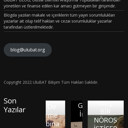
yönetilen ve finanse edilen kar amacı gütmeyen bir girişimdir.
VAKASI
Blogda yazılan makale ve içeriklerin tüm yayın sorumlulukları
GERÇEK
yazarlar ait olup telif hakları ve cezai sorumluluklar yazarlar
OLDU :
tarafından üstlenilmektedir.
TÜRKİY
E´DE
HİSTOP
blog@ulubat.org
ATOLOJ
İK
Ne
OLARA
Robot
Hava
Copyright 2022 UluBAT Bilişim Tüm Hakları Saklıdır.
KTANISI
Ne de
Kirliliği
KONUL
Anaksi
Canlı
Gerçekt
Son
MUŞ
Google
menes:
Olan
en De
Yazılar
BİR
KIRIK
İnsan:
Organiz
Milet
Görme
NÖROS
KALPLE
Brad
Okulun
malar:
Kaybına