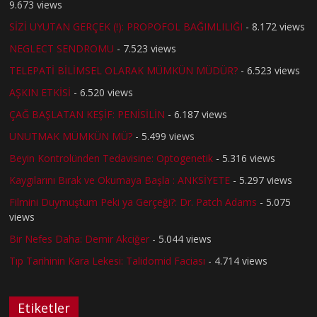
9.673 views
SİZİ UYUTAN GERÇEK (!): PROPOFOL BAĞIMLILIĞI
- 8.172 views
NEGLECT SENDROMU
- 7.523 views
TELEPATİ BİLİMSEL OLARAK MÜMKÜN MÜDÜR?
- 6.523 views
AŞKIN ETKİSİ
- 6.520 views
ÇAĞ BAŞLATAN KEŞİF: PENİSİLİN
- 6.187 views
UNUTMAK MÜMKÜN MÜ?
- 5.499 views
Beyin Kontrolünden Tedavisine: Optogenetik
- 5.316 views
Kaygılarını Bırak ve Okumaya Başla : ANKSİYETE
- 5.297 views
Filmini Duymuştum Peki ya Gerçeği?: Dr. Patch Adams
- 5.075
views
Bir Nefes Daha: Demir Akciğer
- 5.044 views
Tıp Tarihinin Kara Lekesi: Talidomid Faciası
- 4.714 views
Etiketler