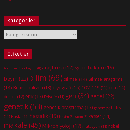
Kategoriler
Kategoriler
Etiketler
bakteri
(19)
araştırma
(17)
Aşı
(11)
Anatomi
(8)
anksiyete
(8)
bilim
(69)
beyin
(22)
bilimsel
(14)
Bilimsel araştırma
(14)
biyografi
(15)
dna
(14)
Bilimsel çalışma
(13)
COVID-19
(12)
gen
(34)
genel
(22)
etik
(17)
doktor
(12)
Felsefe
(11)
genetik
(53)
genetik araştırma
(17)
hafıza
genom
(9)
hastalık
(19)
kanser
(14)
(11)
Hasta
(11)
hekim
(8)
kadın
(8)
makale
(45)
Mikrobiyoloji
(17)
nobel
mutasyon
(11)