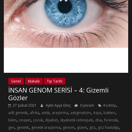
Genel
Makale
Tıp Tarihi
İNSAN GENOM SERİSİ – 4: Gizemli
Gözler
,
27 Şubat 2021
Aylin Ayşe Dinç
0 yorum
#adlitıp
,
,
,
,
,
,
,
adli genetik
afrika
antik
araştırma
astigmatizm
Asya
bakteri
,
,
,
,
,
,
,
bilim
cinayet
çocuk
diyabet
diyabetik retinopati
dna
forensik
,
,
,
,
,
,
,
gen
genetik
genetik araştırma
genom
gizem
göz
göz hastalığı