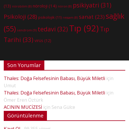
psikiyatri
(31)
nöroloji
(14)
(13)
nörobilim
(8)
nöron
(8)
sağlık
Psikoloji
(28)
sanat
(23)
psikolojik
(11)
ressam
(8)
Tıp
(92)
(55)
tedavi
(32)
Tıp
sendrom
(9)
Tarihi
(33)
virüs
(12)
Son Yorumlar
Thales: Doğa Felsefesinin Babası, Büyük Miletli
için
Umut
Thales: Doğa Felsefesinin Babası, Büyük Miletli
için
Ömer Eren Öztürk
ACININ MUCİZESİ
için
Sena Gülce
Görüntülenme
Kayıt Ol
- 99.355 views