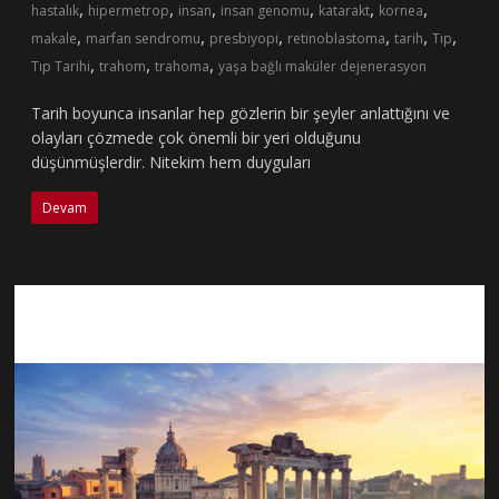
,
,
,
,
,
,
hastalık
hipermetrop
insan
insan genomu
katarakt
kornea
,
,
,
,
,
,
makale
marfan sendromu
presbiyopi
retinoblastoma
tarih
Tıp
,
,
,
Tıp Tarihi
trahom
trahoma
yaşa bağlı maküler dejenerasyon
Tarih boyunca insanlar hep gözlerin bir şeyler anlattığını ve
olayları çözmede çok önemli bir yeri olduğunu
düşünmüşlerdir. Nitekim hem duyguları
Devam