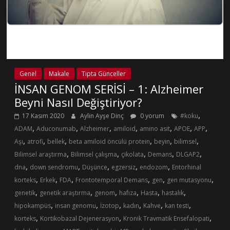
Genel
Makale
Tıpta Günceller
İNSAN GENOM SERİSİ – 1: Alzheimer
Beyni Nasıl Değiştiriyor?
,
17 Kasım 2020
Aylin Ayşe Dinç
0 yorum
#koku
,
,
,
,
,
,
,
ADAM
Aduconumab
Alzheimer
amiloid
amino asit
APOE
APP
,
,
,
,
,
,
Aşı
atrofi
bellek
beta amiloid öncülü protein
beyin
bilimsel
,
,
,
,
,
Bilimsel araştırma
Bilimsel çalışma
çikolata
Demans
DLGAP2
,
,
,
,
,
dna
down sendromu
Düşünce
egzersiz
endozom
Entorhinal
,
,
,
,
,
,
korteks
Erkek
FDA
Frontotemporal Demans
gen
gen mutasyonu
,
,
,
,
,
,
genetik
genetik araştırma
genom
hafıza
Hasta
hastalık
,
,
,
,
,
,
hipokampüs
insan genomu
İzotop
kadın
Kahve
kan testi
,
,
,
korteks
Kortikobazal Dejenerasyon
Kronik Travmatik Ensefalopati