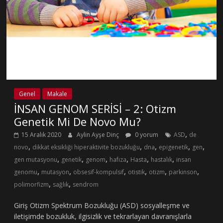
Genel
Makale
İNSAN GENOM SERİSİ – 2: Otizm
Genetik Mi De Novo Mu?
,
15 Aralık 2020
Aylin Ayşe Dinç
0 yorum
ASD
de
,
,
,
,
,
novo
dikkat eksikliği hiperaktivite bozukluğu
dna
epigenetik
gen
,
,
,
,
,
,
gen mutasyonu
genetik
genom
hafıza
Hasta
hastalık
insan
,
,
,
,
,
,
genomu
mutasyon
obsesif-kompulsif
otistik
otizm
parkinson
,
,
polimorfizm
sağlık
sendrom
Giriş Otizm Spektrum Bozukluğu (ASD) sosyalleşme ve
iletişimde bozukluk, ilgisizlik ve tekrarlayan davranışlarla