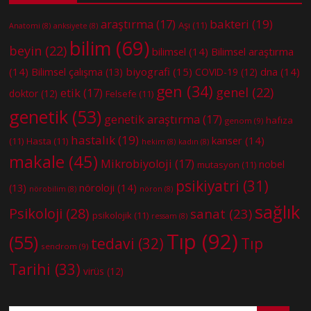
bakteri
(19)
araştırma
(17)
Aşı
(11)
Anatomi
(8)
anksiyete
(8)
bilim
(69)
beyin
(22)
bilimsel
(14)
Bilimsel araştırma
(14)
biyografi
(15)
dna
(14)
Bilimsel çalışma
(13)
COVID-19
(12)
gen
(34)
genel
(22)
etik
(17)
doktor
(12)
Felsefe
(11)
genetik
(53)
genetik araştırma
(17)
hafıza
genom
(9)
hastalık
(19)
kanser
(14)
(11)
Hasta
(11)
hekim
(8)
kadın
(8)
makale
(45)
Mikrobiyoloji
(17)
nobel
mutasyon
(11)
psikiyatri
(31)
nöroloji
(14)
(13)
nörobilim
(8)
nöron
(8)
sağlık
Psikoloji
(28)
sanat
(23)
psikolojik
(11)
ressam
(8)
Tıp
(92)
(55)
tedavi
(32)
Tıp
sendrom
(9)
Tarihi
(33)
virüs
(12)