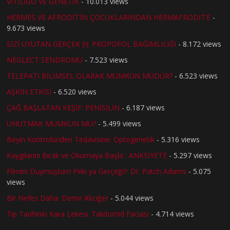
VİTİLİGO VE GENETİK
- 10.013 views
HERMES VE AFRODİT’İN ÇOCUKLARINDAN HERMAFRODİT’E
-
9.673 views
SİZİ UYUTAN GERÇEK (!): PROPOFOL BAĞIMLILIĞI
- 8.172 views
NEGLECT SENDROMU
- 7.523 views
TELEPATİ BİLİMSEL OLARAK MÜMKÜN MÜDÜR?
- 6.523 views
AŞKIN ETKİSİ
- 6.520 views
ÇAĞ BAŞLATAN KEŞİF: PENİSİLİN
- 6.187 views
UNUTMAK MÜMKÜN MÜ?
- 5.499 views
Beyin Kontrolünden Tedavisine: Optogenetik
- 5.316 views
Kaygılarını Bırak ve Okumaya Başla : ANKSİYETE
- 5.297 views
Filmini Duymuştum Peki ya Gerçeği?: Dr. Patch Adams
- 5.075
views
Bir Nefes Daha: Demir Akciğer
- 5.044 views
Tıp Tarihinin Kara Lekesi: Talidomid Faciası
- 4.714 views