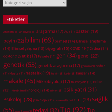
Kategoriler
Etiketler
bakteri
(19)
araştırma
(17)
Aşı
(11)
Anatomi
(8)
anksiyete
(8)
bilim
(69)
beyin
(22)
bilimsel
(14)
Bilimsel araştırma
(14)
biyografi
(15)
dna
(14)
Bilimsel çalışma
(13)
COVID-19
(12)
gen
(34)
genel
(22)
etik
(17)
doktor
(12)
Felsefe
(11)
genetik
(53)
genetik araştırma
(17)
hafıza
genom
(9)
hastalık
(19)
kanser
(14)
(11)
Hasta
(11)
hekim
(8)
kadın
(8)
makale
(45)
Mikrobiyoloji
(17)
nobel
mutasyon
(11)
psikiyatri
(31)
nöroloji
(14)
(13)
nörobilim
(8)
nöron
(8)
sağlık
Psikoloji
(28)
sanat
(23)
psikolojik
(11)
ressam
(8)
Tıp
(92)
(55)
tedavi
(32)
Tıp
sendrom
(9)