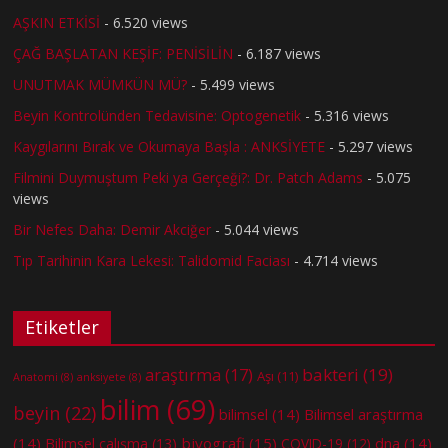
AŞKIN ETKİSİ
- 6.520 views
ÇAĞ BAŞLATAN KEŞİF: PENİSİLİN
- 6.187 views
UNUTMAK MÜMKÜN MÜ?
- 5.499 views
Beyin Kontrolünden Tedavisine: Optogenetik
- 5.316 views
Kaygılarını Bırak ve Okumaya Başla : ANKSİYETE
- 5.297 views
Filmini Duymuştum Peki ya Gerçeği?: Dr. Patch Adams
- 5.075
views
Bir Nefes Daha: Demir Akciğer
- 5.044 views
Tıp Tarihinin Kara Lekesi: Talidomid Faciası
- 4.714 views
Etiketler
bakteri
(19)
araştırma
(17)
Aşı
(11)
Anatomi
(8)
anksiyete
(8)
bilim
(69)
beyin
(22)
bilimsel
(14)
Bilimsel araştırma
(14)
biyografi
(15)
dna
(14)
Bilimsel çalışma
(13)
COVID-19
(12)