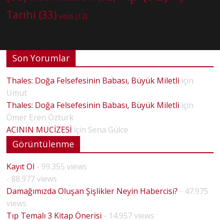
Tarihi
(33)
virüs
(12)
Son Yorumlar
Thales: Doğa Felsefesinin Babası, Büyük Miletli
için
Umut
Thales: Doğa Felsefesinin Babası, Büyük Miletli
için
Ömer Eren Öztürk
ACININ MUCİZESİ
için
Sena Gülce
Görüntülenme
Kayıt Ol
- 99.355 views
- 88.977 views
Damağımızda Oluşan Şişlikler Neyin Habercisi?
- 47.975
views
Tıp Temalı 3 Kitap Önerisi
- 14.957 views