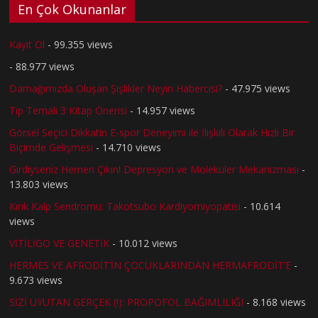
En Çok Okunanlar
Kayıt Ol
- 99.355 views
- 88.977 views
Damağımızda Oluşan Şişlikler Neyin Habercisi?
- 47.975 views
Tıp Temalı 3 Kitap Önerisi
- 14.957 views
Görsel Seçici Dikkatin E-spor Deneyimi ile İlişkili Olarak Hızlı Bir
Biçimde Gelişmesi
- 14.710 views
Girdiyseniz Hemen Çıkın! Depresyon ve Moleküler Mekanizması
-
13.803 views
Kırık Kalp Sendromu: Takotsubo Kardiyomiyopatisi
- 10.614
views
VİTİLİGO VE GENETİK
- 10.012 views
HERMES VE AFRODİT’İN ÇOCUKLARINDAN HERMAFRODİT’E
-
9.673 views
SİZİ UYUTAN GERÇEK (!): PROPOFOL BAĞIMLILIĞI
- 8.168 views