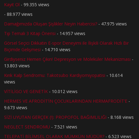
Kayıt Ol
- 99.355 views
- 88.977 views
Damağımızda Oluşan Şişlikler Neyin Habercisi?
- 47.975 views
Tıp Temalı 3 Kitap Önerisi
- 14.957 views
Görsel Seçici Dikkatin E-spor Deneyimi ile İlişkili Olarak Hızlı Bir
Biçimde Gelişmesi
- 14.710 views
Girdiyseniz Hemen Çıkın! Depresyon ve Moleküler Mekanizması
-
13.803 views
Kırık Kalp Sendromu: Takotsubo Kardiyomiyopatisi
- 10.614
views
VİTİLİGO VE GENETİK
- 10.012 views
HERMES VE AFRODİT’İN ÇOCUKLARINDAN HERMAFRODİT’E
-
9.673 views
SİZİ UYUTAN GERÇEK (!): PROPOFOL BAĞIMLILIĞI
- 8.168 views
NEGLECT SENDROMU
- 7.521 views
TELEPATİ BİLİMSEL OLARAK MÜMKÜN MÜDÜR?
- 6.523 views