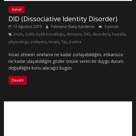
Genel
DID (Dissociative Identity Disorder)
15 Ağustos 2019
Fatmanur Banu Kandemir
3 yorum
,
,
,
,
,
,
beyin
Çoklu kişilik bozukluğu
deneyim
DID
disorders
hastalık
,
,
,
,
physcology
psikiyatri
terapi
Tıp
travma
İnsan zihninin sınırlarını ne kadar zorlayabildiğini, imkansıza
ne kadar ulaşabildiğini gözler önüne seren bir duygu durum
değişikliğini konu alacağız bugün.
Devam