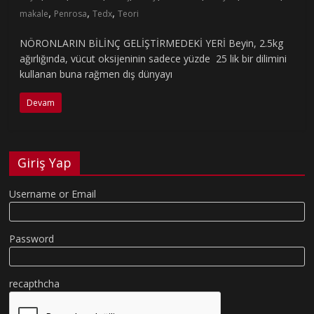
,
,
,
makale
Penrosa
Tedx
Teori
NÖRONLARIN BİLİNÇ GELİŞTİRMEDEKİ YERİ Beyin, 2.5kg
ağırlığında, vücut oksijeninin sadece yüzde 25 lik bir dilimini
kullanan buna rağmen dış dünyayı
Devam
Giriş Yap
Username or Email
Password
recapthcha