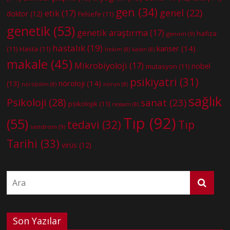
gen
(34)
genel
(22)
etik
(17)
doktor
(12)
Felsefe
(11)
genetik
(53)
genetik araştırma
(17)
hafıza
genom
(9)
hastalık
(19)
kanser
(14)
(11)
Hasta
(11)
hekim
(8)
kadın
(8)
makale
(45)
Mikrobiyoloji
(17)
nobel
mutasyon
(11)
psikiyatri
(31)
nöroloji
(14)
(13)
nörobilim
(8)
nöron
(8)
sağlık
Psikoloji
(28)
sanat
(23)
psikolojik
(11)
ressam
(8)
Tıp
(92)
(55)
tedavi
(32)
Tıp
sendrom
(9)
Tarihi
(33)
virüs
(12)
Son Yazılar