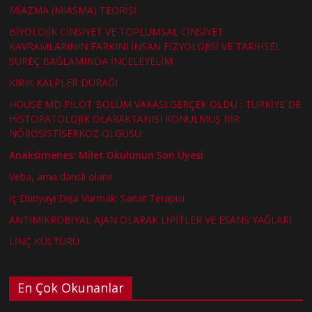
MİAZMA (MIASMA) TEORİSİ
BİYOLOJİK CİNSİYET VE TOPLUMSAL CİNSİYET
KAVRAMLARININ FARKINI İNSAN FİZYOLOJİSİ VE TARİHSEL
SÜREÇ BAĞLAMINDA İNCELEYELİM
KIRIK KALPLER DURAĞI
HOUSE MD PİLOT BÖLÜM VAKASI GERÇEK OLDU : TÜRKİYE´DE
HİSTOPATOLOJİK OLARAKTANISI KONULMUŞ BİR
NÖROSİSTİSERKOZ OLGUSU
Anaksimenes: Milet Okulunun Son Üyesi
Veba, ama danslı olanı!
İç Dünyayı Dışa Vurmak: Sanat Terapisi
ANTİMİKROBİYAL AJAN OLARAK LİPİTLER VE ESANS YAĞLARI
LİNÇ KÜLTÜRÜ
En Çok Okunanlar