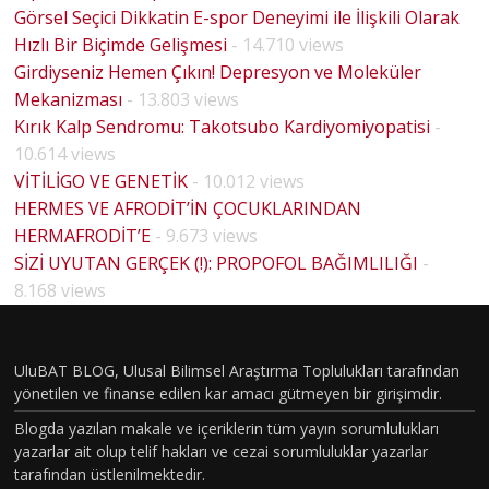
Görsel Seçici Dikkatin E-spor Deneyimi ile İlişkili Olarak
Hızlı Bir Biçimde Gelişmesi
- 14.710 views
Girdiyseniz Hemen Çıkın! Depresyon ve Moleküler
Mekanizması
- 13.803 views
Kırık Kalp Sendromu: Takotsubo Kardiyomiyopatisi
-
10.614 views
VİTİLİGO VE GENETİK
- 10.012 views
HERMES VE AFRODİT’İN ÇOCUKLARINDAN
HERMAFRODİT’E
- 9.673 views
BİYOLO
SİZİ UYUTAN GERÇEK (!): PROPOFOL BAĞIMLILIĞI
-
JİK
8.168 views
CİNSİYE
T VE
UluBAT BLOG, Ulusal Bilimsel Araştırma Toplulukları tarafından
TOPLU
yönetilen ve finanse edilen kar amacı gütmeyen bir girişimdir.
MSAL
Blogda yazılan makale ve içeriklerin tüm yayın sorumlulukları
CİNSİYE
yazarlar ait olup telif hakları ve cezai sorumluluklar yazarlar
tarafından üstlenilmektedir.
T