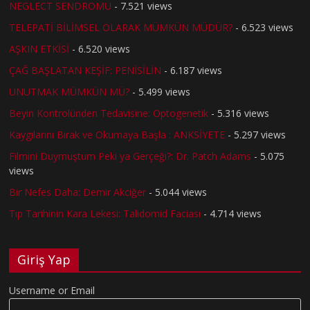
NEGLECT SENDROMU
- 7.521 views
TELEPATİ BİLİMSEL OLARAK MÜMKÜN MÜDÜR?
- 6.523 views
AŞKIN ETKİSİ
- 6.520 views
ÇAĞ BAŞLATAN KEŞİF: PENİSİLİN
- 6.187 views
UNUTMAK MÜMKÜN MÜ?
- 5.499 views
Beyin Kontrolünden Tedavisine: Optogenetik
- 5.316 views
Kaygılarını Bırak ve Okumaya Başla : ANKSİYETE
- 5.297 views
Filmini Duymuştum Peki ya Gerçeği?: Dr. Patch Adams
- 5.075
views
Bir Nefes Daha: Demir Akciğer
- 5.044 views
Tıp Tarihinin Kara Lekesi: Talidomid Faciası
- 4.714 views
Giriş Yap
Username or Email