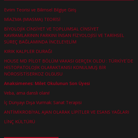
Evrim Teorisi ve Bilimsel Bilgiye Giriş
MİAZMA (MIASMA) TEORİSİ
BİYOLOJİK CİNSİYET VE TOPLUMSAL CİNSİYET
KAVRAMLARININ FARKINI İNSAN FİZYOLOJİSİ VE TARİHSEL
SÜREÇ BAĞLAMINDA İNCELEYELİM
KIRIK KALPLER DURAĞI
HOUSE MD PİLOT BÖLÜM VAKASI GERÇEK OLDU : TÜRKİYE´DE
HİSTOPATOLOJİK OLARAKTANISI KONULMUŞ BİR
NÖROSİSTİSERKOZ OLGUSU
Anaksimenes: Milet Okulunun Son Üyesi
Veba, ama danslı olanı!
İç Dünyayı Dışa Vurmak: Sanat Terapisi
ANTİMİKROBİYAL AJAN OLARAK LİPİTLER VE ESANS YAĞLARI
LİNÇ KÜLTÜRÜ