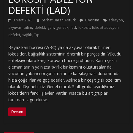
DEFEKTİ (LAD)
,
3 Mart 2023
Serhat Baran Aritürk
0 yorum
adezyon
,
,
,
,
,
,
,
akyuvar
bilim
defekt
gen
genetik
lad
lökosit
lökosit adezyon
,
,
defekti
sağlık
Tıp
Beyaz kan hücresi (WBC) ya da akyuvar olarak bilinen
lökositler, bağışıklık sisteminin önemli bir parçasıdır. Vücudu
enfeksiyonlara karşı koruyan hücre grubudur. Kanın şekilli
elemanlarının yalnızca %1’lik bir kısmını oluştursalar da,
vücudun yabancı organizmalar ile karşılaşması durumunda
hızla çoğalırlar ve göç ederler. Aslında bir çeşit gizli özel tim
olarak düşünebiliriz. Genel olarak 5 alt gruba ayırdığımız
lökositlerin farklı işlevleri vardır. Kısaca bu alt grupları
tanımamız gerekirse…
Devam