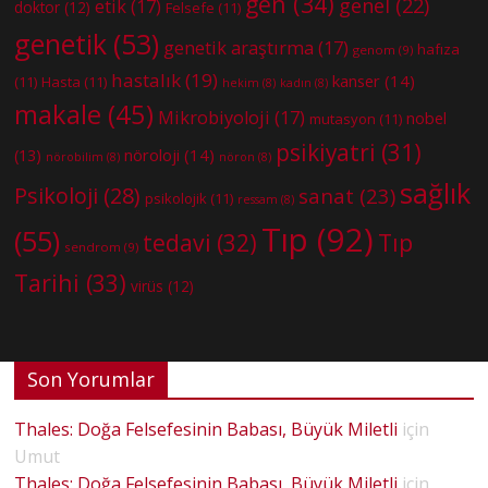
gen
(34)
genel
(22)
etik
(17)
doktor
(12)
Felsefe
(11)
genetik
(53)
genetik araştırma
(17)
hafıza
genom
(9)
hastalık
(19)
kanser
(14)
(11)
Hasta
(11)
hekim
(8)
kadın
(8)
makale
(45)
Mikrobiyoloji
(17)
nobel
mutasyon
(11)
psikiyatri
(31)
nöroloji
(14)
(13)
nörobilim
(8)
nöron
(8)
sağlık
Psikoloji
(28)
sanat
(23)
psikolojik
(11)
ressam
(8)
Tıp
(92)
(55)
tedavi
(32)
Tıp
sendrom
(9)
Tarihi
(33)
virüs
(12)
Son Yorumlar
Thales: Doğa Felsefesinin Babası, Büyük Miletli
için
Umut
Thales: Doğa Felsefesinin Babası, Büyük Miletli
için