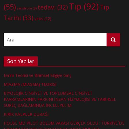
Tıp
(92)
(55)
tedavi
(32)
Tıp
sendrom
(9)
Tarihi
(33)
virüs
(12)
Son Yazılar
Evrim Teorisi ve Bilimsel Bilgiye Giriş
MİAZMA (MIASMA) TEORİSİ
BİYOLOJİK CİNSİYET VE TOPLUMSAL CİNSİYET
KAVRAMLARININ FARKINI İNSAN FİZYOLOJİSİ VE TARİHSEL
SÜREÇ BAĞLAMINDA İNCELEYELİM
KIRIK KALPLER DURAĞI
HOUSE MD PİLOT BÖLÜM VAKASI GERÇEK OLDU : TÜRKİYE´DE