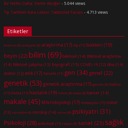
Bir Nefes Daha: Demir Akciğer
- 5.044 views
Tıp Tarihinin Kara Lekesi: Talidomid Faciası
- 4.713 views
Etiketler
bakteri
(19)
araştırma
(17)
Aşı
(11)
Anatomi
(8)
anksiyete
(8)
bilim
(69)
beyin
(22)
bilimsel
(14)
Bilimsel araştırma
(14)
biyografi
(15)
dna
(14)
Bilimsel çalışma
(13)
COVID-19
(12)
gen
(34)
genel
(22)
etik
(17)
doktor
(12)
Felsefe
(11)
genetik
(53)
genetik araştırma
(17)
hafıza
genom
(9)
hastalık
(19)
kanser
(14)
(11)
Hasta
(11)
hekim
(8)
kadın
(8)
makale
(45)
Mikrobiyoloji
(17)
nobel
mutasyon
(11)
psikiyatri
(31)
nöroloji
(14)
(13)
nörobilim
(8)
nöron
(8)
sağlık
Psikoloji
(28)
sanat
(23)
psikolojik
(11)
ressam
(8)