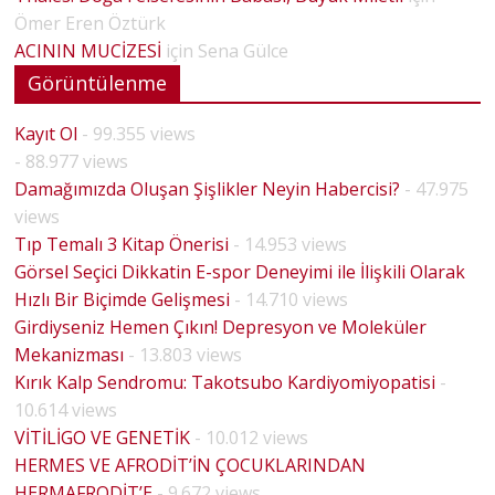
Ömer Eren Öztürk
ACININ MUCİZESİ
için
Sena Gülce
Görüntülenme
Kayıt Ol
- 99.355 views
- 88.977 views
Damağımızda Oluşan Şişlikler Neyin Habercisi?
- 47.975
views
Tıp Temalı 3 Kitap Önerisi
- 14.953 views
Görsel Seçici Dikkatin E-spor Deneyimi ile İlişkili Olarak
Hızlı Bir Biçimde Gelişmesi
- 14.710 views
Girdiyseniz Hemen Çıkın! Depresyon ve Moleküler
Mekanizması
- 13.803 views
Kırık Kalp Sendromu: Takotsubo Kardiyomiyopatisi
-
10.614 views
VİTİLİGO VE GENETİK
- 10.012 views
HERMES VE AFRODİT’İN ÇOCUKLARINDAN
HERMAFRODİT’E
- 9.672 views