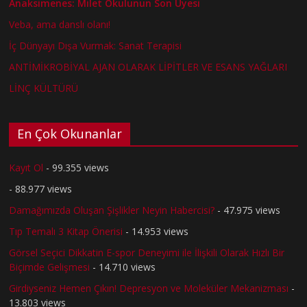
Anaksimenes: Milet Okulunun Son Üyesi
Veba, ama danslı olanı!
İç Dünyayı Dışa Vurmak: Sanat Terapisi
ANTİMİKROBİYAL AJAN OLARAK LİPİTLER VE ESANS YAĞLARI
LİNÇ KÜLTÜRÜ
En Çok Okunanlar
Kayıt Ol
- 99.355 views
- 88.977 views
Damağımızda Oluşan Şişlikler Neyin Habercisi?
- 47.975 views
Tıp Temalı 3 Kitap Önerisi
- 14.953 views
Görsel Seçici Dikkatin E-spor Deneyimi ile İlişkili Olarak Hızlı Bir
Biçimde Gelişmesi
- 14.710 views
Girdiyseniz Hemen Çıkın! Depresyon ve Moleküler Mekanizması
-
13.803 views