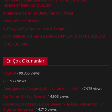
HİSTOPATOLOJİK OLARAKTANISI KONULMUŞ BİR
NÖROSİSTİSERKOZ OLGUSU
Anaksimenes: Milet Okulunun Son Üyesi
Veba, ama danslı olanı!
İç Dünyayı Dışa Vurmak: Sanat Terapisi
ANTİMİKROBİYAL AJAN OLARAK LİPİTLER VE ESANS YAĞLARI
LİNÇ KÜLTÜRÜ
En Çok Okunanlar
Kayıt Ol
- 99.355 views
- 88.977 views
Damağımızda Oluşan Şişlikler Neyin Habercisi?
- 47.975 views
Tıp Temalı 3 Kitap Önerisi
- 14.953 views
Görsel Seçici Dikkatin E-spor Deneyimi ile İlişkili Olarak Hızlı Bir
Biçimde Gelişmesi
- 14.710 views