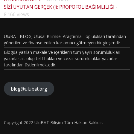
İYOLO
SİZİ UYUTAN GERÇEK (!): PROPOFOL BAĞIMLILIĞI
-
HOUSE
JİK
8.166 views
MD
İNSİYE
PİLOT
T VE
BÖLÜM
UluBAT BLOG, Ulusal Bilimsel Araştırma Toplulukları tarafından
TOPLU
yönetilen ve finanse edilen kar amacı gütmeyen bir girişimdir.
VAKASI
MSAL
Blogda yazılan makale ve içeriklerin tüm yayın sorumlulukları
GERÇEK
İNSİYE
yazarlar ait olup telif hakları ve cezai sorumluluklar yazarlar
OLDU :
tarafından üstlenilmektedir.
T
TÜRKİY
KAVRA
E´DE
LARIN
HİSTOP
blog@ulubat.org
N
IN
ATOLOJ
RI
ARKINI
İK
RA
Ne
İNSAN
OLARA
R
Robo
İZYOL
Hava
Copyright 2022 UluBAT Bilişim Tüm Hakları Saklıdır.
KTANISI
EM
Ne d
JİSİ VE
Kirliliği