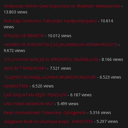
Girdiyseniz Hemen Çıkın! Depresyon ve Moleküler Mekanizması
-
13.803 views
Kırık Kalp Sendromu: Takotsubo Kardiyomiyopatisi
- 10.614
views
VİTİLİGO VE GENETİK
- 10.012 views
HERMES VE AFRODİT’İN ÇOCUKLARINDAN HERMAFRODİT’E
-
9.672 views
SİZİ UYUTAN GERÇEK (!): PROPOFOL BAĞIMLILIĞI
- 8.166 views
NEGLECT SENDROMU
- 7.521 views
TELEPATİ BİLİMSEL OLARAK MÜMKÜN MÜDÜR?
- 6.523 views
AŞKIN ETKİSİ
- 6.520 views
ÇAĞ BAŞLATAN KEŞİF: PENİSİLİN
- 6.187 views
UNUTMAK MÜMKÜN MÜ?
- 5.499 views
Beyin Kontrolünden Tedavisine: Optogenetik
- 5.316 views
Kaygılarını Bırak ve Okumaya Başla : ANKSİYETE
- 5.297 views