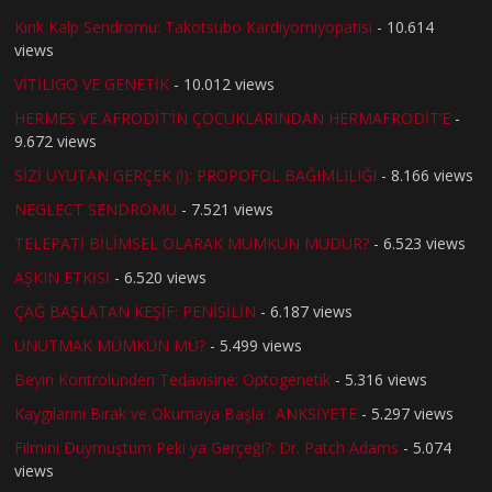
Kırık Kalp Sendromu: Takotsubo Kardiyomiyopatisi
- 10.614
views
VİTİLİGO VE GENETİK
- 10.012 views
HERMES VE AFRODİT’İN ÇOCUKLARINDAN HERMAFRODİT’E
-
9.672 views
SİZİ UYUTAN GERÇEK (!): PROPOFOL BAĞIMLILIĞI
- 8.166 views
NEGLECT SENDROMU
- 7.521 views
TELEPATİ BİLİMSEL OLARAK MÜMKÜN MÜDÜR?
- 6.523 views
AŞKIN ETKİSİ
- 6.520 views
ÇAĞ BAŞLATAN KEŞİF: PENİSİLİN
- 6.187 views
UNUTMAK MÜMKÜN MÜ?
- 5.499 views
Beyin Kontrolünden Tedavisine: Optogenetik
- 5.316 views
Kaygılarını Bırak ve Okumaya Başla : ANKSİYETE
- 5.297 views
Filmini Duymuştum Peki ya Gerçeği?: Dr. Patch Adams
- 5.074
views