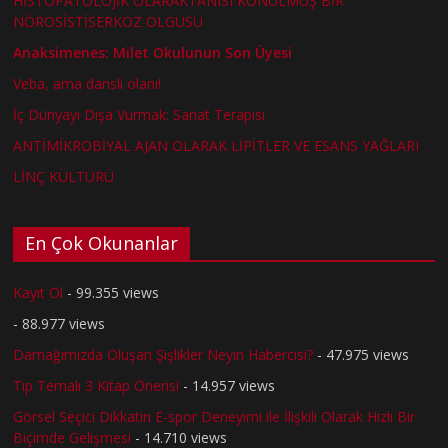
HİSTOPATOLOJİK OLARAKTANISI KONULMUŞ BİR
NÖROSİSTİSERKOZ OLGUSU
Anaksimenes: Milet Okulunun Son Üyesi
Veba, ama danslı olanı!
İç Dünyayı Dışa Vurmak: Sanat Terapisi
ANTİMİKROBİYAL AJAN OLARAK LİPİTLER VE ESANS YAĞLARI
LİNÇ KÜLTÜRÜ
En Çok Okunanlar
Kayıt Ol
- 99.355 views
- 88.977 views
Damağımızda Oluşan Şişlikler Neyin Habercisi?
- 47.975 views
Tıp Temalı 3 Kitap Önerisi
- 14.957 views
Görsel Seçici Dikkatin E-spor Deneyimi ile İlişkili Olarak Hızlı Bir
Biçimde Gelişmesi
- 14.710 views