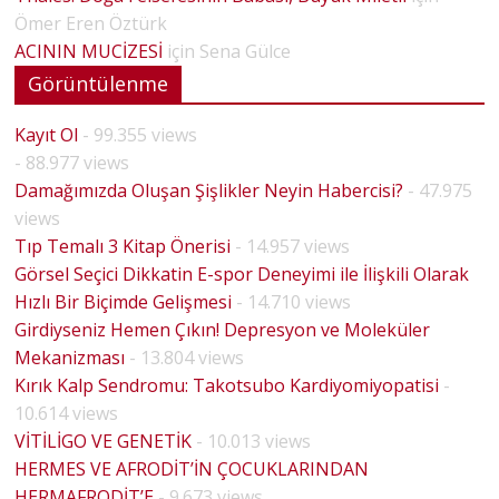
Ömer Eren Öztürk
ACININ MUCİZESİ
için
Sena Gülce
Görüntülenme
Kayıt Ol
- 99.355 views
- 88.977 views
Damağımızda Oluşan Şişlikler Neyin Habercisi?
- 47.975
views
Tıp Temalı 3 Kitap Önerisi
- 14.957 views
Görsel Seçici Dikkatin E-spor Deneyimi ile İlişkili Olarak
Hızlı Bir Biçimde Gelişmesi
- 14.710 views
Girdiyseniz Hemen Çıkın! Depresyon ve Moleküler
Mekanizması
- 13.804 views
Kırık Kalp Sendromu: Takotsubo Kardiyomiyopatisi
-
10.614 views
VİTİLİGO VE GENETİK
- 10.013 views
HERMES VE AFRODİT’İN ÇOCUKLARINDAN
HERMAFRODİT’E
- 9.673 views