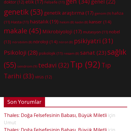
gen
(34)
genel
(22)
etik
(17)
doktor
(12)
Felsefe
(11)
genetik
(53)
genetik araştırma
(17)
hafıza
genom
(9)
hastalık
(19)
kanser
(14)
(11)
Hasta
(11)
hekim
(8)
kadın
(8)
makale
(45)
Mikrobiyoloji
(17)
nobel
mutasyon
(11)
psikiyatri
(31)
nöroloji
(14)
(13)
nörobilim
(8)
nöron
(8)
sağlık
Psikoloji
(28)
sanat
(23)
psikolojik
(11)
ressam
(8)
Tıp
(92)
(55)
tedavi
(32)
Tıp
sendrom
(9)
Tarihi
(33)
virüs
(12)
Son Yorumlar
Thales: Doğa Felsefesinin Babası, Büyük Miletli
için
Umut
Thales: Doğa Felsefesinin Babası, Büyük Miletli
için