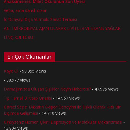
Anaksimenes: Milet Okulunun Son Üyesi
Veba, ama danslı olanı!
İç Dünyayı Dışa Vurmak: Sanat Terapisi
ANTİMİKROBİYAL AJAN OLARAK LİPİTLER VE ESANS YAĞLARI
LİNÇ KÜLTÜRÜ
En Çok Okunanlar
Kayıt Ol
- 99.355 views
- 88.977 views
Damağımızda Oluşan Şişlikler Neyin Habercisi?
- 47.975 views
Tıp Temalı 3 Kitap Önerisi
- 14.957 views
Görsel Seçici Dikkatin E-spor Deneyimi ile İlişkili Olarak Hızlı Bir
Biçimde Gelişmesi
- 14.710 views
Girdiyseniz Hemen Çıkın! Depresyon ve Moleküler Mekanizması
-
13.804 views