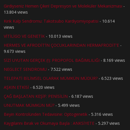
Girdiyseniz Hemen Çıkın! Depresyon ve Moleküler Mekanizması
-
13.804 views
Kırık Kalp Sendromu: Takotsubo Kardiyomiyopatisi
- 10.614
views
VİTİLİGO VE GENETİK
- 10.013 views
HERMES VE AFRODİT’İN ÇOCUKLARINDAN HERMAFRODİT’E
-
9.673 views
SİZİ UYUTAN GERÇEK (!): PROPOFOL BAĞIMLILIĞI
- 8.169 views
NEGLECT SENDROMU
- 7.522 views
TELEPATİ BİLİMSEL OLARAK MÜMKÜN MÜDÜR?
- 6.523 views
AŞKIN ETKİSİ
- 6.520 views
ÇAĞ BAŞLATAN KEŞİF: PENİSİLİN
- 6.187 views
UNUTMAK MÜMKÜN MÜ?
- 5.499 views
Beyin Kontrolünden Tedavisine: Optogenetik
- 5.316 views
Kaygılarını Bırak ve Okumaya Başla : ANKSİYETE
- 5.297 views