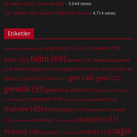
Bir Nefes Daha: Demir Akciğer
- 5.044 views
Tıp Tarihinin Kara Lekesi: Talidomid Faciası
- 4.714 views
Etiketler
bakteri
(19)
araştırma
(17)
Aşı
(11)
Anatomi
(8)
anksiyete
(8)
bilim
(69)
beyin
(22)
bilimsel
(14)
Bilimsel araştırma
(14)
biyografi
(15)
dna
(14)
Bilimsel çalışma
(13)
COVID-19
(12)
gen
(34)
genel
(22)
etik
(17)
doktor
(12)
Felsefe
(11)
genetik
(53)
genetik araştırma
(17)
hafıza
genom
(9)
hastalık
(19)
kanser
(14)
(11)
Hasta
(11)
hekim
(8)
kadın
(8)
makale
(45)
Mikrobiyoloji
(17)
nobel
mutasyon
(11)
psikiyatri
(31)
nöroloji
(14)
(13)
nörobilim
(8)
nöron
(8)
sağlık
Psikoloji
(28)
sanat
(23)
psikolojik
(11)
ressam
(8)