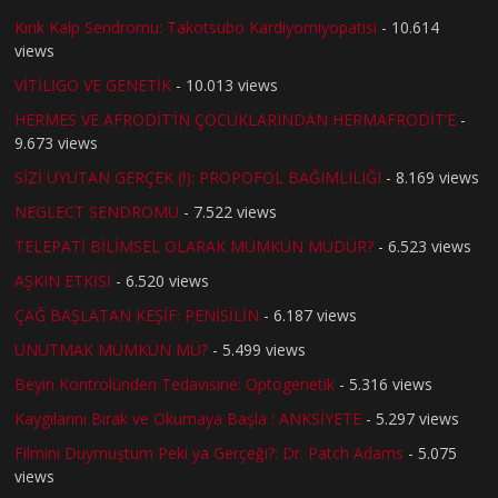
Kırık Kalp Sendromu: Takotsubo Kardiyomiyopatisi
- 10.614
views
VİTİLİGO VE GENETİK
- 10.013 views
HERMES VE AFRODİT’İN ÇOCUKLARINDAN HERMAFRODİT’E
-
9.673 views
SİZİ UYUTAN GERÇEK (!): PROPOFOL BAĞIMLILIĞI
- 8.169 views
NEGLECT SENDROMU
- 7.522 views
TELEPATİ BİLİMSEL OLARAK MÜMKÜN MÜDÜR?
- 6.523 views
AŞKIN ETKİSİ
- 6.520 views
ÇAĞ BAŞLATAN KEŞİF: PENİSİLİN
- 6.187 views
UNUTMAK MÜMKÜN MÜ?
- 5.499 views
Beyin Kontrolünden Tedavisine: Optogenetik
- 5.316 views
Kaygılarını Bırak ve Okumaya Başla : ANKSİYETE
- 5.297 views
Filmini Duymuştum Peki ya Gerçeği?: Dr. Patch Adams
- 5.075
views