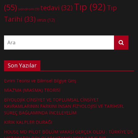
Tıp
(92)
(55)
tedavi
(32)
Tıp
sendrom
(9)
Tarihi
(33)
virüs
(12)
Son Yazılar
Evrim Teorisi ve Bilimsel Bilgiye Giriş
MİAZMA (MIASMA) TEORİSİ
BİYOLOJİK CİNSİYET VE TOPLUMSAL CİNSİYET
KAVRAMLARININ FARKINI İNSAN FİZYOLOJİSİ VE TARİHSEL
SÜREÇ BAĞLAMINDA İNCELEYELİM
KIRIK KALPLER DURAĞI
HOUSE MD PİLOT BÖLÜM VAKASI GERÇEK OLDU : TÜRKİYE´DE