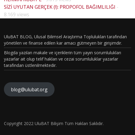
BİYOLO
SİZİ UYUTAN GERÇEK (!): PROPOFOL BAĞIMLILIĞI
-
HOUSE
JİK
8.169 views
MD
CİNSİYE
PİLOT
T VE
BÖLÜM
UluBAT BLOG, Ulusal Bilimsel Araştırma Toplulukları tarafından
TOPLU
yönetilen ve finanse edilen kar amacı gütmeyen bir girişimdir.
VAKASI
MSAL
Blogda yazılan makale ve içeriklerin tüm yayın sorumlulukları
GERÇEK
CİNSİYE
yazarlar ait olup telif hakları ve cezai sorumluluklar yazarlar
OLDU :
tarafından üstlenilmektedir.
T
TÜRKİY
KAVRA
E´DE
MLARIN
HİSTOP
blog@ulubat.org
YİN
IN
ATOLOJ
ARI
FARKINI
İK
NRA
N
İNSAN
OLARA
BİR
Ro
FİZYOL
Hava
Copyright 2022 UluBAT Bilişim Tüm Hakları Saklıdır.
KTANISI
TEM
Ne
OJİSİ VE
Kirliliği