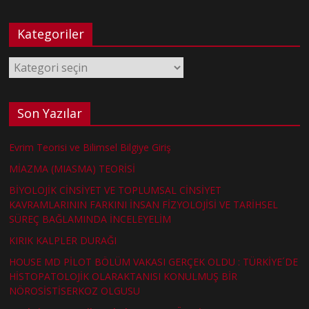
Kategoriler
Kategoriler
Son Yazılar
Evrim Teorisi ve Bilimsel Bilgiye Giriş
MİAZMA (MIASMA) TEORİSİ
BİYOLOJİK CİNSİYET VE TOPLUMSAL CİNSİYET
KAVRAMLARININ FARKINI İNSAN FİZYOLOJİSİ VE TARİHSEL
SÜREÇ BAĞLAMINDA İNCELEYELİM
KIRIK KALPLER DURAĞI
HOUSE MD PİLOT BÖLÜM VAKASI GERÇEK OLDU : TÜRKİYE´DE
HİSTOPATOLOJİK OLARAKTANISI KONULMUŞ BİR
NÖROSİSTİSERKOZ OLGUSU