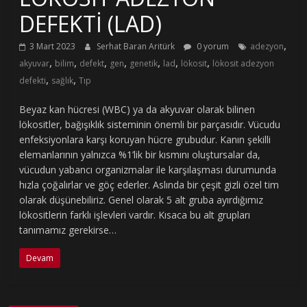
DEFEKTİ (LAD)
,
3 Mart 2023
Serhat Baran Aritürk
0 yorum
adezyon
,
,
,
,
,
,
,
akyuvar
bilim
defekt
gen
genetik
lad
lökosit
lökosit adezyon
,
,
defekti
sağlık
Tıp
Beyaz kan hücresi (WBC) ya da akyuvar olarak bilinen
lökositler, bağışıklık sisteminin önemli bir parçasıdır. Vücudu
enfeksiyonlara karşı koruyan hücre grubudur. Kanın şekilli
elemanlarının yalnızca %1’lik bir kısmını oluştursalar da,
vücudun yabancı organizmalar ile karşılaşması durumunda
hızla çoğalırlar ve göç ederler. Aslında bir çeşit gizli özel tim
olarak düşünebiliriz. Genel olarak 5 alt gruba ayırdığımız
lökositlerin farklı işlevleri vardır. Kısaca bu alt grupları
tanımamız gerekirse…
Devam