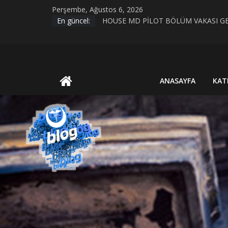
Skip
Perşembe, Ağustos 6, 2026
to
KIRIK KALPLER DURAĞI
En güncel:
content
HOUSE MD PİLOT BÖLÜM VAKASI GE
Evrim Teorisi ve Bilimsel Bilgiye Giriş
MİAZMA (MIASMA) TEORİSİ
UluBAT
BİYOLOJİK CİNSİYET VE TOPLUMSAL
ANASAYFA
KAT
Blog
Ya
Öyle
Değilse?