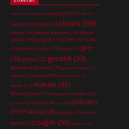
araştırma
(17)
Aşı
(11)
Anatomi
(8)
anksiyete
(8)
bilim
(69)
beyin
(22)
bakteri
(19)
bilimsel
(14)
Bilimsel araştırma
(14)
Bilimsel
biyografi
(15)
dna
çalışma
(13)
COVID-19
(12)
gen
etik
(17)
(14)
doktor
(12)
Felsefe
(11)
genetik
(53)
(34)
genel
(22)
genetik araştırma
(17)
hafıza
(11)
genom
(9)
hastalık
(19)
Hasta
(11)
hekim
(8)
kadın
(8)
makale
(45)
kanser
(14)
Mikrobiyoloji
(17)
nobel
(13)
mutasyon
(11)
psikiyatri
nöroloji
(14)
nörobilim
(8)
nöron
(8)
(31)
Psikoloji
(28)
psikolojik
(11)
ressam
(8)
sağlık
(55)
sanat
(23)
sendrom
(9)