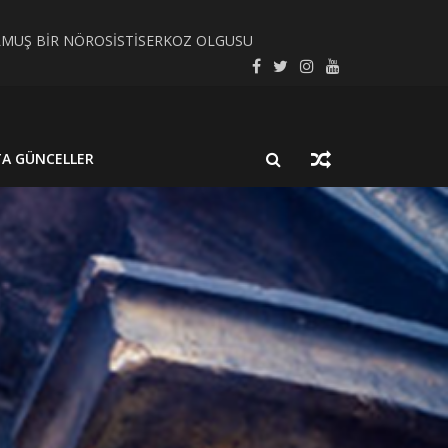
LMUŞ BİR NÖROSİSTİSERKOZ OLGUSU
SEL SÜREÇ BAĞLAMINDA İNCELEYELİM
TA GÜNCELLER