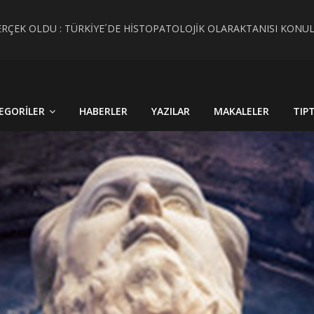
RÇEK OLDU : TÜRKİYE´DE HİSTOPATOLOJİK OLARAKTANISI KONU
 CİNSİYET KAVRAMLARININ FARKINI İNSAN FİZYOLOJİSİ VE TARİH
EGORILER
HABERLER
YAZILAR
MAKALELER
TIP