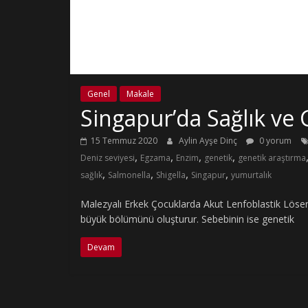
Genel
Makale
Singapur’da Sağlık ve 
15 Temmuz 2020
Aylin Ayşe Dinç
0 yorum
,
,
,
,
Deniz seviyesi
Egzama
Enzim
genetik
genetik araştırma
,
,
,
,
sağlık
Salmonella
Shigella
Singapur
yumurtalık
Malezyalı Erkek Çocuklarda Akut Lenfoblastik Lösem
büyük bölümünü oluşturur. Sebebinin ise genetik
Devam