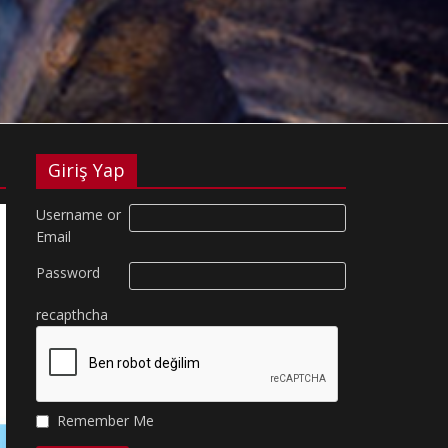
Giriş Yap
Username or
Email
Password
recapthcha
Remember Me