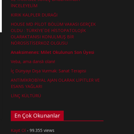
İNCELEYELİM
KIRIK KALPLER DURAĞI
HOUSE MD PİLOT BÖLÜM VAKASI GERÇEK
OLDU : TÜRKİYE´DE HİSTOPATOLOJİK
OLARAKTANISI KONULMUŞ BİR
NÖROSİSTİSERKOZ OLGUSU
Anaksimenes: Milet Okulunun Son Üyesi
Veba, ama danslı olanı!
İç Dünyayı Dışa Vurmak: Sanat Terapisi
ANTİMİKROBİYAL AJAN OLARAK LİPİTLER VE
ESANS YAĞLARI
LİNÇ KÜLTÜRÜ
En Çok Okunanlar
Kayıt Ol
- 99.355 views