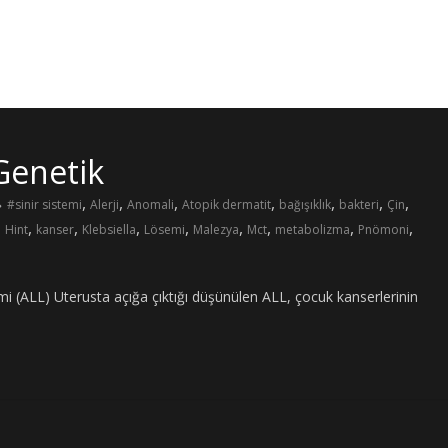
Genetik
,
,
,
,
,
,
,
#sinir sistemi
Alerji
Anomali
Atopik dermatit
bağışıklık
bakteri
Çin
,
,
,
,
,
,
,
,
,
Hint
kanser
Klebsiella
Lösemi
Malezya
Mct
metabolizma
Pnömoni
i (ALL) Uterusta açığa çıktığı düşünülen ALL, çocuk kanserlerinin