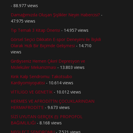
- 88.977 views
Damağımızda Oluşan Şişlikler Neyin Habercisi?
-
47.975 views
Tıp Temalı 3 Kitap Önerisi
- 14.957 views
Görsel Seçici Dikkatin E-spor Deneyimi ile İlişkili
Olarak Hızlı Bir Biçimde Gelişmesi
- 14.710
views
Girdiyseniz Hemen Çıkın! Depresyon ve
Moleküler Mekanizması
- 13.803 views
Kırık Kalp Sendromu: Takotsubo
Kardiyomiyopatisi
- 10.614 views
VİTİLİGO VE GENETİK
- 10.012 views
HERMES VE AFRODİT’İN ÇOCUKLARINDAN
HERMAFRODİT’E
- 9.673 views
SİZİ UYUTAN GERÇEK (!): PROPOFOL
BAĞIMLILIĞI
- 8.168 views
NEGLECT SENDROMU
- 7.521 views