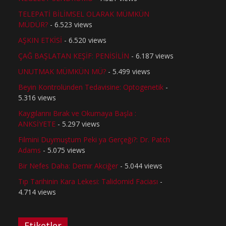
TELEPATİ BİLİMSEL OLARAK MÜMKÜN
MÜDÜR?
- 6.523 views
AŞKIN ETKİSİ
- 6.520 views
ÇAĞ BAŞLATAN KEŞİF: PENİSİLİN
- 6.187 views
UNUTMAK MÜMKÜN MÜ?
- 5.499 views
Beyin Kontrolünden Tedavisine: Optogenetik
-
5.316 views
Kaygılarını Bırak ve Okumaya Başla :
ANKSİYETE
- 5.297 views
Filmini Duymuştum Peki ya Gerçeği?: Dr. Patch
Adams
- 5.075 views
Bir Nefes Daha: Demir Akciğer
- 5.044 views
Tıp Tarihinin Kara Lekesi: Talidomid Faciası
-
4.714 views
Etiketler