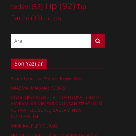
Tıp
(92)
tedavi
(32)
Tıp
Tarihi
(33)
virüs
(12)
Son Yazılar
Evrim Teorisi ve Bilimsel Bilgiye Giriş
MİAZMA (MIASMA) TEORİSİ
BİYOLOJİK CİNSİYET VE TOPLUMSAL CİNSİYET
KAVRAMLARININ FARKINI İNSAN FİZYOLOJİSİ
VE TARİHSEL SÜREÇ BAĞLAMINDA
İNCELEYELİM
KIRIK KALPLER DURAĞI
HOUSE MD PİLOT BÖLÜM VAKASI GERÇEK