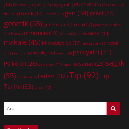
(14)
biyografi
(15)
dna
(14)
Bilimsel çalışma
(13)
COVID-19
(12)
gen
(34)
genel
(22)
etik
(17)
doktor
(12)
Felsefe
(11)
genetik
(53)
genetik araştırma
(17)
hafıza
genom
(9)
hastalık
(19)
kanser
(14)
(11)
Hasta
(11)
hekim
(8)
kadın
(8)
makale
(45)
Mikrobiyoloji
(17)
nobel
mutasyon
(11)
psikiyatri
(31)
nöroloji
(14)
(13)
nörobilim
(8)
nöron
(8)
sağlık
Psikoloji
(28)
sanat
(23)
psikolojik
(11)
ressam
(8)
Tıp
(92)
(55)
tedavi
(32)
Tıp
sendrom
(9)
Tarihi
(33)
virüs
(12)