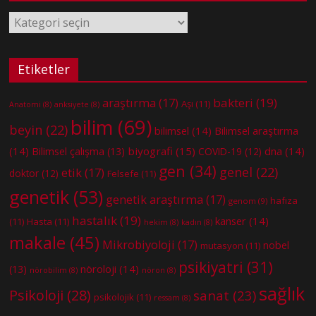
Kategoriler
Etiketler
bakteri
(19)
araştırma
(17)
Aşı
(11)
Anatomi
(8)
anksiyete
(8)
bilim
(69)
beyin
(22)
bilimsel
(14)
Bilimsel araştırma
(14)
biyografi
(15)
dna
(14)
Bilimsel çalışma
(13)
COVID-19
(12)
gen
(34)
genel
(22)
etik
(17)
doktor
(12)
Felsefe
(11)
genetik
(53)
genetik araştırma
(17)
hafıza
genom
(9)
hastalık
(19)
kanser
(14)
(11)
Hasta
(11)
hekim
(8)
kadın
(8)
makale
(45)
Mikrobiyoloji
(17)
nobel
mutasyon
(11)
psikiyatri
(31)
nöroloji
(14)
(13)
nörobilim
(8)
nöron
(8)
sağlık
Psikoloji
(28)
sanat
(23)
psikolojik
(11)
ressam
(8)