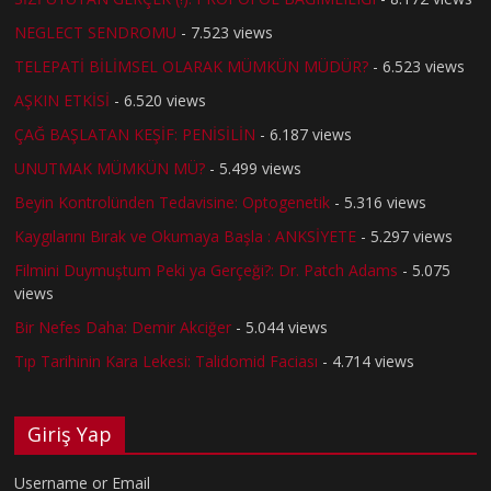
NEGLECT SENDROMU
- 7.523 views
TELEPATİ BİLİMSEL OLARAK MÜMKÜN MÜDÜR?
- 6.523 views
AŞKIN ETKİSİ
- 6.520 views
ÇAĞ BAŞLATAN KEŞİF: PENİSİLİN
- 6.187 views
UNUTMAK MÜMKÜN MÜ?
- 5.499 views
Beyin Kontrolünden Tedavisine: Optogenetik
- 5.316 views
Kaygılarını Bırak ve Okumaya Başla : ANKSİYETE
- 5.297 views
Filmini Duymuştum Peki ya Gerçeği?: Dr. Patch Adams
- 5.075
views
Bir Nefes Daha: Demir Akciğer
- 5.044 views
Tıp Tarihinin Kara Lekesi: Talidomid Faciası
- 4.714 views
Giriş Yap
Username or Email