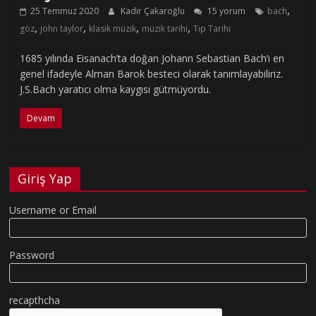
,
25 Temmuz 2020
Kadir Çakaroğlu
15 yorum
bach
,
,
,
,
göz
john taylor
klasik müzik
müzik tarihi
Tıp Tarihi
1685 yılında Eisanach’ta doğan Johann Sebastian Bach’ı en
genel ifadeyle Alman Barok besteci olarak tanımlayabiliriz.
J.S.Bach yaratıcı olma kaygısı gütmüyordu.
Devam
Giriş Yap
Username or Email
Password
recapthcha