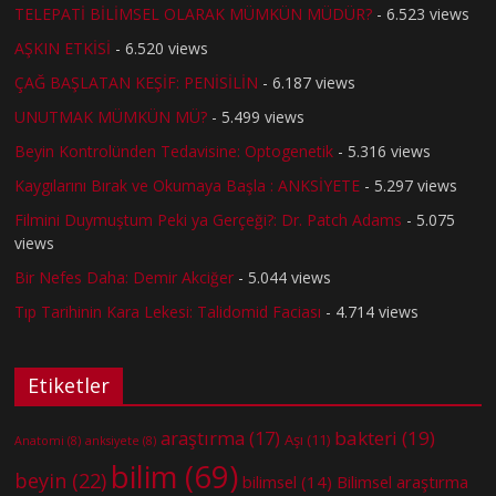
TELEPATİ BİLİMSEL OLARAK MÜMKÜN MÜDÜR?
- 6.523 views
AŞKIN ETKİSİ
- 6.520 views
ÇAĞ BAŞLATAN KEŞİF: PENİSİLİN
- 6.187 views
UNUTMAK MÜMKÜN MÜ?
- 5.499 views
Beyin Kontrolünden Tedavisine: Optogenetik
- 5.316 views
Kaygılarını Bırak ve Okumaya Başla : ANKSİYETE
- 5.297 views
Filmini Duymuştum Peki ya Gerçeği?: Dr. Patch Adams
- 5.075
views
Bir Nefes Daha: Demir Akciğer
- 5.044 views
Tıp Tarihinin Kara Lekesi: Talidomid Faciası
- 4.714 views
Etiketler
bakteri
(19)
araştırma
(17)
Aşı
(11)
Anatomi
(8)
anksiyete
(8)
bilim
(69)
beyin
(22)
bilimsel
(14)
Bilimsel araştırma