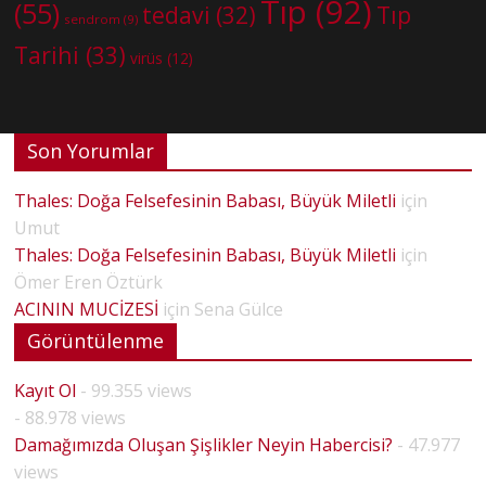
Tıp
(92)
(55)
tedavi
(32)
Tıp
sendrom
(9)
Tarihi
(33)
virüs
(12)
Son Yorumlar
Thales: Doğa Felsefesinin Babası, Büyük Miletli
için
Umut
Thales: Doğa Felsefesinin Babası, Büyük Miletli
için
Ömer Eren Öztürk
ACININ MUCİZESİ
için
Sena Gülce
Görüntülenme
Kayıt Ol
- 99.355 views
- 88.978 views
Damağımızda Oluşan Şişlikler Neyin Habercisi?
- 47.977
views