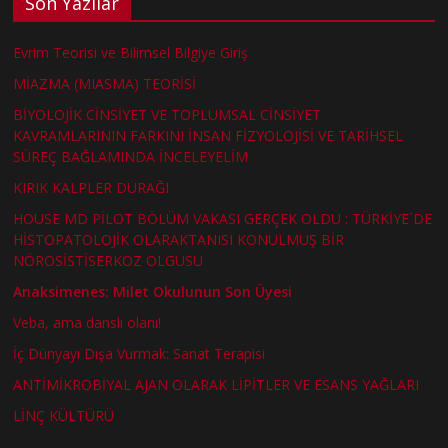
Son Yazılar
Evrim Teorisi ve Bilimsel Bilgiye Giriş
MİAZMA (MIASMA) TEORİSİ
BİYOLOJİK CİNSİYET VE TOPLUMSAL CİNSİYET
KAVRAMLARININ FARKINI İNSAN FİZYOLOJİSİ VE TARİHSEL
SÜREÇ BAĞLAMINDA İNCELEYELİM
KIRIK KALPLER DURAĞI
HOUSE MD PİLOT BÖLÜM VAKASI GERÇEK OLDU : TÜRKİYE´DE
HİSTOPATOLOJİK OLARAKTANISI KONULMUŞ BİR
NÖROSİSTİSERKOZ OLGUSU
Anaksimenes: Milet Okulunun Son Üyesi
Veba, ama danslı olanı!
İç Dünyayı Dışa Vurmak: Sanat Terapisi
ANTİMİKROBİYAL AJAN OLARAK LİPİTLER VE ESANS YAĞLARI
LİNÇ KÜLTÜRÜ