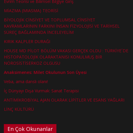
Evrim Teorisi ve Bilimsel Bilgiye Giriş
MİAZMA (MIASMA) TEORİSİ
BİYOLOJİK CİNSİYET VE TOPLUMSAL CİNSİYET
KAVRAMLARININ FARKINI İNSAN FİZYOLOJİSİ VE TARİHSEL
SÜREÇ BAĞLAMINDA İNCELEYELİM
KIRIK KALPLER DURAĞI
HOUSE MD PİLOT BÖLÜM VAKASI GERÇEK OLDU : TÜRKİYE´DE
HİSTOPATOLOJİK OLARAKTANISI KONULMUŞ BİR
NÖROSİSTİSERKOZ OLGUSU
Anaksimenes: Milet Okulunun Son Üyesi
Veba, ama danslı olanı!
İç Dünyayı Dışa Vurmak: Sanat Terapisi
ANTİMİKROBİYAL AJAN OLARAK LİPİTLER VE ESANS YAĞLARI
LİNÇ KÜLTÜRÜ
En Çok Okunanlar