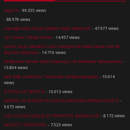
Kayıt Ol
- 99.355 views
- 88.978 views
Damağımızda Oluşan Şişlikler Neyin Habercisi?
- 47.977 views
Tıp Temalı 3 Kitap Önerisi
- 14.957 views
Görsel Seçici Dikkatin E-spor Deneyimi ile İlişkili Olarak Hızlı Bir
Biçimde Gelişmesi
- 14.710 views
Girdiyseniz Hemen Çıkın! Depresyon ve Moleküler Mekanizması
-
13.804 views
Kırık Kalp Sendromu: Takotsubo Kardiyomiyopatisi
- 10.614
views
VİTİLİGO VE GENETİK
- 10.013 views
HERMES VE AFRODİT’İN ÇOCUKLARINDAN HERMAFRODİT’E
-
9.673 views
SİZİ UYUTAN GERÇEK (!): PROPOFOL BAĞIMLILIĞI
- 8.172 views
NEGLECT SENDROMU
- 7.523 views