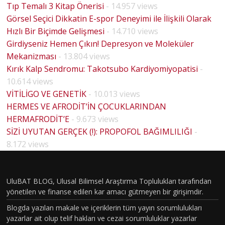
Tıp Temalı 3 Kitap Önerisi
- 14.957 views
Görsel Seçici Dikkatin E-spor Deneyimi ile İlişkili Olarak
Hızlı Bir Biçimde Gelişmesi
- 14.710 views
Girdiyseniz Hemen Çıkın! Depresyon ve Moleküler
Mekanizması
- 13.804 views
Kırık Kalp Sendromu: Takotsubo Kardiyomiyopatisi
-
10.614 views
VİTİLİGO VE GENETİK
- 10.013 views
HERMES VE AFRODİT’İN ÇOCUKLARINDAN
HERMAFRODİT’E
- 9.673 views
BİYOLO
SİZİ UYUTAN GERÇEK (!): PROPOFOL BAĞIMLILIĞI
-
JİK
8.172 views
CİNSİYE
T VE
UluBAT BLOG, Ulusal Bilimsel Araştırma Toplulukları tarafından
TOPLU
yönetilen ve finanse edilen kar amacı gütmeyen bir girişimdir.
MSAL
Blogda yazılan makale ve içeriklerin tüm yayın sorumlulukları
CİNSİYE
yazarlar ait olup telif hakları ve cezai sorumluluklar yazarlar