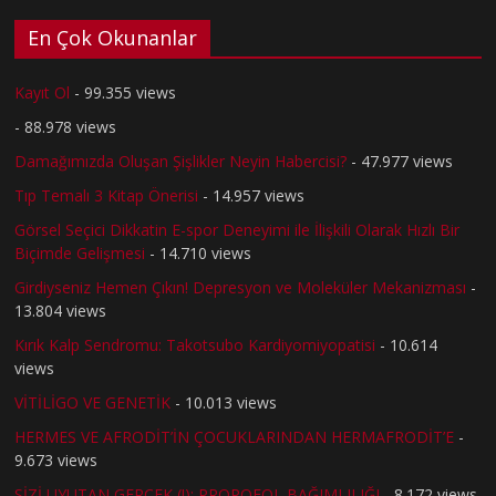
En Çok Okunanlar
Kayıt Ol
- 99.355 views
- 88.978 views
Damağımızda Oluşan Şişlikler Neyin Habercisi?
- 47.977 views
Tıp Temalı 3 Kitap Önerisi
- 14.957 views
Görsel Seçici Dikkatin E-spor Deneyimi ile İlişkili Olarak Hızlı Bir
Biçimde Gelişmesi
- 14.710 views
Girdiyseniz Hemen Çıkın! Depresyon ve Moleküler Mekanizması
-
13.804 views
Kırık Kalp Sendromu: Takotsubo Kardiyomiyopatisi
- 10.614
views
VİTİLİGO VE GENETİK
- 10.013 views
HERMES VE AFRODİT’İN ÇOCUKLARINDAN HERMAFRODİT’E
-
9.673 views
SİZİ UYUTAN GERÇEK (!): PROPOFOL BAĞIMLILIĞI
- 8.172 views