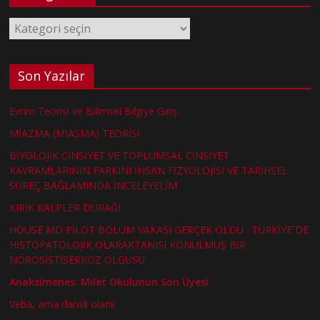
Kategoriler
Son Yazılar
Evrim Teorisi ve Bilimsel Bilgiye Giriş
MİAZMA (MIASMA) TEORİSİ
BİYOLOJİK CİNSİYET VE TOPLUMSAL CİNSİYET
KAVRAMLARININ FARKINI İNSAN FİZYOLOJİSİ VE TARİHSEL
SÜREÇ BAĞLAMINDA İNCELEYELİM
KIRIK KALPLER DURAĞI
HOUSE MD PİLOT BÖLÜM VAKASI GERÇEK OLDU : TÜRKİYE´DE
HİSTOPATOLOJİK OLARAKTANISI KONULMUŞ BİR
NÖROSİSTİSERKOZ OLGUSU
Anaksimenes: Milet Okulunun Son Üyesi
Veba, ama danslı olanı!