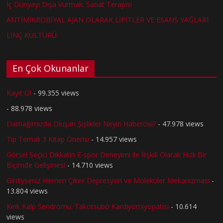
İç Dünyayı Dışa Vurmak: Sanat Terapisi
ANTİMİKROBİYAL AJAN OLARAK LİPİTLER VE ESANS YAĞLARI
LİNÇ KÜLTÜRÜ
En Çok Okunanlar
Kayıt Ol
- 99.355 views
- 88.978 views
Damağımızda Oluşan Şişlikler Neyin Habercisi?
- 47.978 views
Tıp Temalı 3 Kitap Önerisi
- 14.957 views
Görsel Seçici Dikkatin E-spor Deneyimi ile İlişkili Olarak Hızlı Bir
Biçimde Gelişmesi
- 14.710 views
Girdiyseniz Hemen Çıkın! Depresyon ve Moleküler Mekanizması
-
13.804 views
Kırık Kalp Sendromu: Takotsubo Kardiyomiyopatisi
- 10.614
views