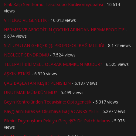
Kırık Kalp Sendromu: Takotsubo Kardiyomiyopatisi
- 10.614
views
VİTİLİGO VE GENETİK
- 10.013 views
HERMES VE AFRODİT’İN ÇOCUKLARINDAN HERMAFRODİT’E
-
9.674 views
SİZİ UYUTAN GERÇEK (!): PROPOFOL BAĞIMLILIĞI
- 8.172 views
NEGLECT SENDROMU
- 7.524 views
TELEPATİ BİLİMSEL OLARAK MÜMKÜN MÜDÜR?
- 6.525 views
AŞKIN ETKİSİ
- 6.520 views
ÇAĞ BAŞLATAN KEŞİF: PENİSİLİN
- 6.187 views
UNUTMAK MÜMKÜN MÜ?
- 5.499 views
Beyin Kontrolünden Tedavisine: Optogenetik
- 5.317 views
Kaygılarını Bırak ve Okumaya Başla : ANKSİYETE
- 5.297 views
Filmini Duymuştum Peki ya Gerçeği?: Dr. Patch Adams
- 5.075
views