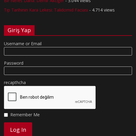
Bir Nefes Daha: Demir Akciğer
- 5.044 views
Tıp Tarihinin Kara Lekesi: Talidomid Faciası
- 4.714 views
Giriş Yap
Username or Email
Password
recapthcha
Remember Me