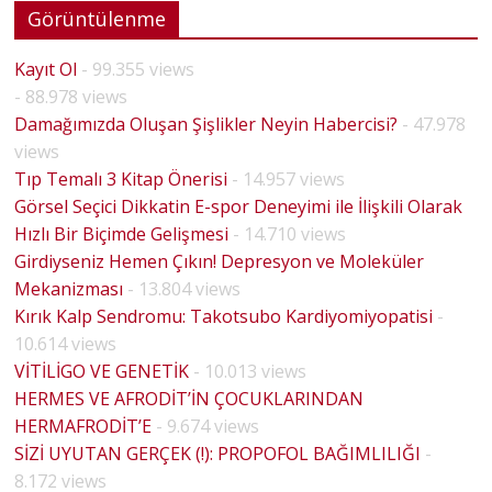
Görüntülenme
Kayıt Ol
- 99.355 views
- 88.978 views
Damağımızda Oluşan Şişlikler Neyin Habercisi?
- 47.978
views
Tıp Temalı 3 Kitap Önerisi
- 14.957 views
Görsel Seçici Dikkatin E-spor Deneyimi ile İlişkili Olarak
Hızlı Bir Biçimde Gelişmesi
- 14.710 views
Girdiyseniz Hemen Çıkın! Depresyon ve Moleküler
Mekanizması
- 13.804 views
Kırık Kalp Sendromu: Takotsubo Kardiyomiyopatisi
-
10.614 views
VİTİLİGO VE GENETİK
- 10.013 views
HERMES VE AFRODİT’İN ÇOCUKLARINDAN
HERMAFRODİT’E
- 9.674 views
SİZİ UYUTAN GERÇEK (!): PROPOFOL BAĞIMLILIĞI
-
8.172 views