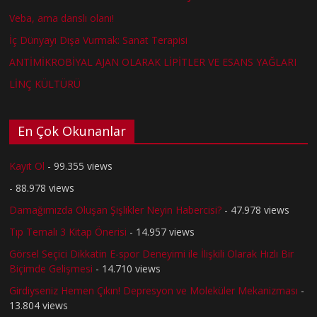
Veba, ama danslı olanı!
İç Dünyayı Dışa Vurmak: Sanat Terapisi
ANTİMİKROBİYAL AJAN OLARAK LİPİTLER VE ESANS YAĞLARI
LİNÇ KÜLTÜRÜ
En Çok Okunanlar
Kayıt Ol
- 99.355 views
- 88.978 views
Damağımızda Oluşan Şişlikler Neyin Habercisi?
- 47.978 views
Tıp Temalı 3 Kitap Önerisi
- 14.957 views
Görsel Seçici Dikkatin E-spor Deneyimi ile İlişkili Olarak Hızlı Bir
Biçimde Gelişmesi
- 14.710 views
Girdiyseniz Hemen Çıkın! Depresyon ve Moleküler Mekanizması
-
13.804 views