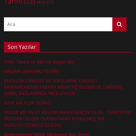
Tarihi
(33)
virüs
(12)
Son Yazılar
Evrim Teorisi ve Bilimsel Bilgiye Giriş
MİAZMA (MIASMA) TEORİSİ
BİYOLOJİK CİNSİYET VE TOPLUMSAL CİNSİYET
KAVRAMLARININ FARKINI İNSAN FİZYOLOJİSİ VE TARİHSEL
SÜREÇ BAĞLAMINDA İNCELEYELİM
KIRIK KALPLER DURAĞI
HOUSE MD PİLOT BÖLÜM VAKASI GERÇEK OLDU : TÜRKİYE´DE
HİSTOPATOLOJİK OLARAKTANISI KONULMUŞ BİR
NÖROSİSTİSERKOZ OLGUSU
Anaksimenes: Milet Okulunun Son Üyesi