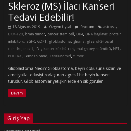
Skleroz (MS) İlacı Kanseri
Tedavi Edebilir!
,
18 Ağustos 2019
Özgem Uysal
0 yorum
astrosit
,
,
,
,
BKM-120
brain tumor
cancer stem cell
DK4
DNA bağlayıcı protein
,
,
,
,
,
inhibitörü
EGFR
GDP1
glioblastoma
glioma
gliserol-3-fosfat
,
,
,
,
,
dehidrojenaz 1
ID1
kanser kök hücresi
malign beyin tümörü
NF1
,
,
,
PDGFRA
Temozolomid
Teriflunomid
tümör
Glioblastoma Nedir? Glioblastoma, beyin dokusuna sızan ve
ameliyatla tedaviyi zorlaştıran agresif bir beyin kanseri
türüdür. Glioblastomlar yetişkinlerde en sık görülen
Devam
Giriş Yap