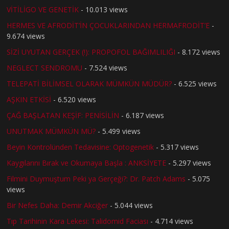
VİTİLİGO VE GENETİK
- 10.013 views
HERMES VE AFRODİT’İN ÇOCUKLARINDAN HERMAFRODİT’E
-
9.674 views
SİZİ UYUTAN GERÇEK (!): PROPOFOL BAĞIMLILIĞI
- 8.172 views
NEGLECT SENDROMU
- 7.524 views
TELEPATİ BİLİMSEL OLARAK MÜMKÜN MÜDÜR?
- 6.525 views
AŞKIN ETKİSİ
- 6.520 views
ÇAĞ BAŞLATAN KEŞİF: PENİSİLİN
- 6.187 views
UNUTMAK MÜMKÜN MÜ?
- 5.499 views
Beyin Kontrolünden Tedavisine: Optogenetik
- 5.317 views
Kaygılarını Bırak ve Okumaya Başla : ANKSİYETE
- 5.297 views
Filmini Duymuştum Peki ya Gerçeği?: Dr. Patch Adams
- 5.075
views
Bir Nefes Daha: Demir Akciğer
- 5.044 views
Tıp Tarihinin Kara Lekesi: Talidomid Faciası
- 4.714 views