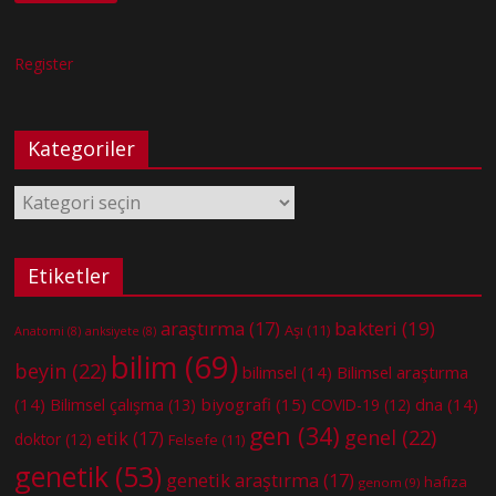
Register
Kategoriler
Kategoriler
Etiketler
bakteri
(19)
araştırma
(17)
Aşı
(11)
Anatomi
(8)
anksiyete
(8)
bilim
(69)
beyin
(22)
bilimsel
(14)
Bilimsel araştırma
(14)
biyografi
(15)
dna
(14)
Bilimsel çalışma
(13)
COVID-19
(12)
gen
(34)
genel
(22)
etik
(17)
doktor
(12)
Felsefe
(11)
genetik
(53)
genetik araştırma
(17)
hafıza
genom
(9)