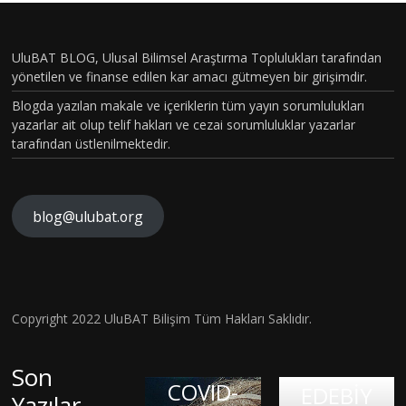
UluBAT BLOG, Ulusal Bilimsel Araştırma Toplulukları tarafından
yönetilen ve finanse edilen kar amacı gütmeyen bir girişimdir.
Blogda yazılan makale ve içeriklerin tüm yayın sorumlulukları
yazarlar ait olup telif hakları ve cezai sorumluluklar yazarlar
tarafından üstlenilmektedir.
blog@ulubat.org
Neande
TARİHİ
rtallerd
N EN
en
GİZEML
Miras
İ
Copyright 2022 UluBAT Bilişim Tüm Hakları Saklıdır.
İç
Aldığım
COVİD-
SALGINI
Dünyay
ız DNA,
19
–
Son
Balond
ı Dışa
COVID-
Patoge
EDEBİY
Yazılar