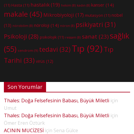
hastalık
(19)
kanser
(14)
(11)
Hasta
(11)
hekim
(8)
kadın
(8)
makale
(45)
Mikrobiyoloji
(17)
nobel
mutasyon
(11)
psikiyatri
(31)
nöroloji
(14)
(13)
nörobilim
(8)
nöron
(8)
sağlık
Psikoloji
(28)
sanat
(23)
psikolojik
(11)
ressam
(8)
Tıp
(92)
(55)
tedavi
(32)
Tıp
sendrom
(9)
Tarihi
(33)
virüs
(12)
Son Yorumlar
Thales: Doğa Felsefesinin Babası, Büyük Miletli
için
Umut
Thales: Doğa Felsefesinin Babası, Büyük Miletli
için
Ömer Eren Öztürk
ACININ MUCİZESİ
için
Sena Gülce