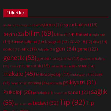
Etiketler
bakteri
(19)
araştırma
(17)
Aşı
(11)
Anatomi
(8)
anksiyete
(8)
bilim
(69)
beyin
(22)
bilimsel
(14)
Bilimsel araştırma
(14)
biyografi
(15)
dna
(14)
Bilimsel çalışma
(13)
COVID-19
(12)
gen
(34)
genel
(22)
etik
(17)
doktor
(12)
Felsefe
(11)
genetik
(53)
genetik araştırma
(17)
hafıza
genom
(9)
hastalık
(19)
kanser
(14)
(11)
Hasta
(11)
hekim
(8)
kadın
(8)
makale
(45)
Mikrobiyoloji
(17)
nobel
mutasyon
(11)
psikiyatri
(31)
nöroloji
(14)
(13)
nörobilim
(8)
nöron
(8)
sağlık
Psikoloji
(28)
sanat
(23)
psikolojik
(11)
ressam
(8)
Tıp
(92)
(55)
tedavi
(32)
Tıp
sendrom
(9)