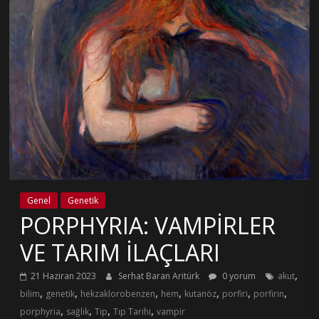
Genel
Genetik
PORPHYRIA: VAMPİRLER
VE TARIM İLAÇLARI
,
21 Haziran 2023
Serhat Baran Aritürk
0 yorum
akut
,
,
,
,
,
,
,
bilim
genetik
hekzaklorobenzen
hem
kutanöz
porfiri
porfirin
,
,
,
,
porphyria
sağlık
Tıp
Tıp Tarihi
vampir