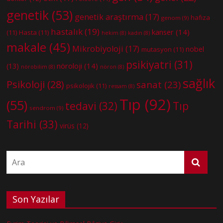
genetik
(53)
genetik araştırma
(17)
hafıza
genom
(9)
hastalık
(19)
kanser
(14)
(11)
Hasta
(11)
hekim
(8)
kadın
(8)
makale
(45)
Mikrobiyoloji
(17)
nobel
mutasyon
(11)
psikiyatri
(31)
nöroloji
(14)
(13)
nörobilim
(8)
nöron
(8)
sağlık
Psikoloji
(28)
sanat
(23)
psikolojik
(11)
ressam
(8)
Tıp
(92)
(55)
tedavi
(32)
Tıp
sendrom
(9)
Tarihi
(33)
virüs
(12)
Son Yazılar