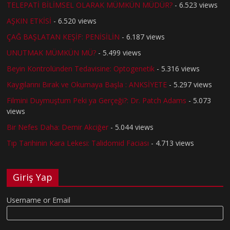
TELEPATİ BİLİMSEL OLARAK MÜMKÜN MÜDÜR?
- 6.523 views
AŞKIN ETKİSİ
- 6.520 views
ÇAĞ BAŞLATAN KEŞİF: PENİSİLİN
- 6.187 views
UNUTMAK MÜMKÜN MÜ?
- 5.499 views
Beyin Kontrolünden Tedavisine: Optogenetik
- 5.316 views
Kaygılarını Bırak ve Okumaya Başla : ANKSİYETE
- 5.297 views
Filmini Duymuştum Peki ya Gerçeği?: Dr. Patch Adams
- 5.073
views
Bir Nefes Daha: Demir Akciğer
- 5.044 views
Tıp Tarihinin Kara Lekesi: Talidomid Faciası
- 4.713 views
Giriş Yap
Username or Email