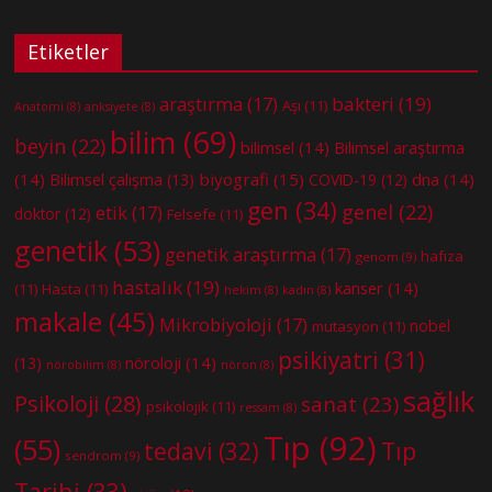
Etiketler
bakteri
(19)
araştırma
(17)
Aşı
(11)
Anatomi
(8)
anksiyete
(8)
bilim
(69)
beyin
(22)
bilimsel
(14)
Bilimsel araştırma
(14)
biyografi
(15)
dna
(14)
Bilimsel çalışma
(13)
COVID-19
(12)
gen
(34)
genel
(22)
etik
(17)
doktor
(12)
Felsefe
(11)
genetik
(53)
genetik araştırma
(17)
hafıza
genom
(9)
hastalık
(19)
kanser
(14)
(11)
Hasta
(11)
hekim
(8)
kadın
(8)
makale
(45)
Mikrobiyoloji
(17)
nobel
mutasyon
(11)
psikiyatri
(31)
nöroloji
(14)
(13)
nörobilim
(8)
nöron
(8)
sağlık
Psikoloji
(28)
sanat
(23)
psikolojik
(11)
ressam
(8)
Tıp
(92)
(55)
tedavi
(32)
Tıp
sendrom
(9)
Tarihi
(33)