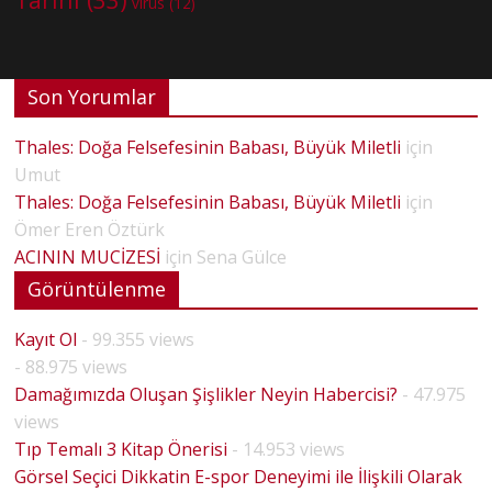
virüs
(12)
Son Yorumlar
Thales: Doğa Felsefesinin Babası, Büyük Miletli
için
Umut
Thales: Doğa Felsefesinin Babası, Büyük Miletli
için
Ömer Eren Öztürk
ACININ MUCİZESİ
için
Sena Gülce
Görüntülenme
Kayıt Ol
- 99.355 views
- 88.975 views
Damağımızda Oluşan Şişlikler Neyin Habercisi?
- 47.975
views
Tıp Temalı 3 Kitap Önerisi
- 14.953 views
Görsel Seçici Dikkatin E-spor Deneyimi ile İlişkili Olarak