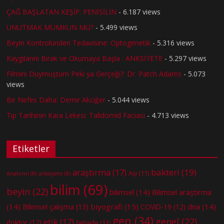
ÇAĞ BAŞLATAN KEŞİF: PENİSİLİN
- 6.187 views
UNUTMAK MÜMKÜN MÜ?
- 5.499 views
Beyin Kontrolünden Tedavisine: Optogenetik
- 5.316 views
Kaygılarını Bırak ve Okumaya Başla : ANKSİYETE
- 5.297 views
Filmini Duymuştum Peki ya Gerçeği?: Dr. Patch Adams
- 5.073
views
Bir Nefes Daha: Demir Akciğer
- 5.044 views
Tıp Tarihinin Kara Lekesi: Talidomid Faciası
- 4.713 views
Etiketler
bakteri
(19)
araştırma
(17)
Aşı
(11)
Anatomi
(8)
anksiyete
(8)
bilim
(69)
beyin
(22)
bilimsel
(14)
Bilimsel araştırma
(14)
biyografi
(15)
dna
(14)
Bilimsel çalışma
(13)
COVID-19
(12)
gen
(34)
genel
(22)
etik
(17)
doktor
(12)
Felsefe
(11)