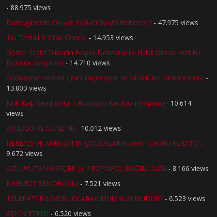
- 88.975 views
Damağımızda Oluşan Şişlikler Neyin Habercisi?
- 47.975 views
Tıp Temalı 3 Kitap Önerisi
- 14.953 views
Görsel Seçici Dikkatin E-spor Deneyimi ile İlişkili Olarak Hızlı Bir
Biçimde Gelişmesi
- 14.710 views
Girdiyseniz Hemen Çıkın! Depresyon ve Moleküler Mekanizması
-
13.803 views
Kırık Kalp Sendromu: Takotsubo Kardiyomiyopatisi
- 10.614
views
VİTİLİGO VE GENETİK
- 10.012 views
HERMES VE AFRODİT’İN ÇOCUKLARINDAN HERMAFRODİT’E
-
9.672 views
SİZİ UYUTAN GERÇEK (!): PROPOFOL BAĞIMLILIĞI
- 8.166 views
NEGLECT SENDROMU
- 7.521 views
TELEPATİ BİLİMSEL OLARAK MÜMKÜN MÜDÜR?
- 6.523 views
AŞKIN ETKİSİ
- 6.520 views