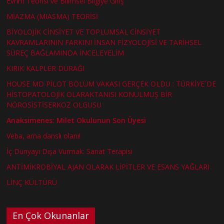
Evrim Teorisi ve Bilimsel Bilgiye Giriş
MİAZMA (MIASMA) TEORİSİ
BİYOLOJİK CİNSİYET VE TOPLUMSAL CİNSİYET
KAVRAMLARININ FARKINI İNSAN FİZYOLOJİSİ VE TARİHSEL
SÜREÇ BAĞLAMINDA İNCELEYELİM
KIRIK KALPLER DURAĞI
HOUSE MD PİLOT BÖLÜM VAKASI GERÇEK OLDU : TÜRKİYE´DE
HİSTOPATOLOJİK OLARAKTANISI KONULMUŞ BİR
NÖROSİSTİSERKOZ OLGUSU
Anaksimenes: Milet Okulunun Son Üyesi
Veba, ama danslı olanı!
İç Dünyayı Dışa Vurmak: Sanat Terapisi
ANTİMİKROBİYAL AJAN OLARAK LİPİTLER VE ESANS YAĞLARI
LİNÇ KÜLTÜRÜ
En Çok Okunanlar