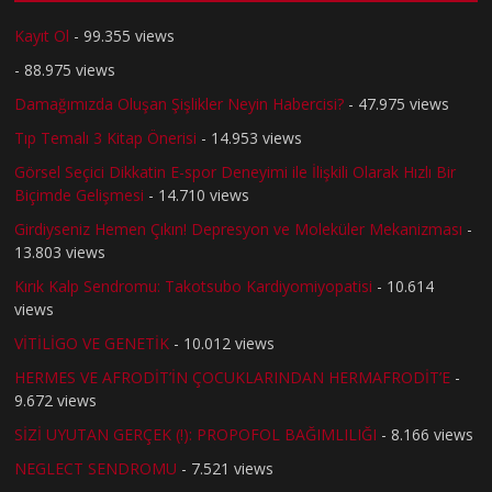
Kayıt Ol
- 99.355 views
- 88.975 views
Damağımızda Oluşan Şişlikler Neyin Habercisi?
- 47.975 views
Tıp Temalı 3 Kitap Önerisi
- 14.953 views
Görsel Seçici Dikkatin E-spor Deneyimi ile İlişkili Olarak Hızlı Bir
Biçimde Gelişmesi
- 14.710 views
Girdiyseniz Hemen Çıkın! Depresyon ve Moleküler Mekanizması
-
13.803 views
Kırık Kalp Sendromu: Takotsubo Kardiyomiyopatisi
- 10.614
views
VİTİLİGO VE GENETİK
- 10.012 views
HERMES VE AFRODİT’İN ÇOCUKLARINDAN HERMAFRODİT’E
-
9.672 views
SİZİ UYUTAN GERÇEK (!): PROPOFOL BAĞIMLILIĞI
- 8.166 views
NEGLECT SENDROMU
- 7.521 views