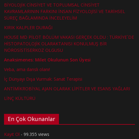
BİYOLOJİK CİNSİYET VE TOPLUMSAL CİNSİYET
KAVRAMLARININ FARKINI İNSAN FİZYOLOJİSİ VE TARİHSEL
SÜREÇ BAĞLAMINDA İNCELEYELİM
KIRIK KALPLER DURAĞI
HOUSE MD PİLOT BÖLÜM VAKASI GERÇEK OLDU : TÜRKİYE´DE
HİSTOPATOLOJİK OLARAKTANISI KONULMUŞ BİR
NÖROSİSTİSERKOZ OLGUSU
Anaksimenes: Milet Okulunun Son Üyesi
Veba, ama danslı olanı!
İç Dünyayı Dışa Vurmak: Sanat Terapisi
ANTİMİKROBİYAL AJAN OLARAK LİPİTLER VE ESANS YAĞLARI
LİNÇ KÜLTÜRÜ
En Çok Okunanlar
Kayıt Ol
- 99.355 views