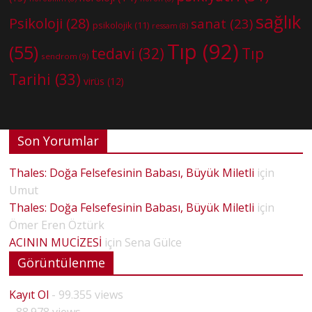
sağlık
Psikoloji
(28)
sanat
(23)
psikolojik
(11)
ressam
(8)
Tıp
(92)
(55)
tedavi
(32)
Tıp
sendrom
(9)
Tarihi
(33)
virüs
(12)
Son Yorumlar
Thales: Doğa Felsefesinin Babası, Büyük Miletli
için
Umut
Thales: Doğa Felsefesinin Babası, Büyük Miletli
için
Ömer Eren Öztürk
ACININ MUCİZESİ
için
Sena Gülce
Görüntülenme
Kayıt Ol
- 99.355 views