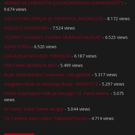
HERMES VE AFRODİT’İN ÇOCUKLARINDAN HERMAFRODİT’E
-
9.674 views
SİZİ UYUTAN GERÇEK (!): PROPOFOL BAĞIMLILIĞI
- 8.172 views
NEGLECT SENDROMU
- 7.524 views
TELEPATİ BİLİMSEL OLARAK MÜMKÜN MÜDÜR?
- 6.525 views
AŞKIN ETKİSİ
- 6.520 views
ÇAĞ BAŞLATAN KEŞİF: PENİSİLİN
- 6.187 views
UNUTMAK MÜMKÜN MÜ?
- 5.499 views
Beyin Kontrolünden Tedavisine: Optogenetik
- 5.317 views
Kaygılarını Bırak ve Okumaya Başla : ANKSİYETE
- 5.297 views
Filmini Duymuştum Peki ya Gerçeği?: Dr. Patch Adams
- 5.075
views
Bir Nefes Daha: Demir Akciğer
- 5.044 views
Tıp Tarihinin Kara Lekesi: Talidomid Faciası
- 4.714 views