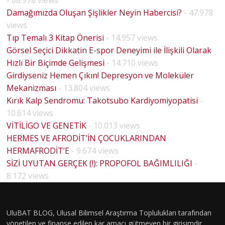
- 88.978 views
Damağımızda Oluşan Şişlikler Neyin Habercisi?
- 47.978
views
Tıp Temalı 3 Kitap Önerisi
- 14.957 views
Görsel Seçici Dikkatin E-spor Deneyimi ile İlişkili Olarak
Hızlı Bir Biçimde Gelişmesi
- 14.710 views
Girdiyseniz Hemen Çıkın! Depresyon ve Moleküler
Mekanizması
- 13.804 views
Kırık Kalp Sendromu: Takotsubo Kardiyomiyopatisi
-
10.614 views
VİTİLİGO VE GENETİK
- 10.013 views
HERMES VE AFRODİT’İN ÇOCUKLARINDAN
HERMAFRODİT’E
- 9.674 views
SİZİ UYUTAN GERÇEK (!): PROPOFOL BAĞIMLILIĞI
-
8.172 views
UluBAT BLOG, Ulusal Bilimsel Araştırma Toplulukları tarafından
yönetilen ve finanse edilen kar amacı gütmeyen bir girişimdir.