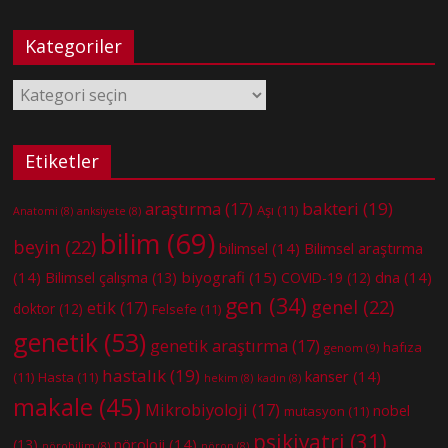
Kategoriler
Kategoriler
Etiketler
bakteri
(19)
araştırma
(17)
Aşı
(11)
Anatomi
(8)
anksiyete
(8)
bilim
(69)
beyin
(22)
bilimsel
(14)
Bilimsel araştırma
(14)
biyografi
(15)
dna
(14)
Bilimsel çalışma
(13)
COVID-19
(12)
gen
(34)
genel
(22)
etik
(17)
doktor
(12)
Felsefe
(11)
genetik
(53)
genetik araştırma
(17)
hafıza
genom
(9)
hastalık
(19)
kanser
(14)
(11)
Hasta
(11)
hekim
(8)
kadın
(8)
makale
(45)
Mikrobiyoloji
(17)
nobel
mutasyon
(11)
psikiyatri
(31)
nöroloji
(14)
(13)
nörobilim
(8)
nöron
(8)