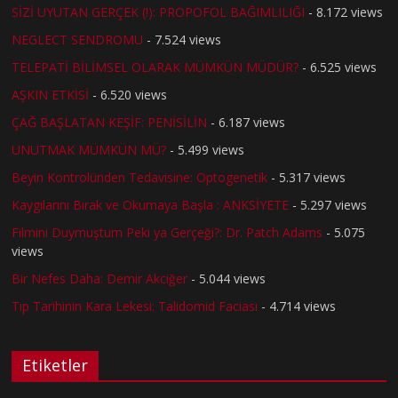
SİZİ UYUTAN GERÇEK (!): PROPOFOL BAĞIMLILIĞI
- 8.172 views
NEGLECT SENDROMU
- 7.524 views
TELEPATİ BİLİMSEL OLARAK MÜMKÜN MÜDÜR?
- 6.525 views
AŞKIN ETKİSİ
- 6.520 views
ÇAĞ BAŞLATAN KEŞİF: PENİSİLİN
- 6.187 views
UNUTMAK MÜMKÜN MÜ?
- 5.499 views
Beyin Kontrolünden Tedavisine: Optogenetik
- 5.317 views
Kaygılarını Bırak ve Okumaya Başla : ANKSİYETE
- 5.297 views
Filmini Duymuştum Peki ya Gerçeği?: Dr. Patch Adams
- 5.075
views
Bir Nefes Daha: Demir Akciğer
- 5.044 views
Tıp Tarihinin Kara Lekesi: Talidomid Faciası
- 4.714 views
Etiketler