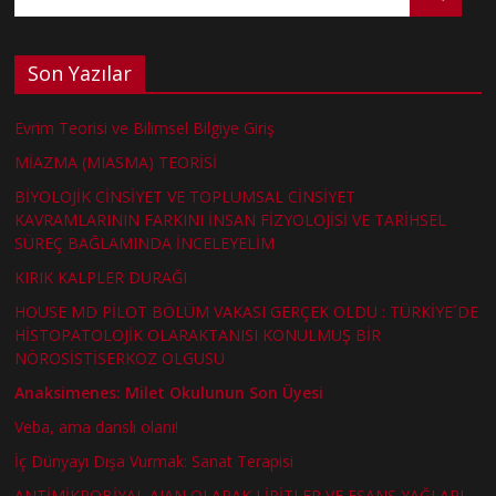
Son Yazılar
Evrim Teorisi ve Bilimsel Bilgiye Giriş
MİAZMA (MIASMA) TEORİSİ
BİYOLOJİK CİNSİYET VE TOPLUMSAL CİNSİYET
KAVRAMLARININ FARKINI İNSAN FİZYOLOJİSİ VE TARİHSEL
SÜREÇ BAĞLAMINDA İNCELEYELİM
KIRIK KALPLER DURAĞI
HOUSE MD PİLOT BÖLÜM VAKASI GERÇEK OLDU : TÜRKİYE´DE
HİSTOPATOLOJİK OLARAKTANISI KONULMUŞ BİR
NÖROSİSTİSERKOZ OLGUSU
Anaksimenes: Milet Okulunun Son Üyesi
Veba, ama danslı olanı!
İç Dünyayı Dışa Vurmak: Sanat Terapisi
ANTİMİKROBİYAL AJAN OLARAK LİPİTLER VE ESANS YAĞLARI