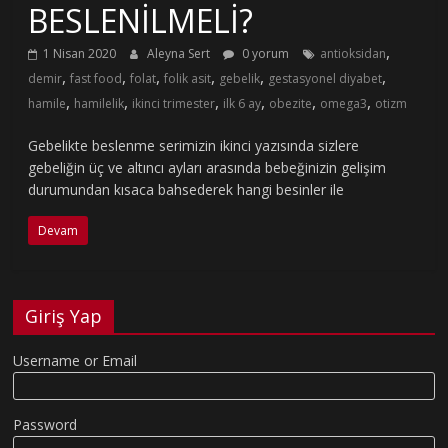
BESLENİLMELİ?
,
1 Nisan 2020
Aleyna Sert
0 yorum
antioksidan
,
,
,
,
,
,
demir
fast food
folat
folik asit
gebelik
gestasyonel diyabet
,
,
,
,
,
,
hamile
hamilelik
ikinci trimester
ilk 6 ay
obezite
omega3
otizm
Gebelikte beslenme serimizin ikinci yazısında sizlere
gebeliğin üç ve altıncı ayları arasında bebeğinizin gelişim
durumundan kısaca bahsederek hangi besinler ile
Devam
Giriş Yap
Username or Email
Password