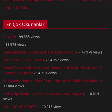
LİNÇ KÜLTÜRÜ
En Çok Okunanlar
Kayıt Ol
- 99.355 views
- 88.978 views
Damağımızda Oluşan Şişlikler Neyin Habercisi?
- 47.978 views
Tıp Temalı 3 Kitap Önerisi
- 14.957 views
Görsel Seçici Dikkatin E-spor Deneyimi ile İlişkili Olarak Hızlı Bir
Biçimde Gelişmesi
- 14.710 views
Girdiyseniz Hemen Çıkın! Depresyon ve Moleküler Mekanizması
-
13.804 views
Kırık Kalp Sendromu: Takotsubo Kardiyomiyopatisi
- 10.614
views
VİTİLİGO VE GENETİK
- 10.013 views