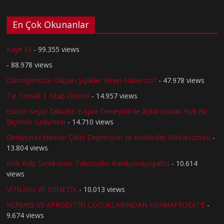
En Çok Okunanlar
Kayıt Ol
- 99.355 views
- 88.978 views
Damağımızda Oluşan Şişlikler Neyin Habercisi?
- 47.978 views
Tıp Temalı 3 Kitap Önerisi
- 14.957 views
Görsel Seçici Dikkatin E-spor Deneyimi ile İlişkili Olarak Hızlı Bir
Biçimde Gelişmesi
- 14.710 views
Girdiyseniz Hemen Çıkın! Depresyon ve Moleküler Mekanizması
-
13.804 views
Kırık Kalp Sendromu: Takotsubo Kardiyomiyopatisi
- 10.614
views
VİTİLİGO VE GENETİK
- 10.013 views
HERMES VE AFRODİT’İN ÇOCUKLARINDAN HERMAFRODİT’E
-
9.674 views