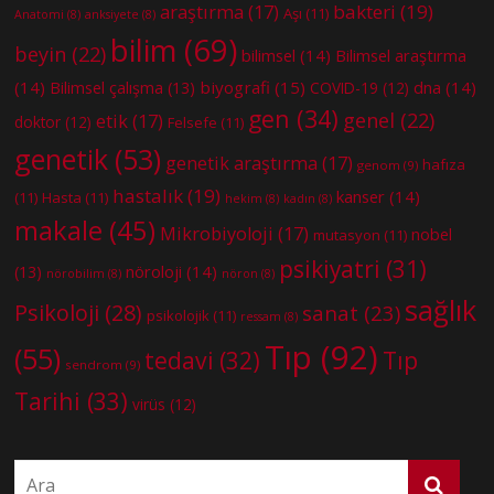
bakteri
(19)
araştırma
(17)
Aşı
(11)
Anatomi
(8)
anksiyete
(8)
bilim
(69)
beyin
(22)
bilimsel
(14)
Bilimsel araştırma
(14)
biyografi
(15)
dna
(14)
Bilimsel çalışma
(13)
COVID-19
(12)
gen
(34)
genel
(22)
etik
(17)
doktor
(12)
Felsefe
(11)
genetik
(53)
genetik araştırma
(17)
hafıza
genom
(9)
hastalık
(19)
kanser
(14)
(11)
Hasta
(11)
hekim
(8)
kadın
(8)
makale
(45)
Mikrobiyoloji
(17)
nobel
mutasyon
(11)
psikiyatri
(31)
nöroloji
(14)
(13)
nörobilim
(8)
nöron
(8)
sağlık
Psikoloji
(28)
sanat
(23)
psikolojik
(11)
ressam
(8)
Tıp
(92)
(55)
tedavi
(32)
Tıp
sendrom
(9)
Tarihi
(33)
virüs
(12)