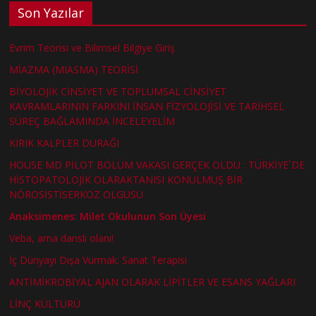
Son Yazılar
Evrim Teorisi ve Bilimsel Bilgiye Giriş
MİAZMA (MIASMA) TEORİSİ
BİYOLOJİK CİNSİYET VE TOPLUMSAL CİNSİYET
KAVRAMLARININ FARKINI İNSAN FİZYOLOJİSİ VE TARİHSEL
SÜREÇ BAĞLAMINDA İNCELEYELİM
KIRIK KALPLER DURAĞI
HOUSE MD PİLOT BÖLÜM VAKASI GERÇEK OLDU : TÜRKİYE´DE
HİSTOPATOLOJİK OLARAKTANISI KONULMUŞ BİR
NÖROSİSTİSERKOZ OLGUSU
Anaksimenes: Milet Okulunun Son Üyesi
Veba, ama danslı olanı!
İç Dünyayı Dışa Vurmak: Sanat Terapisi
ANTİMİKROBİYAL AJAN OLARAK LİPİTLER VE ESANS YAĞLARI
LİNÇ KÜLTÜRÜ