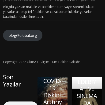
Blogda yazılan makale ve içeriklerin tüm yayın sorumlulukları
yazarlar ait olup telif hakları ve cezai sorumluluklar yazarlar
tarafından üstlenilmektedir.
blog@ulubat.org
Neande
TARİHİ
rtallerd
N EN
en
GİZEML
Miras
İ
Copyright 2022 UluBAT Bilişim Tüm Hakları Saklıdır.
İç
Aldığım
COVİD-
SALGINI
Dünyay
ız DNA,
19
–
Son
Balond
ı Dışa
COVID-
Patoge
EDEBİY
Yazılar
Vurmak
aki
19
nezi ve
AT VE
: Sanat
Çocuk:
Riskini
LİNÇ
Sitokin
SİNEMA
Terapis
David
Arttırıy
KÜLTÜ
Fırtınas
DA