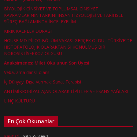
BİYOLOJİK CİNSİYET VE TOPLUMSAL CİNSİYET
KAVRAMLARININ FARKINI İNSAN FİZYOLOJİSİ VE TARİHSEL
SÜREÇ BAĞLAMINDA İNCELEYELİM
KIRIK KALPLER DURAĞI
HOUSE MD PİLOT BÖLÜM VAKASI GERÇEK OLDU : TÜRKİYE´DE
HİSTOPATOLOJİK OLARAKTANISI KONULMUŞ BİR
NÖROSİSTİSERKOZ OLGUSU
Anaksimenes: Milet Okulunun Son Üyesi
Veba, ama danslı olanı!
İç Dünyayı Dışa Vurmak: Sanat Terapisi
ANTİMİKROBİYAL AJAN OLARAK LİPİTLER VE ESANS YAĞLARI
LİNÇ KÜLTÜRÜ
En Çok Okunanlar
Kayıt Ol
- 99.355 views