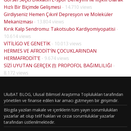
Hızlı Bir Biçimde Gelişmesi
- 14.710 views
Girdiyseniz Hemen Çıkın! Depresyon ve Moleküler
Mekanizması
- 13.804 views
Kırık Kalp Sendromu: Takotsubo Kardiyomiyopatisi
-
10.614 views
VİTİLİGO VE GENETİK
- 10.013 views
HERMES VE AFRODİT’İN ÇOCUKLARINDAN
HERMAFRODİT’E
- 9.674 views
BİYOLO
SİZİ UYUTAN GERÇEK (!): PROPOFOL BAĞIMLILIĞI
-
JİK
8.172 views
CİNSİYE
T VE
UluBAT BLOG, Ulusal Bilimsel Araştırma Toplulukları tarafından
TOPLU
yönetilen ve finanse edilen kar amacı gütmeyen bir girişimdir.
MSAL
Blogda yazılan makale ve içeriklerin tüm yayın sorumlulukları
CİNSİYE
yazarlar ait olup telif hakları ve cezai sorumluluklar yazarlar
tarafından üstlenilmektedir.
T