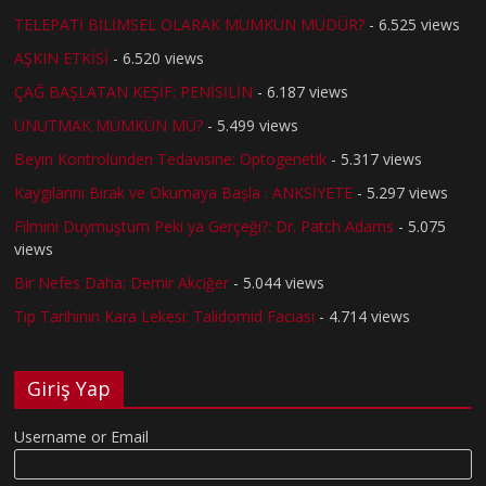
TELEPATİ BİLİMSEL OLARAK MÜMKÜN MÜDÜR?
- 6.525 views
AŞKIN ETKİSİ
- 6.520 views
ÇAĞ BAŞLATAN KEŞİF: PENİSİLİN
- 6.187 views
UNUTMAK MÜMKÜN MÜ?
- 5.499 views
Beyin Kontrolünden Tedavisine: Optogenetik
- 5.317 views
Kaygılarını Bırak ve Okumaya Başla : ANKSİYETE
- 5.297 views
Filmini Duymuştum Peki ya Gerçeği?: Dr. Patch Adams
- 5.075
views
Bir Nefes Daha: Demir Akciğer
- 5.044 views
Tıp Tarihinin Kara Lekesi: Talidomid Faciası
- 4.714 views
Giriş Yap
Username or Email