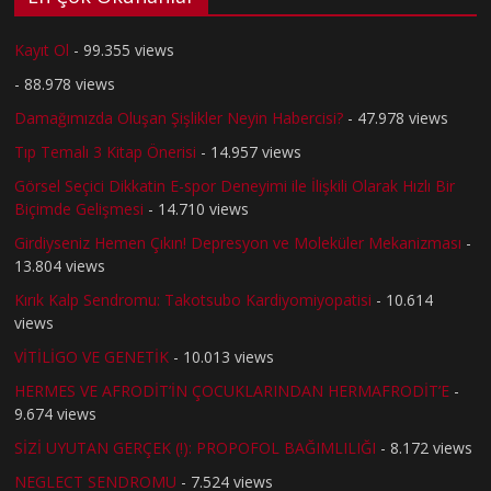
Kayıt Ol
- 99.355 views
- 88.978 views
Damağımızda Oluşan Şişlikler Neyin Habercisi?
- 47.978 views
Tıp Temalı 3 Kitap Önerisi
- 14.957 views
Görsel Seçici Dikkatin E-spor Deneyimi ile İlişkili Olarak Hızlı Bir
Biçimde Gelişmesi
- 14.710 views
Girdiyseniz Hemen Çıkın! Depresyon ve Moleküler Mekanizması
-
13.804 views
Kırık Kalp Sendromu: Takotsubo Kardiyomiyopatisi
- 10.614
views
VİTİLİGO VE GENETİK
- 10.013 views
HERMES VE AFRODİT’İN ÇOCUKLARINDAN HERMAFRODİT’E
-
9.674 views
SİZİ UYUTAN GERÇEK (!): PROPOFOL BAĞIMLILIĞI
- 8.172 views
NEGLECT SENDROMU
- 7.524 views