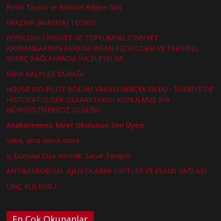
Evrim Teorisi ve Bilimsel Bilgiye Giriş
MİAZMA (MIASMA) TEORİSİ
BİYOLOJİK CİNSİYET VE TOPLUMSAL CİNSİYET
KAVRAMLARININ FARKINI İNSAN FİZYOLOJİSİ VE TARİHSEL
SÜREÇ BAĞLAMINDA İNCELEYELİM
KIRIK KALPLER DURAĞI
HOUSE MD PİLOT BÖLÜM VAKASI GERÇEK OLDU : TÜRKİYE´DE
HİSTOPATOLOJİK OLARAKTANISI KONULMUŞ BİR
NÖROSİSTİSERKOZ OLGUSU
Anaksimenes: Milet Okulunun Son Üyesi
Veba, ama danslı olanı!
İç Dünyayı Dışa Vurmak: Sanat Terapisi
ANTİMİKROBİYAL AJAN OLARAK LİPİTLER VE ESANS YAĞLARI
LİNÇ KÜLTÜRÜ
En Çok Okunanlar