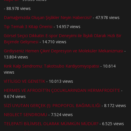
- 88.978 views
Damağımızda Oluşan Şişlikler Neyin Habercisi?
- 47.978 views
Tıp Temalı 3 Kitap Önerisi
- 14.957 views
Görsel Seçici Dikkatin E-spor Deneyimi ile İlişkili Olarak Hızlı Bir
Biçimde Gelişmesi
- 14.710 views
Girdiyseniz Hemen Çıkın! Depresyon ve Moleküler Mekanizması
-
13.804 views
Kırık Kalp Sendromu: Takotsubo Kardiyomiyopatisi
- 10.614
views
VİTİLİGO VE GENETİK
- 10.013 views
HERMES VE AFRODİT’İN ÇOCUKLARINDAN HERMAFRODİT’E
-
9.674 views
SİZİ UYUTAN GERÇEK (!): PROPOFOL BAĞIMLILIĞI
- 8.172 views
NEGLECT SENDROMU
- 7.524 views
TELEPATİ BİLİMSEL OLARAK MÜMKÜN MÜDÜR?
- 6.525 views