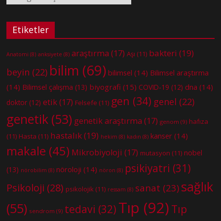
Etiketler
bakteri
(19)
araştırma
(17)
Aşı
(11)
Anatomi
(8)
anksiyete
(8)
bilim
(69)
beyin
(22)
bilimsel
(14)
Bilimsel araştırma
(14)
biyografi
(15)
dna
(14)
Bilimsel çalışma
(13)
COVID-19
(12)
gen
(34)
genel
(22)
etik
(17)
doktor
(12)
Felsefe
(11)
genetik
(53)
genetik araştırma
(17)
hafıza
genom
(9)
hastalık
(19)
kanser
(14)
(11)
Hasta
(11)
hekim
(8)
kadın
(8)
makale
(45)
Mikrobiyoloji
(17)
nobel
mutasyon
(11)
psikiyatri
(31)
nöroloji
(14)
(13)
nörobilim
(8)
nöron
(8)
sağlık
Psikoloji
(28)
sanat
(23)
psikolojik
(11)
ressam
(8)
Tıp
(92)
(55)
tedavi
(32)
Tıp
sendrom
(9)