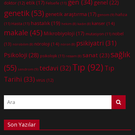
gen
(34)
genel
(22)
etik
(17)
doktor
(12)
Felsefe
(11)
genetik
(53)
genetik araştırma
(17)
hafıza
genom
(9)
hastalık
(19)
kanser
(14)
(11)
Hasta
(11)
hekim
(8)
kadın
(8)
makale
(45)
Mikrobiyoloji
(17)
nobel
mutasyon
(11)
psikiyatri
(31)
nöroloji
(14)
(13)
nörobilim
(8)
nöron
(8)
sağlık
Psikoloji
(28)
sanat
(23)
psikolojik
(11)
ressam
(8)
Tıp
(92)
(55)
tedavi
(32)
Tıp
sendrom
(9)
Tarihi
(33)
virüs
(12)
Son Yazılar