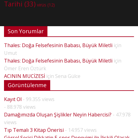
Tarihi
(33)
virüs
(12)
Son Yorumlar
Thales: Doğa Felsefesinin Babası, Büyük Miletli
için
Umut
Thales: Doğa Felsefesinin Babası, Büyük Miletli
için
Ömer Eren Öztürk
ACININ MUCİZESİ
için
Sena Gülce
Görüntülenme
Kayıt Ol
- 99.355 views
- 88.978 views
Damağımızda Oluşan Şişlikler Neyin Habercisi?
- 47.978
views
Tıp Temalı 3 Kitap Önerisi
- 14.957 views
Görsel Seçici Dikkatin E-spor Deneyimi ile İlişkili Olarak