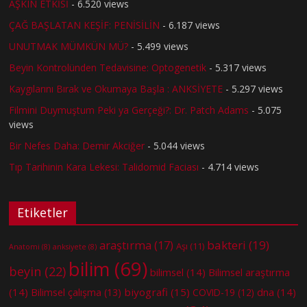
AŞKIN ETKİSİ
- 6.520 views
ÇAĞ BAŞLATAN KEŞİF: PENİSİLİN
- 6.187 views
UNUTMAK MÜMKÜN MÜ?
- 5.499 views
Beyin Kontrolünden Tedavisine: Optogenetik
- 5.317 views
Kaygılarını Bırak ve Okumaya Başla : ANKSİYETE
- 5.297 views
Filmini Duymuştum Peki ya Gerçeği?: Dr. Patch Adams
- 5.075
views
Bir Nefes Daha: Demir Akciğer
- 5.044 views
Tıp Tarihinin Kara Lekesi: Talidomid Faciası
- 4.714 views
Etiketler
bakteri
(19)
araştırma
(17)
Aşı
(11)
Anatomi
(8)
anksiyete
(8)
bilim
(69)
beyin
(22)
bilimsel
(14)
Bilimsel araştırma
(14)
biyografi
(15)
dna
(14)
Bilimsel çalışma
(13)
COVID-19
(12)