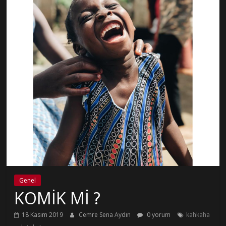
Genel
KOMİK Mİ ?
18 Kasım 2019
Cemre Sena Aydın
0 yorum
kahkaha