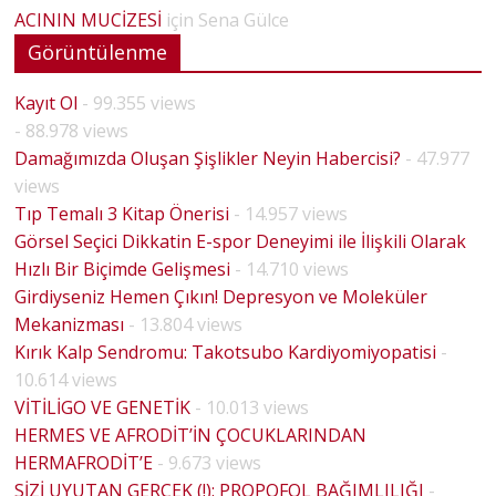
ACININ MUCİZESİ
için
Sena Gülce
Görüntülenme
Kayıt Ol
- 99.355 views
- 88.978 views
Damağımızda Oluşan Şişlikler Neyin Habercisi?
- 47.977
views
Tıp Temalı 3 Kitap Önerisi
- 14.957 views
Görsel Seçici Dikkatin E-spor Deneyimi ile İlişkili Olarak
Hızlı Bir Biçimde Gelişmesi
- 14.710 views
Girdiyseniz Hemen Çıkın! Depresyon ve Moleküler
Mekanizması
- 13.804 views
Kırık Kalp Sendromu: Takotsubo Kardiyomiyopatisi
-
10.614 views
VİTİLİGO VE GENETİK
- 10.013 views
HERMES VE AFRODİT’İN ÇOCUKLARINDAN
HERMAFRODİT’E
- 9.673 views
SİZİ UYUTAN GERÇEK (!): PROPOFOL BAĞIMLILIĞI
-