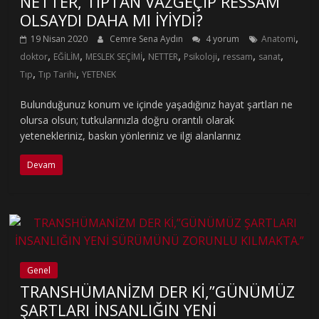
NETTER, TIPTAN VAZGEÇİP RESSAM
OLSAYDI DAHA MI İYİYDİ?
,
19 Nisan 2020
Cemre Sena Aydın
4 yorum
Anatomi
,
,
,
,
,
,
,
doktor
EĞİLİM
MESLEK SEÇİMİ
NETTER
Psikoloji
ressam
sanat
,
,
Tıp
Tıp Tarihi
YETENEK
Bulunduğunuz konum ve içinde yaşadığınız hayat şartları ne
olursa olsun; tutkularınızla doğru orantılı olarak
yetenekleriniz, baskın yönleriniz ve ilgi alanlarınız
Devam
Genel
TRANSHÜMANİZM DER Kİ,”GÜNÜMÜZ
ŞARTLARI İNSANLIĞIN YENİ