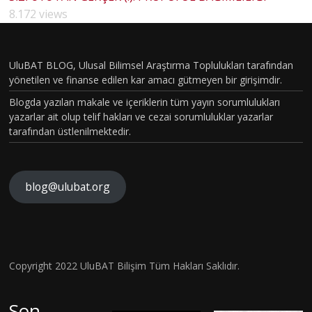
HOUSE
8.172 views
MD
PİLOT
BÖLÜM
UluBAT BLOG, Ulusal Bilimsel Araştırma Toplulukları tarafından
yönetilen ve finanse edilen kar amacı gütmeyen bir girişimdir.
VAKASI
Blogda yazılan makale ve içeriklerin tüm yayın sorumlulukları
GERÇEK
yazarlar ait olup telif hakları ve cezai sorumluluklar yazarlar
OLDU :
tarafından üstlenilmektedir.
TÜRKİY
E´DE
HİSTOP
blog@ulubat.org
ATOLOJ
İK
Ne
OLARA
Robot
Hava
Copyright 2022 UluBAT Bilişim Tüm Hakları Saklıdır.
KTANISI
Ne de
Kirliliği
KONUL
Anaksi
Canlı
Gerçekt
Son