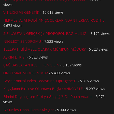
views
VİTİLİGO VE GENETİK
- 10.013 views
HERMES VE AFRODİT’İN ÇOCUKLARINDAN HERMAFRODİT’E
-
9.673 views
SİZİ UYUTAN GERÇEK (!): PROPOFOL BAĞIMLILIĞI
- 8.172 views
NEGLECT SENDROMU
- 7.523 views
TELEPATİ BİLİMSEL OLARAK MÜMKÜN MÜDÜR?
- 6.523 views
AŞKIN ETKİSİ
- 6.520 views
ÇAĞ BAŞLATAN KEŞİF: PENİSİLİN
- 6.187 views
UNUTMAK MÜMKÜN MÜ?
- 5.499 views
Beyin Kontrolünden Tedavisine: Optogenetik
- 5.316 views
Kaygılarını Bırak ve Okumaya Başla : ANKSİYETE
- 5.297 views
Filmini Duymuştum Peki ya Gerçeği?: Dr. Patch Adams
- 5.075
views
Bir Nefes Daha: Demir Akciğer
- 5.044 views