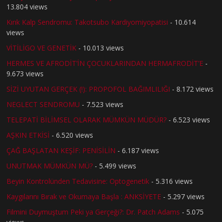
13.804 views
Kırık Kalp Sendromu: Takotsubo Kardiyomiyopatisi
- 10.614
views
VİTİLİGO VE GENETİK
- 10.013 views
HERMES VE AFRODİT’İN ÇOCUKLARINDAN HERMAFRODİT’E
-
9.673 views
SİZİ UYUTAN GERÇEK (!): PROPOFOL BAĞIMLILIĞI
- 8.172 views
NEGLECT SENDROMU
- 7.523 views
TELEPATİ BİLİMSEL OLARAK MÜMKÜN MÜDÜR?
- 6.523 views
AŞKIN ETKİSİ
- 6.520 views
ÇAĞ BAŞLATAN KEŞİF: PENİSİLİN
- 6.187 views
UNUTMAK MÜMKÜN MÜ?
- 5.499 views
Beyin Kontrolünden Tedavisine: Optogenetik
- 5.316 views
Kaygılarını Bırak ve Okumaya Başla : ANKSİYETE
- 5.297 views
Filmini Duymuştum Peki ya Gerçeği?: Dr. Patch Adams
- 5.075