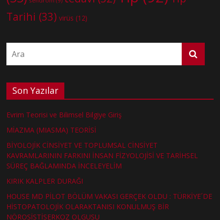
sendrom
(9)
Tarihi
(33)
virüs
(12)
Son Yazılar
Evrim Teorisi ve Bilimsel Bilgiye Giriş
MİAZMA (MIASMA) TEORİSİ
BİYOLOJİK CİNSİYET VE TOPLUMSAL CİNSİYET
KAVRAMLARININ FARKINI İNSAN FİZYOLOJİSİ VE TARİHSEL
SÜREÇ BAĞLAMINDA İNCELEYELİM
KIRIK KALPLER DURAĞI
HOUSE MD PİLOT BÖLÜM VAKASI GERÇEK OLDU : TÜRKİYE´DE
HİSTOPATOLOJİK OLARAKTANISI KONULMUŞ BİR
NÖROSİSTİSERKOZ OLGUSU