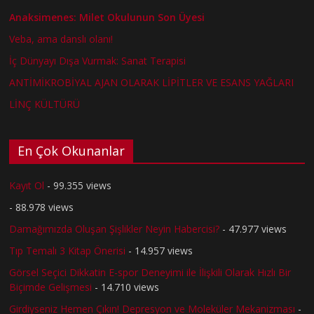
Anaksimenes: Milet Okulunun Son Üyesi
Veba, ama danslı olanı!
İç Dünyayı Dışa Vurmak: Sanat Terapisi
ANTİMİKROBİYAL AJAN OLARAK LİPİTLER VE ESANS YAĞLARI
LİNÇ KÜLTÜRÜ
En Çok Okunanlar
Kayıt Ol
- 99.355 views
- 88.978 views
Damağımızda Oluşan Şişlikler Neyin Habercisi?
- 47.977 views
Tıp Temalı 3 Kitap Önerisi
- 14.957 views
Görsel Seçici Dikkatin E-spor Deneyimi ile İlişkili Olarak Hızlı Bir
Biçimde Gelişmesi
- 14.710 views
Girdiyseniz Hemen Çıkın! Depresyon ve Moleküler Mekanizması
-