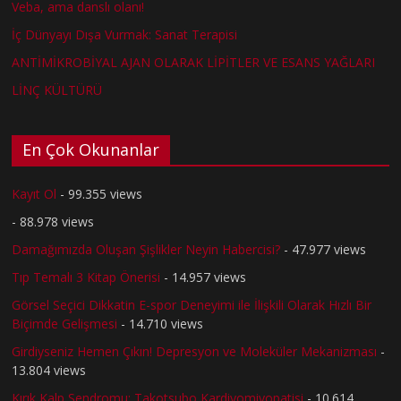
Veba, ama danslı olanı!
İç Dünyayı Dışa Vurmak: Sanat Terapisi
ANTİMİKROBİYAL AJAN OLARAK LİPİTLER VE ESANS YAĞLARI
LİNÇ KÜLTÜRÜ
En Çok Okunanlar
Kayıt Ol
- 99.355 views
- 88.978 views
Damağımızda Oluşan Şişlikler Neyin Habercisi?
- 47.977 views
Tıp Temalı 3 Kitap Önerisi
- 14.957 views
Görsel Seçici Dikkatin E-spor Deneyimi ile İlişkili Olarak Hızlı Bir
Biçimde Gelişmesi
- 14.710 views
Girdiyseniz Hemen Çıkın! Depresyon ve Moleküler Mekanizması
-
13.804 views
Kırık Kalp Sendromu: Takotsubo Kardiyomiyopatisi
- 10.614