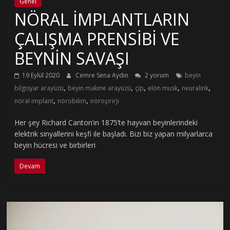
Genel
NÖRAL İMPLANTLARIN
ÇALIŞMA PRENSİBİ VE
BEYNİN SAVAŞI
19 Eylül 2020
Cemre Sena Aydın
2 yorum
beyin
,
,
,
,
,
bilgisyar arayüzü
beyin makine arayüzü
çip
elon musk
neuralink
,
,
nöral implant
nörobilim
nöroşirirji
Her şey Richard Canton’ın 1875’te hayvan beyinlerindeki
elektrik sinyallerini keşfi ile başladı. Bizi biz yapan milyarlarca
beyin hücresi ve birbirleri
Devam