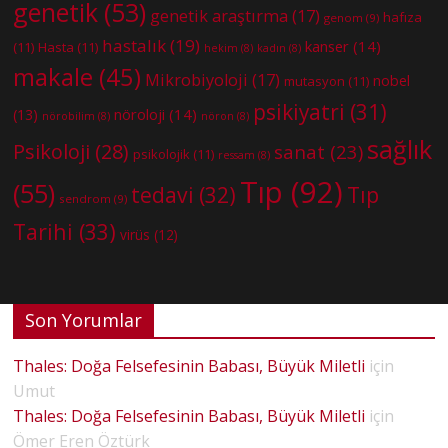
genetik
(53)
genetik araştırma
(17)
hafıza
genom
(9)
hastalık
(19)
kanser
(14)
(11)
Hasta
(11)
hekim
(8)
kadın
(8)
makale
(45)
Mikrobiyoloji
(17)
nobel
mutasyon
(11)
psikiyatri
(31)
nöroloji
(14)
(13)
nörobilim
(8)
nöron
(8)
sağlık
Psikoloji
(28)
sanat
(23)
psikolojik
(11)
ressam
(8)
Tıp
(92)
(55)
tedavi
(32)
Tıp
sendrom
(9)
Tarihi
(33)
virüs
(12)
Son Yorumlar
Thales: Doğa Felsefesinin Babası, Büyük Miletli
için
Umut
Thales: Doğa Felsefesinin Babası, Büyük Miletli
için
Ömer Eren Öztürk