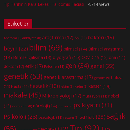
Tıp Tarihinin Kara Lekesi: Talidomid Faciası
- 4.714 views
Etiketler
bakteri
(19)
araştırma
(17)
Aşı
(11)
Anatomi
(8)
anksiyete
(8)
bilim
(69)
beyin
(22)
bilimsel
(14)
Bilimsel araştırma
(14)
biyografi
(15)
dna
(14)
Bilimsel çalışma
(13)
COVID-19
(12)
gen
(34)
genel
(22)
etik
(17)
doktor
(12)
Felsefe
(11)
genetik
(53)
genetik araştırma
(17)
hafıza
genom
(9)
hastalık
(19)
kanser
(14)
(11)
Hasta
(11)
hekim
(8)
kadın
(8)
makale
(45)
Mikrobiyoloji
(17)
nobel
mutasyon
(11)
psikiyatri
(31)
nöroloji
(14)
(13)
nörobilim
(8)
nöron
(8)
sağlık
Psikoloji
(28)
sanat
(23)
psikolojik
(11)
ressam
(8)
Tıp
(92)
(55)
tedavi
(32)
Tıp