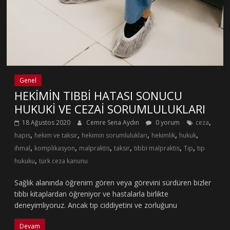
Genel
HEKİMİN TIBBİ HATASI SONUCU
HUKUKİ VE CEZAİ SORUMLULUKLARI
,
18 Ağustos 2020
Cemre Sena Aydın
0 yorum
ceza
,
,
,
,
,
hapis
hekim ve taksir
hekimin sorumlulukları
hekimlik
hukuk
,
,
,
,
,
,
ihmal
komplikasyon
malpraktis
taksir
tıbbi malpraktis
Tıp
tıp
,
hukuku
türk ceza kanunu
Sağlık alanında öğrenim gören veya görevini sürdüren bizler
tıbbı kitaplardan öğreniyor ve hastalarla birlikte
deneyimliyoruz. Ancak tıp ciddiyetini ve zorluğunu
Devam