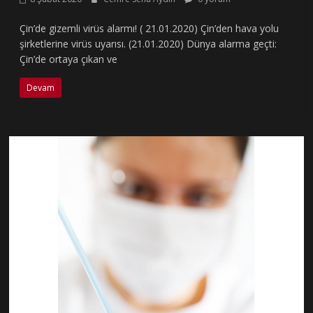
Çin’de gizemli virüs alarmı! ( 21.01.2020) Çin’den hava yolu
şirketlerine virüs uyarısı. (21.01.2020) Dünya alarma geçti:
Çin’de ortaya çıkan ve
Devam