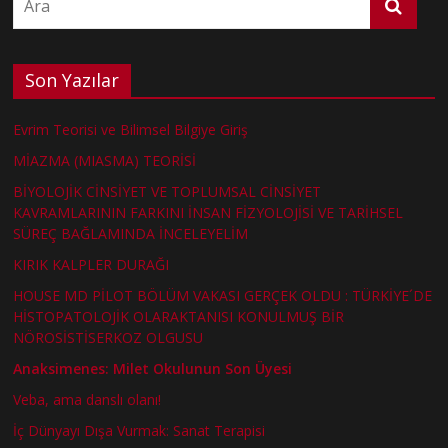
Son Yazılar
Evrim Teorisi ve Bilimsel Bilgiye Giriş
MİAZMA (MIASMA) TEORİSİ
BİYOLOJİK CİNSİYET VE TOPLUMSAL CİNSİYET
KAVRAMLARININ FARKINI İNSAN FİZYOLOJİSİ VE TARİHSEL
SÜREÇ BAĞLAMINDA İNCELEYELİM
KIRIK KALPLER DURAĞI
HOUSE MD PİLOT BÖLÜM VAKASI GERÇEK OLDU : TÜRKİYE´DE
HİSTOPATOLOJİK OLARAKTANISI KONULMUŞ BİR
NÖROSİSTİSERKOZ OLGUSU
Anaksimenes: Milet Okulunun Son Üyesi
Veba, ama danslı olanı!
İç Dünyayı Dışa Vurmak: Sanat Terapisi