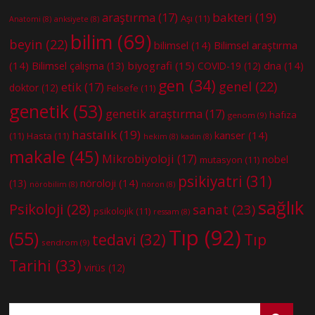
bakteri
(19)
araştırma
(17)
Aşı
(11)
Anatomi
(8)
anksiyete
(8)
bilim
(69)
beyin
(22)
bilimsel
(14)
Bilimsel araştırma
(14)
biyografi
(15)
dna
(14)
Bilimsel çalışma
(13)
COVID-19
(12)
gen
(34)
genel
(22)
etik
(17)
doktor
(12)
Felsefe
(11)
genetik
(53)
genetik araştırma
(17)
hafıza
genom
(9)
hastalık
(19)
kanser
(14)
(11)
Hasta
(11)
hekim
(8)
kadın
(8)
makale
(45)
Mikrobiyoloji
(17)
nobel
mutasyon
(11)
psikiyatri
(31)
nöroloji
(14)
(13)
nörobilim
(8)
nöron
(8)
sağlık
Psikoloji
(28)
sanat
(23)
psikolojik
(11)
ressam
(8)
Tıp
(92)
(55)
tedavi
(32)
Tıp
sendrom
(9)
Tarihi
(33)
virüs
(12)