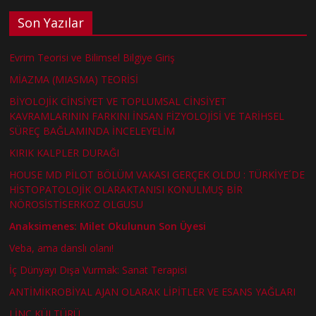
Son Yazılar
Evrim Teorisi ve Bilimsel Bilgiye Giriş
MİAZMA (MIASMA) TEORİSİ
BİYOLOJİK CİNSİYET VE TOPLUMSAL CİNSİYET
KAVRAMLARININ FARKINI İNSAN FİZYOLOJİSİ VE TARİHSEL
SÜREÇ BAĞLAMINDA İNCELEYELİM
KIRIK KALPLER DURAĞI
HOUSE MD PİLOT BÖLÜM VAKASI GERÇEK OLDU : TÜRKİYE´DE
HİSTOPATOLOJİK OLARAKTANISI KONULMUŞ BİR
NÖROSİSTİSERKOZ OLGUSU
Anaksimenes: Milet Okulunun Son Üyesi
Veba, ama danslı olanı!
İç Dünyayı Dışa Vurmak: Sanat Terapisi
ANTİMİKROBİYAL AJAN OLARAK LİPİTLER VE ESANS YAĞLARI
LİNÇ KÜLTÜRÜ