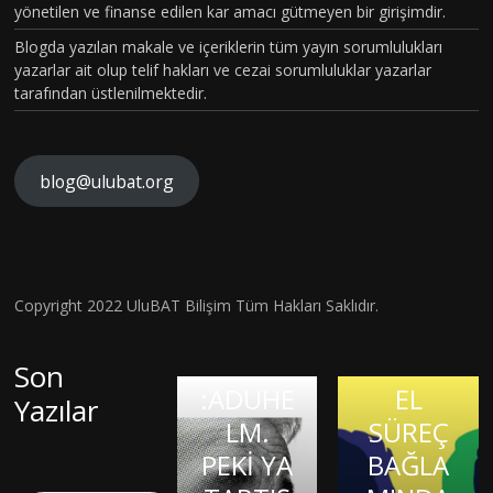
TOPLU
yönetilen ve finanse edilen kar amacı gütmeyen bir girişimdir.
MSAL
Blogda yazılan makale ve içeriklerin tüm yayın sorumlulukları
CİNSİYE
yazarlar ait olup telif hakları ve cezai sorumluluklar yazarlar
tarafından üstlenilmektedir.
T
KAVRA
MLARIN
blog@ulubat.org
BEYİN
IN
HASARI
ALZHEİ
FARKINI
SONRA
MERA
İNSAN
SI BİR
İLK
FİZYOL
Hava
Copyright 2022 UluBAT Bilişim Tüm Hakları Saklıdır.
MATEM
ONAYLI
OJİSİ VE
Kirliliği
Evrim
ATİK
TEDAVİ
TARİHS
Gerçekt
Son
Teorisi
DAHİSİ
:ADUHE
EL
en De
Yazılar
ve
OLMAK:
KIRIK
LM.
SÜREÇ
Görme
Bilimsel
JASON
KALPLE
PEKİ YA
BAĞLA
Kaybına