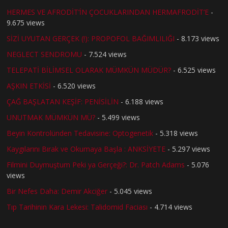
HERMES VE AFRODİT’İN ÇOCUKLARINDAN HERMAFRODİT’E
-
9.675 views
SİZİ UYUTAN GERÇEK (!): PROPOFOL BAĞIMLILIĞI
- 8.173 views
NEGLECT SENDROMU
- 7.524 views
TELEPATİ BİLİMSEL OLARAK MÜMKÜN MÜDÜR?
- 6.525 views
AŞKIN ETKİSİ
- 6.520 views
ÇAĞ BAŞLATAN KEŞİF: PENİSİLİN
- 6.188 views
UNUTMAK MÜMKÜN MÜ?
- 5.499 views
Beyin Kontrolünden Tedavisine: Optogenetik
- 5.318 views
Kaygılarını Bırak ve Okumaya Başla : ANKSİYETE
- 5.297 views
Filmini Duymuştum Peki ya Gerçeği?: Dr. Patch Adams
- 5.076
views
Bir Nefes Daha: Demir Akciğer
- 5.045 views
Tıp Tarihinin Kara Lekesi: Talidomid Faciası
- 4.714 views