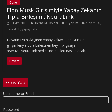
Genel
Elon Musk Girişimiyle Yapay Zekanın
Tıpla Birleşimi: NeuraLink
,
6 Ekim 2019
Berna Mülkpınar
1 yorum
elon musk
,
neuralink
yapay zeka
Hayatımıza hızla giren yapay zekayı Elon Musk’ın
girişimleriyle tıpla birleştiren beyin-bilgisayar
arayüzü:NeuraLink nedir, tıps etkileri nasıl olacak?
Devam
Giriş Yap
Username or Email
Password