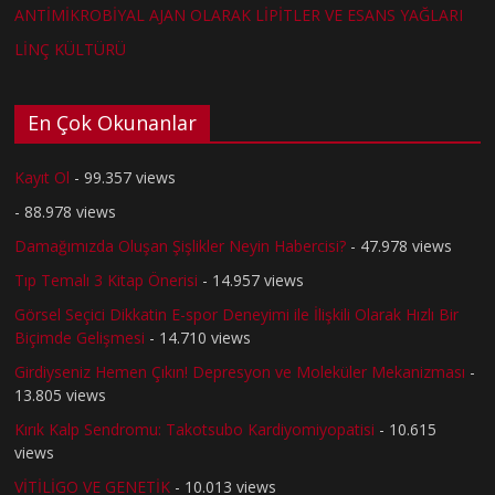
ANTİMİKROBİYAL AJAN OLARAK LİPİTLER VE ESANS YAĞLARI
LİNÇ KÜLTÜRÜ
En Çok Okunanlar
Kayıt Ol
- 99.357 views
- 88.978 views
Damağımızda Oluşan Şişlikler Neyin Habercisi?
- 47.978 views
Tıp Temalı 3 Kitap Önerisi
- 14.957 views
Görsel Seçici Dikkatin E-spor Deneyimi ile İlişkili Olarak Hızlı Bir
Biçimde Gelişmesi
- 14.710 views
Girdiyseniz Hemen Çıkın! Depresyon ve Moleküler Mekanizması
-
13.805 views
Kırık Kalp Sendromu: Takotsubo Kardiyomiyopatisi
- 10.615
views
VİTİLİGO VE GENETİK
- 10.013 views