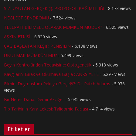
SİZİ UYUTAN GERÇEK (!): PROPOFOL BAĞIMLILIĞI
- 8.173 views
NEGLECT SENDROMU
- 7.524 views
TELEPATİ BİLİMSEL OLARAK MÜMKÜN MÜDÜR?
- 6.525 views
AŞKIN ETKİSİ
- 6.520 views
ÇAĞ BAŞLATAN KEŞİF: PENİSİLİN
- 6.188 views
UNUTMAK MÜMKÜN MÜ?
- 5.499 views
Beyin Kontrolünden Tedavisine: Optogenetik
- 5.318 views
Kaygılarını Bırak ve Okumaya Başla : ANKSİYETE
- 5.297 views
Filmini Duymuştum Peki ya Gerçeği?: Dr. Patch Adams
- 5.076
views
Bir Nefes Daha: Demir Akciğer
- 5.045 views
Tıp Tarihinin Kara Lekesi: Talidomid Faciası
- 4.714 views
Etiketler