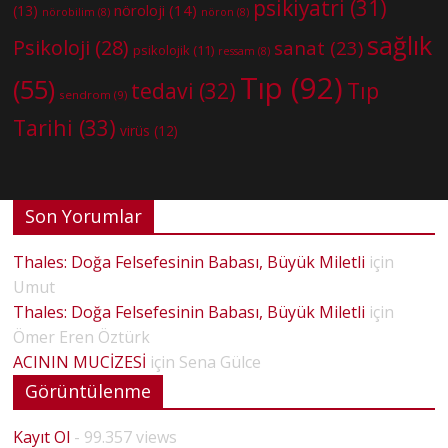
psikiyatri
(31)
nöroloji
(14)
(13)
nörobilim
(8)
nöron
(8)
sağlık
Psikoloji
(28)
sanat
(23)
psikolojik
(11)
ressam
(8)
Tıp
(92)
(55)
tedavi
(32)
Tıp
sendrom
(9)
Tarihi
(33)
virüs
(12)
Son Yorumlar
Thales: Doğa Felsefesinin Babası, Büyük Miletli
için
Umut
Thales: Doğa Felsefesinin Babası, Büyük Miletli
için
Ömer Eren Öztürk
ACININ MUCİZESİ
için
Sena Gülce
Görüntülenme
Kayıt Ol
- 99.357 views