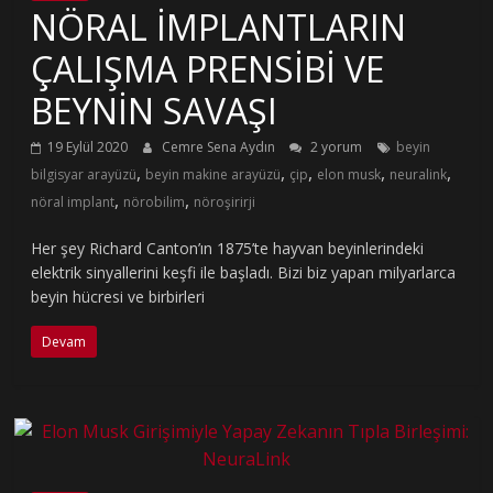
NÖRAL İMPLANTLARIN
ÇALIŞMA PRENSİBİ VE
BEYNİN SAVAŞI
19 Eylül 2020
Cemre Sena Aydın
2 yorum
beyin
,
,
,
,
,
bilgisyar arayüzü
beyin makine arayüzü
çip
elon musk
neuralink
,
,
nöral implant
nörobilim
nöroşirirji
Her şey Richard Canton’ın 1875’te hayvan beyinlerindeki
elektrik sinyallerini keşfi ile başladı. Bizi biz yapan milyarlarca
beyin hücresi ve birbirleri
Devam