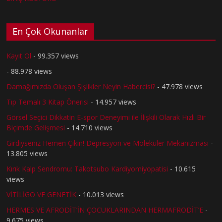
En Çok Okunanlar
Kayıt Ol
- 99.357 views
- 88.978 views
Damağımızda Oluşan Şişlikler Neyin Habercisi?
- 47.978 views
Tıp Temalı 3 Kitap Önerisi
- 14.957 views
Görsel Seçici Dikkatin E-spor Deneyimi ile İlişkili Olarak Hızlı Bir
Biçimde Gelişmesi
- 14.710 views
Girdiyseniz Hemen Çıkın! Depresyon ve Moleküler Mekanizması
-
13.805 views
Kırık Kalp Sendromu: Takotsubo Kardiyomiyopatisi
- 10.615
views
VİTİLİGO VE GENETİK
- 10.013 views
HERMES VE AFRODİT’İN ÇOCUKLARINDAN HERMAFRODİT’E
-
9.675 views