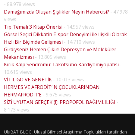
- 88.978 views
Damağımızda Oluşan Şişlikler Neyin Habercisi?
- 47.978
views
Tıp Temalı 3 Kitap Önerisi
- 14.957 views
Görsel Seçici Dikkatin E-spor Deneyimi ile İlişkili Olarak
Hızlı Bir Biçimde Gelişmesi
- 14.710 views
Girdiyseniz Hemen Çıkın! Depresyon ve Moleküler
Mekanizması
- 13.805 views
Kırık Kalp Sendromu: Takotsubo Kardiyomiyopatisi
-
10.615 views
VİTİLİGO VE GENETİK
- 10.013 views
HERMES VE AFRODİT’İN ÇOCUKLARINDAN
HERMAFRODİT’E
- 9.675 views
BİYOLO
SİZİ UYUTAN GERÇEK (!): PROPOFOL BAĞIMLILIĞI
-
JİK
8.173 views
CİNSİYE
T VE
UluBAT BLOG, Ulusal Bilimsel Araştırma Toplulukları tarafından