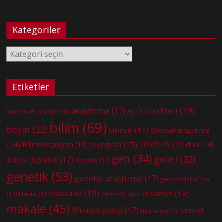
Kategoriler
Kategoriler
Etiketler
bakteri
(19)
araştırma
(17)
Aşı
(11)
Anatomi
(8)
anksiyete
(8)
bilim
(69)
beyin
(22)
bilimsel
(14)
Bilimsel araştırma
(14)
biyografi
(15)
dna
(14)
Bilimsel çalışma
(13)
COVID-19
(12)
gen
(34)
genel
(22)
etik
(17)
doktor
(12)
Felsefe
(11)
genetik
(53)
genetik araştırma
(17)
hafıza
genom
(9)
hastalık
(19)
kanser
(14)
(11)
Hasta
(11)
hekim
(8)
kadın
(8)
makale
(45)
Mikrobiyoloji
(17)
nobel
mutasyon
(11)