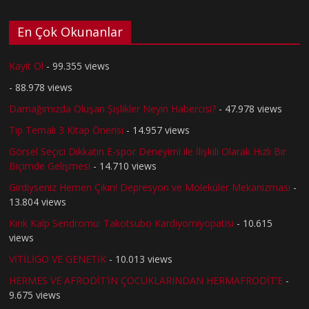
En Çok Okunanlar
Kayıt Ol
- 99.355 views
- 88.978 views
Damağımızda Oluşan Şişlikler Neyin Habercisi?
- 47.978 views
Tıp Temalı 3 Kitap Önerisi
- 14.957 views
Görsel Seçici Dikkatin E-spor Deneyimi ile İlişkili Olarak Hızlı Bir
Biçimde Gelişmesi
- 14.710 views
Girdiyseniz Hemen Çıkın! Depresyon ve Moleküler Mekanizması
-
13.804 views
Kırık Kalp Sendromu: Takotsubo Kardiyomiyopatisi
- 10.615
views
VİTİLİGO VE GENETİK
- 10.013 views
HERMES VE AFRODİT’İN ÇOCUKLARINDAN HERMAFRODİT’E
-
9.675 views