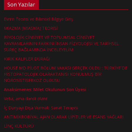
Son Yazılar
Evrim Teorisi ve Bilimsel Bilgiye Giriş
MİAZMA (MIASMA) TEORİSİ
BİYOLOJİK CİNSİYET VE TOPLUMSAL CİNSİYET
KAVRAMLARININ FARKINI İNSAN FİZYOLOJİSİ VE TARİHSEL
SÜREÇ BAĞLAMINDA İNCELEYELİM
KIRIK KALPLER DURAĞI
HOUSE MD PİLOT BÖLÜM VAKASI GERÇEK OLDU : TÜRKİYE´DE
HİSTOPATOLOJİK OLARAKTANISI KONULMUŞ BİR
NÖROSİSTİSERKOZ OLGUSU
Anaksimenes: Milet Okulunun Son Üyesi
Veba, ama danslı olanı!
İç Dünyayı Dışa Vurmak: Sanat Terapisi
ANTİMİKROBİYAL AJAN OLARAK LİPİTLER VE ESANS YAĞLARI
LİNÇ KÜLTÜRÜ