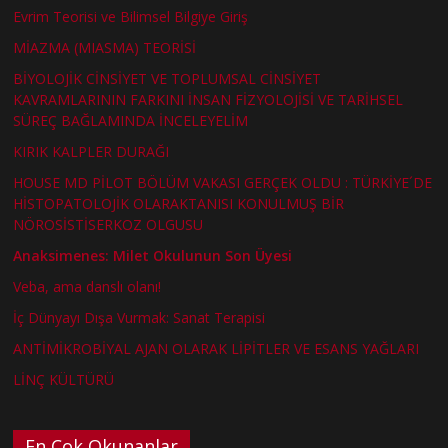
Evrim Teorisi ve Bilimsel Bilgiye Giriş
MİAZMA (MIASMA) TEORİSİ
BİYOLOJİK CİNSİYET VE TOPLUMSAL CİNSİYET
KAVRAMLARININ FARKINI İNSAN FİZYOLOJİSİ VE TARİHSEL
SÜREÇ BAĞLAMINDA İNCELEYELİM
KIRIK KALPLER DURAĞI
HOUSE MD PİLOT BÖLÜM VAKASI GERÇEK OLDU : TÜRKİYE´DE
HİSTOPATOLOJİK OLARAKTANISI KONULMUŞ BİR
NÖROSİSTİSERKOZ OLGUSU
Anaksimenes: Milet Okulunun Son Üyesi
Veba, ama danslı olanı!
İç Dünyayı Dışa Vurmak: Sanat Terapisi
ANTİMİKROBİYAL AJAN OLARAK LİPİTLER VE ESANS YAĞLARI
LİNÇ KÜLTÜRÜ
En Çok Okunanlar