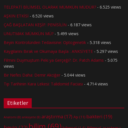
TELEPATİ BİLİMSEL OLARAK MÜMKÜN MÜDÜR?
- 6.525 views
AŞKIN ETKİSİ
- 6.520 views
ÇAĞ BAŞLATAN KEŞİF: PENİSİLİN
- 6.187 views
UNUTMAK MÜMKÜN MÜ?
- 5.499 views
Beyin Kontrolünden Tedavisine: Optogenetik
- 5.318 views
Kaygılarını Bırak ve Okumaya Başla : ANKSİYETE
- 5.297 views
Filmini Duymuştum Peki ya Gerçeği?: Dr. Patch Adams
- 5.075
views
Bir Nefes Daha: Demir Akciğer
- 5.044 views
Tıp Tarihinin Kara Lekesi: Talidomid Faciası
- 4.714 views
Etiketler
bakteri
(19)
araştırma
(17)
Aşı
(11)
Anatomi
(8)
anksiyete
(8)
bilim
(69)
beyin
(22)
bilimsel
(14)
Bilimsel araştırma