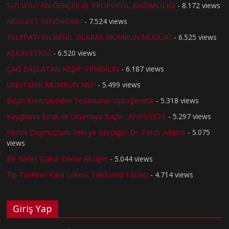
SİZİ UYUTAN GERÇEK (!): PROPOFOL BAĞIMLILIĞI
- 8.172 views
NEGLECT SENDROMU
- 7.524 views
TELEPATİ BİLİMSEL OLARAK MÜMKÜN MÜDÜR?
- 6.525 views
AŞKIN ETKİSİ
- 6.520 views
ÇAĞ BAŞLATAN KEŞİF: PENİSİLİN
- 6.187 views
UNUTMAK MÜMKÜN MÜ?
- 5.499 views
Beyin Kontrolünden Tedavisine: Optogenetik
- 5.318 views
Kaygılarını Bırak ve Okumaya Başla : ANKSİYETE
- 5.297 views
Filmini Duymuştum Peki ya Gerçeği?: Dr. Patch Adams
- 5.075
views
Bir Nefes Daha: Demir Akciğer
- 5.044 views
Tıp Tarihinin Kara Lekesi: Talidomid Faciası
- 4.714 views
Giriş Yap