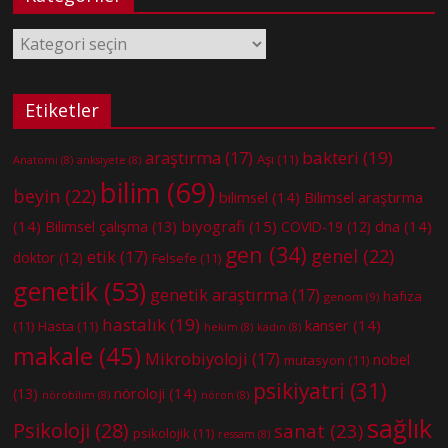
Kategoriler
Etiketler
bakteri
(19)
araştırma
(17)
Aşı
(11)
Anatomi
(8)
anksiyete
(8)
bilim
(69)
beyin
(22)
bilimsel
(14)
Bilimsel araştırma
(14)
biyografi
(15)
dna
(14)
Bilimsel çalışma
(13)
COVID-19
(12)
gen
(34)
genel
(22)
etik
(17)
doktor
(12)
Felsefe
(11)
genetik
(53)
genetik araştırma
(17)
hafıza
genom
(9)
hastalık
(19)
kanser
(14)
(11)
Hasta
(11)
hekim
(8)
kadın
(8)
makale
(45)
Mikrobiyoloji
(17)
nobel
mutasyon
(11)
psikiyatri
(31)
nöroloji
(14)
(13)
nörobilim
(8)
nöron
(8)
sağlık
Psikoloji
(28)
sanat
(23)
psikolojik
(11)
ressam
(8)