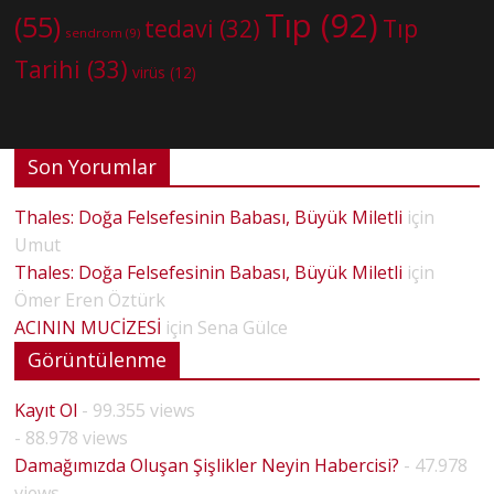
Tıp
(92)
(55)
tedavi
(32)
Tıp
sendrom
(9)
Tarihi
(33)
virüs
(12)
Son Yorumlar
Thales: Doğa Felsefesinin Babası, Büyük Miletli
için
Umut
Thales: Doğa Felsefesinin Babası, Büyük Miletli
için
Ömer Eren Öztürk
ACININ MUCİZESİ
için
Sena Gülce
Görüntülenme
Kayıt Ol
- 99.355 views
- 88.978 views
Damağımızda Oluşan Şişlikler Neyin Habercisi?
- 47.978
views