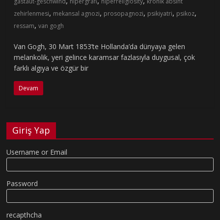
,
,
,
gastaut-geschwind
hipergrafi
hiperreligiosity
kronik absint
,
,
,
,
,
zehirlenmesi
mekansal agnozi
prosopagnozi
psikiyatri
psikoz
,
ressam
van gogh
Van Gogh, 30 Mart 1853’te Hollanda’da dünyaya gelen
melankolik, yeri gelince karamsar fazlasıyla duygusal, çok
farklı algıya ve özgür bir
Devam
Giriş Yap
Username or Email
Password
recapthcha