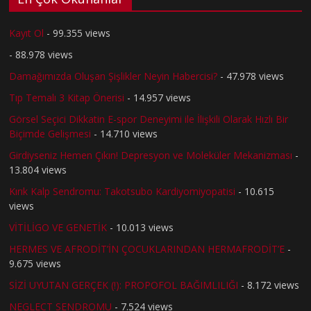
Kayıt Ol
- 99.355 views
- 88.978 views
Damağımızda Oluşan Şişlikler Neyin Habercisi?
- 47.978 views
Tıp Temalı 3 Kitap Önerisi
- 14.957 views
Görsel Seçici Dikkatin E-spor Deneyimi ile İlişkili Olarak Hızlı Bir
Biçimde Gelişmesi
- 14.710 views
Girdiyseniz Hemen Çıkın! Depresyon ve Moleküler Mekanizması
-
13.804 views
Kırık Kalp Sendromu: Takotsubo Kardiyomiyopatisi
- 10.615
views
VİTİLİGO VE GENETİK
- 10.013 views
HERMES VE AFRODİT’İN ÇOCUKLARINDAN HERMAFRODİT’E
-
9.675 views
SİZİ UYUTAN GERÇEK (!): PROPOFOL BAĞIMLILIĞI
- 8.172 views
NEGLECT SENDROMU
- 7.524 views