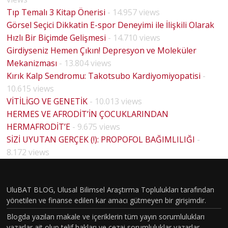
Tıp Temalı 3 Kitap Önerisi
- 14.957 views
Görsel Seçici Dikkatin E-spor Deneyimi ile İlişkili Olarak
Hızlı Bir Biçimde Gelişmesi
- 14.710 views
Girdiyseniz Hemen Çıkın! Depresyon ve Moleküler
Mekanizması
- 13.804 views
Kırık Kalp Sendromu: Takotsubo Kardiyomiyopatisi
-
10.615 views
VİTİLİGO VE GENETİK
- 10.013 views
HERMES VE AFRODİT’İN ÇOCUKLARINDAN
HERMAFRODİT’E
- 9.675 views
BİYOLO
SİZİ UYUTAN GERÇEK (!): PROPOFOL BAĞIMLILIĞI
-
JİK
8.172 views
CİNSİYE
T VE
UluBAT BLOG, Ulusal Bilimsel Araştırma Toplulukları tarafından
TOPLU
yönetilen ve finanse edilen kar amacı gütmeyen bir girişimdir.
MSAL
Blogda yazılan makale ve içeriklerin tüm yayın sorumlulukları
CİNSİYE
yazarlar ait olup telif hakları ve cezai sorumluluklar yazarlar