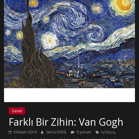
Genel
Farklı Bir Zihin: Van Gogh
,
9 Kasım 2019
Serra AYDİL
0 yorum
epilepsi