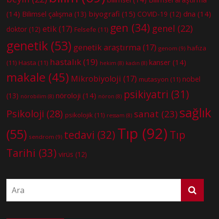
(14)
biyografi
(15)
dna
(14)
Bilimsel çalışma
(13)
COVID-19
(12)
gen
(34)
genel
(22)
etik
(17)
doktor
(12)
Felsefe
(11)
genetik
(53)
genetik araştırma
(17)
hafıza
genom
(9)
hastalık
(19)
kanser
(14)
(11)
Hasta
(11)
hekim
(8)
kadın
(8)
makale
(45)
Mikrobiyoloji
(17)
nobel
mutasyon
(11)
psikiyatri
(31)
nöroloji
(14)
(13)
nörobilim
(8)
nöron
(8)
sağlık
Psikoloji
(28)
sanat
(23)
psikolojik
(11)
ressam
(8)
Tıp
(92)
(55)
tedavi
(32)
Tıp
sendrom
(9)
Tarihi
(33)
virüs
(12)