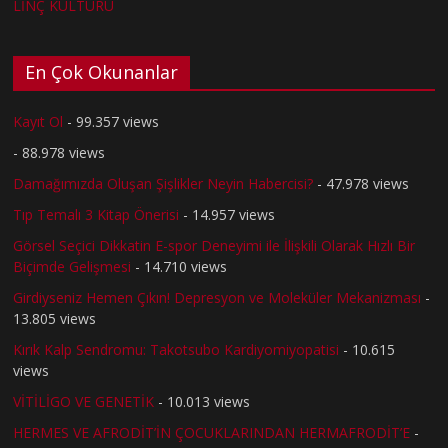
LİNÇ KÜLTÜRÜ
En Çok Okunanlar
Kayıt Ol
- 99.357 views
- 88.978 views
Damağımızda Oluşan Şişlikler Neyin Habercisi?
- 47.978 views
Tıp Temalı 3 Kitap Önerisi
- 14.957 views
Görsel Seçici Dikkatin E-spor Deneyimi ile İlişkili Olarak Hızlı Bir
Biçimde Gelişmesi
- 14.710 views
Girdiyseniz Hemen Çıkın! Depresyon ve Moleküler Mekanizması
-
13.805 views
Kırık Kalp Sendromu: Takotsubo Kardiyomiyopatisi
- 10.615
views
VİTİLİGO VE GENETİK
- 10.013 views
HERMES VE AFRODİT’İN ÇOCUKLARINDAN HERMAFRODİT’E
-