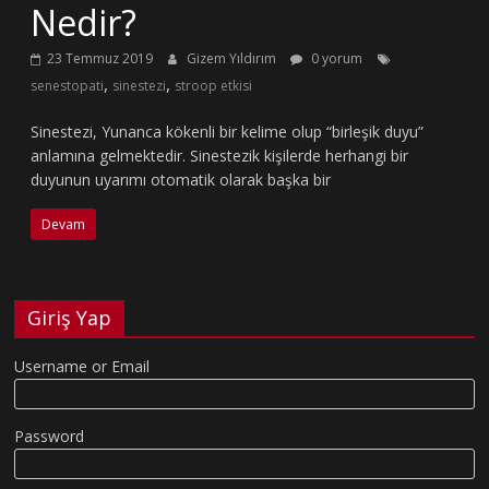
Nedir?
23 Temmuz 2019
Gizem Yıldırım
0 yorum
,
,
senestopati
sinestezi
stroop etkisi
Sinestezi, Yunanca kökenli bir kelime olup “birleşik duyu”
anlamına gelmektedir. Sinestezik kişilerde herhangi bir
duyunun uyarımı otomatik olarak başka bir
Devam
Giriş Yap
Username or Email
Password