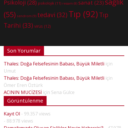
sağlık
Psikoloji
(28)
sanat
(23)
psikolojik
(11)
ressam
(8)
Tıp
(92)
(55)
tedavi
(32)
Tıp
sendrom
(9)
Tarihi
(33)
virüs
(12)
Son Yorumlar
Thales: Doğa Felsefesinin Babası, Büyük Miletli
için
Umut
Thales: Doğa Felsefesinin Babası, Büyük Miletli
için
Ömer Eren Öztürk
ACININ MUCİZESİ
için
Sena Gülce
Görüntülenme
Kayıt Ol
- 99.357 views
- 88.978 views