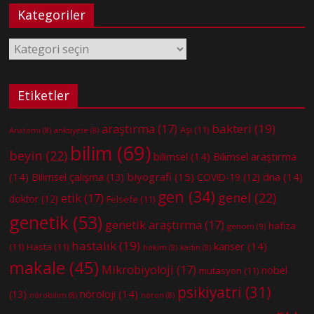
Kategoriler
Kategoriler
Etiketler
bakteri
(19)
araştırma
(17)
Aşı
(11)
Anatomi
(8)
anksiyete
(8)
bilim
(69)
beyin
(22)
bilimsel
(14)
Bilimsel araştırma
(14)
biyografi
(15)
dna
(14)
Bilimsel çalışma
(13)
COVID-19
(12)
gen
(34)
genel
(22)
etik
(17)
doktor
(12)
Felsefe
(11)
genetik
(53)
genetik araştırma
(17)
hafıza
genom
(9)
hastalık
(19)
kanser
(14)
(11)
Hasta
(11)
hekim
(8)
kadın
(8)
makale
(45)
Mikrobiyoloji
(17)
nobel
mutasyon
(11)
psikiyatri
(31)
nöroloji
(14)
(13)
nörobilim
(8)
nöron
(8)