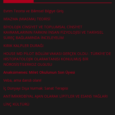
Evrim Teorisi ve Bilimsel Bilgiye Giriş
MİAZMA (MIASMA) TEORİSİ
BİYOLOJİK CİNSİYET VE TOPLUMSAL CİNSİYET
KAVRAMLARININ FARKINI İNSAN FİZYOLOJİSİ VE TARİHSEL
SÜREÇ BAĞLAMINDA İNCELEYELİM
KIRIK KALPLER DURAĞI
HOUSE MD PİLOT BÖLÜM VAKASI GERÇEK OLDU : TÜRKİYE´DE
HİSTOPATOLOJİK OLARAKTANISI KONULMUŞ BİR
NÖROSİSTİSERKOZ OLGUSU
Anaksimenes: Milet Okulunun Son Üyesi
Veba, ama danslı olanı!
İç Dünyayı Dışa Vurmak: Sanat Terapisi
ANTİMİKROBİYAL AJAN OLARAK LİPİTLER VE ESANS YAĞLARI
LİNÇ KÜLTÜRÜ