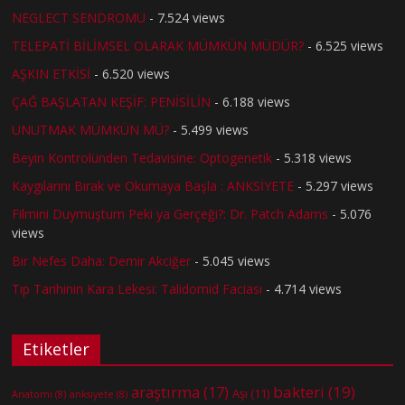
NEGLECT SENDROMU
- 7.524 views
TELEPATİ BİLİMSEL OLARAK MÜMKÜN MÜDÜR?
- 6.525 views
AŞKIN ETKİSİ
- 6.520 views
ÇAĞ BAŞLATAN KEŞİF: PENİSİLİN
- 6.188 views
UNUTMAK MÜMKÜN MÜ?
- 5.499 views
Beyin Kontrolünden Tedavisine: Optogenetik
- 5.318 views
Kaygılarını Bırak ve Okumaya Başla : ANKSİYETE
- 5.297 views
Filmini Duymuştum Peki ya Gerçeği?: Dr. Patch Adams
- 5.076
views
Bir Nefes Daha: Demir Akciğer
- 5.045 views
Tıp Tarihinin Kara Lekesi: Talidomid Faciası
- 4.714 views
Etiketler
bakteri
(19)
araştırma
(17)
Aşı
(11)
Anatomi
(8)
anksiyete
(8)