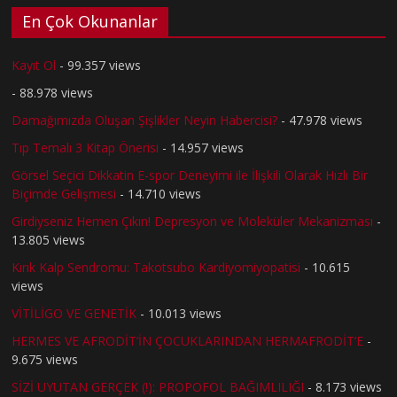
En Çok Okunanlar
Kayıt Ol
- 99.357 views
- 88.978 views
Damağımızda Oluşan Şişlikler Neyin Habercisi?
- 47.978 views
Tıp Temalı 3 Kitap Önerisi
- 14.957 views
Görsel Seçici Dikkatin E-spor Deneyimi ile İlişkili Olarak Hızlı Bir
Biçimde Gelişmesi
- 14.710 views
Girdiyseniz Hemen Çıkın! Depresyon ve Moleküler Mekanizması
-
13.805 views
Kırık Kalp Sendromu: Takotsubo Kardiyomiyopatisi
- 10.615
views
VİTİLİGO VE GENETİK
- 10.013 views
HERMES VE AFRODİT’İN ÇOCUKLARINDAN HERMAFRODİT’E
-
9.675 views
SİZİ UYUTAN GERÇEK (!): PROPOFOL BAĞIMLILIĞI
- 8.173 views