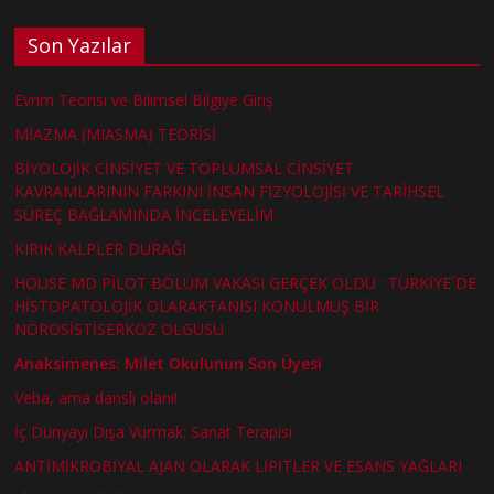
Son Yazılar
Evrim Teorisi ve Bilimsel Bilgiye Giriş
MİAZMA (MIASMA) TEORİSİ
BİYOLOJİK CİNSİYET VE TOPLUMSAL CİNSİYET
KAVRAMLARININ FARKINI İNSAN FİZYOLOJİSİ VE TARİHSEL
SÜREÇ BAĞLAMINDA İNCELEYELİM
KIRIK KALPLER DURAĞI
HOUSE MD PİLOT BÖLÜM VAKASI GERÇEK OLDU : TÜRKİYE´DE
HİSTOPATOLOJİK OLARAKTANISI KONULMUŞ BİR
NÖROSİSTİSERKOZ OLGUSU
Anaksimenes: Milet Okulunun Son Üyesi
Veba, ama danslı olanı!
İç Dünyayı Dışa Vurmak: Sanat Terapisi
ANTİMİKROBİYAL AJAN OLARAK LİPİTLER VE ESANS YAĞLARI