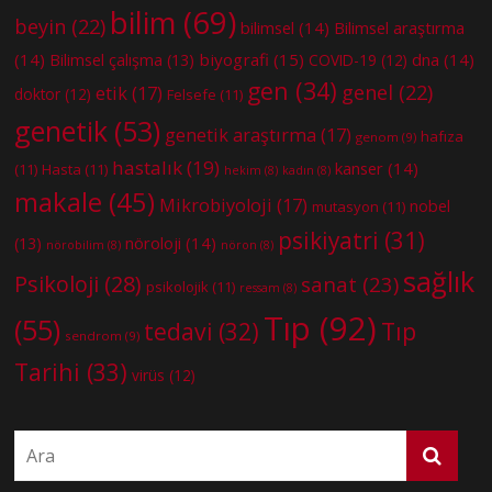
bilim
(69)
beyin
(22)
bilimsel
(14)
Bilimsel araştırma
(14)
biyografi
(15)
dna
(14)
Bilimsel çalışma
(13)
COVID-19
(12)
gen
(34)
genel
(22)
etik
(17)
doktor
(12)
Felsefe
(11)
genetik
(53)
genetik araştırma
(17)
hafıza
genom
(9)
hastalık
(19)
kanser
(14)
(11)
Hasta
(11)
hekim
(8)
kadın
(8)
makale
(45)
Mikrobiyoloji
(17)
nobel
mutasyon
(11)
psikiyatri
(31)
nöroloji
(14)
(13)
nörobilim
(8)
nöron
(8)
sağlık
Psikoloji
(28)
sanat
(23)
psikolojik
(11)
ressam
(8)
Tıp
(92)
(55)
tedavi
(32)
Tıp
sendrom
(9)
Tarihi
(33)
virüs
(12)