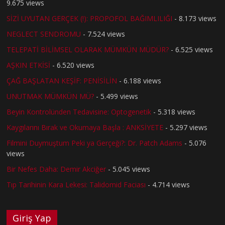
9.675 views
SİZİ UYUTAN GERÇEK (!): PROPOFOL BAĞIMLILIĞI
- 8.173 views
NEGLECT SENDROMU
- 7.524 views
TELEPATİ BİLİMSEL OLARAK MÜMKÜN MÜDÜR?
- 6.525 views
AŞKIN ETKİSİ
- 6.520 views
ÇAĞ BAŞLATAN KEŞİF: PENİSİLİN
- 6.188 views
UNUTMAK MÜMKÜN MÜ?
- 5.499 views
Beyin Kontrolünden Tedavisine: Optogenetik
- 5.318 views
Kaygılarını Bırak ve Okumaya Başla : ANKSİYETE
- 5.297 views
Filmini Duymuştum Peki ya Gerçeği?: Dr. Patch Adams
- 5.076
views
Bir Nefes Daha: Demir Akciğer
- 5.045 views
Tıp Tarihinin Kara Lekesi: Talidomid Faciası
- 4.714 views
Giriş Yap