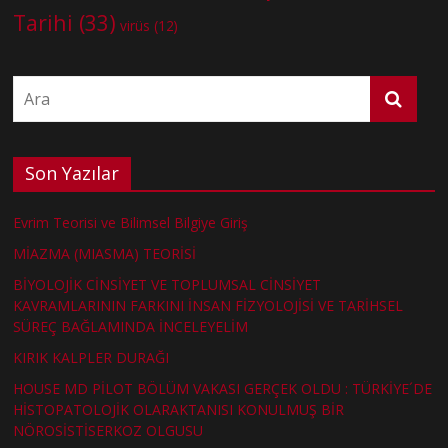
Tarihi
(33)
virüs
(12)
Son Yazılar
Evrim Teorisi ve Bilimsel Bilgiye Giriş
MİAZMA (MIASMA) TEORİSİ
BİYOLOJİK CİNSİYET VE TOPLUMSAL CİNSİYET
KAVRAMLARININ FARKINI İNSAN FİZYOLOJİSİ VE TARİHSEL
SÜREÇ BAĞLAMINDA İNCELEYELİM
KIRIK KALPLER DURAĞI
HOUSE MD PİLOT BÖLÜM VAKASI GERÇEK OLDU : TÜRKİYE´DE
HİSTOPATOLOJİK OLARAKTANISI KONULMUŞ BİR
NÖROSİSTİSERKOZ OLGUSU