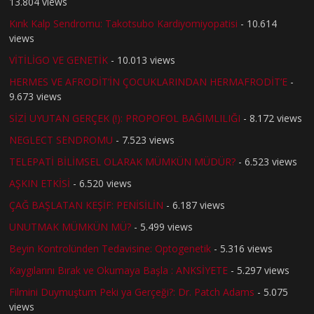
13.804 views
Kırık Kalp Sendromu: Takotsubo Kardiyomiyopatisi
- 10.614
views
VİTİLİGO VE GENETİK
- 10.013 views
HERMES VE AFRODİT’İN ÇOCUKLARINDAN HERMAFRODİT’E
-
9.673 views
SİZİ UYUTAN GERÇEK (!): PROPOFOL BAĞIMLILIĞI
- 8.172 views
NEGLECT SENDROMU
- 7.523 views
TELEPATİ BİLİMSEL OLARAK MÜMKÜN MÜDÜR?
- 6.523 views
AŞKIN ETKİSİ
- 6.520 views
ÇAĞ BAŞLATAN KEŞİF: PENİSİLİN
- 6.187 views
UNUTMAK MÜMKÜN MÜ?
- 5.499 views
Beyin Kontrolünden Tedavisine: Optogenetik
- 5.316 views
Kaygılarını Bırak ve Okumaya Başla : ANKSİYETE
- 5.297 views
Filmini Duymuştum Peki ya Gerçeği?: Dr. Patch Adams
- 5.075
views