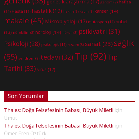
genetik
(53)
genetik araştırma
(17)
hafıza
genom
(9)
hastalık
(19)
kanser
(14)
(11)
Hasta
(11)
hekim
(8)
kadın
(8)
makale
(45)
Mikrobiyoloji
(17)
nobel
mutasyon
(11)
psikiyatri
(31)
nöroloji
(14)
(13)
nörobilim
(8)
nöron
(8)
sağlık
Psikoloji
(28)
sanat
(23)
psikolojik
(11)
ressam
(8)
Tıp
(92)
(55)
tedavi
(32)
Tıp
sendrom
(9)
Tarihi
(33)
virüs
(12)
Son Yorumlar
Thales: Doğa Felsefesinin Babası, Büyük Miletli
için
Umut
Thales: Doğa Felsefesinin Babası, Büyük Miletli
için
Ömer Eren Öztürk