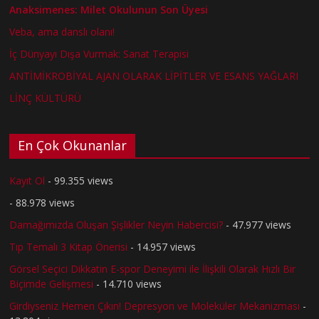
Anaksimenes: Milet Okulunun Son Üyesi
Veba, ama danslı olanı!
İç Dünyayı Dışa Vurmak: Sanat Terapisi
ANTİMİKROBİYAL AJAN OLARAK LİPİTLER VE ESANS YAĞLARI
LİNÇ KÜLTÜRÜ
En Çok Okunanlar
Kayıt Ol
- 99.355 views
- 88.978 views
Damağımızda Oluşan Şişlikler Neyin Habercisi?
- 47.977 views
Tıp Temalı 3 Kitap Önerisi
- 14.957 views
Görsel Seçici Dikkatin E-spor Deneyimi ile İlişkili Olarak Hızlı Bir
Biçimde Gelişmesi
- 14.710 views
Girdiyseniz Hemen Çıkın! Depresyon ve Moleküler Mekanizması
-