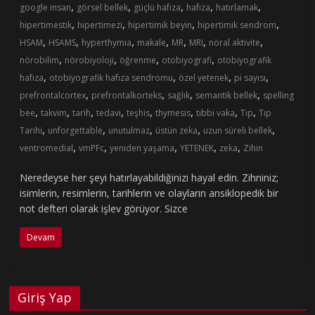
,
,
,
,
,
google insan
görsel bellek
güçlü hafıza
hafıza
hatırlamak
,
,
,
,
hipertimestik
hipertimezi
hipertimik beyin
hipertimik sendrom
,
,
,
,
,
,
,
HSAM
HSAMS
hyperthymia
makale
MR
MRI
nöral aktivite
,
,
,
,
nörobilim
nörobiyoloji
öğrenme
otobiyografi
otobiyografik
,
,
,
,
hafıza
otobiyografik hafıza sendromu
özel yetenek
pi sayısı
,
,
,
,
prefrontalcortex
prefrontalkorteks
sağlık
semantik bellek
spelling
,
,
,
,
,
,
,
,
bee
takvim
tarih
tedavi
teşhis
thymesis
tıbbi vaka
Tıp
Tıp
,
,
,
,
,
Tarihi
unforgettable
unutulmaz
üstün zeka
uzun süreli bellek
,
,
,
,
,
ventromedial
vmPFc
yeniden yaşama
YETENEK
zeka
Zihin
Neredeyse her şeyi hatırlayabildiğinizi hayal edin. Zihniniz;
isimlerin, resimlerin, tarihlerin ve olayların ansiklopedik bir
not defteri olarak işlev görüyor. Sizce
Devam
Giriş Yap