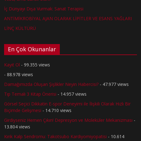
İç Dünyayı Dışa Vurmak: Sanat Terapisi
ANTİMİKROBİYAL AJAN OLARAK LİPİTLER VE ESANS YAĞLARI
LİNÇ KÜLTÜRÜ
En Çok Okunanlar
Kayıt Ol
- 99.355 views
- 88.978 views
Damağımızda Oluşan Şişlikler Neyin Habercisi?
- 47.977 views
Tıp Temalı 3 Kitap Önerisi
- 14.957 views
Görsel Seçici Dikkatin E-spor Deneyimi ile İlişkili Olarak Hızlı Bir
Biçimde Gelişmesi
- 14.710 views
Girdiyseniz Hemen Çıkın! Depresyon ve Moleküler Mekanizması
-
13.804 views
Kırık Kalp Sendromu: Takotsubo Kardiyomiyopatisi
- 10.614