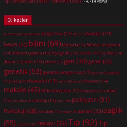
Tıp Tarihinin Kara Lekesi: Talidomid Faciası
- 4.714 views
Etiketler
bakteri
(19)
araştırma
(17)
Aşı
(11)
Anatomi
(8)
anksiyete
(8)
bilim
(69)
beyin
(22)
bilimsel
(14)
Bilimsel araştırma
(14)
biyografi
(15)
dna
(14)
Bilimsel çalışma
(13)
COVID-19
(12)
gen
(34)
genel
(22)
etik
(17)
doktor
(12)
Felsefe
(11)
genetik
(53)
genetik araştırma
(17)
hafıza
genom
(9)
hastalık
(19)
kanser
(14)
(11)
Hasta
(11)
hekim
(8)
kadın
(8)
makale
(45)
Mikrobiyoloji
(17)
nobel
mutasyon
(11)
psikiyatri
(31)
nöroloji
(14)
(13)
nörobilim
(8)
nöron
(8)
sağlık
Psikoloji
(28)
sanat
(23)
psikolojik
(11)
ressam
(8)
Tıp
(92)
(55)
tedavi
(32)
Tıp
sendrom
(9)