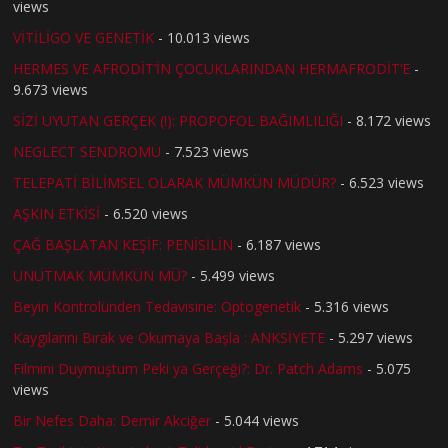
views
VİTİLİGO VE GENETİK
- 10.013 views
HERMES VE AFRODİT’İN ÇOCUKLARINDAN HERMAFRODİT’E
-
9.673 views
SİZİ UYUTAN GERÇEK (!): PROPOFOL BAĞIMLILIĞI
- 8.172 views
NEGLECT SENDROMU
- 7.523 views
TELEPATİ BİLİMSEL OLARAK MÜMKÜN MÜDÜR?
- 6.523 views
AŞKIN ETKİSİ
- 6.520 views
ÇAĞ BAŞLATAN KEŞİF: PENİSİLİN
- 6.187 views
UNUTMAK MÜMKÜN MÜ?
- 5.499 views
Beyin Kontrolünden Tedavisine: Optogenetik
- 5.316 views
Kaygılarını Bırak ve Okumaya Başla : ANKSİYETE
- 5.297 views
Filmini Duymuştum Peki ya Gerçeği?: Dr. Patch Adams
- 5.075
views
Bir Nefes Daha: Demir Akciğer
- 5.044 views