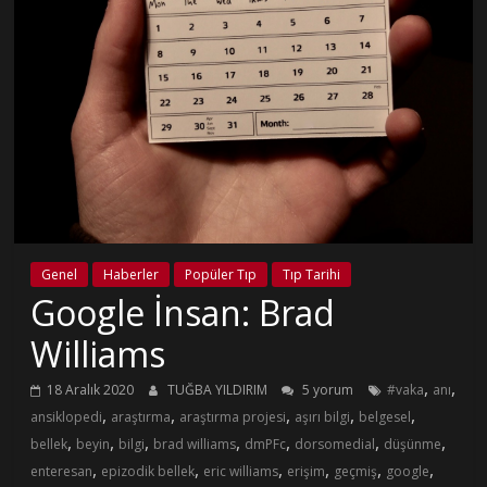
Genel
Haberler
Popüler Tıp
Tıp Tarihi
Google İnsan: Brad
Williams
,
,
18 Aralık 2020
TUĞBA YILDIRIM
5 yorum
#vaka
anı
,
,
,
,
,
ansiklopedi
araştırma
araştırma projesi
aşırı bilgi
belgesel
,
,
,
,
,
,
,
bellek
beyin
bilgi
brad williams
dmPFc
dorsomedial
düşünme
,
,
,
,
,
,
enteresan
epizodik bellek
eric williams
erişim
geçmiş
google