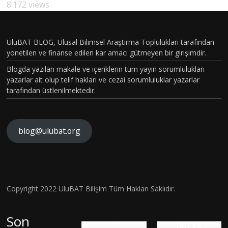
JİK
8.172 views
MD
CİNSİYE
PİLOT
T VE
BÖLÜM
UluBAT BLOG, Ulusal Bilimsel Araştırma Toplulukları tarafından
TOPLU
yönetilen ve finanse edilen kar amacı gütmeyen bir girişimdir.
VAKASI
MSAL
Blogda yazılan makale ve içeriklerin tüm yayın sorumlulukları
GERÇEK
CİNSİYE
yazarlar ait olup telif hakları ve cezai sorumluluklar yazarlar
OLDU :
tarafından üstlenilmektedir.
T
TÜRKİY
KAVRA
E´DE
MLARIN
HİSTOP
blog@ulubat.org
YİN
IN
ATOLOJ
ARI
FARKINI
İK
NRA
N
İNSAN
OLARA
BİR
Ro
FİZYOL
Hava
Copyright 2022 UluBAT Bilişim Tüm Hakları Saklıdır.
KTANISI
TEM
Ne
OJİSİ VE
Kirliliği
KONUL
İK
Can
TARİHS
Gerçekt
Son
MUŞ