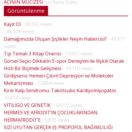
ACININ MUCİZESİ
için
Sena Gülce
Görüntülenme
Kayıt Ol
- 99.355 views
- 88.978 views
Damağımızda Oluşan Şişlikler Neyin Habercisi?
- 47.977
views
Tıp Temalı 3 Kitap Önerisi
- 14.957 views
Görsel Seçici Dikkatin E-spor Deneyimi ile İlişkili Olarak
Hızlı Bir Biçimde Gelişmesi
- 14.710 views
Girdiyseniz Hemen Çıkın! Depresyon ve Moleküler
Mekanizması
- 13.804 views
Kırık Kalp Sendromu: Takotsubo Kardiyomiyopatisi
-
10.614 views
VİTİLİGO VE GENETİK
- 10.013 views
HERMES VE AFRODİT’İN ÇOCUKLARINDAN
HERMAFRODİT’E
- 9.673 views
BİYOLO
SİZİ UYUTAN GERÇEK (!): PROPOFOL BAĞIMLILIĞI
-
HOUSE