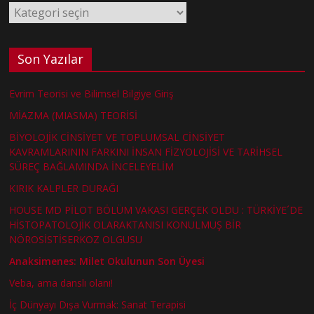
Kategoriler
Son Yazılar
Evrim Teorisi ve Bilimsel Bilgiye Giriş
MİAZMA (MIASMA) TEORİSİ
BİYOLOJİK CİNSİYET VE TOPLUMSAL CİNSİYET
KAVRAMLARININ FARKINI İNSAN FİZYOLOJİSİ VE TARİHSEL
SÜREÇ BAĞLAMINDA İNCELEYELİM
KIRIK KALPLER DURAĞI
HOUSE MD PİLOT BÖLÜM VAKASI GERÇEK OLDU : TÜRKİYE´DE
HİSTOPATOLOJİK OLARAKTANISI KONULMUŞ BİR
NÖROSİSTİSERKOZ OLGUSU
Anaksimenes: Milet Okulunun Son Üyesi
Veba, ama danslı olanı!
İç Dünyayı Dışa Vurmak: Sanat Terapisi