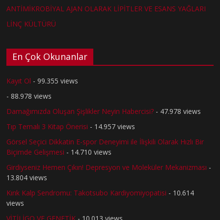
ANTİMİKROBİYAL AJAN OLARAK LİPİTLER VE ESANS YAĞLARI
LİNÇ KÜLTÜRÜ
En Çok Okunanlar
Kayıt Ol
- 99.355 views
- 88.978 views
Damağımızda Oluşan Şişlikler Neyin Habercisi?
- 47.978 views
Tıp Temalı 3 Kitap Önerisi
- 14.957 views
Görsel Seçici Dikkatin E-spor Deneyimi ile İlişkili Olarak Hızlı Bir
Biçimde Gelişmesi
- 14.710 views
Girdiyseniz Hemen Çıkın! Depresyon ve Moleküler Mekanizması
-
13.804 views
Kırık Kalp Sendromu: Takotsubo Kardiyomiyopatisi
- 10.614
views
VİTİLİGO VE GENETİK
- 10.013 views