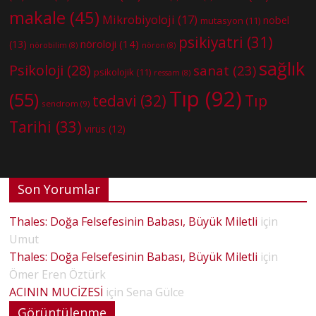
makale
(45)
Mikrobiyoloji
(17)
nobel
mutasyon
(11)
psikiyatri
(31)
nöroloji
(14)
(13)
nörobilim
(8)
nöron
(8)
sağlık
Psikoloji
(28)
sanat
(23)
psikolojik
(11)
ressam
(8)
Tıp
(92)
(55)
tedavi
(32)
Tıp
sendrom
(9)
Tarihi
(33)
virüs
(12)
Son Yorumlar
Thales: Doğa Felsefesinin Babası, Büyük Miletli
için
Umut
Thales: Doğa Felsefesinin Babası, Büyük Miletli
için
Ömer Eren Öztürk
ACININ MUCİZESİ
için
Sena Gülce
Görüntülenme