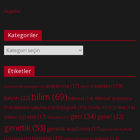
Register
Kategoriler
Kategoriler
Etiketler
bakteri
(19)
araştırma
(17)
Aşı
(11)
Anatomi
(8)
anksiyete
(8)
bilim
(69)
beyin
(22)
bilimsel
(14)
Bilimsel araştırma
(14)
biyografi
(15)
dna
(14)
Bilimsel çalışma
(13)
COVID-19
(12)
gen
(34)
genel
(22)
etik
(17)
doktor
(12)
Felsefe
(11)
genetik
(53)
genetik araştırma
(17)
hafıza
genom
(9)
hastalık
(19)
kanser
(14)
(11)
Hasta
(11)
hekim
(8)
kadın
(8)