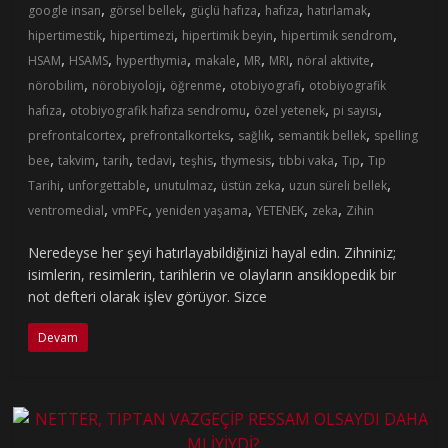
,
,
,
,
,
google insan
görsel bellek
güçlü hafıza
hafıza
hatırlamak
,
,
,
,
hipertimestik
hipertimezi
hipertimik beyin
hipertimik sendrom
,
,
,
,
,
,
,
HSAM
HSAMS
hyperthymia
makale
MR
MRI
nöral aktivite
,
,
,
,
nörobilim
nörobiyoloji
öğrenme
otobiyografi
otobiyografik
,
,
,
,
hafıza
otobiyografik hafıza sendromu
özel yetenek
pi sayısı
,
,
,
,
prefrontalcortex
prefrontalkorteks
sağlık
semantik bellek
spelling
,
,
,
,
,
,
,
,
bee
takvim
tarih
tedavi
teşhis
thymesis
tıbbi vaka
Tıp
Tıp
,
,
,
,
,
Tarihi
unforgettable
unutulmaz
üstün zeka
uzun süreli bellek
,
,
,
,
,
ventromedial
vmPFc
yeniden yaşama
YETENEK
zeka
Zihin
Neredeyse her şeyi hatırlayabildiğinizi hayal edin. Zihniniz;
isimlerin, resimlerin, tarihlerin ve olayların ansiklopedik bir
not defteri olarak işlev görüyor. Sizce
Devam