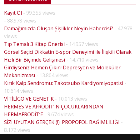
Kayıt Ol
- 99.355 views
- 88.978 views
Damağımızda Oluşan Şişlikler Neyin Habercisi?
- 47.978
views
Tıp Temalı 3 Kitap Önerisi
- 14.957 views
Görsel Seçici Dikkatin E-spor Deneyimi ile İlişkili Olarak
Hızlı Bir Biçimde Gelişmesi
- 14.710 views
Girdiyseniz Hemen Çıkın! Depresyon ve Moleküler
Mekanizması
- 13.804 views
Kırık Kalp Sendromu: Takotsubo Kardiyomiyopatisi
-
10.614 views
VİTİLİGO VE GENETİK
- 10.013 views
HERMES VE AFRODİT’İN ÇOCUKLARINDAN
HERMAFRODİT’E
- 9.674 views
SİZİ UYUTAN GERÇEK (!): PROPOFOL BAĞIMLILIĞI
-
8.172 views