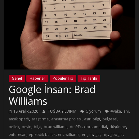
Genel
Haberler
Popüler Tıp
Tıp Tarihi
Google İnsan: Brad
Williams
,
,
18 Aralık 2020
TUĞBA YILDIRIM
5 yorum
#vaka
anı
,
,
,
,
,
ansiklopedi
araştırma
araştırma projesi
aşırı bilgi
belgesel
,
,
,
,
,
,
,
bellek
beyin
bilgi
brad williams
dmPFc
dorsomedial
düşünme
,
,
,
,
,
,
enteresan
epizodik bellek
eric williams
erişim
geçmiş
google