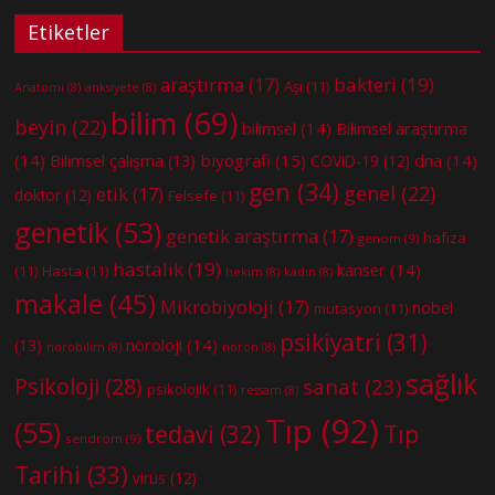
Etiketler
bakteri
(19)
araştırma
(17)
Aşı
(11)
Anatomi
(8)
anksiyete
(8)
bilim
(69)
beyin
(22)
bilimsel
(14)
Bilimsel araştırma
(14)
biyografi
(15)
dna
(14)
Bilimsel çalışma
(13)
COVID-19
(12)
gen
(34)
genel
(22)
etik
(17)
doktor
(12)
Felsefe
(11)
genetik
(53)
genetik araştırma
(17)
hafıza
genom
(9)
hastalık
(19)
kanser
(14)
(11)
Hasta
(11)
hekim
(8)
kadın
(8)
makale
(45)
Mikrobiyoloji
(17)
nobel
mutasyon
(11)
psikiyatri
(31)
nöroloji
(14)
(13)
nörobilim
(8)
nöron
(8)
sağlık
Psikoloji
(28)
sanat
(23)
psikolojik
(11)
ressam
(8)
Tıp
(92)
(55)
tedavi
(32)
Tıp
sendrom
(9)
Tarihi
(33)
virüs
(12)