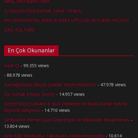
Veba, ama danslı olanı!
İç Dünyayı Dışa Vurmak: Sanat Terapisi
ANTİMİKROBİYAL AJAN OLARAK LİPİTLER VE ESANS YAĞLARI
LİNÇ KÜLTÜRÜ
En Çok Okunanlar
Kayıt Ol
- 99.355 views
- 88.978 views
Damağımızda Oluşan Şişlikler Neyin Habercisi?
- 47.978 views
Tıp Temalı 3 Kitap Önerisi
- 14.957 views
Görsel Seçici Dikkatin E-spor Deneyimi ile İlişkili Olarak Hızlı Bir
Biçimde Gelişmesi
- 14.710 views
Girdiyseniz Hemen Çıkın! Depresyon ve Moleküler Mekanizması
-
13.804 views
Kırık Kalp Sendromu: Takotsubo Kardiyomiyopatisi
- 10.614