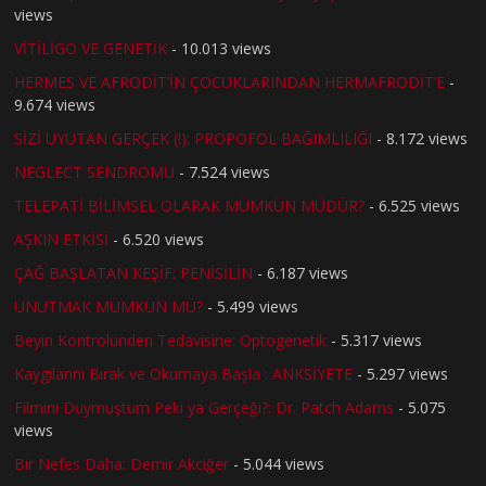
views
VİTİLİGO VE GENETİK
- 10.013 views
HERMES VE AFRODİT’İN ÇOCUKLARINDAN HERMAFRODİT’E
-
9.674 views
SİZİ UYUTAN GERÇEK (!): PROPOFOL BAĞIMLILIĞI
- 8.172 views
NEGLECT SENDROMU
- 7.524 views
TELEPATİ BİLİMSEL OLARAK MÜMKÜN MÜDÜR?
- 6.525 views
AŞKIN ETKİSİ
- 6.520 views
ÇAĞ BAŞLATAN KEŞİF: PENİSİLİN
- 6.187 views
UNUTMAK MÜMKÜN MÜ?
- 5.499 views
Beyin Kontrolünden Tedavisine: Optogenetik
- 5.317 views
Kaygılarını Bırak ve Okumaya Başla : ANKSİYETE
- 5.297 views
Filmini Duymuştum Peki ya Gerçeği?: Dr. Patch Adams
- 5.075
views
Bir Nefes Daha: Demir Akciğer
- 5.044 views