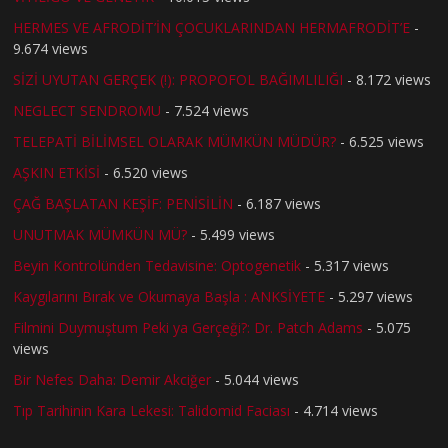
HERMES VE AFRODİT’İN ÇOCUKLARINDAN HERMAFRODİT’E
-
9.674 views
SİZİ UYUTAN GERÇEK (!): PROPOFOL BAĞIMLILIĞI
- 8.172 views
NEGLECT SENDROMU
- 7.524 views
TELEPATİ BİLİMSEL OLARAK MÜMKÜN MÜDÜR?
- 6.525 views
AŞKIN ETKİSİ
- 6.520 views
ÇAĞ BAŞLATAN KEŞİF: PENİSİLİN
- 6.187 views
UNUTMAK MÜMKÜN MÜ?
- 5.499 views
Beyin Kontrolünden Tedavisine: Optogenetik
- 5.317 views
Kaygılarını Bırak ve Okumaya Başla : ANKSİYETE
- 5.297 views
Filmini Duymuştum Peki ya Gerçeği?: Dr. Patch Adams
- 5.075
views
Bir Nefes Daha: Demir Akciğer
- 5.044 views
Tıp Tarihinin Kara Lekesi: Talidomid Faciası
- 4.714 views