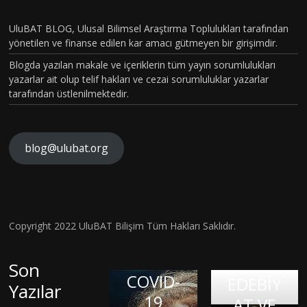
UluBAT BLOG, Ulusal Bilimsel Araştırma Toplulukları tarafından
yönetilen ve finanse edilen kar amacı gütmeyen bir girişimdir.
Blogda yazılan makale ve içeriklerin tüm yayın sorumlulukları
yazarlar ait olup telif hakları ve cezai sorumluluklar yazarlar
tarafından üstlenilmektedir.
blog@ulubat.org
Neande
TARİHİ
rtallerd
N EN
en
GİZEML
Miras
İ
Copyright 2022 UluBAT Bilişim Tüm Hakları Saklıdır.
İç
Aldığım
COVİD-
SALGINI
Dünyay
ız DNA,
19
–
Son
Balond
ı Dışa
COVID-
Patoge
EDEBİY
Yazılar
Vurmak
aki
19
nezi ve
AT VE