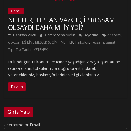
Genel
NETTER, TIPTAN VAZGEÇİP RESSAM
OLSAYDI DAHA MI İYİYDİ?
,
19 Nisan 2020
Cemre Sena Aydın
4 yorum
Anatomi
,
,
,
,
,
,
,
doktor
EĞİLİM
MESLEK SEÇİMİ
NETTER
Psikoloji
ressam
sanat
,
,
Tıp
Tıp Tarihi
YETENEK
Bulunduğunuz konum ve içinde yaşadığınız hayat şartları ne
olursa olsun; tutkularınızla doğru orantılı olarak
yetenekleriniz, baskın yönleriniz ve ilgi alanlarınız
Devam
Giriş Yap
Username or Email