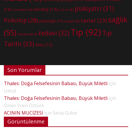
psikiyatri
(31)
nöroloji
(14)
(13)
nörobilim
(8)
nöron
(8)
sağlık
Psikoloji
(28)
sanat
(23)
psikolojik
(11)
ressam
(8)
Tıp
(92)
(55)
tedavi
(32)
Tıp
sendrom
(9)
Tarihi
(33)
virüs
(12)
Son Yorumlar
Thales: Doğa Felsefesinin Babası, Büyük Miletli
için
Umut
Thales: Doğa Felsefesinin Babası, Büyük Miletli
için
Ömer Eren Öztürk
ACININ MUCİZESİ
için
Sena Gülce
Görüntülenme