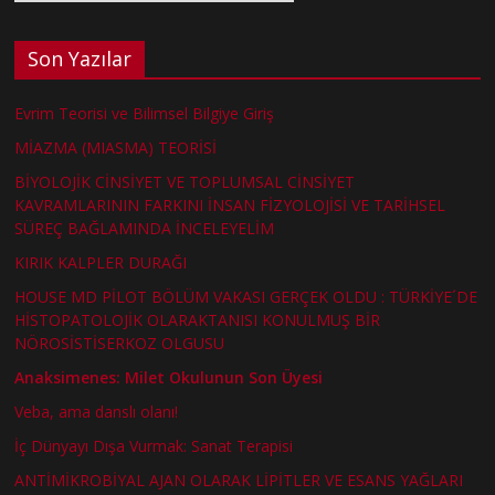
Son Yazılar
Evrim Teorisi ve Bilimsel Bilgiye Giriş
MİAZMA (MIASMA) TEORİSİ
BİYOLOJİK CİNSİYET VE TOPLUMSAL CİNSİYET
KAVRAMLARININ FARKINI İNSAN FİZYOLOJİSİ VE TARİHSEL
SÜREÇ BAĞLAMINDA İNCELEYELİM
KIRIK KALPLER DURAĞI
HOUSE MD PİLOT BÖLÜM VAKASI GERÇEK OLDU : TÜRKİYE´DE
HİSTOPATOLOJİK OLARAKTANISI KONULMUŞ BİR
NÖROSİSTİSERKOZ OLGUSU
Anaksimenes: Milet Okulunun Son Üyesi
Veba, ama danslı olanı!
İç Dünyayı Dışa Vurmak: Sanat Terapisi
ANTİMİKROBİYAL AJAN OLARAK LİPİTLER VE ESANS YAĞLARI