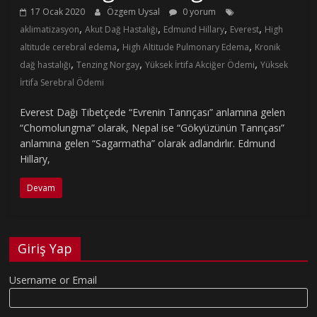
17 Ocak 2020
Özgem Uysal
0 yorum
,
,
,
,
aklimatizasyon
Akut Dağ Hastalığı
Edmund Hillary
Everest
High
,
,
altitude cerebral edema
High Altitude Pulmonary Edema
Kronik
,
,
,
dağ hastalığı
Tenzing Norgay
Yüksek İrtifa Akciğer Ödemi
Yüksek
İrtifa Serebral Ödemi
Everest Dağı Tibetçede “Evrenin Tanrıçası” anlamına gelen
“Chomolungma” olarak, Nepal ise “Gökyüzünün Tanrıçası”
anlamına gelen “Sagarmatha” olarak adlandırlır. Edmund
Hillary,
Devam
Giriş Yap
Username or Email