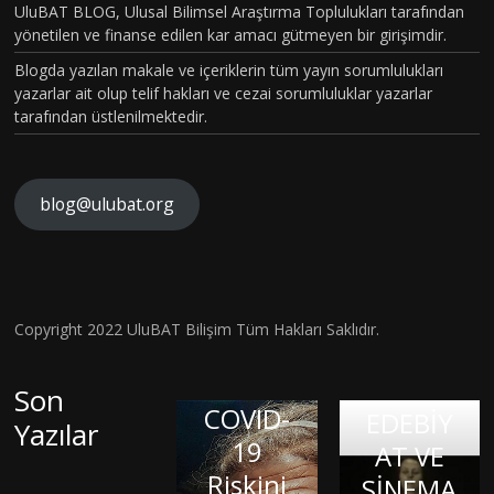
UluBAT BLOG, Ulusal Bilimsel Araştırma Toplulukları tarafından
yönetilen ve finanse edilen kar amacı gütmeyen bir girişimdir.
Blogda yazılan makale ve içeriklerin tüm yayın sorumlulukları
yazarlar ait olup telif hakları ve cezai sorumluluklar yazarlar
tarafından üstlenilmektedir.
blog@ulubat.org
Neande
TARİHİ
rtallerd
N EN
en
GİZEML
Miras
İ
Copyright 2022 UluBAT Bilişim Tüm Hakları Saklıdır.
İç
Aldığım
COVİD-
SALGINI
Dünyay
ız DNA,
19
–
Son
Balond
ı Dışa
COVID-
Patoge
EDEBİY
Yazılar
Vurmak
aki
19
nezi ve
AT VE
: Sanat
Çocuk:
Riskini
LİNÇ
Sitokin
SİNEMA