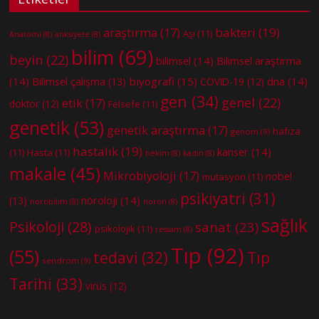
bakteri
(19)
araştırma
(17)
Aşı
(11)
Anatomi
(8)
anksiyete
(8)
bilim
(69)
beyin
(22)
bilimsel
(14)
Bilimsel araştırma
(14)
biyografi
(15)
dna
(14)
Bilimsel çalışma
(13)
COVID-19
(12)
gen
(34)
genel
(22)
etik
(17)
doktor
(12)
Felsefe
(11)
genetik
(53)
genetik araştırma
(17)
hafıza
genom
(9)
hastalık
(19)
kanser
(14)
(11)
Hasta
(11)
hekim
(8)
kadın
(8)
makale
(45)
Mikrobiyoloji
(17)
nobel
mutasyon
(11)
psikiyatri
(31)
nöroloji
(14)
(13)
nörobilim
(8)
nöron
(8)
sağlık
Psikoloji
(28)
sanat
(23)
psikolojik
(11)
ressam
(8)
Tıp
(92)
(55)
tedavi
(32)
Tıp
sendrom
(9)
Tarihi
(33)
virüs
(12)