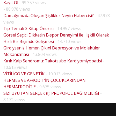
Kayıt Ol
- 99.357 views
- 88.978 views
Damağımızda Oluşan Şişlikler Neyin Habercisi?
- 47.978
views
Tıp Temalı 3 Kitap Önerisi
- 14.957 views
Görsel Seçici Dikkatin E-spor Deneyimi ile İlişkili Olarak
Hızlı Bir Biçimde Gelişmesi
- 14.710 views
Girdiyseniz Hemen Çıkın! Depresyon ve Moleküler
Mekanizması
- 13.804 views
Kırık Kalp Sendromu: Takotsubo Kardiyomiyopatisi
-
10.615 views
VİTİLİGO VE GENETİK
- 10.013 views
HERMES VE AFRODİT’İN ÇOCUKLARINDAN
HERMAFRODİT’E
- 9.675 views
SİZİ UYUTAN GERÇEK (!): PROPOFOL BAĞIMLILIĞI
-
8.172 views