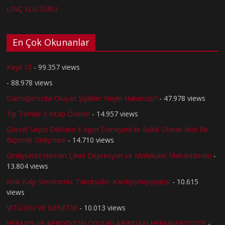
LİNÇ KÜLTÜRÜ
En Çok Okunanlar
Kayıt Ol
- 99.357 views
- 88.978 views
Damağımızda Oluşan Şişlikler Neyin Habercisi?
- 47.978 views
Tıp Temalı 3 Kitap Önerisi
- 14.957 views
Görsel Seçici Dikkatin E-spor Deneyimi ile İlişkili Olarak Hızlı Bir
Biçimde Gelişmesi
- 14.710 views
Girdiyseniz Hemen Çıkın! Depresyon ve Moleküler Mekanizması
-
13.804 views
Kırık Kalp Sendromu: Takotsubo Kardiyomiyopatisi
- 10.615
views
VİTİLİGO VE GENETİK
- 10.013 views
HERMES VE AFRODİT’İN ÇOCUKLARINDAN HERMAFRODİT’E
-