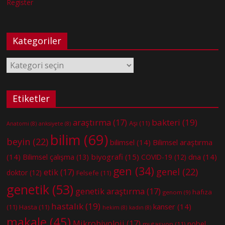
Register
Kategoriler
Kategoriler
Etiketler
bakteri
(19)
araştırma
(17)
Aşı
(11)
Anatomi
(8)
anksiyete
(8)
bilim
(69)
beyin
(22)
bilimsel
(14)
Bilimsel araştırma
(14)
biyografi
(15)
dna
(14)
Bilimsel çalışma
(13)
COVID-19
(12)
gen
(34)
genel
(22)
etik
(17)
doktor
(12)
Felsefe
(11)
genetik
(53)
genetik araştırma
(17)
hafıza
genom
(9)
hastalık
(19)
kanser
(14)
(11)
Hasta
(11)
hekim
(8)
kadın
(8)
makale
(45)
Mikrobiyoloji
(17)
nobel
mutasyon
(11)