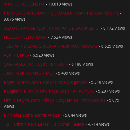
VİTİLİGO VE GENETİK
- 10.013 views
HERMES VE AFRODİT’İN ÇOCUKLARINDAN HERMAFRODİT’E
-
9.675 views
SİZİ UYUTAN GERÇEK (!): PROPOFOL BAĞIMLILIĞI
- 8.172 views
NEGLECT SENDROMU
- 7.524 views
TELEPATİ BİLİMSEL OLARAK MÜMKÜN MÜDÜR?
- 6.525 views
AŞKIN ETKİSİ
- 6.520 views
ÇAĞ BAŞLATAN KEŞİF: PENİSİLİN
- 6.188 views
UNUTMAK MÜMKÜN MÜ?
- 5.499 views
Beyin Kontrolünden Tedavisine: Optogenetik
- 5.318 views
Kaygılarını Bırak ve Okumaya Başla : ANKSİYETE
- 5.297 views
Filmini Duymuştum Peki ya Gerçeği?: Dr. Patch Adams
- 5.075
views
Bir Nefes Daha: Demir Akciğer
- 5.044 views
Tıp Tarihinin Kara Lekesi: Talidomid Faciası
- 4.714 views