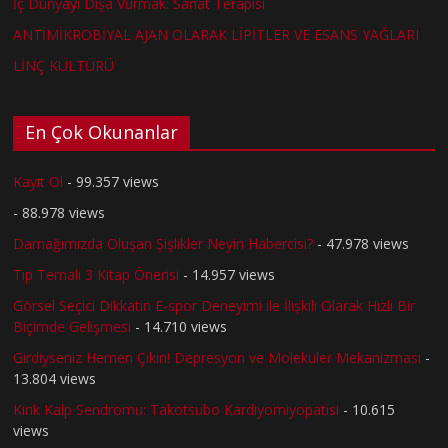
İç Dünyayı Dışa Vurmak: Sanat Terapisi
ANTİMİKROBİYAL AJAN OLARAK LİPİTLER VE ESANS YAĞLARI
LİNÇ KÜLTÜRÜ
En Çok Okunanlar
Kayıt Ol
- 99.357 views
- 88.978 views
Damağımızda Oluşan Şişlikler Neyin Habercisi?
- 47.978 views
Tıp Temalı 3 Kitap Önerisi
- 14.957 views
Görsel Seçici Dikkatin E-spor Deneyimi ile İlişkili Olarak Hızlı Bir
Biçimde Gelişmesi
- 14.710 views
Girdiyseniz Hemen Çıkın! Depresyon ve Moleküler Mekanizması
-
13.804 views
Kırık Kalp Sendromu: Takotsubo Kardiyomiyopatisi
- 10.615
views