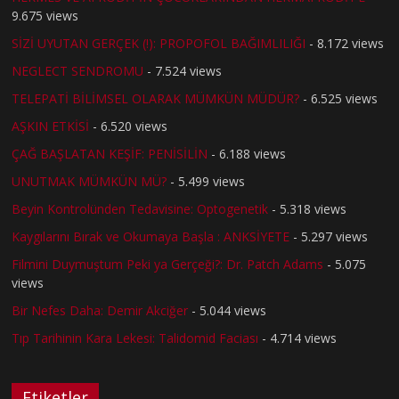
9.675 views
SİZİ UYUTAN GERÇEK (!): PROPOFOL BAĞIMLILIĞI
- 8.172 views
NEGLECT SENDROMU
- 7.524 views
TELEPATİ BİLİMSEL OLARAK MÜMKÜN MÜDÜR?
- 6.525 views
AŞKIN ETKİSİ
- 6.520 views
ÇAĞ BAŞLATAN KEŞİF: PENİSİLİN
- 6.188 views
UNUTMAK MÜMKÜN MÜ?
- 5.499 views
Beyin Kontrolünden Tedavisine: Optogenetik
- 5.318 views
Kaygılarını Bırak ve Okumaya Başla : ANKSİYETE
- 5.297 views
Filmini Duymuştum Peki ya Gerçeği?: Dr. Patch Adams
- 5.075
views
Bir Nefes Daha: Demir Akciğer
- 5.044 views
Tıp Tarihinin Kara Lekesi: Talidomid Faciası
- 4.714 views
Etiketler