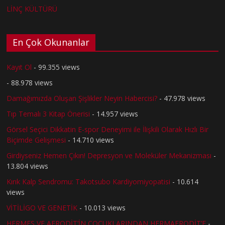
LİNÇ KÜLTÜRÜ
En Çok Okunanlar
Kayıt Ol
- 99.355 views
- 88.978 views
Damağımızda Oluşan Şişlikler Neyin Habercisi?
- 47.978 views
Tıp Temalı 3 Kitap Önerisi
- 14.957 views
Görsel Seçici Dikkatin E-spor Deneyimi ile İlişkili Olarak Hızlı Bir
Biçimde Gelişmesi
- 14.710 views
Girdiyseniz Hemen Çıkın! Depresyon ve Moleküler Mekanizması
-
13.804 views
Kırık Kalp Sendromu: Takotsubo Kardiyomiyopatisi
- 10.614
views
VİTİLİGO VE GENETİK
- 10.013 views
HERMES VE AFRODİT’İN ÇOCUKLARINDAN HERMAFRODİT’E
-