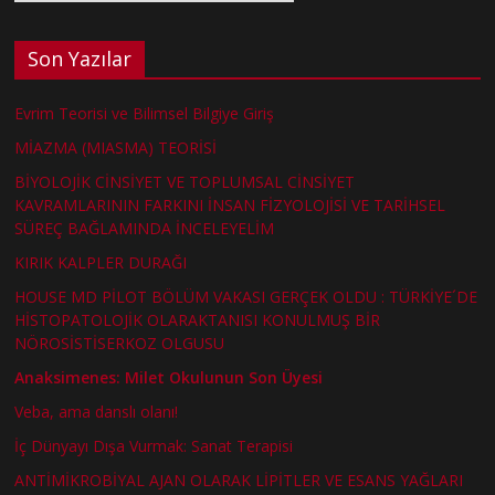
Son Yazılar
Evrim Teorisi ve Bilimsel Bilgiye Giriş
MİAZMA (MIASMA) TEORİSİ
BİYOLOJİK CİNSİYET VE TOPLUMSAL CİNSİYET
KAVRAMLARININ FARKINI İNSAN FİZYOLOJİSİ VE TARİHSEL
SÜREÇ BAĞLAMINDA İNCELEYELİM
KIRIK KALPLER DURAĞI
HOUSE MD PİLOT BÖLÜM VAKASI GERÇEK OLDU : TÜRKİYE´DE
HİSTOPATOLOJİK OLARAKTANISI KONULMUŞ BİR
NÖROSİSTİSERKOZ OLGUSU
Anaksimenes: Milet Okulunun Son Üyesi
Veba, ama danslı olanı!
İç Dünyayı Dışa Vurmak: Sanat Terapisi
ANTİMİKROBİYAL AJAN OLARAK LİPİTLER VE ESANS YAĞLARI