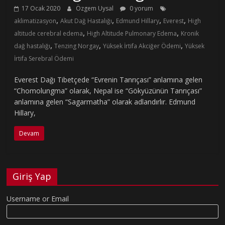
17 Ocak 2020
Özgem Uysal
0 yorum
,
,
,
,
aklimatizasyon
Akut Dağ Hastalığı
Edmund Hillary
Everest
High
,
,
altitude cerebral edema
High Altitude Pulmonary Edema
Kronik
,
,
,
dağ hastalığı
Tenzing Norgay
Yüksek İrtifa Akciğer Ödemi
Yüksek
İrtifa Serebral Ödemi
Everest Dağı Tibetçede “Evrenin Tanrıçası” anlamına gelen
“Chomolungma” olarak, Nepal ise “Gökyüzünün Tanrıçası”
anlamına gelen “Sagarmatha” olarak adlandırlır. Edmund
Hillary,
Devam
Giriş Yap
Username or Email