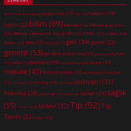
bakteri
(19)
araştırma
(17)
Aşı
(11)
Anatomi
(8)
anksiyete
(8)
bilim
(69)
beyin
(22)
bilimsel
(14)
Bilimsel araştırma
(14)
biyografi
(15)
dna
(14)
Bilimsel çalışma
(13)
COVID-19
(12)
gen
(34)
genel
(22)
etik
(17)
doktor
(12)
Felsefe
(11)
genetik
(53)
genetik araştırma
(17)
hafıza
genom
(9)
hastalık
(19)
kanser
(14)
(11)
Hasta
(11)
hekim
(8)
kadın
(8)
makale
(45)
Mikrobiyoloji
(17)
nobel
mutasyon
(11)
psikiyatri
(31)
nöroloji
(14)
(13)
nörobilim
(8)
nöron
(8)
sağlık
Psikoloji
(28)
sanat
(23)
psikolojik
(11)
ressam
(8)
Tıp
(92)
(55)
tedavi
(32)
Tıp
sendrom
(9)
Tarihi
(33)
virüs
(12)