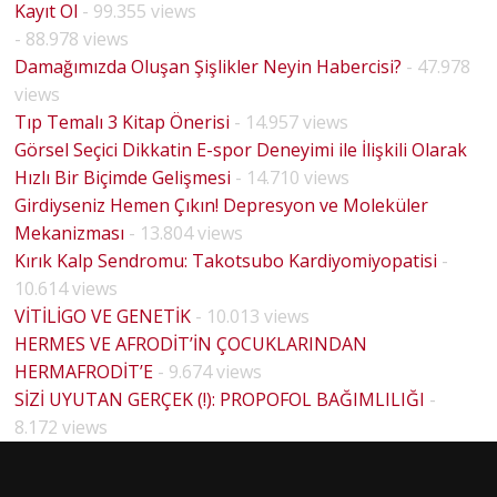
Kayıt Ol
- 99.355 views
- 88.978 views
Damağımızda Oluşan Şişlikler Neyin Habercisi?
- 47.978
views
Tıp Temalı 3 Kitap Önerisi
- 14.957 views
Görsel Seçici Dikkatin E-spor Deneyimi ile İlişkili Olarak
Hızlı Bir Biçimde Gelişmesi
- 14.710 views
Girdiyseniz Hemen Çıkın! Depresyon ve Moleküler
Mekanizması
- 13.804 views
Kırık Kalp Sendromu: Takotsubo Kardiyomiyopatisi
-
10.614 views
VİTİLİGO VE GENETİK
- 10.013 views
HERMES VE AFRODİT’İN ÇOCUKLARINDAN
HERMAFRODİT’E
- 9.674 views
BİYOLO
SİZİ UYUTAN GERÇEK (!): PROPOFOL BAĞIMLILIĞI
-
JİK
8.172 views
CİNSİYE
T VE