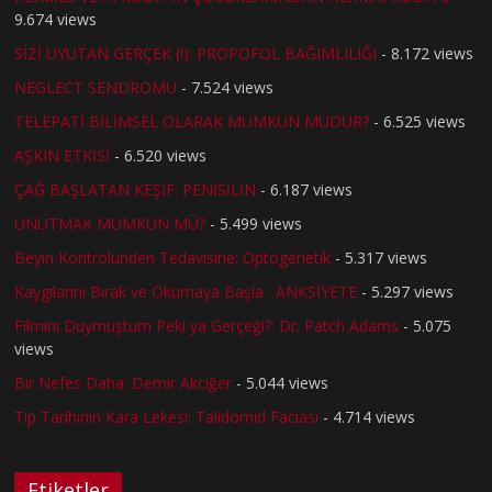
9.674 views
SİZİ UYUTAN GERÇEK (!): PROPOFOL BAĞIMLILIĞI
- 8.172 views
NEGLECT SENDROMU
- 7.524 views
TELEPATİ BİLİMSEL OLARAK MÜMKÜN MÜDÜR?
- 6.525 views
AŞKIN ETKİSİ
- 6.520 views
ÇAĞ BAŞLATAN KEŞİF: PENİSİLİN
- 6.187 views
UNUTMAK MÜMKÜN MÜ?
- 5.499 views
Beyin Kontrolünden Tedavisine: Optogenetik
- 5.317 views
Kaygılarını Bırak ve Okumaya Başla : ANKSİYETE
- 5.297 views
Filmini Duymuştum Peki ya Gerçeği?: Dr. Patch Adams
- 5.075
views
Bir Nefes Daha: Demir Akciğer
- 5.044 views
Tıp Tarihinin Kara Lekesi: Talidomid Faciası
- 4.714 views
Etiketler