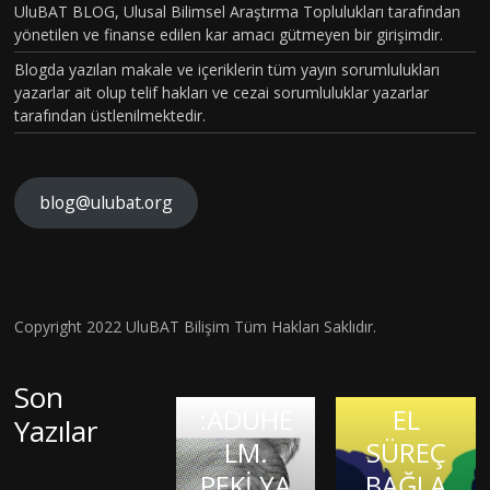
UluBAT BLOG, Ulusal Bilimsel Araştırma Toplulukları tarafından
TOPLU
yönetilen ve finanse edilen kar amacı gütmeyen bir girişimdir.
MSAL
Blogda yazılan makale ve içeriklerin tüm yayın sorumlulukları
CİNSİYE
yazarlar ait olup telif hakları ve cezai sorumluluklar yazarlar
tarafından üstlenilmektedir.
T
KAVRA
MLARIN
blog@ulubat.org
BEYİN
IN
HASARI
ALZHEİ
FARKINI
SONRA
MERA
İNSAN
SI BİR
İLK
FİZYOL
Hava
Copyright 2022 UluBAT Bilişim Tüm Hakları Saklıdır.
MATEM
ONAYLI
OJİSİ VE
Kirliliği
Evrim
ATİK
TEDAVİ
TARİHS
Gerçekt
Son
Teorisi
DAHİSİ
:ADUHE
EL
en De
Yazılar
ve
OLMAK:
KIRIK
LM.
SÜREÇ
Görme
Bilimsel
JASON
KALPLE
PEKİ YA
BAĞLA
Kaybına