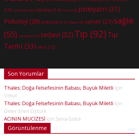
psikiyatri
(31)
nöroloji
(14)
(13)
nörobilim
(8)
nöron
(8)
sağlık
Psikoloji
(28)
sanat
(23)
psikolojik
(11)
ressam
(8)
Tıp
(92)
(55)
tedavi
(32)
Tıp
sendrom
(9)
Tarihi
(33)
virüs
(12)
Son Yorumlar
Thales: Doğa Felsefesinin Babası, Büyük Miletli
için
Umut
Thales: Doğa Felsefesinin Babası, Büyük Miletli
için
Ömer Eren Öztürk
ACININ MUCİZESİ
için
Sena Gülce
Görüntülenme