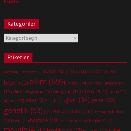
Register
Kategoriler
Kategoriler
Etiketler
bakteri
(19)
araştırma
(17)
Aşı
(11)
Anatomi
(8)
anksiyete
(8)
bilim
(69)
beyin
(22)
bilimsel
(14)
Bilimsel araştırma
(14)
biyografi
(15)
dna
(14)
Bilimsel çalışma
(13)
COVID-19
(12)
gen
(34)
genel
(22)
etik
(17)
doktor
(12)
Felsefe
(11)
genetik
(53)
genetik araştırma
(17)
hafıza
genom
(9)
hastalık
(19)
kanser
(14)
(11)
Hasta
(11)
hekim
(8)
kadın
(8)
makale
(45)
Mikrobiyoloji
(17)
nobel
mutasyon
(11)