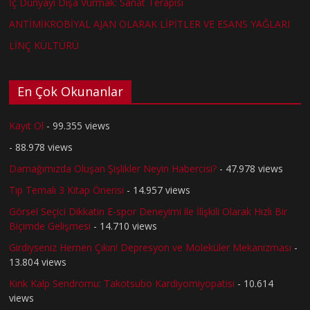
İç Dünyayı Dışa Vurmak: Sanat Terapisi
ANTİMİKROBİYAL AJAN OLARAK LİPİTLER VE ESANS YAĞLARI
LİNÇ KÜLTÜRÜ
En Çok Okunanlar
Kayıt Ol
- 99.355 views
- 88.978 views
Damağımızda Oluşan Şişlikler Neyin Habercisi?
- 47.978 views
Tıp Temalı 3 Kitap Önerisi
- 14.957 views
Görsel Seçici Dikkatin E-spor Deneyimi ile İlişkili Olarak Hızlı Bir
Biçimde Gelişmesi
- 14.710 views
Girdiyseniz Hemen Çıkın! Depresyon ve Moleküler Mekanizması
-
13.804 views
Kırık Kalp Sendromu: Takotsubo Kardiyomiyopatisi
- 10.614
views