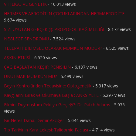
VİTİLİGO VE GENETİK
- 10.013 views
HERMES VE AFRODİT’İN ÇOCUKLARINDAN HERMAFRODİT’E
-
9.674 views
SİZİ UYUTAN GERÇEK (!): PROPOFOL BAĞIMLILIĞI
- 8.172 views
NEGLECT SENDROMU
- 7.524 views
TELEPATİ BİLİMSEL OLARAK MÜMKÜN MÜDÜR?
- 6.525 views
AŞKIN ETKİSİ
- 6.520 views
ÇAĞ BAŞLATAN KEŞİF: PENİSİLİN
- 6.187 views
UNUTMAK MÜMKÜN MÜ?
- 5.499 views
Beyin Kontrolünden Tedavisine: Optogenetik
- 5.317 views
Kaygılarını Bırak ve Okumaya Başla : ANKSİYETE
- 5.297 views
Filmini Duymuştum Peki ya Gerçeği?: Dr. Patch Adams
- 5.075
views
Bir Nefes Daha: Demir Akciğer
- 5.044 views
Tıp Tarihinin Kara Lekesi: Talidomid Faciası
- 4.714 views