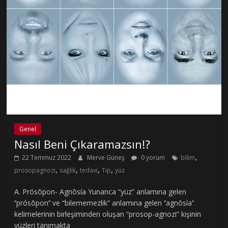
Genel
Nasıl Beni Çıkaramazsın!?
,
22 Temmuz 2022
Merve Güneş
0 yorum
bilim
,
,
,
,
prosopagnozi
sağlık
tedavi
Tıp
yüz
A. Prósōpon- Agnōsía Yunanca “yüz” anlamına gelen
‘’prósōpon’’ ve “bilememezlik” anlamına gelen ‘’agnōsía’’
kelimelerinin birleşiminden oluşan “prosop-agnozi” kişinin
yüzleri tanımakta