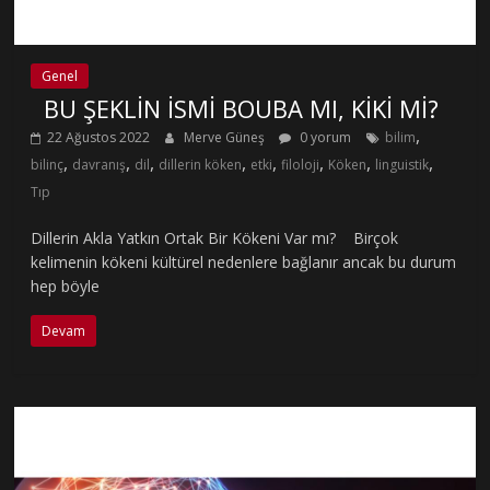
Genel
BU ŞEKLİN İSMİ BOUBA MI, KİKİ Mİ?
,
22 Ağustos 2022
Merve Güneş
0 yorum
bilim
,
,
,
,
,
,
,
,
bilinç
davranış
dil
dillerin köken
etki
filoloji
Köken
linguistik
Tıp
Dillerin Akla Yatkın Ortak Bir Kökeni Var mı? Birçok
kelimenin kökeni kültürel nedenlere bağlanır ancak bu durum
hep böyle
Devam