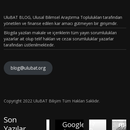
PİLOT
BÖLÜM
UluBAT BLOG, Ulusal Bilimsel Araştırma Toplulukları tarafından
yönetilen ve finanse edilen kar amacı gütmeyen bir girişimdir.
VAKASI
Blogda yazılan makale ve içeriklerin tüm yayın sorumlulukları
GERÇEK
yazarlar ait olup telif hakları ve cezai sorumluluklar yazarlar
OLDU :
tarafından üstlenilmektedir.
TÜRKİY
E´DE
HİSTOP
blog@ulubat.org
ATOLOJ
İK
Ne
OLARA
Robot
Hava
Copyright 2022 UluBAT Bilişim Tüm Hakları Saklıdır.
KTANISI
Ne de
Kirliliği
KONUL
Anaksi
Canlı
Gerçekt
Son
MUŞ
Google
menes:
Olan
en De
Yazılar