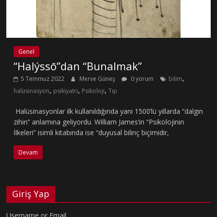
Genel
“Halýssō”dan “Bunalmak”
,
5 Temmuz 2022
Merve Güneş
0 yorum
bilim
,
,
,
halüsinasyon
psikiyatri
Psikoloji
Tıp
Halüsinasyonlar ilk kullanıldığında yani 1500’lü yıllarda “dalgın
zihin” anlamına geliyordu. William James’in “Psikolojinin
İlkeleri” isimli kitabında ise “duyusal bilinç biçimidir,
Devam
Giriş Yap
Username or Email