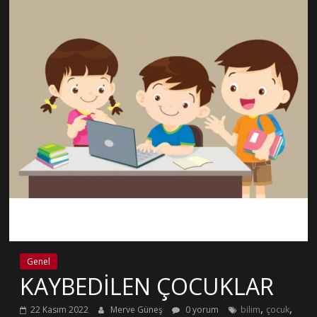
Genel
KAYBEDİLEN ÇOCUKLAR
,
,
22 Kasım 2022
Merve Güneş
0 yorum
bilim
çocuk