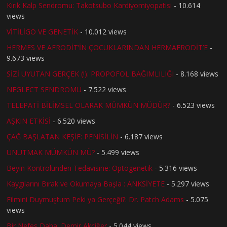
Kırık Kalp Sendromu: Takotsubo Kardiyomiyopatisi
- 10.614
views
VİTİLİGO VE GENETİK
- 10.012 views
HERMES VE AFRODİT’İN ÇOCUKLARINDAN HERMAFRODİT’E
-
9.673 views
SİZİ UYUTAN GERÇEK (!): PROPOFOL BAĞIMLILIĞI
- 8.168 views
NEGLECT SENDROMU
- 7.522 views
TELEPATİ BİLİMSEL OLARAK MÜMKÜN MÜDÜR?
- 6.523 views
AŞKIN ETKİSİ
- 6.520 views
ÇAĞ BAŞLATAN KEŞİF: PENİSİLİN
- 6.187 views
UNUTMAK MÜMKÜN MÜ?
- 5.499 views
Beyin Kontrolünden Tedavisine: Optogenetik
- 5.316 views
Kaygılarını Bırak ve Okumaya Başla : ANKSİYETE
- 5.297 views
Filmini Duymuştum Peki ya Gerçeği?: Dr. Patch Adams
- 5.075
views
Bir Nefes Daha: Demir Akciğer
- 5.044 views