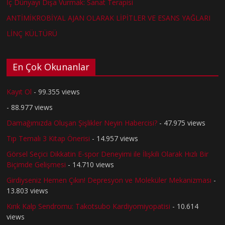
İç Dünyayı Dışa Vurmak: Sanat Terapisi
ANTİMİKROBİYAL AJAN OLARAK LİPİTLER VE ESANS YAĞLARI
LİNÇ KÜLTÜRÜ
En Çok Okunanlar
Kayıt Ol
- 99.355 views
- 88.977 views
Damağımızda Oluşan Şişlikler Neyin Habercisi?
- 47.975 views
Tıp Temalı 3 Kitap Önerisi
- 14.957 views
Görsel Seçici Dikkatin E-spor Deneyimi ile İlişkili Olarak Hızlı Bir
Biçimde Gelişmesi
- 14.710 views
Girdiyseniz Hemen Çıkın! Depresyon ve Moleküler Mekanizması
-
13.803 views
Kırık Kalp Sendromu: Takotsubo Kardiyomiyopatisi
- 10.614
views