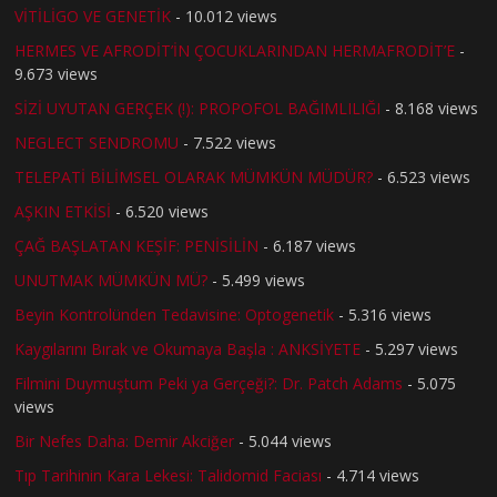
VİTİLİGO VE GENETİK
- 10.012 views
HERMES VE AFRODİT’İN ÇOCUKLARINDAN HERMAFRODİT’E
-
9.673 views
SİZİ UYUTAN GERÇEK (!): PROPOFOL BAĞIMLILIĞI
- 8.168 views
NEGLECT SENDROMU
- 7.522 views
TELEPATİ BİLİMSEL OLARAK MÜMKÜN MÜDÜR?
- 6.523 views
AŞKIN ETKİSİ
- 6.520 views
ÇAĞ BAŞLATAN KEŞİF: PENİSİLİN
- 6.187 views
UNUTMAK MÜMKÜN MÜ?
- 5.499 views
Beyin Kontrolünden Tedavisine: Optogenetik
- 5.316 views
Kaygılarını Bırak ve Okumaya Başla : ANKSİYETE
- 5.297 views
Filmini Duymuştum Peki ya Gerçeği?: Dr. Patch Adams
- 5.075
views
Bir Nefes Daha: Demir Akciğer
- 5.044 views
Tıp Tarihinin Kara Lekesi: Talidomid Faciası
- 4.714 views