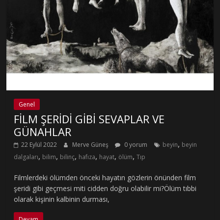
Genel
FİLM ŞERİDİ GİBİ SEVAPLAR VE
GÜNAHLAR
,
22 Eylül 2022
Merve Güneş
0 yorum
beyin
beyin
,
,
,
,
,
,
dalgaları
bilim
bilinç
hafıza
hayat
ölüm
Tıp
Filmlerdeki ölümden önceki hayatın gözlerin önünden film
şeridi gibi geçmesi miti cidden doğru olabilir mi?Ölüm tıbbi
olarak kişinin kalbinin durması,
Devam