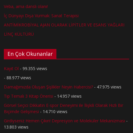
Veba, ama danslı olanı!
İç Dünyayı Dışa Vurmak: Sanat Terapisi
ANTİMİKROBİYAL AJAN OLARAK LİPİTLER VE ESANS YAĞLARI
LİNÇ KÜLTÜRÜ
En Çok Okunanlar
Kayıt Ol
- 99.355 views
- 88.977 views
Damağımızda Oluşan Şişlikler Neyin Habercisi?
- 47.975 views
Tıp Temalı 3 Kitap Önerisi
- 14.957 views
Görsel Seçici Dikkatin E-spor Deneyimi ile İlişkili Olarak Hızlı Bir
Biçimde Gelişmesi
- 14.710 views
Girdiyseniz Hemen Çıkın! Depresyon ve Moleküler Mekanizması
-
13.803 views