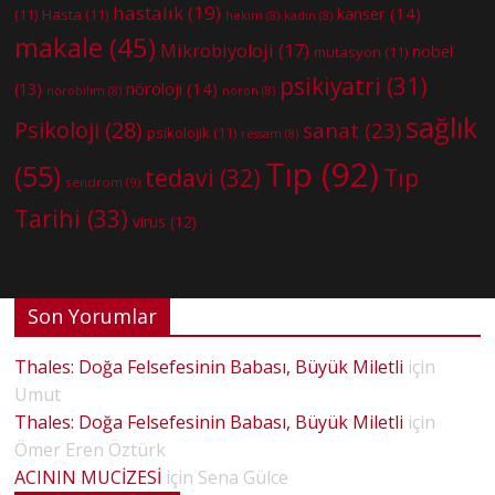
hastalık
(19)
kanser
(14)
(11)
Hasta
(11)
hekim
(8)
kadın
(8)
makale
(45)
Mikrobiyoloji
(17)
nobel
mutasyon
(11)
psikiyatri
(31)
nöroloji
(14)
(13)
nörobilim
(8)
nöron
(8)
sağlık
Psikoloji
(28)
sanat
(23)
psikolojik
(11)
ressam
(8)
Tıp
(92)
(55)
tedavi
(32)
Tıp
sendrom
(9)
Tarihi
(33)
virüs
(12)
Son Yorumlar
Thales: Doğa Felsefesinin Babası, Büyük Miletli
için
Umut
Thales: Doğa Felsefesinin Babası, Büyük Miletli
için
Ömer Eren Öztürk
ACININ MUCİZESİ
için
Sena Gülce