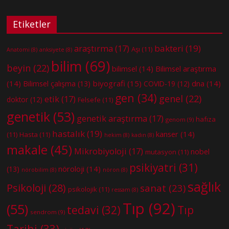
Etiketler
bakteri
(19)
araştırma
(17)
Aşı
(11)
Anatomi
(8)
anksiyete
(8)
bilim
(69)
beyin
(22)
bilimsel
(14)
Bilimsel araştırma
(14)
biyografi
(15)
dna
(14)
Bilimsel çalışma
(13)
COVID-19
(12)
gen
(34)
genel
(22)
etik
(17)
doktor
(12)
Felsefe
(11)
genetik
(53)
genetik araştırma
(17)
hafıza
genom
(9)
hastalık
(19)
kanser
(14)
(11)
Hasta
(11)
hekim
(8)
kadın
(8)
makale
(45)
Mikrobiyoloji
(17)
nobel
mutasyon
(11)
psikiyatri
(31)
nöroloji
(14)
(13)
nörobilim
(8)
nöron
(8)
sağlık
Psikoloji
(28)
sanat
(23)
psikolojik
(11)
ressam
(8)
Tıp
(92)
(55)
tedavi
(32)
Tıp
sendrom
(9)
Tarihi
(33)