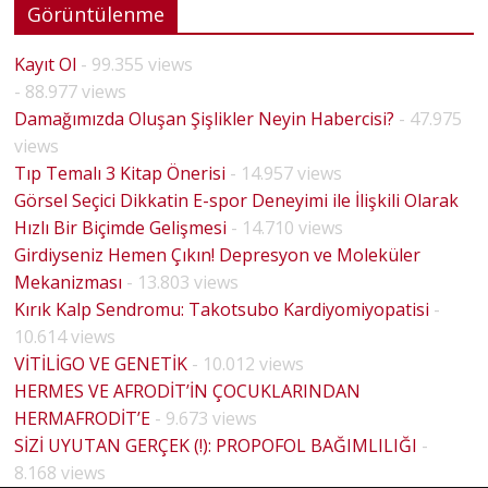
Görüntülenme
Kayıt Ol
- 99.355 views
- 88.977 views
Damağımızda Oluşan Şişlikler Neyin Habercisi?
- 47.975
views
Tıp Temalı 3 Kitap Önerisi
- 14.957 views
Görsel Seçici Dikkatin E-spor Deneyimi ile İlişkili Olarak
Hızlı Bir Biçimde Gelişmesi
- 14.710 views
Girdiyseniz Hemen Çıkın! Depresyon ve Moleküler
Mekanizması
- 13.803 views
Kırık Kalp Sendromu: Takotsubo Kardiyomiyopatisi
-
10.614 views
VİTİLİGO VE GENETİK
- 10.012 views
HERMES VE AFRODİT’İN ÇOCUKLARINDAN
HERMAFRODİT’E
- 9.673 views
SİZİ UYUTAN GERÇEK (!): PROPOFOL BAĞIMLILIĞI
-
HOUSE
8.168 views
MD