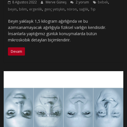
,
8 Ağustos 2022
Merve Güneş
2 yorum
bebek
,
,
,
,
,
,
beyin
bilim
ergenlik
genç yetişkin
nöron
sağlık
Tıp
Beyin yaklaşık 1,5 kilogram ağırlığında ve bu
azımsanamayacak ağırlığıyla fiziksel varlığın kendisidir.
İnsanlarla yaptığımız günlük konuşmalarda bütün
mikroskobik detayları biçimlendirir.
Devam