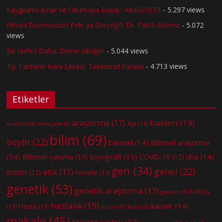
Kaygılarını Bırak ve Okumaya Başla : ANKSİYETE
- 5.297 views
Filmini Duymuştum Peki ya Gerçeği?: Dr. Patch Adams
- 5.072
views
Bir Nefes Daha: Demir Akciğer
- 5.044 views
Tıp Tarihinin Kara Lekesi: Talidomid Faciası
- 4.713 views
Etiketler
bakteri
(19)
araştırma
(17)
Aşı
(11)
Anatomi
(8)
anksiyete
(8)
bilim
(69)
beyin
(22)
bilimsel
(14)
Bilimsel araştırma
(14)
biyografi
(15)
dna
(14)
Bilimsel çalışma
(13)
COVID-19
(12)
gen
(34)
genel
(22)
etik
(17)
doktor
(12)
Felsefe
(11)
genetik
(53)
genetik araştırma
(17)
hafıza
genom
(9)
hastalık
(19)
kanser
(14)
(11)
Hasta
(11)
hekim
(8)
kadın
(8)
makale
(45)