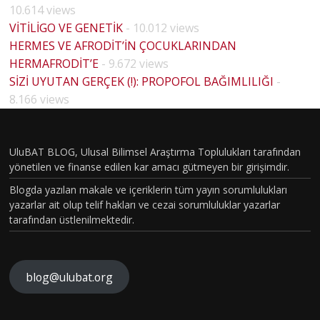
10.614 views
VİTİLİGO VE GENETİK
- 10.012 views
HERMES VE AFRODİT’İN ÇOCUKLARINDAN
HERMAFRODİT’E
- 9.672 views
BİYOLO
SİZİ UYUTAN GERÇEK (!): PROPOFOL BAĞIMLILIĞI
-
HOUSE
JİK
8.166 views
MD
CİNSİYE
PİLOT
T VE
BÖLÜM
UluBAT BLOG, Ulusal Bilimsel Araştırma Toplulukları tarafından
TOPLU
yönetilen ve finanse edilen kar amacı gütmeyen bir girişimdir.
VAKASI
MSAL
Blogda yazılan makale ve içeriklerin tüm yayın sorumlulukları
GERÇEK
CİNSİYE
yazarlar ait olup telif hakları ve cezai sorumluluklar yazarlar
OLDU :
tarafından üstlenilmektedir.
T
TÜRKİY
KAVRA
E´DE
MLARIN
HİSTOP
blog@ulubat.org
YİN
IN
ATOLOJ
ARI
FARKINI