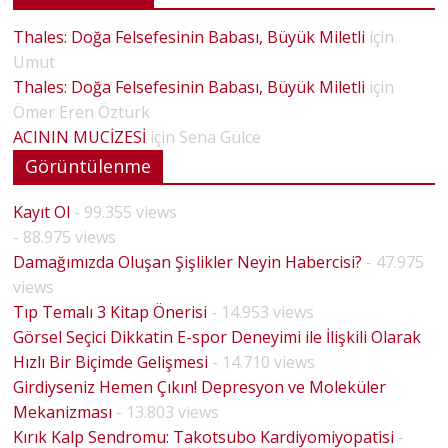
Thales: Doğa Felsefesinin Babası, Büyük Miletli
için
Umut
Thales: Doğa Felsefesinin Babası, Büyük Miletli
için
Ömer Eren Öztürk
ACININ MUCİZESİ
için
Sena Gülce
Görüntülenme
Kayıt Ol
- 99.355 views
- 88.975 views
Damağımızda Oluşan Şişlikler Neyin Habercisi?
- 47.975
views
Tıp Temalı 3 Kitap Önerisi
- 14.953 views
Görsel Seçici Dikkatin E-spor Deneyimi ile İlişkili Olarak
Hızlı Bir Biçimde Gelişmesi
- 14.710 views
Girdiyseniz Hemen Çıkın! Depresyon ve Moleküler
Mekanizması
- 13.803 views
Kırık Kalp Sendromu: Takotsubo Kardiyomiyopatisi
-