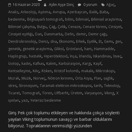
,
16 Haziran 2020
Aylin Ayşe Dinç
0 yorum
Ağaç
,
,
,
,
,
,
,
Analiz
Arkeoloji
Aşınma
Avrupa
Azerbaycan
Balık
Balta
,
,
,
,
,
beslenme
Bilgisayarlı tomografi
bilim
bilimsel
Bilimsel araştırma
,
,
,
,
,
,
,
Bilimsel çalışma
Bulgu
Çağ
Çelik
Cenaze
Cenaze töreni
Cinsiyet
,
,
,
,
,
,
Cinsiyet eşitliği
Dan
Danimarka
Defin
demir
Demir çağı
,
,
,
,
,
,
,
,
,
Dendrokronoloji
Deniz
dna
Ekonomi
Erkek
Eşitlik
Et
Gemi
gen
,
,
,
,
,
,
genetik
genetik araştırma
Glikol
Grönland
ham
Hammadde
,
,
,
,
,
,
,
Haplogrup
hastalık
Hiperötektoid
İnşa
İrlanda
İskandinav
İsveç
,
,
,
,
,
,
,
İzotop
kadın
Kafkas
Kalıntı
Karbürasyon
Kargı
Kaşif
,
,
,
,
,
,
Kentselleşme
Kılıç
Köken
Kristof kolomb
makale
Mikroskopi
,
,
,
,
,
,
,
Mızrak
Müzik
Norveç
Nötron kırınımı
Orta Asya
Plan
sağlık
,
,
,
,
,
stres
Stronsiyum
Taramalı elektron mikroskopisi
tarih
Teknoloji
,
,
,
,
,
,
,
Ticaret
Tomografi
Tören
Ulfberht
Üretim
Varyasyon
Viking
X
,
,
ışınları
yazı
Yetersiz beslenme
Giriş Pek çok toplumu etkileyen ve hakkında çokça söylenti
yayılan Viking toplumunun savaşçı ve barbar olduklarını
biliyoruz. Topraklarının verimsizliği yüzünden