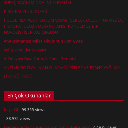
SÜREÇ BAĞLAMINDA İNCELEYELİM
KIRIK KALPLER DURAĞI
HOUSE MD PİLOT BÖLÜM VAKASI GERÇEK OLDU : TÜRKİYE´DE
HİSTOPATOLOJİK OLARAKTANISI KONULMUŞ BİR
NÖROSİSTİSERKOZ OLGUSU
Anaksimenes: Milet Okulunun Son Üyesi
Veba, ama danslı olanı!
İç Dünyayı Dışa Vurmak: Sanat Terapisi
ANTİMİKROBİYAL AJAN OLARAK LİPİTLER VE ESANS YAĞLARI
LİNÇ KÜLTÜRÜ
En Çok Okunanlar
Kayıt Ol
- 99.355 views
- 88.975 views
Damağımızda Oluşan Şişlikler Neyin Habercisi?
- 47.975 views