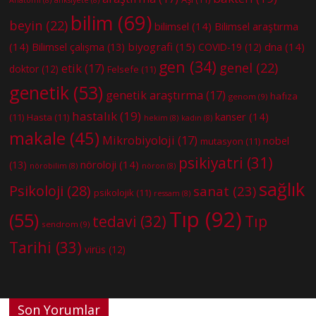
Anatomi
(8)
anksiyete
(8)
bilim
(69)
beyin
(22)
bilimsel
(14)
Bilimsel araştırma
(14)
biyografi
(15)
dna
(14)
Bilimsel çalışma
(13)
COVID-19
(12)
gen
(34)
genel
(22)
etik
(17)
doktor
(12)
Felsefe
(11)
genetik
(53)
genetik araştırma
(17)
hafıza
genom
(9)
hastalık
(19)
kanser
(14)
(11)
Hasta
(11)
hekim
(8)
kadın
(8)
makale
(45)
Mikrobiyoloji
(17)
nobel
mutasyon
(11)
psikiyatri
(31)
nöroloji
(14)
(13)
nörobilim
(8)
nöron
(8)
sağlık
Psikoloji
(28)
sanat
(23)
psikolojik
(11)
ressam
(8)
Tıp
(92)
(55)
tedavi
(32)
Tıp
sendrom
(9)
Tarihi
(33)
virüs
(12)
Son Yorumlar