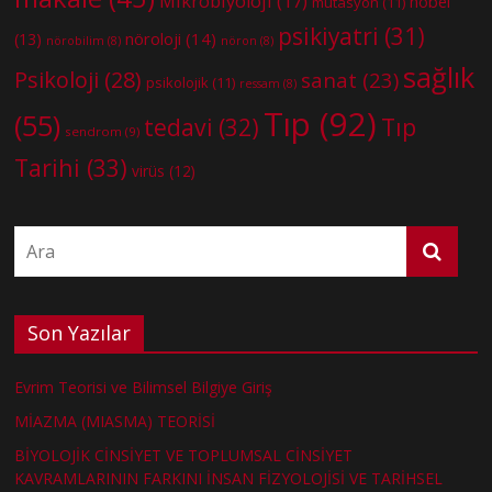
Mikrobiyoloji
(17)
nobel
mutasyon
(11)
psikiyatri
(31)
nöroloji
(14)
(13)
nörobilim
(8)
nöron
(8)
sağlık
Psikoloji
(28)
sanat
(23)
psikolojik
(11)
ressam
(8)
Tıp
(92)
(55)
tedavi
(32)
Tıp
sendrom
(9)
Tarihi
(33)
virüs
(12)
Son Yazılar
Evrim Teorisi ve Bilimsel Bilgiye Giriş
MİAZMA (MIASMA) TEORİSİ
BİYOLOJİK CİNSİYET VE TOPLUMSAL CİNSİYET
KAVRAMLARININ FARKINI İNSAN FİZYOLOJİSİ VE TARİHSEL