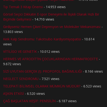
Tıp Temalı 3 Kitap Önerisi
- 14.953 views
Görsel Seçici Dikkatin E-spor Deneyimi ile İlişkili Olarak Hızlı Bir
Biçimde Gelişmesi
- 14.710 views
Girdiyseniz Hemen Çıkın! Depresyon ve Moleküler Mekanizması
-
13.803 views
Kırık Kalp Sendromu: Takotsubo Kardiyomiyopatisi
- 10.614
views
VİTİLİGO VE GENETİK
- 10.012 views
HERMES VE AFRODİT’İN ÇOCUKLARINDAN HERMAFRODİT’E
-
9.672 views
SİZİ UYUTAN GERÇEK (!): PROPOFOL BAĞIMLILIĞI
- 8.166 views
NEGLECT SENDROMU
- 7.521 views
TELEPATİ BİLİMSEL OLARAK MÜMKÜN MÜDÜR?
- 6.523 views
AŞKIN ETKİSİ
- 6.520 views
ÇAĞ BAŞLATAN KEŞİF: PENİSİLİN
- 6.187 views