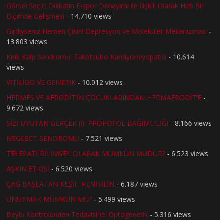
Görsel Seçici Dikkatin E-spor Deneyimi ile İlişkili Olarak Hızlı Bir
Biçimde Gelişmesi
- 14.710 views
Girdiyseniz Hemen Çıkın! Depresyon ve Moleküler Mekanizması
-
13.803 views
Kırık Kalp Sendromu: Takotsubo Kardiyomiyopatisi
- 10.614
views
VİTİLİGO VE GENETİK
- 10.012 views
HERMES VE AFRODİT’İN ÇOCUKLARINDAN HERMAFRODİT’E
-
9.672 views
SİZİ UYUTAN GERÇEK (!): PROPOFOL BAĞIMLILIĞI
- 8.166 views
NEGLECT SENDROMU
- 7.521 views
TELEPATİ BİLİMSEL OLARAK MÜMKÜN MÜDÜR?
- 6.523 views
AŞKIN ETKİSİ
- 6.520 views
ÇAĞ BAŞLATAN KEŞİF: PENİSİLİN
- 6.187 views
UNUTMAK MÜMKÜN MÜ?
- 5.499 views
Beyin Kontrolünden Tedavisine: Optogenetik
- 5.316 views