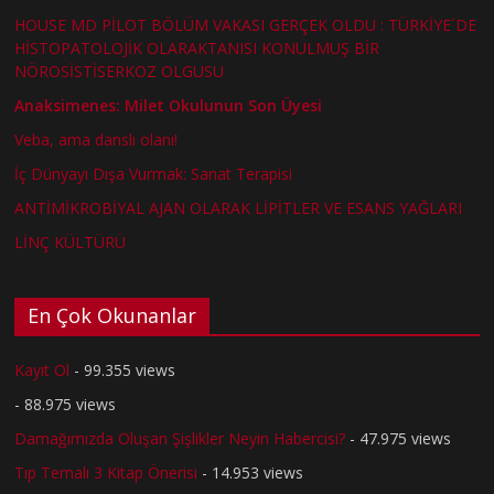
HOUSE MD PİLOT BÖLÜM VAKASI GERÇEK OLDU : TÜRKİYE´DE
HİSTOPATOLOJİK OLARAKTANISI KONULMUŞ BİR
NÖROSİSTİSERKOZ OLGUSU
Anaksimenes: Milet Okulunun Son Üyesi
Veba, ama danslı olanı!
İç Dünyayı Dışa Vurmak: Sanat Terapisi
ANTİMİKROBİYAL AJAN OLARAK LİPİTLER VE ESANS YAĞLARI
LİNÇ KÜLTÜRÜ
En Çok Okunanlar
Kayıt Ol
- 99.355 views
- 88.975 views
Damağımızda Oluşan Şişlikler Neyin Habercisi?
- 47.975 views
Tıp Temalı 3 Kitap Önerisi
- 14.953 views