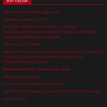
Son Yazılar
Evrim Teorisi ve Bilimsel Bilgiye Giriş
MİAZMA (MIASMA) TEORİSİ
BİYOLOJİK CİNSİYET VE TOPLUMSAL CİNSİYET
KAVRAMLARININ FARKINI İNSAN FİZYOLOJİSİ VE TARİHSEL
SÜREÇ BAĞLAMINDA İNCELEYELİM
KIRIK KALPLER DURAĞI
HOUSE MD PİLOT BÖLÜM VAKASI GERÇEK OLDU : TÜRKİYE´DE
HİSTOPATOLOJİK OLARAKTANISI KONULMUŞ BİR
NÖROSİSTİSERKOZ OLGUSU
Anaksimenes: Milet Okulunun Son Üyesi
Veba, ama danslı olanı!
İç Dünyayı Dışa Vurmak: Sanat Terapisi
ANTİMİKROBİYAL AJAN OLARAK LİPİTLER VE ESANS YAĞLARI
LİNÇ KÜLTÜRÜ