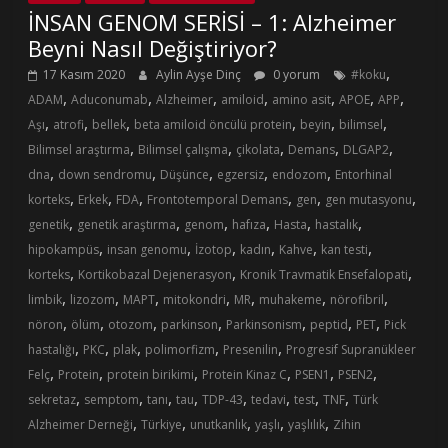
İNSAN GENOM SERİSİ – 1: Alzheimer
Beyni Nasıl Değiştiriyor?
,
17 Kasım 2020
Aylin Ayşe Dinç
0 yorum
#koku
,
,
,
,
,
,
,
ADAM
Aduconumab
Alzheimer
amiloid
amino asit
APOE
APP
,
,
,
,
,
,
Aşı
atrofi
bellek
beta amiloid öncülü protein
beyin
bilimsel
,
,
,
,
,
Bilimsel araştırma
Bilimsel çalışma
çikolata
Demans
DLGAP2
,
,
,
,
,
dna
down sendromu
Düşünce
egzersiz
endozom
Entorhinal
,
,
,
,
,
,
korteks
Erkek
FDA
Frontotemporal Demans
gen
gen mutasyonu
,
,
,
,
,
,
genetik
genetik araştırma
genom
hafıza
Hasta
hastalık
,
,
,
,
,
,
hipokampüs
insan genomu
İzotop
kadın
Kahve
kan testi
,
,
,
korteks
Kortikobazal Dejenerasyon
Kronik Travmatik Ensefalopati
,
,
,
,
,
,
,
limbik
lizozom
MAPT
mitokondri
MR
muhakeme
nörofibril
,
,
,
,
,
,
,
nöron
ölüm
otozom
parkinson
Parkinsonism
peptid
PET
Pick
,
,
,
,
,
hastalığı
PKC
plak
polimorfizm
Presenilin
Progresif Supranükleer
,
,
,
,
,
,
Felç
Protein
protein birikimi
Protein Kinaz C
PSEN1
PSEN2
,
,
,
,
,
,
,
,
sekretaz
semptom
tanı
tau
TDP-43
tedavi
test
TNF
Türk
,
,
,
,
,
Alzheimer Derneği
Türkiye
unutkanlık
yaşlı
yaşlılık
Zihin