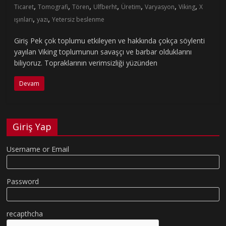
,
,
,
,
,
,
,
Ticaret
Tomografi
Tören
Ulfberht
Üretim
Varyasyon
Viking
X
,
,
ışınları
yazı
Yetersiz beslenme
Giriş Pek çok toplumu etkileyen ve hakkında çokça söylenti
yayılan Viking toplumunun savaşçı ve barbar olduklarını
biliyoruz. Topraklarının verimsizliği yüzünden
Devam
Giriş Yap
Username or Email
Password
recapthcha