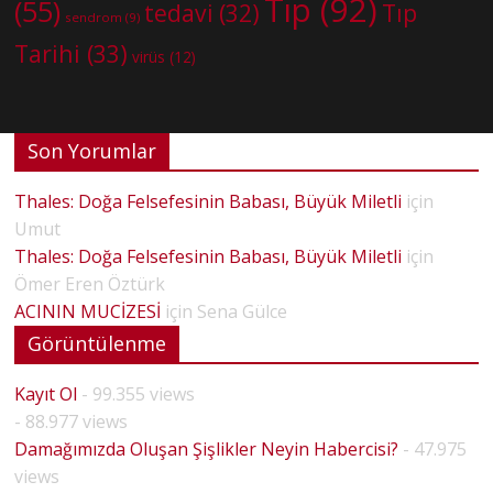
Tıp
(92)
(55)
tedavi
(32)
Tıp
sendrom
(9)
Tarihi
(33)
virüs
(12)
Son Yorumlar
Thales: Doğa Felsefesinin Babası, Büyük Miletli
için
Umut
Thales: Doğa Felsefesinin Babası, Büyük Miletli
için
Ömer Eren Öztürk
ACININ MUCİZESİ
için
Sena Gülce
Görüntülenme
Kayıt Ol
- 99.355 views
- 88.977 views
Damağımızda Oluşan Şişlikler Neyin Habercisi?
- 47.975
views