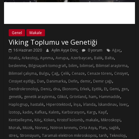
Genel
Makale
Viking Toplumu ve Genetiği
,
16 Haziran 2020
Aylin Ayşe Dinç
0 yorum
Ağaç
,
,
,
,
,
,
,
Analiz
Arkeoloji
Aşınma
Avrupa
Azerbaycan
Balık
Balta
,
,
,
,
,
beslenme
Bilgisayarlı tomografi
bilim
bilimsel
Bilimsel araştırma
,
,
,
,
,
,
,
Bilimsel çalışma
Bulgu
Çağ
Çelik
Cenaze
Cenaze töreni
Cinsiyet
,
,
,
,
,
,
Cinsiyet eşitliği
Dan
Danimarka
Defin
demir
Demir çağı
,
,
,
,
,
,
,
,
,
Dendrokronoloji
Deniz
dna
Ekonomi
Erkek
Eşitlik
Et
Gemi
gen
,
,
,
,
,
,
genetik
genetik araştırma
Glikol
Grönland
ham
Hammadde
,
,
,
,
,
,
,
Haplogrup
hastalık
Hiperötektoid
İnşa
İrlanda
İskandinav
İsveç
,
,
,
,
,
,
,
İzotop
kadın
Kafkas
Kalıntı
Karbürasyon
Kargı
Kaşif
,
,
,
,
,
,
Kentselleşme
Kılıç
Köken
Kristof kolomb
makale
Mikroskopi
,
,
,
,
,
,
,
Mızrak
Müzik
Norveç
Nötron kırınımı
Orta Asya
Plan
sağlık
,
,
,
,
,
stres
Stronsiyum
Taramalı elektron mikroskopisi
tarih
Teknoloji