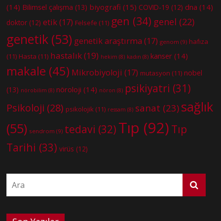
(14)
biyografi
(15)
dna
(14)
Bilimsel çalışma
(13)
COVID-19
(12)
gen
(34)
genel
(22)
etik
(17)
doktor
(12)
Felsefe
(11)
genetik
(53)
genetik araştırma
(17)
hafıza
genom
(9)
hastalık
(19)
kanser
(14)
(11)
Hasta
(11)
hekim
(8)
kadın
(8)
makale
(45)
Mikrobiyoloji
(17)
nobel
mutasyon
(11)
psikiyatri
(31)
nöroloji
(14)
(13)
nörobilim
(8)
nöron
(8)
sağlık
Psikoloji
(28)
sanat
(23)
psikolojik
(11)
ressam
(8)
Tıp
(92)
(55)
tedavi
(32)
Tıp
sendrom
(9)
Tarihi
(33)
virüs
(12)