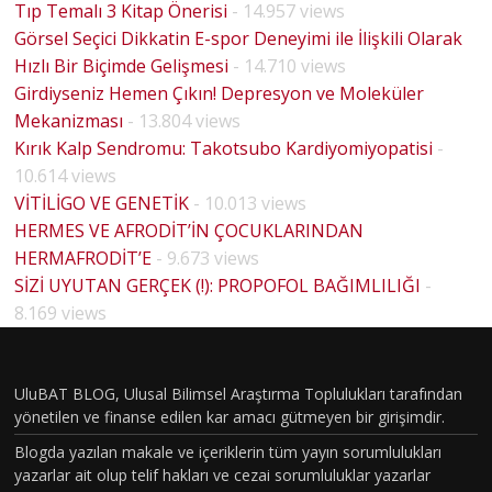
Tıp Temalı 3 Kitap Önerisi
- 14.957 views
Görsel Seçici Dikkatin E-spor Deneyimi ile İlişkili Olarak
Hızlı Bir Biçimde Gelişmesi
- 14.710 views
Girdiyseniz Hemen Çıkın! Depresyon ve Moleküler
Mekanizması
- 13.804 views
Kırık Kalp Sendromu: Takotsubo Kardiyomiyopatisi
-
10.614 views
VİTİLİGO VE GENETİK
- 10.013 views
HERMES VE AFRODİT’İN ÇOCUKLARINDAN
HERMAFRODİT’E
- 9.673 views
SİZİ UYUTAN GERÇEK (!): PROPOFOL BAĞIMLILIĞI
-
HOUSE
8.169 views
MD
PİLOT
BÖLÜM
UluBAT BLOG, Ulusal Bilimsel Araştırma Toplulukları tarafından
yönetilen ve finanse edilen kar amacı gütmeyen bir girişimdir.
VAKASI
Blogda yazılan makale ve içeriklerin tüm yayın sorumlulukları
GERÇEK
yazarlar ait olup telif hakları ve cezai sorumluluklar yazarlar