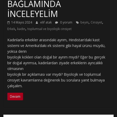
BAĞLAMINDA
İNCELEYELİM
,
,
14 Mayıs 2024
elif atak
0 yorum
beyin
Cinsiyet
,
,
Erkek
kadın
toplumsal ve biyolojik cinsiyet
Kadınlarla erkekler arasındaki ayrım, Hindistan’daki kast
sistemi ve Amerika’daki ırk sistemi gibi hayal ürünü müydü,
yoksa derin
biyolojik kökleri olan doğal bir ayrım mıydı? Eğer bu gerçek
bir doğal ayrımsa, kadınlardan ziyade erkeklerin ayrıcalıklı
olmasının
biyolojik bir açıklaması var mıydı? Biyolojik ve toplumsal
cinsiyet kavramlarına değinerek bu sorulara yanıt bulmaya
çalışalım.
Devam