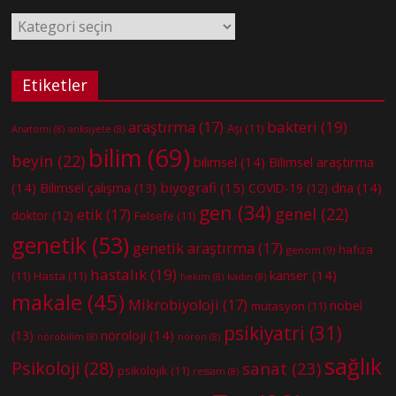
Kategoriler
Etiketler
bakteri
(19)
araştırma
(17)
Aşı
(11)
Anatomi
(8)
anksiyete
(8)
bilim
(69)
beyin
(22)
bilimsel
(14)
Bilimsel araştırma
(14)
biyografi
(15)
dna
(14)
Bilimsel çalışma
(13)
COVID-19
(12)
gen
(34)
genel
(22)
etik
(17)
doktor
(12)
Felsefe
(11)
genetik
(53)
genetik araştırma
(17)
hafıza
genom
(9)
hastalık
(19)
kanser
(14)
(11)
Hasta
(11)
hekim
(8)
kadın
(8)
makale
(45)
Mikrobiyoloji
(17)
nobel
mutasyon
(11)
psikiyatri
(31)
nöroloji
(14)
(13)
nörobilim
(8)
nöron
(8)
sağlık
Psikoloji
(28)
sanat
(23)
psikolojik
(11)
ressam
(8)