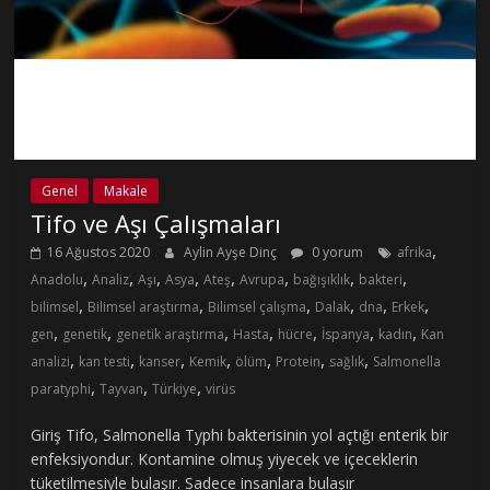
Genel
Makale
Tifo ve Aşı Çalışmaları
,
16 Ağustos 2020
Aylin Ayşe Dinç
0 yorum
afrika
,
,
,
,
,
,
,
,
Anadolu
Analiz
Aşı
Asya
Ateş
Avrupa
bağışıklık
bakteri
,
,
,
,
,
,
bilimsel
Bilimsel araştırma
Bilimsel çalışma
Dalak
dna
Erkek
,
,
,
,
,
,
,
gen
genetik
genetik araştırma
Hasta
hücre
İspanya
kadın
Kan
,
,
,
,
,
,
,
analizi
kan testi
kanser
Kemik
ölüm
Protein
sağlık
Salmonella
,
,
,
paratyphi
Tayvan
Türkiye
virüs
Giriş Tifo, Salmonella Typhi bakterisinin yol açtığı enterik bir
enfeksiyondur. Kontamine olmuş yiyecek ve içeceklerin
tüketilmesiyle bulaşır. Sadece insanlara bulaşır