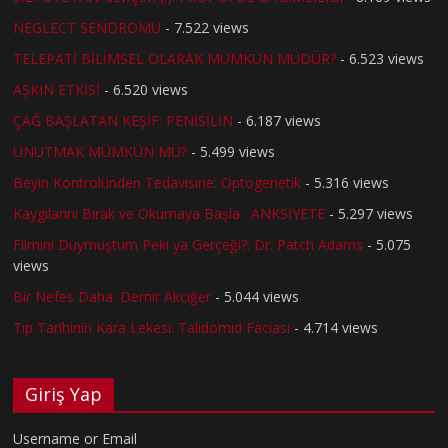
NEGLECT SENDROMU
- 7.522 views
TELEPATİ BİLİMSEL OLARAK MÜMKÜN MÜDÜR?
- 6.523 views
AŞKIN ETKİSİ
- 6.520 views
ÇAĞ BAŞLATAN KEŞİF: PENİSİLİN
- 6.187 views
UNUTMAK MÜMKÜN MÜ?
- 5.499 views
Beyin Kontrolünden Tedavisine: Optogenetik
- 5.316 views
Kaygılarını Bırak ve Okumaya Başla : ANKSİYETE
- 5.297 views
Filmini Duymuştum Peki ya Gerçeği?: Dr. Patch Adams
- 5.075
views
Bir Nefes Daha: Demir Akciğer
- 5.044 views
Tıp Tarihinin Kara Lekesi: Talidomid Faciası
- 4.714 views
Giriş Yap
Username or Email