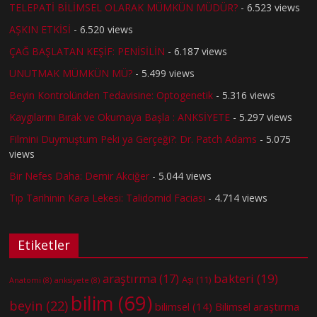
TELEPATİ BİLİMSEL OLARAK MÜMKÜN MÜDÜR?
- 6.523 views
AŞKIN ETKİSİ
- 6.520 views
ÇAĞ BAŞLATAN KEŞİF: PENİSİLİN
- 6.187 views
UNUTMAK MÜMKÜN MÜ?
- 5.499 views
Beyin Kontrolünden Tedavisine: Optogenetik
- 5.316 views
Kaygılarını Bırak ve Okumaya Başla : ANKSİYETE
- 5.297 views
Filmini Duymuştum Peki ya Gerçeği?: Dr. Patch Adams
- 5.075
views
Bir Nefes Daha: Demir Akciğer
- 5.044 views
Tıp Tarihinin Kara Lekesi: Talidomid Faciası
- 4.714 views
Etiketler
bakteri
(19)
araştırma
(17)
Aşı
(11)
Anatomi
(8)
anksiyete
(8)
bilim
(69)
beyin
(22)
bilimsel
(14)
Bilimsel araştırma