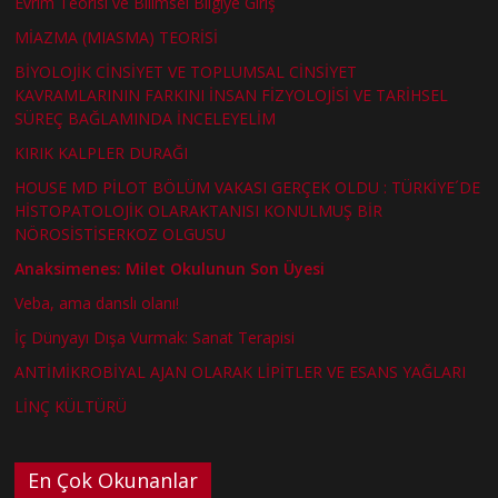
Evrim Teorisi ve Bilimsel Bilgiye Giriş
MİAZMA (MIASMA) TEORİSİ
BİYOLOJİK CİNSİYET VE TOPLUMSAL CİNSİYET
KAVRAMLARININ FARKINI İNSAN FİZYOLOJİSİ VE TARİHSEL
SÜREÇ BAĞLAMINDA İNCELEYELİM
KIRIK KALPLER DURAĞI
HOUSE MD PİLOT BÖLÜM VAKASI GERÇEK OLDU : TÜRKİYE´DE
HİSTOPATOLOJİK OLARAKTANISI KONULMUŞ BİR
NÖROSİSTİSERKOZ OLGUSU
Anaksimenes: Milet Okulunun Son Üyesi
Veba, ama danslı olanı!
İç Dünyayı Dışa Vurmak: Sanat Terapisi
ANTİMİKROBİYAL AJAN OLARAK LİPİTLER VE ESANS YAĞLARI
LİNÇ KÜLTÜRÜ
En Çok Okunanlar