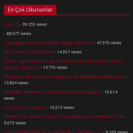
En Çok Okunanlar
Kayıt Ol
- 99.355 views
- 88.977 views
Damağımızda Oluşan Şişlikler Neyin Habercisi?
- 47.975 views
Tıp Temalı 3 Kitap Önerisi
- 14.957 views
Görsel Seçici Dikkatin E-spor Deneyimi ile İlişkili Olarak Hızlı Bir
Biçimde Gelişmesi
- 14.710 views
Girdiyseniz Hemen Çıkın! Depresyon ve Moleküler Mekanizması
-
13.804 views
Kırık Kalp Sendromu: Takotsubo Kardiyomiyopatisi
- 10.614
views
VİTİLİGO VE GENETİK
- 10.013 views
HERMES VE AFRODİT’İN ÇOCUKLARINDAN HERMAFRODİT’E
-
9.673 views
SİZİ UYUTAN GERÇEK (!): PROPOFOL BAĞIMLILIĞI
- 8.169 views