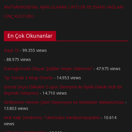
ANTİMİKROBİYAL AJAN OLARAK LİPİTLER VE ESANS YAĞLARI
LİNÇ KÜLTÜRÜ
En Çok Okunanlar
Kayıt Ol
- 99.355 views
- 88.975 views
Damağımızda Oluşan Şişlikler Neyin Habercisi?
- 47.975 views
Tıp Temalı 3 Kitap Önerisi
- 14.953 views
Görsel Seçici Dikkatin E-spor Deneyimi ile İlişkili Olarak Hızlı Bir
Biçimde Gelişmesi
- 14.710 views
Girdiyseniz Hemen Çıkın! Depresyon ve Moleküler Mekanizması
-
13.803 views
Kırık Kalp Sendromu: Takotsubo Kardiyomiyopatisi
- 10.614
views