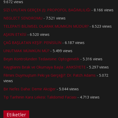
9.672 views
SİZİ UYUTAN GERÇEK (!): PROPOFOL BAĞIMLILIĞI
- 8.166 views
NEGLECT SENDROMU
- 7.521 views
TELEPATİ BİLİMSEL OLARAK MÜMKÜN MÜDÜR?
- 6.523 views
AŞKIN ETKİSİ
- 6.520 views
ÇAĞ BAŞLATAN KEŞİF: PENİSİLİN
- 6.187 views
UNUTMAK MÜMKÜN MÜ?
- 5.499 views
Beyin Kontrolünden Tedavisine: Optogenetik
- 5.316 views
Kaygılarını Bırak ve Okumaya Başla : ANKSİYETE
- 5.297 views
Filmini Duymuştum Peki ya Gerçeği?: Dr. Patch Adams
- 5.072
views
Bir Nefes Daha: Demir Akciğer
- 5.044 views
Tıp Tarihinin Kara Lekesi: Talidomid Faciası
- 4.713 views
Etiketler