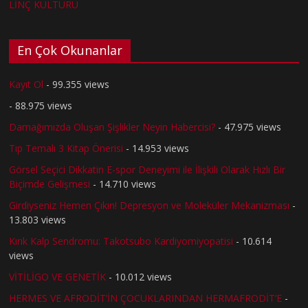
LİNÇ KÜLTÜRÜ
En Çok Okunanlar
Kayıt Ol
- 99.355 views
- 88.975 views
Damağımızda Oluşan Şişlikler Neyin Habercisi?
- 47.975 views
Tıp Temalı 3 Kitap Önerisi
- 14.953 views
Görsel Seçici Dikkatin E-spor Deneyimi ile İlişkili Olarak Hızlı Bir
Biçimde Gelişmesi
- 14.710 views
Girdiyseniz Hemen Çıkın! Depresyon ve Moleküler Mekanizması
-
13.803 views
Kırık Kalp Sendromu: Takotsubo Kardiyomiyopatisi
- 10.614
views
VİTİLİGO VE GENETİK
- 10.012 views
HERMES VE AFRODİT’İN ÇOCUKLARINDAN HERMAFRODİT’E
-