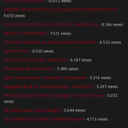
VİTİLİGO VE GENETİK
- 10.012 views
HERMES VE AFRODİT’İN ÇOCUKLARINDAN HERMAFRODİT’E
-
9.672 views
SİZİ UYUTAN GERÇEK (!): PROPOFOL BAĞIMLILIĞI
- 8.166 views
NEGLECT SENDROMU
- 7.521 views
TELEPATİ BİLİMSEL OLARAK MÜMKÜN MÜDÜR?
- 6.523 views
AŞKIN ETKİSİ
- 6.520 views
ÇAĞ BAŞLATAN KEŞİF: PENİSİLİN
- 6.187 views
UNUTMAK MÜMKÜN MÜ?
- 5.499 views
Beyin Kontrolünden Tedavisine: Optogenetik
- 5.316 views
Kaygılarını Bırak ve Okumaya Başla : ANKSİYETE
- 5.297 views
Filmini Duymuştum Peki ya Gerçeği?: Dr. Patch Adams
- 5.072
views
Bir Nefes Daha: Demir Akciğer
- 5.044 views
Tıp Tarihinin Kara Lekesi: Talidomid Faciası
- 4.713 views