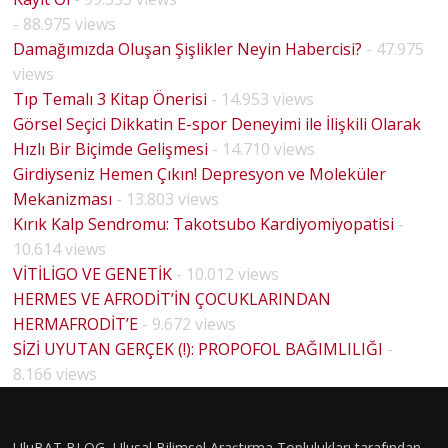
- 88.975 views
Damağımızda Oluşan Şişlikler Neyin Habercisi?
- 47.975
views
Tıp Temalı 3 Kitap Önerisi
- 14.953 views
Görsel Seçici Dikkatin E-spor Deneyimi ile İlişkili Olarak
Hızlı Bir Biçimde Gelişmesi
- 14.710 views
Girdiyseniz Hemen Çıkın! Depresyon ve Moleküler
Mekanizması
- 13.803 views
Kırık Kalp Sendromu: Takotsubo Kardiyomiyopatisi
-
10.614 views
VİTİLİGO VE GENETİK
- 10.012 views
HERMES VE AFRODİT’İN ÇOCUKLARINDAN
HERMAFRODİT’E
- 9.672 views
BİYOLO
SİZİ UYUTAN GERÇEK (!): PROPOFOL BAĞIMLILIĞI
-
JİK
8.166 views
CİNSİYE
T VE
UluBAT BLOG, Ulusal Bilimsel Araştırma Toplulukları tarafından