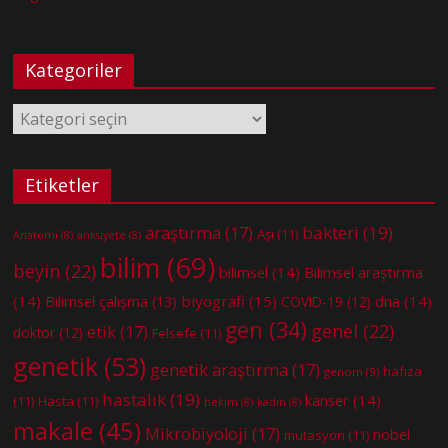
Kategoriler
Kategoriler
Etiketler
bakteri
(19)
araştırma
(17)
Aşı
(11)
Anatomi
(8)
anksiyete
(8)
bilim
(69)
beyin
(22)
bilimsel
(14)
Bilimsel araştırma
(14)
biyografi
(15)
dna
(14)
Bilimsel çalışma
(13)
COVID-19
(12)
gen
(34)
genel
(22)
etik
(17)
doktor
(12)
Felsefe
(11)
genetik
(53)
genetik araştırma
(17)
hafıza
genom
(9)
hastalık
(19)
kanser
(14)
(11)
Hasta
(11)
hekim
(8)
kadın
(8)
makale
(45)
Mikrobiyoloji
(17)
nobel
mutasyon
(11)