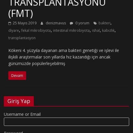
TRANSPLANTASYONU
(FMT)
,
25 Mayıs 2019
denizmavus
0 yorum
bakteri
,
,
,
,
,
diyare
fekal mikrobiyota
intestinal mikrobiyota
ishal
kabızlık
transplantasyon
Kökeni 4. yüzyıla dayanan ama bakteri genetiği ve işlevi ile
ilişkili araştırmalar son yıllarda hız kazandığı için ancak
günümüzde popülerleşebilmiş
Devam
Giriş Yap
Username or Email