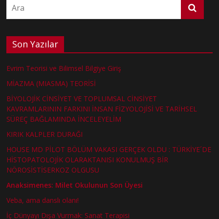
Son Yazılar
Evrim Teorisi ve Bilimsel Bilgiye Giriş
MİAZMA (MIASMA) TEORİSİ
BİYOLOJİK CİNSİYET VE TOPLUMSAL CİNSİYET
KAVRAMLARININ FARKINI İNSAN FİZYOLOJİSİ VE TARİHSEL
SÜREÇ BAĞLAMINDA İNCELEYELİM
KIRIK KALPLER DURAĞI
HOUSE MD PİLOT BÖLÜM VAKASI GERÇEK OLDU : TÜRKİYE´DE
HİSTOPATOLOJİK OLARAKTANISI KONULMUŞ BİR
NÖROSİSTİSERKOZ OLGUSU
Anaksimenes: Milet Okulunun Son Üyesi
Veba, ama danslı olanı!
İç Dünyayı Dışa Vurmak: Sanat Terapisi