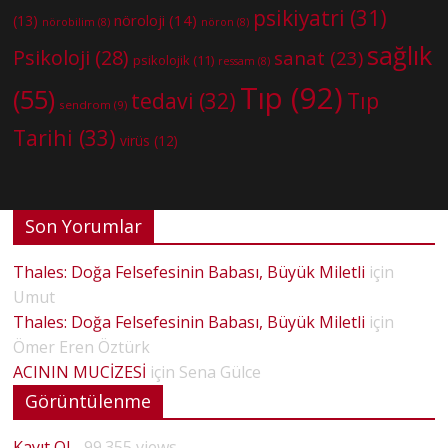
psikiyatri
(31)
nöroloji
(14)
(13)
nörobilim
(8)
nöron
(8)
sağlık
Psikoloji
(28)
sanat
(23)
psikolojik
(11)
ressam
(8)
Tıp
(92)
(55)
tedavi
(32)
Tıp
sendrom
(9)
Tarihi
(33)
virüs
(12)
Son Yorumlar
Thales: Doğa Felsefesinin Babası, Büyük Miletli
için
Umut
Thales: Doğa Felsefesinin Babası, Büyük Miletli
için
Ömer Eren Öztürk
ACININ MUCİZESİ
için
Sena Gülce
Görüntülenme
Kayıt Ol
- 99.355 views