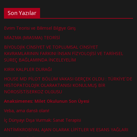
Son Yazılar
Evrim Teorisi ve Bilimsel Bilgiye Giriş
MİAZMA (MIASMA) TEORİSİ
BİYOLOJİK CİNSİYET VE TOPLUMSAL CİNSİYET
KAVRAMLARININ FARKINI İNSAN FİZYOLOJİSİ VE TARİHSEL
SÜREÇ BAĞLAMINDA İNCELEYELİM
KIRIK KALPLER DURAĞI
HOUSE MD PİLOT BÖLÜM VAKASI GERÇEK OLDU : TÜRKİYE´DE
HİSTOPATOLOJİK OLARAKTANISI KONULMUŞ BİR
NÖROSİSTİSERKOZ OLGUSU
Anaksimenes: Milet Okulunun Son Üyesi
Veba, ama danslı olanı!
İç Dünyayı Dışa Vurmak: Sanat Terapisi
ANTİMİKROBİYAL AJAN OLARAK LİPİTLER VE ESANS YAĞLARI