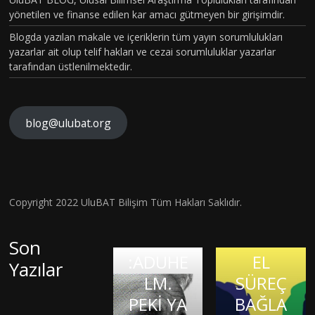
TOPLU
yönetilen ve finanse edilen kar amacı gütmeyen bir girişimdir.
MSAL
Blogda yazılan makale ve içeriklerin tüm yayın sorumlulukları
CİNSİYE
yazarlar ait olup telif hakları ve cezai sorumluluklar yazarlar
tarafından üstlenilmektedir.
T
KAVRA
MLARIN
blog@ulubat.org
BEYİN
IN
HASARI
ALZHEİ
FARKINI
SONRA
MERA
İNSAN
SI BİR
İLK
FİZYOL
Hava
Copyright 2022 UluBAT Bilişim Tüm Hakları Saklıdır.
MATEM
ONAYLI
OJİSİ VE
Kirliliği
Evrim
ATİK
TEDAVİ
TARİHS
Gerçekt
Son
Teorisi
DAHİSİ
:ADUHE
EL
en De
Yazılar
ve
OLMAK:
KIRIK
LM.
SÜREÇ
Görme
Bilimsel
JASON
KALPLE
PEKİ YA
BAĞLA
Kaybına