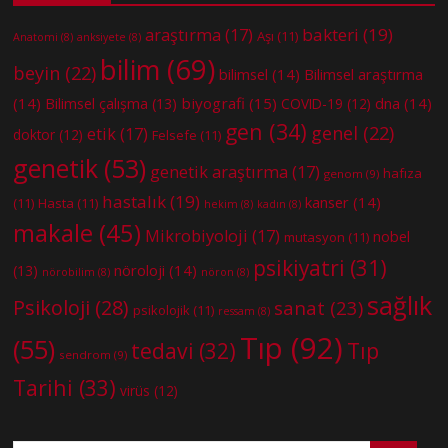
bakteri
(19)
araştırma
(17)
Aşı
(11)
Anatomi
(8)
anksiyete
(8)
bilim
(69)
beyin
(22)
bilimsel
(14)
Bilimsel araştırma
(14)
biyografi
(15)
dna
(14)
Bilimsel çalışma
(13)
COVID-19
(12)
gen
(34)
genel
(22)
etik
(17)
doktor
(12)
Felsefe
(11)
genetik
(53)
genetik araştırma
(17)
hafıza
genom
(9)
hastalık
(19)
kanser
(14)
(11)
Hasta
(11)
hekim
(8)
kadın
(8)
makale
(45)
Mikrobiyoloji
(17)
nobel
mutasyon
(11)
psikiyatri
(31)
nöroloji
(14)
(13)
nörobilim
(8)
nöron
(8)
sağlık
Psikoloji
(28)
sanat
(23)
psikolojik
(11)
ressam
(8)
Tıp
(92)
(55)
tedavi
(32)
Tıp
sendrom
(9)
Tarihi
(33)
virüs
(12)