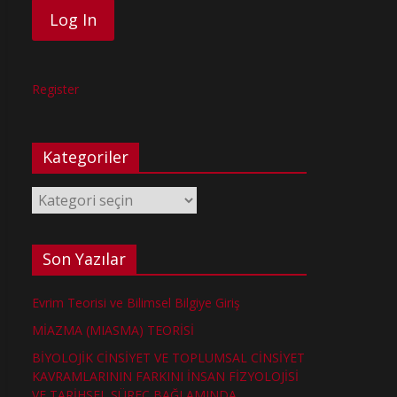
Register
Kategoriler
Kategoriler
Son Yazılar
Evrim Teorisi ve Bilimsel Bilgiye Giriş
MİAZMA (MIASMA) TEORİSİ
BİYOLOJİK CİNSİYET VE TOPLUMSAL CİNSİYET
KAVRAMLARININ FARKINI İNSAN FİZYOLOJİSİ
VE TARİHSEL SÜREÇ BAĞLAMINDA