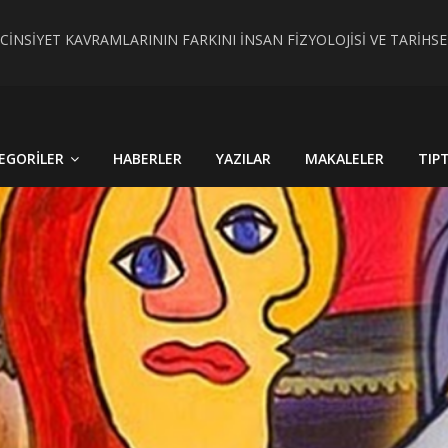
 CİNSİYET KAVRAMLARININ FARKINI İNSAN FİZYOLOJİSİ VE TARİH
RÇEK OLDU : TÜRKİYE´DE HİSTOPATOLOJİK OLARAKTANISI KONU
EGORILER
HABERLER
YAZILAR
MAKALELER
TIP