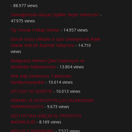
- 88.977 views
Damağımızda Oluşan Şişlikler Neyin Habercisi?
-
47.975 views
Tıp Temalı 3 Kitap Önerisi
- 14.957 views
Görsel Seçici Dikkatin E-spor Deneyimi ile İlişkili
Olarak Hızlı Bir Biçimde Gelişmesi
- 14.710
views
Girdiyseniz Hemen Çıkın! Depresyon ve
Moleküler Mekanizması
- 13.804 views
Kırık Kalp Sendromu: Takotsubo
Kardiyomiyopatisi
- 10.614 views
VİTİLİGO VE GENETİK
- 10.013 views
HERMES VE AFRODİT’İN ÇOCUKLARINDAN
HERMAFRODİT’E
- 9.673 views
SİZİ UYUTAN GERÇEK (!): PROPOFOL
BAĞIMLILIĞI
- 8.169 views
NEGLECT SENDROMU
- 7.522 views