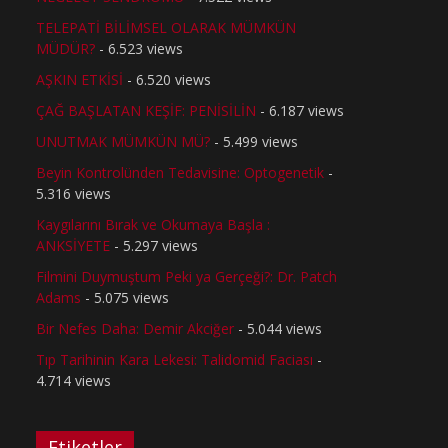
TELEPATİ BİLİMSEL OLARAK MÜMKÜN
MÜDÜR?
- 6.523 views
AŞKIN ETKİSİ
- 6.520 views
ÇAĞ BAŞLATAN KEŞİF: PENİSİLİN
- 6.187 views
UNUTMAK MÜMKÜN MÜ?
- 5.499 views
Beyin Kontrolünden Tedavisine: Optogenetik
-
5.316 views
Kaygılarını Bırak ve Okumaya Başla :
ANKSİYETE
- 5.297 views
Filmini Duymuştum Peki ya Gerçeği?: Dr. Patch
Adams
- 5.075 views
Bir Nefes Daha: Demir Akciğer
- 5.044 views
Tıp Tarihinin Kara Lekesi: Talidomid Faciası
-
4.714 views
Etiketler