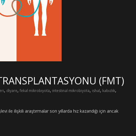
 TRANSPLANTASYONU (FMT)
,
,
,
,
,
,
eri
diyare
fekal mikrobiyota
intestinal mikrobiyota
ishal
kabızlık
i ile ilişkili araştırmalar son yıllarda hız kazandığı için ancak