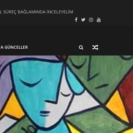
SEL SÜREÇ BAĞLAMINDA İNCELEYELİM
LMUŞ BİR NÖROSİSTİSERKOZ OLGUSU
TA GÜNCELLER