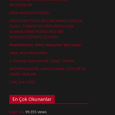
İNCELEYELİM
KIRIK KALPLER DURAĞI
HOUSE MD PİLOT BÖLÜM VAKASI GERÇEK
OLDU : TÜRKİYE´DE HİSTOPATOLOJİK
OLARAKTANISI KONULMUŞ BİR
NÖROSİSTİSERKOZ OLGUSU
Anaksimenes: Milet Okulunun Son Üyesi
Veba, ama danslı olanı!
İç Dünyayı Dışa Vurmak: Sanat Terapisi
ANTİMİKROBİYAL AJAN OLARAK LİPİTLER VE
ESANS YAĞLARI
LİNÇ KÜLTÜRÜ
En Çok Okunanlar
Kayıt Ol
- 99.355 views