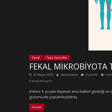
Genel
Tıpta Günceller
FEKAL MİKROBİYOTA
25 Mayıs 2019
denizmavus
0 yorum
bakt
transplantasyon
Kökeni 4. yüzyıla dayanan ama bakteri genetiği ve işlev
günümüzde popülerleşebilmiş
Devam