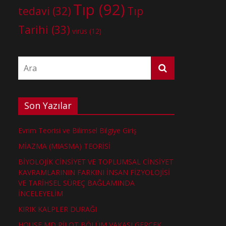
Tıp
(92)
tedavi
(32)
Tıp
Tarihi
(33)
virüs
(12)
Son Yazılar
Evrim Teorisi ve Bilimsel Bilgiye Giriş
MİAZMA (MIASMA) TEORİSİ
BİYOLOJİK CİNSİYET VE TOPLUMSAL CİNSİYET
KAVRAMLARININ FARKINI İNSAN FİZYOLOJİSİ
VE TARİHSEL SÜREÇ BAĞLAMINDA
İNCELEYELİM
KIRIK KALPLER DURAĞI
HOUSE MD PİLOT BÖLÜM VAKASI GERÇEK