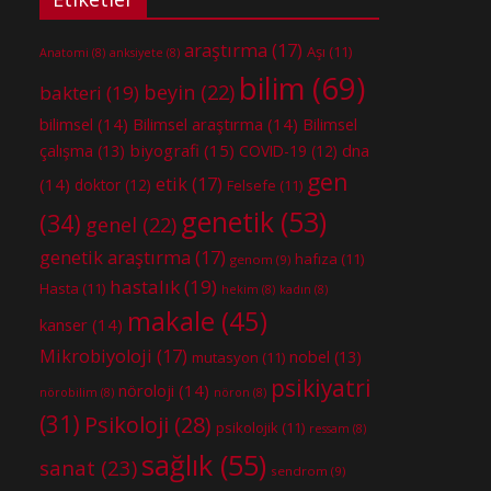
araştırma
(17)
Aşı
(11)
Anatomi
(8)
anksiyete
(8)
bilim
(69)
beyin
(22)
bakteri
(19)
bilimsel
(14)
Bilimsel araştırma
(14)
Bilimsel
biyografi
(15)
dna
çalışma
(13)
COVID-19
(12)
gen
etik
(17)
(14)
doktor
(12)
Felsefe
(11)
genetik
(53)
(34)
genel
(22)
genetik araştırma
(17)
hafıza
(11)
genom
(9)
hastalık
(19)
Hasta
(11)
hekim
(8)
kadın
(8)
makale
(45)
kanser
(14)
Mikrobiyoloji
(17)
nobel
(13)
mutasyon
(11)
psikiyatri
nöroloji
(14)
nörobilim
(8)
nöron
(8)
(31)
Psikoloji
(28)
psikolojik
(11)
ressam
(8)
sağlık
(55)
sanat
(23)
sendrom
(9)