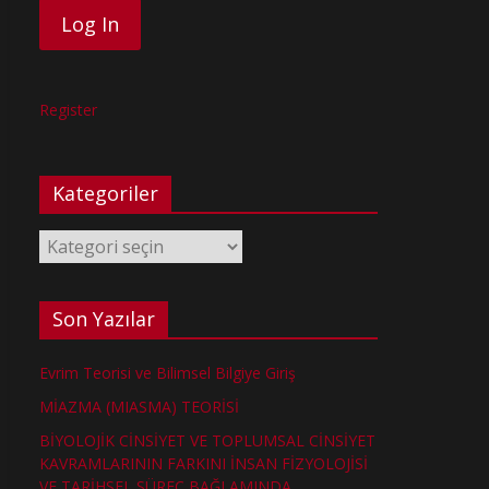
Register
Kategoriler
Kategoriler
Son Yazılar
Evrim Teorisi ve Bilimsel Bilgiye Giriş
MİAZMA (MIASMA) TEORİSİ
BİYOLOJİK CİNSİYET VE TOPLUMSAL CİNSİYET
KAVRAMLARININ FARKINI İNSAN FİZYOLOJİSİ
VE TARİHSEL SÜREÇ BAĞLAMINDA