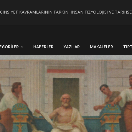
 CİNSİYET KAVRAMLARININ FARKINI İNSAN FİZYOLOJİSİ VE TARİH
RÇEK OLDU : TÜRKİYE´DE HİSTOPATOLOJİK OLARAKTANISI KONU
EGORILER
HABERLER
YAZILAR
MAKALELER
TIP