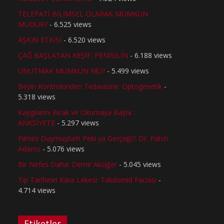
TELEPATİ BİLİMSEL OLARAK MÜMKÜN
MÜDÜR?
- 6.525 views
AŞKIN ETKİSİ
- 6.520 views
ÇAĞ BAŞLATAN KEŞİF: PENİSİLİN
- 6.188 views
UNUTMAK MÜMKÜN MÜ?
- 5.499 views
Beyin Kontrolünden Tedavisine: Optogenetik
-
5.318 views
Kaygılarını Bırak ve Okumaya Başla :
ANKSİYETE
- 5.297 views
Filmini Duymuştum Peki ya Gerçeği?: Dr. Patch
Adams
- 5.076 views
Bir Nefes Daha: Demir Akciğer
- 5.045 views
Tıp Tarihinin Kara Lekesi: Talidomid Faciası
-
4.714 views
Etiketler