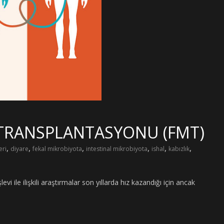
 TRANSPLANTASYONU (FMT)
,
,
,
,
,
,
eri
diyare
fekal mikrobiyota
intestinal mikrobiyota
ishal
kabızlık
i ile ilişkili araştırmalar son yıllarda hız kazandığı için ancak