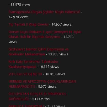
- 88.978 views
Damağımızda Oluşan Şişlikler Neyin Habercisi?
-
47.978 views
Tıp Temalı 3 Kitap Önerisi
- 14.957 views
Görsel Seçici Dikkatin E-spor Deneyimi ile İlişkili
Olarak Hızlı Bir Biçimde Gelişmesi
- 14.710
views
Girdiyseniz Hemen Çıkın! Depresyon ve
Moleküler Mekanizması
- 13.805 views
Kırık Kalp Sendromu: Takotsubo
Kardiyomiyopatisi
- 10.615 views
VİTİLİGO VE GENETİK
- 10.013 views
HERMES VE AFRODİT’İN ÇOCUKLARINDAN
HERMAFRODİT’E
- 9.675 views
SİZİ UYUTAN GERÇEK (!): PROPOFOL
BAĞIMLILIĞI
- 8.173 views
NEGLECT SENDROMU
- 7.524 views