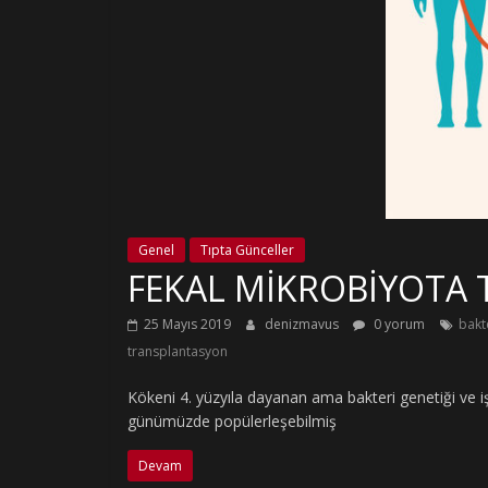
Genel
Tıpta Günceller
FEKAL MİKROBİYOTA
25 Mayıs 2019
denizmavus
0 yorum
bakt
transplantasyon
Kökeni 4. yüzyıla dayanan ama bakteri genetiği ve işlev
günümüzde popülerleşebilmiş
Devam