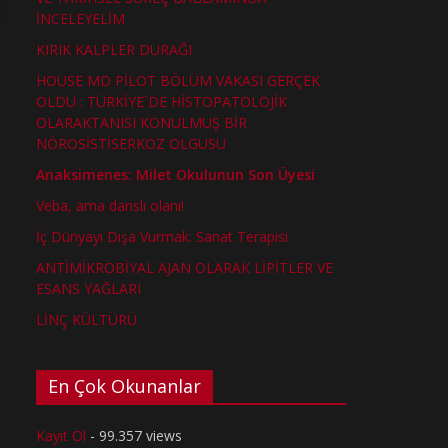
İNCELEYELİM
KIRIK KALPLER DURAĞI
HOUSE MD PİLOT BÖLÜM VAKASI GERÇEK
OLDU : TÜRKİYE´DE HİSTOPATOLOJİK
OLARAKTANISI KONULMUŞ BİR
NÖROSİSTİSERKOZ OLGUSU
Anaksimenes: Milet Okulunun Son Üyesi
Veba, ama danslı olanı!
İç Dünyayı Dışa Vurmak: Sanat Terapisi
ANTİMİKROBİYAL AJAN OLARAK LİPİTLER VE
ESANS YAĞLARI
LİNÇ KÜLTÜRÜ
En Çok Okunanlar
Kayıt Ol
- 99.357 views