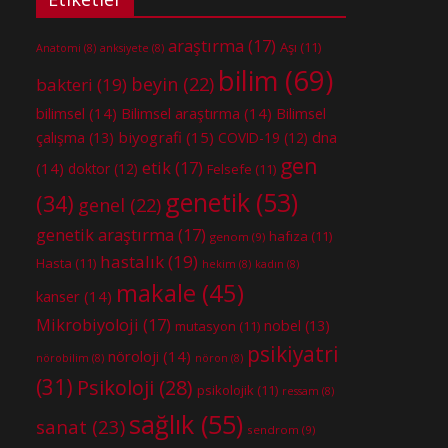
araştırma
(17)
Aşı
(11)
Anatomi
(8)
anksiyete
(8)
bilim
(69)
beyin
(22)
bakteri
(19)
bilimsel
(14)
Bilimsel araştırma
(14)
Bilimsel
biyografi
(15)
dna
çalışma
(13)
COVID-19
(12)
gen
etik
(17)
(14)
doktor
(12)
Felsefe
(11)
genetik
(53)
(34)
genel
(22)
genetik araştırma
(17)
hafıza
(11)
genom
(9)
hastalık
(19)
Hasta
(11)
hekim
(8)
kadın
(8)
makale
(45)
kanser
(14)
Mikrobiyoloji
(17)
nobel
(13)
mutasyon
(11)
psikiyatri
nöroloji
(14)
nörobilim
(8)
nöron
(8)
(31)
Psikoloji
(28)
psikolojik
(11)
ressam
(8)
sağlık
(55)
sanat
(23)
sendrom
(9)