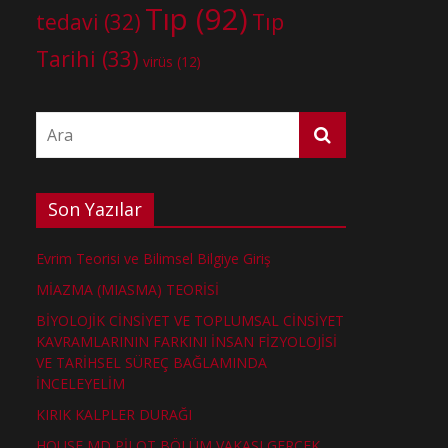
Tıp
(92)
tedavi
(32)
Tıp
Tarihi
(33)
virüs
(12)
Son Yazılar
Evrim Teorisi ve Bilimsel Bilgiye Giriş
MİAZMA (MIASMA) TEORİSİ
BİYOLOJİK CİNSİYET VE TOPLUMSAL CİNSİYET
KAVRAMLARININ FARKINI İNSAN FİZYOLOJİSİ
VE TARİHSEL SÜREÇ BAĞLAMINDA
İNCELEYELİM
KIRIK KALPLER DURAĞI
HOUSE MD PİLOT BÖLÜM VAKASI GERÇEK