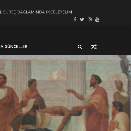
SEL SÜREÇ BAĞLAMINDA İNCELEYELİM
LMUŞ BİR NÖROSİSTİSERKOZ OLGUSU
TA GÜNCELLER