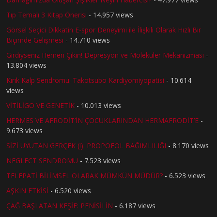
Tıp Temalı 3 Kitap Önerisi
- 14.957 views
Görsel Seçici Dikkatin E-spor Deneyimi ile İlişkili Olarak Hızlı Bir
Biçimde Gelişmesi
- 14.710 views
Girdiyseniz Hemen Çıkın! Depresyon ve Moleküler Mekanizması
-
13.804 views
Kırık Kalp Sendromu: Takotsubo Kardiyomiyopatisi
- 10.614
views
VİTİLİGO VE GENETİK
- 10.013 views
HERMES VE AFRODİT’İN ÇOCUKLARINDAN HERMAFRODİT’E
-
9.673 views
SİZİ UYUTAN GERÇEK (!): PROPOFOL BAĞIMLILIĞI
- 8.170 views
NEGLECT SENDROMU
- 7.523 views
TELEPATİ BİLİMSEL OLARAK MÜMKÜN MÜDÜR?
- 6.523 views
AŞKIN ETKİSİ
- 6.520 views
ÇAĞ BAŞLATAN KEŞİF: PENİSİLİN
- 6.187 views