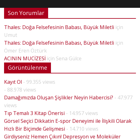
Son Yorumlar
Thales: Doğa Felsefesinin Babası, Büyük Miletli
için
Umut
Thales: Doğa Felsefesinin Babası, Büyük Miletli
için
Ömer Eren Öztürk
ACININ MUCİZESİ
için
Sena Gülce
Görüntülenme
Kayıt Ol
- 99.355 views
- 88.978 views
Damağımızda Oluşan Şişlikler Neyin Habercisi?
- 47.977
views
Tıp Temalı 3 Kitap Önerisi
- 14.957 views
Görsel Seçici Dikkatin E-spor Deneyimi ile İlişkili Olarak
Hızlı Bir Biçimde Gelişmesi
- 14.710 views
Girdiyseniz Hemen Çıkın! Depresyon ve Moleküler