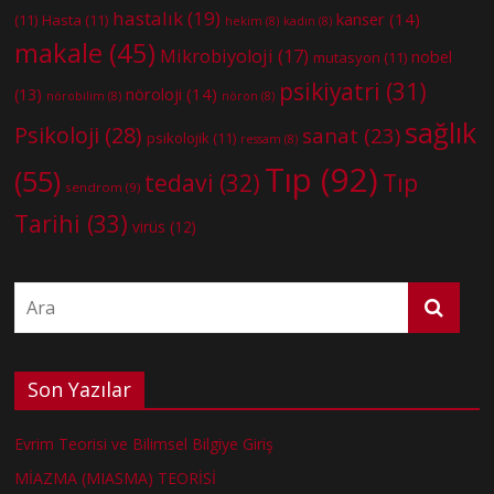
hastalık
(19)
kanser
(14)
(11)
Hasta
(11)
hekim
(8)
kadın
(8)
makale
(45)
Mikrobiyoloji
(17)
nobel
mutasyon
(11)
psikiyatri
(31)
nöroloji
(14)
(13)
nörobilim
(8)
nöron
(8)
sağlık
Psikoloji
(28)
sanat
(23)
psikolojik
(11)
ressam
(8)
Tıp
(92)
(55)
tedavi
(32)
Tıp
sendrom
(9)
Tarihi
(33)
virüs
(12)
Son Yazılar
Evrim Teorisi ve Bilimsel Bilgiye Giriş
MİAZMA (MIASMA) TEORİSİ