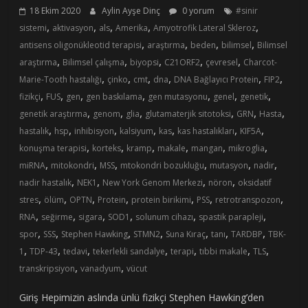
18 Ekim 2020
Aylin Ayşe Dinç
0 yorum
#sinir
,
,
,
,
,
sistemi
aktivasyon
als
Amerika
Amyotrofik Lateral Skleroz
,
,
,
,
antisens oligonükleotid terapisi
araştırma
beden
bilimsel
Bilimsel
,
,
,
,
,
araştırma
Bilimsel çalışma
biyopsi
C21ORF2
çevresel
Charcot-
,
,
,
,
,
,
Marie-Tooth hastalığı
çinko
cmt
dna
DNA Bağlayıcı Protein
FIP2
,
,
,
,
,
,
,
fizikçi
FUS
gen
gen baskılama
gen mutasyonu
genel
genetik
,
,
,
,
,
,
genetik araştırma
genom
glia
glutamaterjik sitotoksi
GRN
Hasta
,
,
,
,
,
,
,
hastalık
hsp
inhibisyon
kalsiyum
kas
kas hastalıkları
KIF5A
,
,
,
,
,
,
konuşma terapisi
korteks
kramp
makale
mangan
mikroglia
,
,
,
,
,
,
miRNA
mitokondri
MSS
mtokondri bozukluğu
mutasyon
nadir
,
,
,
,
nadir hastalık
NEK1
New York Genom Merkezi
nöron
oksidatif
,
,
,
,
,
,
,
stres
ölüm
OPTN
Protein
protein birikimi
PSS
retrotranspozon
,
,
,
,
,
,
RNA
seğirme
sigara
SOD1
solunum cihazı
spastik parapleji
,
,
,
,
,
,
,
spor
SSS
Stephen Hawking
STMN2
Suna Kıraç
tanı
TARDBP
TBK-
,
,
,
,
,
,
,
1
TDP-43
tedavi
tekerlekli sandalye
terapi
tıbbi makale
TLS
,
,
transkripsiyon
vanadyum
vücut
Giriş Hepimizin aslında ünlü fizikçi Stephen Hawking’den