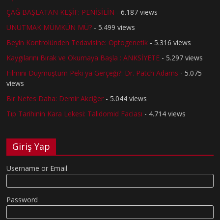
ÇAĞ BAŞLATAN KEŞİF: PENİSİLİN
- 6.187 views
UNUTMAK MÜMKÜN MÜ?
- 5.499 views
Beyin Kontrolünden Tedavisine: Optogenetik
- 5.316 views
Kaygılarını Bırak ve Okumaya Başla : ANKSİYETE
- 5.297 views
Filmini Duymuştum Peki ya Gerçeği?: Dr. Patch Adams
- 5.075
views
Bir Nefes Daha: Demir Akciğer
- 5.044 views
Tıp Tarihinin Kara Lekesi: Talidomid Faciası
- 4.714 views
Giriş Yap
Username or Email
Password