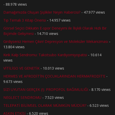
- 88.978 views
Damağımızda Oluşan Şişlikler Neyin Habercisi?
- 47.977 views
Tıp Temalı 3 Kitap Önerisi
- 14.957 views
Görsel Seçici Dikkatin E-spor Deneyimi ile İlişkili Olarak Hızlı Bir
Biçimde Gelişmesi
- 14.710 views
Girdiyseniz Hemen Çıkın! Depresyon ve Moleküler Mekanizması
-
13.804 views
Kırık Kalp Sendromu: Takotsubo Kardiyomiyopatisi
- 10.614
views
VİTİLİGO VE GENETİK
- 10.013 views
HERMES VE AFRODİT’İN ÇOCUKLARINDAN HERMAFRODİT’E
-
9.673 views
SİZİ UYUTAN GERÇEK (!): PROPOFOL BAĞIMLILIĞI
- 8.170 views
NEGLECT SENDROMU
- 7.523 views
TELEPATİ BİLİMSEL OLARAK MÜMKÜN MÜDÜR?
- 6.523 views
AŞKIN ETKİSİ
- 6.520 views