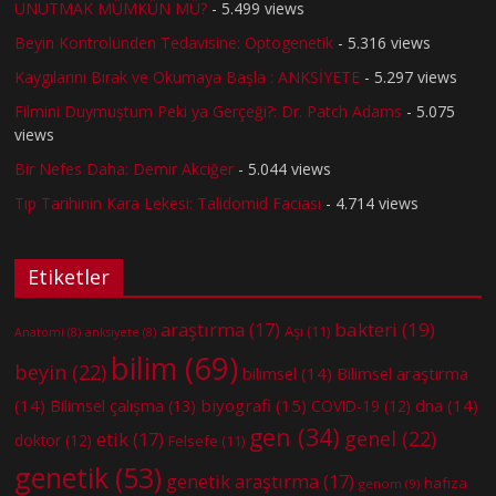
UNUTMAK MÜMKÜN MÜ?
- 5.499 views
Beyin Kontrolünden Tedavisine: Optogenetik
- 5.316 views
Kaygılarını Bırak ve Okumaya Başla : ANKSİYETE
- 5.297 views
Filmini Duymuştum Peki ya Gerçeği?: Dr. Patch Adams
- 5.075
views
Bir Nefes Daha: Demir Akciğer
- 5.044 views
Tıp Tarihinin Kara Lekesi: Talidomid Faciası
- 4.714 views
Etiketler
bakteri
(19)
araştırma
(17)
Aşı
(11)
Anatomi
(8)
anksiyete
(8)
bilim
(69)
beyin
(22)
bilimsel
(14)
Bilimsel araştırma
(14)
biyografi
(15)
dna
(14)
Bilimsel çalışma
(13)
COVID-19
(12)
gen
(34)
genel
(22)
etik
(17)
doktor
(12)
Felsefe
(11)
genetik
(53)
genetik araştırma
(17)
hafıza
genom
(9)