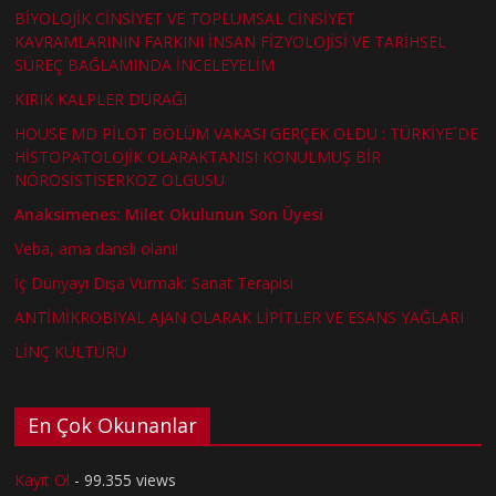
BİYOLOJİK CİNSİYET VE TOPLUMSAL CİNSİYET
KAVRAMLARININ FARKINI İNSAN FİZYOLOJİSİ VE TARİHSEL
SÜREÇ BAĞLAMINDA İNCELEYELİM
KIRIK KALPLER DURAĞI
HOUSE MD PİLOT BÖLÜM VAKASI GERÇEK OLDU : TÜRKİYE´DE
HİSTOPATOLOJİK OLARAKTANISI KONULMUŞ BİR
NÖROSİSTİSERKOZ OLGUSU
Anaksimenes: Milet Okulunun Son Üyesi
Veba, ama danslı olanı!
İç Dünyayı Dışa Vurmak: Sanat Terapisi
ANTİMİKROBİYAL AJAN OLARAK LİPİTLER VE ESANS YAĞLARI
LİNÇ KÜLTÜRÜ
En Çok Okunanlar
Kayıt Ol
- 99.355 views