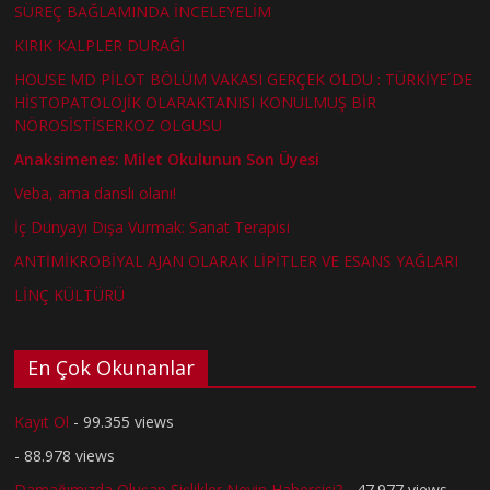
SÜREÇ BAĞLAMINDA İNCELEYELİM
KIRIK KALPLER DURAĞI
HOUSE MD PİLOT BÖLÜM VAKASI GERÇEK OLDU : TÜRKİYE´DE
HİSTOPATOLOJİK OLARAKTANISI KONULMUŞ BİR
NÖROSİSTİSERKOZ OLGUSU
Anaksimenes: Milet Okulunun Son Üyesi
Veba, ama danslı olanı!
İç Dünyayı Dışa Vurmak: Sanat Terapisi
ANTİMİKROBİYAL AJAN OLARAK LİPİTLER VE ESANS YAĞLARI
LİNÇ KÜLTÜRÜ
En Çok Okunanlar
Kayıt Ol
- 99.355 views
- 88.978 views
Damağımızda Oluşan Şişlikler Neyin Habercisi?
- 47.977 views