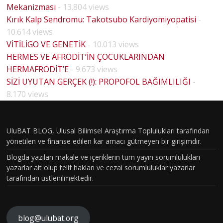
Mekanizması
- 13.804 views
Kırık Kalp Sendromu: Takotsubo Kardiyomiyopatisi
-
10.614 views
VİTİLİGO VE GENETİK
- 10.013 views
HERMES VE AFRODİT’İN ÇOCUKLARINDAN
HERMAFRODİT’E
- 9.673 views
BİYOLO
SİZİ UYUTAN GERÇEK (!): PROPOFOL BAĞIMLILIĞI
-
HOUSE
JİK
8.170 views
MD
CİNSİYE
PİLOT
T VE
BÖLÜM
UluBAT BLOG, Ulusal Bilimsel Araştırma Toplulukları tarafından
TOPLU
yönetilen ve finanse edilen kar amacı gütmeyen bir girişimdir.
VAKASI
MSAL
Blogda yazılan makale ve içeriklerin tüm yayın sorumlulukları
GERÇEK
CİNSİYE
yazarlar ait olup telif hakları ve cezai sorumluluklar yazarlar
OLDU :
tarafından üstlenilmektedir.
T
TÜRKİY
KAVRA
E´DE
MLARIN
HİSTOP
blog@ulubat.org