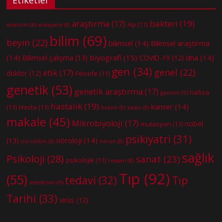
Etiketler
bakteri
(19)
araştırma
(17)
Aşı
(11)
Anatomi
(8)
anksiyete
(8)
bilim
(69)
beyin
(22)
bilimsel
(14)
Bilimsel araştırma
(14)
biyografi
(15)
dna
(14)
Bilimsel çalışma
(13)
COVID-19
(12)
gen
(34)
genel
(22)
etik
(17)
doktor
(12)
Felsefe
(11)
genetik
(53)
genetik araştırma
(17)
hafıza
genom
(9)
hastalık
(19)
kanser
(14)
(11)
Hasta
(11)
hekim
(8)
kadın
(8)
makale
(45)
Mikrobiyoloji
(17)
nobel
mutasyon
(11)
psikiyatri
(31)
nöroloji
(14)
(13)
nörobilim
(8)
nöron
(8)
sağlık
Psikoloji
(28)
sanat
(23)
psikolojik
(11)
ressam
(8)
Tıp
(92)
(55)
tedavi
(32)
Tıp
sendrom
(9)
Tarihi
(33)
virüs
(12)